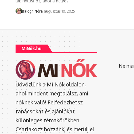
labirintushoz, ahol a helyes
…
Balogh Nóra
augusztus 10, 2025
MiNők.hu
Ne mara
Üdvözlünk a Mi Nők oldalon,
ahol mindent megtalálsz, ami
nőknek való! Felfedezhetsz
tanácsokat és ajánlókat
különleges témakörökben.
Csatlakozz hozzánk, és merülj el