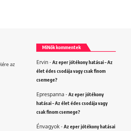
MiNők kommentek
Ervin
-
Az eper jótékony hatásai – Az
elére az
élet édes csodája vagy csak finom
csemege?
Eprespanna
-
Az eper jótékony
hatásai – Az élet édes csodája vagy
csak finom csemege?
Énvagyok
-
Az eper jótékony hatásai