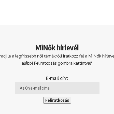
MiNők hírlevél
dj le a legfrissebb női témákról! Iratkozz fel a MiNők hírlev
alábbi Feliratkozás gombra kattintva!"
E-mail cím: