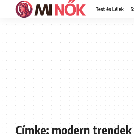
Test és Lélek
S
Címke:
modern trendek