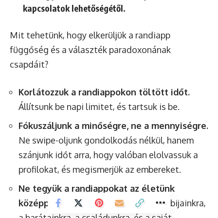
kapcsolatok lehetőségétől.
Mit tehetünk, hogy elkerüljük a randiapp
függőség és a választék paradoxonának
csapdáit?
Korlátozzuk a randiappokon töltött időt.
Állítsunk be napi limitet, és tartsuk is be.
Fókuszáljunk a minőségre, ne a mennyiségre.
Ne swipe-oljunk gondolkodás nélkül, hanem
szánjunk időt arra, hogy valóban elolvassuk a
profilokat, és megismerjük az embereket.
Ne tegyük a randiappokat az életünk
középpontjába.
Fordítsunk időt a hobbijainkra,
a barátainkra, a családunkra, és a saját