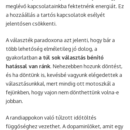
meglévő kapcsolatainkba fektetnénk energiát. Ez
a hozzáállás a tartós kapcsolatok esélyét
jelentősen csökkenti.
A választék paradoxona azt jelenti, hogy bár a
több lehetőség elméletileg jó dolog, a
gyakorlatban
a túl sok választás bénító
hatással van ránk
. Nehezebben hozunk döntést,
és ha döntünk is, kevésbé vagyunk elégedettek a
választásunkkal, mert mindig ott motoszkál a
fejünkben, hogy vajon nem dönthettünk volna-e
jobban.
A randiappokon való túlzott időtöltés
függőséghez vezethet. A dopaminlöket, amit egy