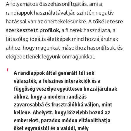
A folyamatos összehasonlítgatás, ami a
randiappok használatával jár, szintén negatív
hatással van az önértékelésünkre. A
tökéletesre
szerkesztett profilok
, a filterek használata, a
látszólag ideális életképek mind hozzájárulnak
ahhoz, hogy magunkat másokhoz hasonlítsuk, és
elégedetlenek legyünk önmagunkkal.
A randiappok által generált túl sok
választék, a felszínes interakciók és a
függőség veszélye együttesen hozzájárulnak
ahhoz, hogy a modern randizás
zavarosabbá és frusztrálóbbá váljon, mint
kellene. Ahelyett, hogy közelebb hozná az
embereket, paradox módon eltávolíthatja
őket egymástól és a valódi, mély