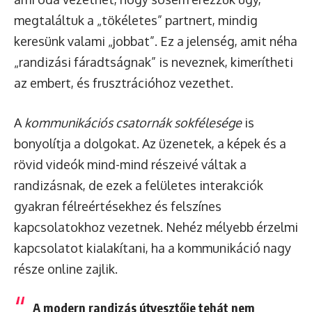
megtaláltuk a „tökéletes” partnert, mindig
keresünk valami „jobbat”. Ez a jelenség, amit néha
„randizási fáradtságnak” is neveznek, kimerítheti
az embert, és frusztrációhoz vezethet.
A
kommunikációs csatornák sokfélesége
is
bonyolítja a dolgokat. Az üzenetek, a képek és a
rövid videók mind-mind részeivé váltak a
randizásnak, de ezek a felületes interakciók
gyakran félreértésekhez és felszínes
kapcsolatokhoz vezetnek. Nehéz mélyebb érzelmi
kapcsolatot kialakítani, ha a kommunikáció nagy
része online zajlik.
A modern randizás útvesztője tehát nem