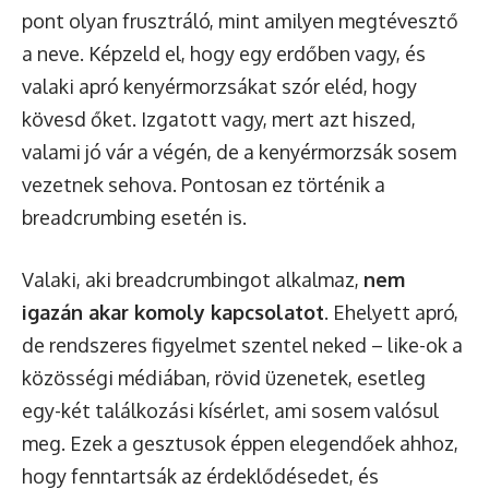
pont olyan frusztráló, mint amilyen megtévesztő
a neve. Képzeld el, hogy egy erdőben vagy, és
valaki apró kenyérmorzsákat szór eléd, hogy
kövesd őket. Izgatott vagy, mert azt hiszed,
valami jó vár a végén, de a kenyérmorzsák sosem
vezetnek sehova. Pontosan ez történik a
breadcrumbing esetén is.
Valaki, aki breadcrumbingot alkalmaz,
nem
igazán akar komoly kapcsolatot
. Ehelyett apró,
de rendszeres figyelmet szentel neked – like-ok a
közösségi médiában, rövid üzenetek, esetleg
egy-két találkozási kísérlet, ami sosem valósul
meg. Ezek a gesztusok éppen elegendőek ahhoz,
hogy fenntartsák az érdeklődésedet, és