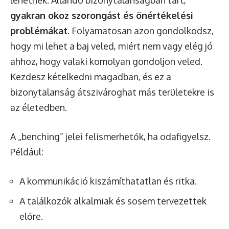
lehetnek. Állandó bizonytalanságban tart,
gyakran okoz szorongást és önértékelési
problémákat
. Folyamatosan azon gondolkodsz,
hogy mi lehet a baj veled, miért nem vagy elég jó
ahhoz, hogy valaki komolyan gondoljon veled.
Kezdesz kételkedni magadban, és ez a
bizonytalanság átszivároghat más területekre is
az életedben.
A „benching” jelei felismerhetők, ha odafigyelsz.
Például:
A kommunikáció kiszámíthatatlan és ritka.
A találkozók alkalmiak és sosem tervezettek
előre.