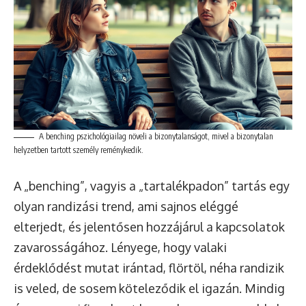
A benching pszichológiailag növeli a bizonytalanságot, mivel a bizonytalan
helyzetben tartott személy reménykedik.
A „benching”, vagyis a „tartalékpadon” tartás egy
olyan randizási trend, ami sajnos eléggé
elterjedt, és jelentősen hozzájárul a kapcsolatok
zavarosságához. Lényege, hogy valaki
érdeklődést mutat irántad, flörtöl, néha randizik
is veled, de sosem köteleződik el igazán. Mindig