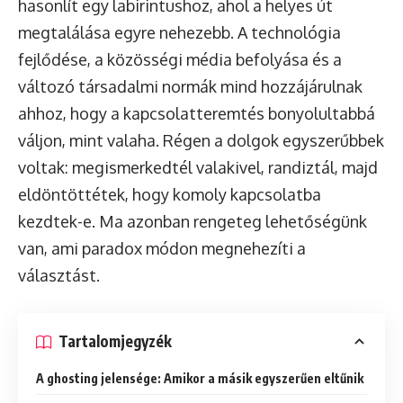
hasonlít egy labirintushoz, ahol a helyes út
megtalálása egyre nehezebb. A technológia
fejlődése, a közösségi média befolyása és a
változó társadalmi normák mind hozzájárulnak
ahhoz, hogy a kapcsolatteremtés bonyolultabbá
váljon, mint valaha. Régen a dolgok egyszerűbbek
voltak: megismerkedtél valakivel, randiztál, majd
eldöntöttétek, hogy komoly kapcsolatba
kezdtek-e. Ma azonban rengeteg lehetőségünk
van, ami paradox módon megnehezíti a
választást.
Tartalomjegyzék
A ghosting jelensége: Amikor a másik egyszerűen eltűnik