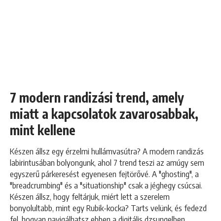
7 modern randizási trend, amely
miatt a kapcsolatok zavarosabbak,
mint kellene
Készen állsz egy érzelmi hullámvasútra? A modern randizás
labirintusában bolyongunk, ahol 7 trend teszi az amúgy sem
egyszerű párkeresést egyenesen fejtörővé. A "ghosting", a
"breadcrumbing" és a "situationship" csak a jéghegy csúcsai.
Készen állsz, hogy feltárjuk, miért lett a szerelem
bonyolultabb, mint egy Rubik-kocka? Tarts velünk, és fedezd
fel, hogyan navigálhatsz ebben a digitális dzsungelben,