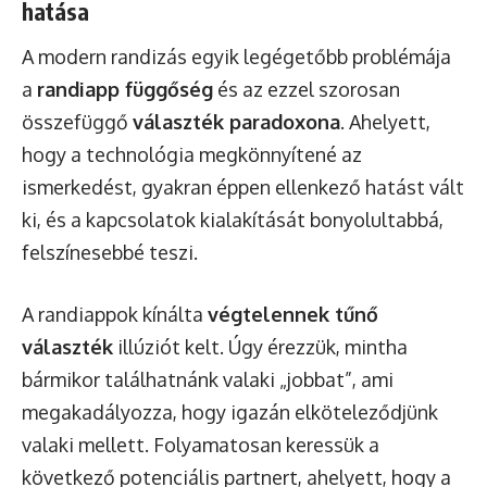
hatása
A modern randizás egyik legégetőbb problémája
a
randiapp függőség
és az ezzel szorosan
összefüggő
választék paradoxona
. Ahelyett,
hogy a technológia megkönnyítené az
ismerkedést, gyakran éppen ellenkező hatást vált
ki, és a kapcsolatok kialakítását bonyolultabbá,
felszínesebbé teszi.
A randiappok kínálta
végtelennek tűnő
választék
illúziót kelt. Úgy érezzük, mintha
bármikor találhatnánk valaki „jobbat”, ami
megakadályozza, hogy igazán elköteleződjünk
valaki mellett. Folyamatosan keressük a
következő potenciális partnert, ahelyett, hogy a