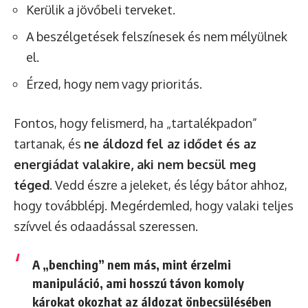
Kerülik a jövőbeli terveket.
A beszélgetések felszínesek és nem mélyülnek
el.
Érzed, hogy nem vagy prioritás.
Fontos, hogy felismerd, ha „tartalékpadon”
tartanak, és
ne áldozd fel az idődet és az
energiádat valakire, aki nem becsül meg
téged
. Vedd észre a jeleket, és légy bátor ahhoz,
hogy továbblépj. Megérdemled, hogy valaki teljes
szívvel és odaadással szeressen.
A „benching” nem más, mint érzelmi
manipuláció, ami hosszú távon komoly
károkat okozhat az áldozat önbecsülésében