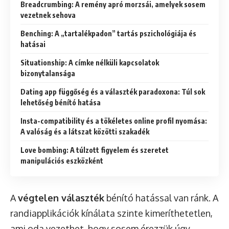
Breadcrumbing: A remény apró morzsái, amelyek sosem
vezetnek sehova
Benching: A „tartalékpadon” tartás pszichológiája és
hatásai
Situationship: A címke nélküli kapcsolatok
bizonytalansága
Dating app függőség és a választék paradoxona: Túl sok
lehetőség bénító hatása
Insta-compatibility és a tökéletes online profil nyomása:
A valóság és a látszat közötti szakadék
Love bombing: A túlzott figyelem és szeretet
manipulációs eszközként
A
végtelen választék
bénító hatással van ránk. A
randiapplikációk kínálata szinte kimeríthetetlen,
ami oda vezethet, hogy sosem érezzük úgy,