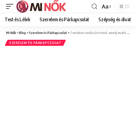
Aa
Font
Resizer
Test és Lélek
Szerelem és Párkapcsolat
Szépség és divat
Mi Nők
>
Blog
>
Szerelem és Párkapcsolat
>
7 modern randizási trend, amely miatt a kapcsolatok zavarosabbak, mint kellene
SZERELEM ÉS PÁRKAPCSOLAT