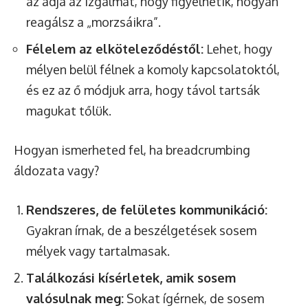
az adja az izgalmat, hogy figyelhetik, hogyan
reagálsz a „morzsáikra”.
Félelem az elköteleződéstől:
Lehet, hogy
mélyen belül félnek a komoly kapcsolatoktól,
és ez az ő módjuk arra, hogy távol tartsák
magukat tőlük.
Hogyan ismerheted fel, ha breadcrumbing
áldozata vagy?
Rendszeres, de felületes kommunikáció:
Gyakran írnak, de a beszélgetések sosem
mélyek vagy tartalmasak.
Találkozási kísérletek, amik sosem
valósulnak meg:
Sokat ígérnek, de sosem