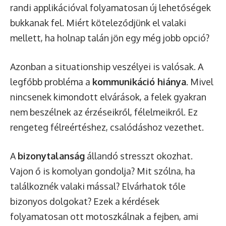
randi applikációval folyamatosan új lehetőségek
bukkanak fel. Miért köteleződjünk el valaki
mellett, ha holnap talán jön egy még jobb opció?
Azonban a situationship veszélyei is valósak. A
legfőbb probléma a
kommunikáció hiánya
. Mivel
nincsenek kimondott elvárások, a felek gyakran
nem beszélnek az érzéseikről, félelmeikről. Ez
rengeteg félreértéshez, csalódáshoz vezethet.
A
bizonytalanság
állandó stresszt okozhat.
Vajon ő is komolyan gondolja? Mit szólna, ha
találkoznék valaki mással? Elvárhatok tőle
bizonyos dolgokat? Ezek a kérdések
folyamatosan ott motoszkálnak a fejben, ami