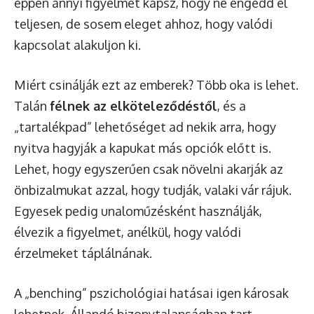
éppen annyi figyelmet kapsz, hogy ne engedd el
teljesen, de sosem eleget ahhoz, hogy valódi
kapcsolat alakuljon ki.
Miért csinálják ezt az emberek? Több oka is lehet.
Talán
félnek az elköteleződéstől
, és a
„tartalékpad” lehetőséget ad nekik arra, hogy
nyitva hagyják a kapukat más opciók előtt is.
Lehet, hogy egyszerűen csak növelni akarják az
önbizalmukat azzal, hogy tudják, valaki vár rájuk.
Egyesek pedig unaloműzésként használják,
élvezik a figyelmet, anélkül, hogy valódi
érzelmeket táplálnának.
A „benching” pszichológiai hatásai igen károsak