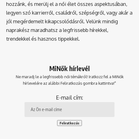
hozzánk, és merülj el a női élet összes aspektusában,
legyen szó karrierről, családról, szépségről, vagy akár a
jól megérdemelt kikapcsolódásról. Velünk mindig
naprakész maradhatsz a legfrissebb hírekkel,
trendekkel és hasznos tippekkel.
MiNők hírlevél
Ne maradj le a legfrissebb női témákról! Iratkozz fel a MiNők
hírlevelére az alábbi Feliratkozás gombra kattintva!"
E-mail cím: