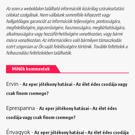
Az ezen a weboldalon található információk kizárólag szórakoztatási
célokat szolgálnak. Nem vállalunk semmiféle kifejezett vagy
hallgatólagos garanciát az információk teljességére, pontosságára,
megfelelőségére, jogszerűségére, hasznosságára, megbízhatóságára,
alkalmasságára vagy hozzáférhetőségére vonatkozóan, vagy bármi
másra vonatkozóan. Az információkra való bármilyen támaszkodás
ezért szigorúan az Ön saját felelősségére történik. További feltételek a
felhasználási feltételekben
találhatók.
MiNők kommentek
Ervin
-
Az eper jótékony hatásai – Az élet édes csodája vagy
csak finom csemege?
Eprespanna
-
Az eper jótékony hatásai – Az élet édes
csodája vagy csak finom csemege?
Énvagyok
-
Az eper jótékony hatásai – Az élet édes csodája