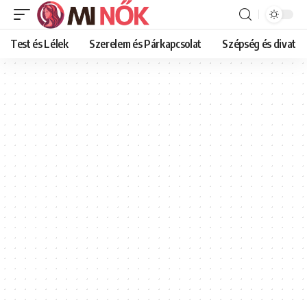
Test és Lélek
Szerelem és Párkapcsolat
Szépség és divat