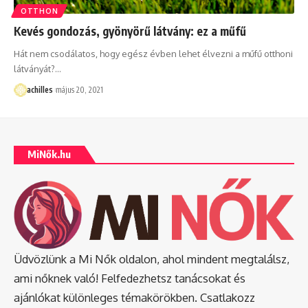
OTTHON
Kevés gondozás, gyönyörű látvány: ez a műfű
Hát nem csodálatos, hogy egész évben lehet élvezni a műfű otthoni
látványát?
…
achilles
május 20, 2021
MiNők.hu
Üdvözlünk a Mi Nők oldalon, ahol mindent megtalálsz,
ami nőknek való! Felfedezhetsz tanácsokat és
ajánlókat különleges témakörökben. Csatlakozz