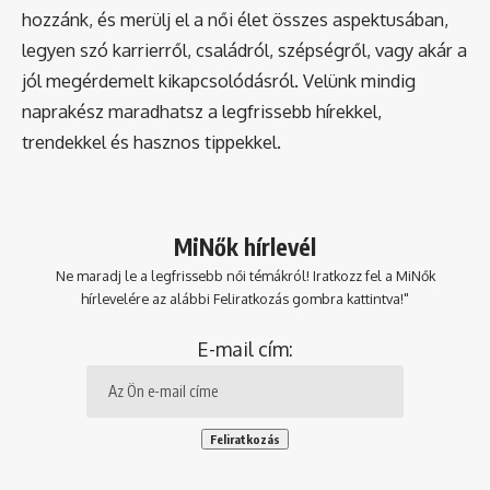
hozzánk, és merülj el a női élet összes aspektusában,
legyen szó karrierről, családról, szépségről, vagy akár a
jól megérdemelt kikapcsolódásról. Velünk mindig
naprakész maradhatsz a legfrissebb hírekkel,
trendekkel és hasznos tippekkel.
MiNők hírlevél
Ne maradj le a legfrissebb női témákról! Iratkozz fel a MiNők
hírlevelére az alábbi Feliratkozás gombra kattintva!"
E-mail cím: