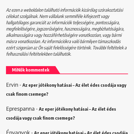
Az ezen a weboldalon található információk kizárólag szórakoztatási
célokat szolgálnak. Nem vállalunk semmiféle kifejezett vagy
hallgatólagos garanciát az információk teljességére, pontosságára,
megfelelőségére, jogszerűségére, hasznosságára, megbízhatóságára,
alkalmasságára vagy hozzáférhetőségére vonatkozóan, vagy bármi
másra vonatkozóan. Az információkra való bármilyen támaszkodás
ezért szigorúan az Ön saját felelősségére történik. További feltételek a
felhasználási feltételekben
találhatók.
MiNők kommentek
Ervin
-
Az eper jótékony hatásai – Az élet édes csodája vagy
csak finom csemege?
Eprespanna
-
Az eper jótékony hatásai – Az élet édes
csodája vagy csak finom csemege?
Énvagyok
-
Az eper jótékony hatásai – Az élet édes csodája