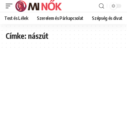
Test és Lélek
Szerelem és Párkapcsolat
Szépség és divat
Címke:
nászút