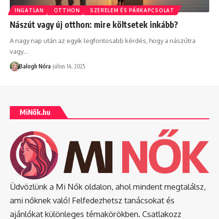
INGATLAN
OTTHON
SZERELEM ÉS PÁRKAPCSOLAT
Nászút vagy új otthon: mire költsetek inkább?
A nagy nap után az egyik legfontosabb kérdés, hogy a nászútra
vagy
…
Balogh Nóra
július 14, 2025
MiNők.hu
Üdvözlünk a Mi Nők oldalon, ahol mindent megtalálsz,
ami nőknek való! Felfedezhetsz tanácsokat és
ajánlókat különleges témakörökben. Csatlakozz