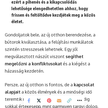
ezért a pihenés és a kikapcsolódás
lehetősége elengedhetetlen ahhoz, hogy
frissen és feltöltődve kezdjétek meg a közös
életet.
Gondoljatok bele, az új otthon berendezése, a
bútorok kiválasztása, a felújítási munkálatok
szintén stresszesek lehetnek. Egy jól
megválasztott nászút viszont
segíthet
megelőzni a konfliktusokat
és a kiégést a
házasság kezdetén.
Persze, az új otthon is fontos, de a
kapcsolat
alapjait
a közös élmények és a minőségi idő
teremtik meg. Egy erős párkapcsolat pedig
sokkal értékesebb, mint bármilyen tárgyi dolog.