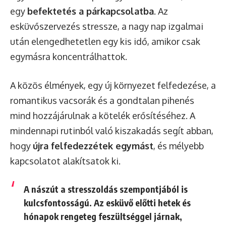
egy
befektetés a párkapcsolatba
. Az
esküvőszervezés stressze, a nagy nap izgalmai
után elengedhetetlen egy kis idő, amikor csak
egymásra koncentrálhattok.
A közös élmények, egy új környezet felfedezése, a
romantikus vacsorák és a gondtalan pihenés
mind hozzájárulnak a kötelék erősítéséhez. A
mindennapi rutinból való kiszakadás segít abban,
hogy
újra felfedezzétek egymást
, és mélyebb
kapcsolatot alakítsatok ki.
A nászút a stresszoldás szempontjából is
kulcsfontosságú. Az esküvő előtti hetek és
hónapok rengeteg feszültséggel járnak,