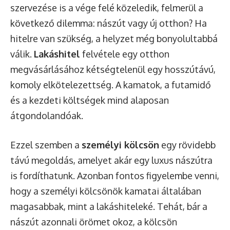
szervezése is a vége felé közeledik, felmerül a
következő dilemma: nászút vagy új otthon? Ha
hitelre van szükség, a helyzet még bonyolultabbá
válik.
Lakáshitel
felvétele egy otthon
megvásárlásához kétségtelenül egy hosszútávú,
komoly elkötelezettség. A kamatok, a futamidő
és a kezdeti költségek mind alaposan
átgondolandóak.
Ezzel szemben a
személyi kölcsön
egy rövidebb
távú megoldás, amelyet akár egy luxus nászútra
is fordíthatunk. Azonban fontos figyelembe venni,
hogy a személyi kölcsönök kamatai általában
magasabbak, mint a lakáshiteleké. Tehát, bár a
nászút azonnali örömet okoz, a kölcsön