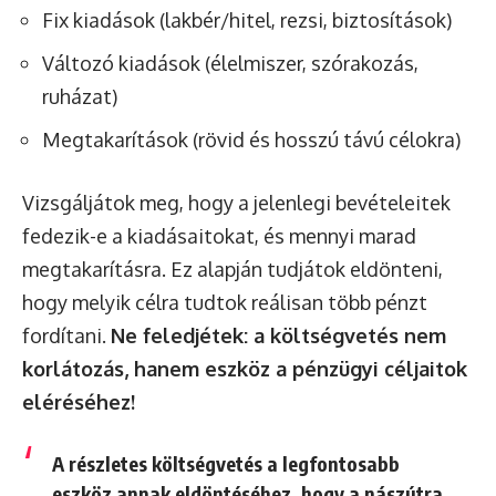
Fix kiadások (lakbér/hitel, rezsi, biztosítások)
Változó kiadások (élelmiszer, szórakozás,
ruházat)
Megtakarítások (rövid és hosszú távú célokra)
Vizsgáljátok meg, hogy a jelenlegi bevételeitek
fedezik-e a kiadásaitokat, és mennyi marad
megtakarításra. Ez alapján tudjátok eldönteni,
hogy melyik célra tudtok reálisan több pénzt
fordítani.
Ne feledjétek: a költségvetés nem
korlátozás, hanem eszköz a pénzügyi céljaitok
eléréséhez!
A részletes költségvetés a legfontosabb
eszköz annak eldöntéséhez, hogy a nászútra