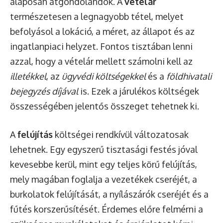
alaposan átgondolandók. A
vételár
természetesen a legnagyobb tétel, melyet
befolyásol a lokáció, a méret, az állapot és az
ingatlanpiaci helyzet. Fontos tisztában lenni
azzal, hogy a vételár mellett számolni kell az
illetékkel
, az
ügyvédi költségekkel
és a
földhivatali
bejegyzés díjával
is. Ezek a járulékos költségek
összességében jelentős összeget tehetnek ki.
A
felújítás
költségei rendkívül változatosak
lehetnek. Egy egyszerű tisztasági festés jóval
kevesebbe kerül, mint egy teljes körű felújítás,
mely magában foglalja a vezetékek cseréjét, a
burkolatok felújítását, a nyílászárók cseréjét és a
fűtés korszerűsítését. Érdemes előre felmérni a