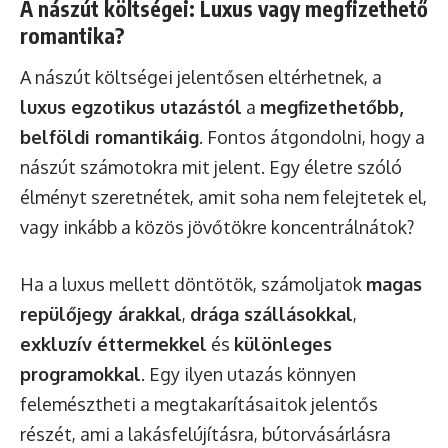
A nászút költségei: Luxus vagy megfizethető
romantika?
A nászút költségei jelentősen eltérhetnek, a
luxus egzotikus utazástól
a
megfizethetőbb,
belföldi romantikáig
. Fontos átgondolni, hogy a
nászút számotokra mit jelent. Egy életre szóló
élményt szeretnétek, amit soha nem felejtetek el,
vagy inkább a közös jövőtökre koncentrálnátok?
Ha a luxus mellett döntötök, számoljatok
magas
repülőjegy árakkal
,
drága szállásokkal
,
exkluzív éttermekkel
és
különleges
programokkal
. Egy ilyen utazás könnyen
felemésztheti a megtakarításaitok jelentős
részét, ami a lakásfelújításra, bútorvásárlásra