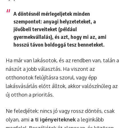
A döntésnél mérlegeljetek minden
szempontot: anyagi helyzeteteket, a
jövőbeli terveiteket (például
gyermekvállalás), és azt, hogy mi az, ami
hosszú távon boldoggá tesz benneteket.
Ha már van lakásotok, és az rendben van, talán a
nászút a jobb választás. Ha viszont az
otthonotok felújításra szorul, vagy épp
lakásvásárlás előtt álltok, akkor valószínűleg az
új otthon a prioritás.
Ne feledjétek: nincs jó vagy rossz döntés, csak
olyan, ami
a ti igényeiteknek
a leginkább
megfelel. Beszéljétek át alaposan, és közösen