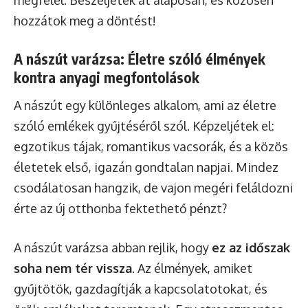
hozzátok meg a döntést!
A nászút varázsa: Életre szóló élmények
kontra anyagi megfontolások
A nászút egy különleges alkalom, ami az életre
szóló emlékek gyűjtéséről szól. Képzeljétek el:
egzotikus tájak, romantikus vacsorák, és a közös
életetek első, igazán gondtalan napjai. Mindez
csodálatosan hangzik, de vajon megéri feláldozni
érte az új otthonba fektethető pénzt?
A nászút varázsa abban rejlik, hogy
ez az időszak
soha nem tér vissza
. Az élmények, amiket
gyűjtötök, gazdagítják a kapcsolatotokat, és