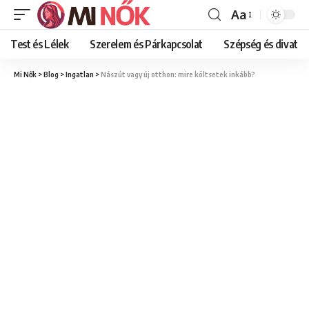
Aa
Font
Resizer
Test és Lélek
Szerelem és Párkapcsolat
Szépség és divat
Mi Nők
>
Blog
>
Ingatlan
>
Nászút vagy új otthon: mire költsetek inkább?