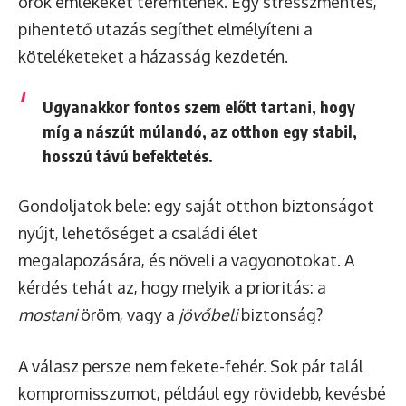
örök emlékeket teremtenek. Egy stresszmentes,
pihentető utazás segíthet elmélyíteni a
köteléketeket a házasság kezdetén.
Ugyanakkor fontos szem előtt tartani, hogy
míg a nászút múlandó, az otthon egy stabil,
hosszú távú befektetés.
Gondoljatok bele: egy saját otthon biztonságot
nyújt, lehetőséget a családi élet
megalapozására, és növeli a vagyonotokat. A
kérdés tehát az, hogy melyik a prioritás: a
mostani
öröm, vagy a
jövőbeli
biztonság?
A válasz persze nem fekete-fehér. Sok pár talál
kompromisszumot, például egy rövidebb, kevésbé