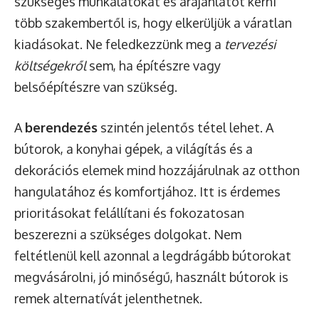
szükséges munkálatokat és árajánlatot kérni
több szakembertől is, hogy elkerüljük a váratlan
kiadásokat. Ne feledkezzünk meg a
tervezési
költségekről
sem, ha építészre vagy
belsőépítészre van szükség.
A
berendezés
szintén jelentős tétel lehet. A
bútorok, a konyhai gépek, a világítás és a
dekorációs elemek mind hozzájárulnak az otthon
hangulatához és komfortjához. Itt is érdemes
prioritásokat felállítani és fokozatosan
beszerezni a szükséges dolgokat. Nem
feltétlenül kell azonnal a legdrágább bútorokat
megvásárolni, jó minőségű, használt bútorok is
remek alternatívát jelenthetnek.