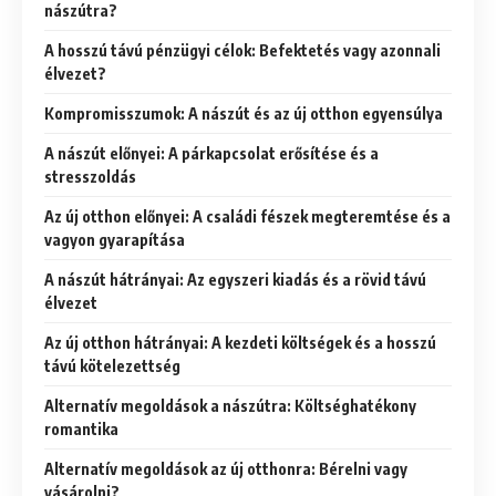
nászútra?
A hosszú távú pénzügyi célok: Befektetés vagy azonnali
élvezet?
Kompromisszumok: A nászút és az új otthon egyensúlya
A nászút előnyei: A párkapcsolat erősítése és a
stresszoldás
Az új otthon előnyei: A családi fészek megteremtése és a
vagyon gyarapítása
A nászút hátrányai: Az egyszeri kiadás és a rövid távú
élvezet
Az új otthon hátrányai: A kezdeti költségek és a hosszú
távú kötelezettség
Alternatív megoldások a nászútra: Költséghatékony
romantika
Alternatív megoldások az új otthonra: Bérelni vagy
vásárolni?