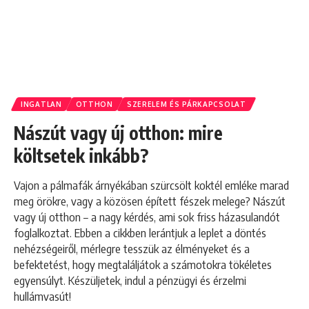
INGATLAN
OTTHON
SZERELEM ÉS PÁRKAPCSOLAT
Nászút vagy új otthon: mire
költsetek inkább?
Vajon a pálmafák árnyékában szürcsölt koktél emléke marad
meg örökre, vagy a közösen épített fészek melege? Nászút
vagy új otthon – a nagy kérdés, ami sok friss házasulandót
foglalkoztat. Ebben a cikkben lerántjuk a leplet a döntés
nehézségeiről, mérlegre tesszük az élményeket és a
befektetést, hogy megtaláljátok a számotokra tökéletes
egyensúlyt. Készüljetek, indul a pénzügyi és érzelmi
hullámvasút!