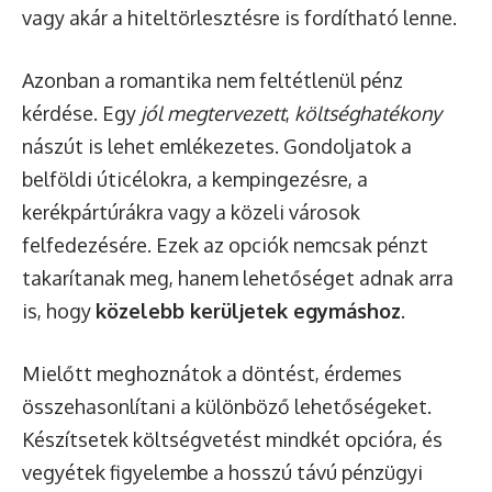
vagy akár a hiteltörlesztésre is fordítható lenne.
Azonban a romantika nem feltétlenül pénz
kérdése. Egy
jól megtervezett
,
költséghatékony
nászút is lehet emlékezetes. Gondoljatok a
belföldi úticélokra, a kempingezésre, a
kerékpártúrákra vagy a közeli városok
felfedezésére. Ezek az opciók nemcsak pénzt
takarítanak meg, hanem lehetőséget adnak arra
is, hogy
közelebb kerüljetek egymáshoz
.
Mielőtt meghoznátok a döntést, érdemes
összehasonlítani a különböző lehetőségeket.
Készítsetek költségvetést mindkét opcióra, és
vegyétek figyelembe a hosszú távú pénzügyi