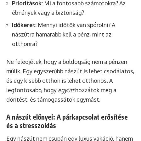
Prioritások:
Mi a fontosabb számotokra? Az
élmények vagy a biztonság?
Időkeret:
Mennyi időtök van spórolni? A
nászútra hamarabb kell a pénz, mint az
otthonra?
Ne feledjétek, hogy a boldogság nem a pénzen
múlik. Egy egyszerűbb nászút is lehet csodálatos,
és egy kisebb otthon is lehet otthonos. A
legfontosabb, hogy
együtt
hozzátok meg a
döntést, és támogassátok egymást.
A nászút előnyei: A párkapcsolat erősítése
és a stresszoldás
Egy nászút nem csupán egy luxus vakáció, hanem