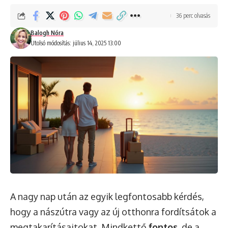
36 perc olvasás
Balogh Nóra
Utolsó módosítás: július 14, 2025 13:00
A nagy nap után az egyik legfontosabb kérdés,
hogy a nászútra vagy az új otthonra fordítsátok a
megtakarításaitokat. Mindkettő
fontos
, de a