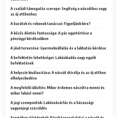
A családi támogatás szerepe: Segítség a nászúthoz vagy
az új otthonhoz
A barátok és rokonok tanácsai: Figyeljünk kire?
A közös döntés fontossága: A pár egyetértése a
pénzügyi kérdésekben
A jövő tervezése: Gyermekvállalás és a lakhatás kérdése
A befektetés lehetőségei: Lakáskiadás vagy egyéb
befektetések
A helyszín kiválasztása: A nászút úticélja és az új otthon
elhelyezkedése
A megfelelő időzítés: Mikor érdemes nászútra menni és
mikor lakást venni?
A jogi szempontok: Lakásvásárlás és a házassági
vagyonjogi szerződés
Személyes történetek: Párok tapasztalatai a nászút és