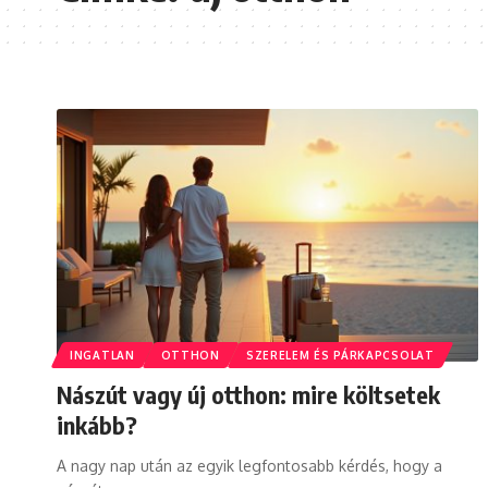
INGATLAN
OTTHON
SZERELEM ÉS PÁRKAPCSOLAT
Nászút vagy új otthon: mire költsetek
inkább?
A nagy nap után az egyik legfontosabb kérdés, hogy a