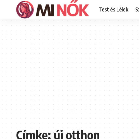
Test és Lélek
S
Címke:
új otthon