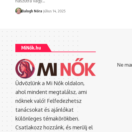
nászútra vagy
…
Balogh Nóra
július 14, 2025
MiNők.hu
Ne mara
Üdvözlünk a Mi Nők oldalon,
ahol mindent megtalálsz, ami
nőknek való! Felfedezhetsz
tanácsokat és ajánlókat
különleges témakörökben.
Csatlakozz hozzánk, és merülj el