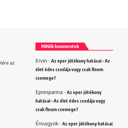
MiNők kommentek
Ervin
-
Az eper jótékony hatásai – Az
elére az
élet édes csodája vagy csak finom
csemege?
Eprespanna
-
Az eper jótékony
hatásai – Az élet édes csodája vagy
csak finom csemege?
Énvagyok
-
Az eper jótékony hatásai