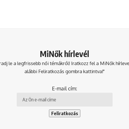
MiNők hírlevél
dj le a legfrissebb női témákról! Iratkozz fel a MiNők hírlev
alábbi Feliratkozás gombra kattintva!"
E-mail cím: