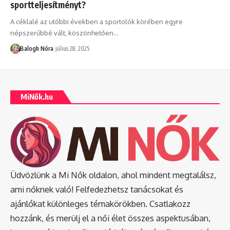
sportteljesítményt?
A céklalé az utóbbi években a sportolók körében egyre
népszerűbbé vált, köszönhetően
…
Balogh Nóra
július 28, 2025
MiNők.hu
Üdvözlünk a Mi Nők oldalon, ahol mindent megtalálsz,
ami nőknek való! Felfedezhetsz tanácsokat és
ajánlókat különleges témakörökben. Csatlakozz
hozzánk, és merülj el a női élet összes aspektusában,