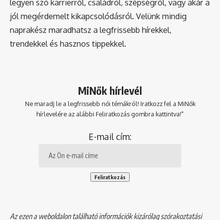
legyen szó karrierről, családról, szépségről, vagy akár a
jól megérdemelt kikapcsolódásról. Velünk mindig
naprakész maradhatsz a legfrissebb hírekkel,
trendekkel és hasznos tippekkel.
MiNők hírlevél
Ne maradj le a legfrissebb női témákról! Iratkozz fel a MiNők
hírlevelére az alábbi Feliratkozás gombra kattintva!"
E-mail cím:
Az ezen a weboldalon található információk kizárólag szórakoztatási