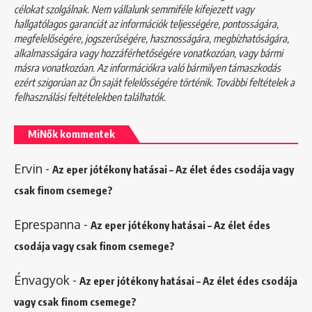
célokat szolgálnak. Nem vállalunk semmiféle kifejezett vagy
hallgatólagos garanciát az információk teljességére, pontosságára,
megfelelőségére, jogszerűségére, hasznosságára, megbízhatóságára,
alkalmasságára vagy hozzáférhetőségére vonatkozóan, vagy bármi
másra vonatkozóan. Az információkra való bármilyen támaszkodás
ezért szigorúan az Ön saját felelősségére történik. További feltételek a
felhasználási feltételekben
találhatók.
MiNők kommentek
Ervin
-
Az eper jótékony hatásai – Az élet édes csodája vagy
csak finom csemege?
Eprespanna
-
Az eper jótékony hatásai – Az élet édes
csodája vagy csak finom csemege?
Énvagyok
-
Az eper jótékony hatásai – Az élet édes csodája
vagy csak finom csemege?