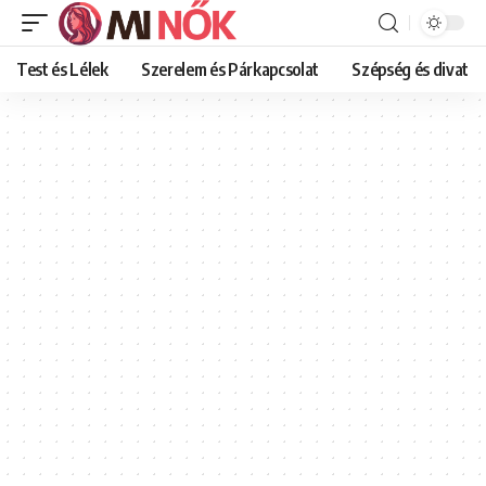
Test és Lélek
Szerelem és Párkapcsolat
Szépség és divat