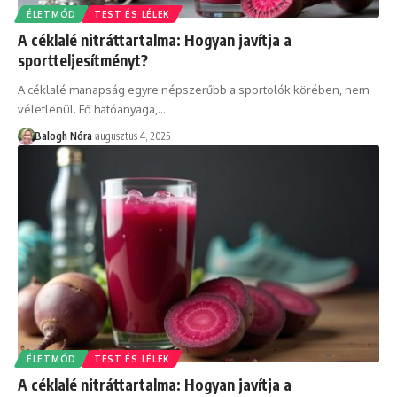
ÉLETMÓD
TEST ÉS LÉLEK
A céklalé nitráttartalma: Hogyan javítja a
sportteljesítményt?
A céklalé manapság egyre népszerűbb a sportolók körében, nem
véletlenül. Fő hatóanyaga,
…
Balogh Nóra
augusztus 4, 2025
ÉLETMÓD
TEST ÉS LÉLEK
A céklalé nitráttartalma: Hogyan javítja a