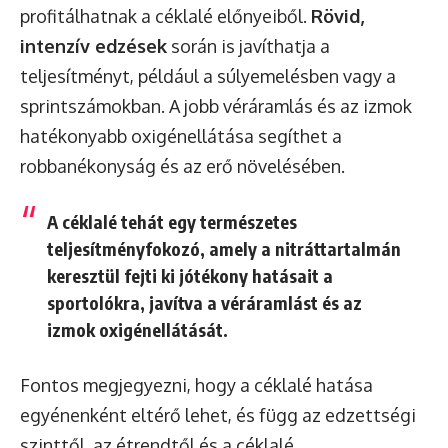
profitálhatnak a céklalé előnyeiből.
Rövid,
intenzív edzések
során is javíthatja a
teljesítményt, például a súlyemelésben vagy a
sprintszámokban. A jobb véráramlás és az izmok
hatékonyabb oxigénellátása segíthet a
robbanékonyság és az erő növelésében.
A céklalé tehát egy
természetes
teljesítményfokozó
, amely a nitráttartalmán
keresztül fejti ki jótékony hatásait a
sportolókra, javítva a véráramlást és az
izmok oxigénellátását.
Fontos megjegyezni, hogy a céklalé hatása
egyénenként eltérő lehet, és függ az edzettségi
szinttől, az étrendtől és a céklalé