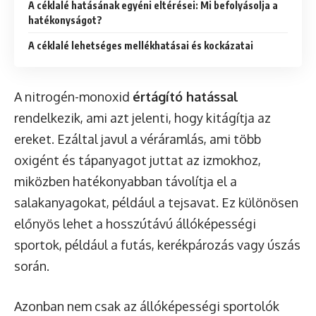
A céklalé hatásának egyéni eltérései: Mi befolyásolja a
hatékonyságot?
A céklalé lehetséges mellékhatásai és kockázatai
A nitrogén-monoxid
értágító hatással
rendelkezik, ami azt jelenti, hogy kitágítja az
ereket. Ezáltal javul a véráramlás, ami több
oxigént és tápanyagot juttat az izmokhoz,
miközben hatékonyabban távolítja el a
salakanyagokat, például a tejsavat. Ez különösen
előnyös lehet a hosszútávú állóképességi
sportok, például a futás, kerékpározás vagy úszás
során.
Azonban nem csak az állóképességi sportolók