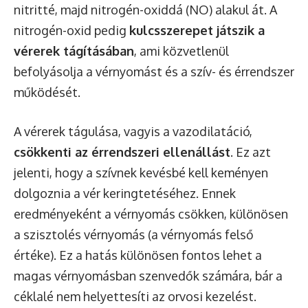
nitritté, majd nitrogén-oxiddá (NO) alakul át. A
nitrogén-oxid pedig
kulcsszerepet játszik a
vérerek tágításában
, ami közvetlenül
befolyásolja a vérnyomást és a szív- és érrendszer
működését.
A vérerek tágulása, vagyis a vazodilatáció,
csökkenti az érrendszeri ellenállást
. Ez azt
jelenti, hogy a szívnek kevésbé kell keményen
dolgoznia a vér keringtetéséhez. Ennek
eredményeként a vérnyomás csökken, különösen
a szisztolés vérnyomás (a vérnyomás felső
értéke). Ez a hatás különösen fontos lehet a
magas vérnyomásban szenvedők számára, bár a
céklalé nem helyettesíti az orvosi kezelést.