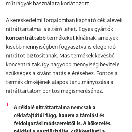
műtrágyák használata korlátozott.
A kereskedelmi forgalomban kapható céklalevek
nitráttartalma is eltérő lehet. Egyes gyártók
koncentráltabb
termékeket kínálnak, amelyek
kisebb mennyiségben fogyasztva is elegendő
nitrátot biztosítanak. Más termékek kevésbé
koncentráltak, így nagyobb mennyiség bevitele
szükséges a kívánt hatás eléréséhez. Fontos a
termék címkéjének alapos tanulmányozása a
nitráttartalom pontos megismeréséhez.
A céklalé nitráttartalma nemcsak a
céklafajtától függ, hanem a tárolási és
feldolgozási módszerektől is. A hőkezelés,
például a pasztörizálás, csökkentheti a