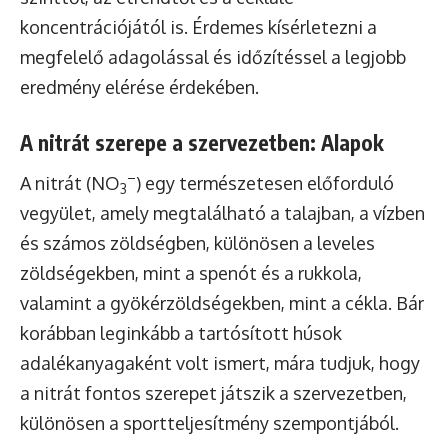
koncentrációjától is. Érdemes kísérletezni a
megfelelő adagolással és időzítéssel a legjobb
eredmény elérése érdekében.
A nitrát szerepe a szervezetben: Alapok
–
A nitrát (NO
) egy természetesen előforduló
3
vegyület, amely megtalálható a talajban, a vízben
és számos zöldségben, különösen a leveles
zöldségekben, mint a spenót és a rukkola,
valamint a gyökérzöldségekben, mint a cékla. Bár
korábban leginkább a tartósított húsok
adalékanyagaként volt ismert, mára tudjuk, hogy
a nitrát fontos szerepet játszik a szervezetben,
különösen a sportteljesítmény szempontjából.