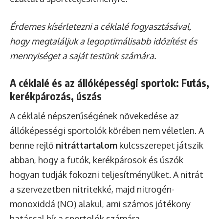
Érdemes kísérletezni a céklalé fogyasztásával,
hogy megtaláljuk a legoptimálisabb időzítést és
mennyiséget a saját testünk számára.
A céklalé és az állóképességi sportok: Futás,
kerékpározás, úszás
A céklalé népszerűségének növekedése az
állóképességi sportolók körében nem véletlen. A
benne rejlő
nitráttartalom
kulcsszerepet játszik
abban, hogy a futók, kerékpárosok és úszók
hogyan tudják fokozni teljesítményüket. A nitrát
a szervezetben nitritekké, majd nitrogén-
monoxiddá (NO) alakul, ami számos jótékony
hatással bír a sportolók számára.