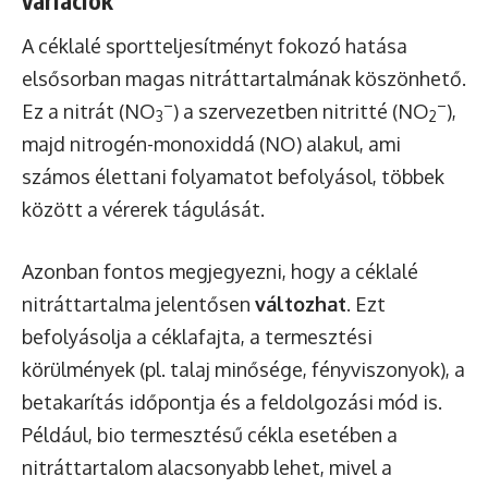
variációk
A céklalé sportteljesítményt fokozó hatása
elsősorban magas nitráttartalmának köszönhető.
–
–
Ez a nitrát (NO
) a szervezetben nitritté (NO
),
3
2
majd nitrogén-monoxiddá (NO) alakul, ami
számos élettani folyamatot befolyásol, többek
között a vérerek tágulását.
Azonban fontos megjegyezni, hogy a céklalé
nitráttartalma jelentősen
változhat
. Ezt
befolyásolja a céklafajta, a termesztési
körülmények (pl. talaj minősége, fényviszonyok), a
betakarítás időpontja és a feldolgozási mód is.
Például, bio termesztésű cékla esetében a
nitráttartalom alacsonyabb lehet, mivel a