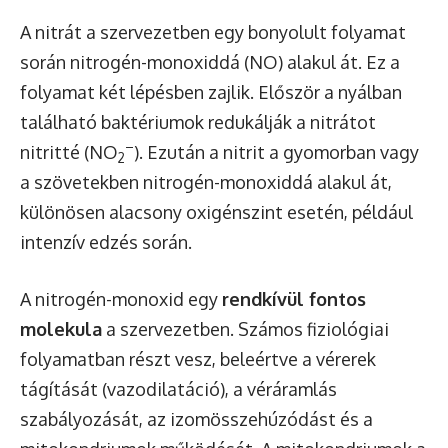
A nitrát a szervezetben egy bonyolult folyamat
során nitrogén-monoxiddá (NO) alakul át. Ez a
folyamat két lépésben zajlik. Először a nyálban
található baktériumok redukálják a nitrátot
–
nitritté (NO
). Ezután a nitrit a gyomorban vagy
2
a szövetekben nitrogén-monoxiddá alakul át,
különösen alacsony oxigénszint esetén, például
intenzív edzés során.
A nitrogén-monoxid egy
rendkívül fontos
molekula
a szervezetben. Számos fiziológiai
folyamatban részt vesz, beleértve a vérerek
tágítását (vazodilatáció), a véráramlás
szabályozását, az izomösszehúzódást és a