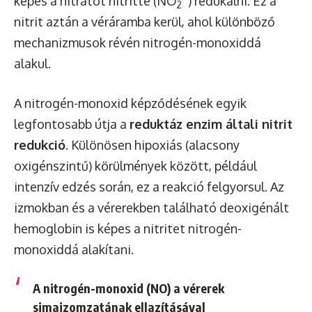
képes a nitrátot nitritté (NO
) redukálni. Ez a
2
nitrit aztán a véráramba kerül, ahol különböző
mechanizmusok révén nitrogén-monoxiddá
alakul.
A nitrogén-monoxid képződésének egyik
legfontosabb útja a
reduktáz enzim általi nitrit
redukció
. Különösen hipoxiás (alacsony
oxigénszintű) körülmények között, például
intenzív edzés során, ez a reakció felgyorsul. Az
izmokban és a vérerekben található deoxigénált
hemoglobin is képes a nitritet nitrogén-
monoxiddá alakítani.
A nitrogén-monoxid (NO) a vérerek
simaizomzatának ellazításával