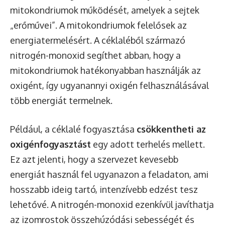
mitokondriumok működését, amelyek a sejtek
„erőművei”. A mitokondriumok felelősek az
energiatermelésért. A céklaléből származó
nitrogén-monoxid segíthet abban, hogy a
mitokondriumok hatékonyabban használják az
oxigént, így ugyanannyi oxigén felhasználásával
több energiát termelnek.
Például, a céklalé fogyasztása
csökkentheti az
oxigénfogyasztást
egy adott terhelés mellett.
Ez azt jelenti, hogy a szervezet kevesebb
energiát használ fel ugyanazon a feladaton, ami
hosszabb ideig tartó, intenzívebb edzést tesz
lehetővé. A nitrogén-monoxid ezenkívül javíthatja
az izomrostok összehúzódási sebességét és