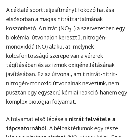
A céklalé sportteljesítményt fokozó hatása
elsősorban a magas nitráttartalmának
–
köszönhető. A nitrát (NO
) a szervezetben egy
3
biokémiai útvonalon keresztül nitrogén-
monoxiddá (NO) alakul át, melynek
kulcsfontosságú szerepe van a vérerek
tágításában és az izmok oxigénellátásának
javításában. Ez az útvonal, amit nitrát-nitrit-
nitrogén-monoxid útvonalnak nevezünk, nem
pusztán egy egyszerű kémiai reakció, hanem egy
komplex biológiai folyamat.
A folyamat első lépése a
nitrát felvétele a
tápcsatornából
. A bélbaktériumok egy része
–