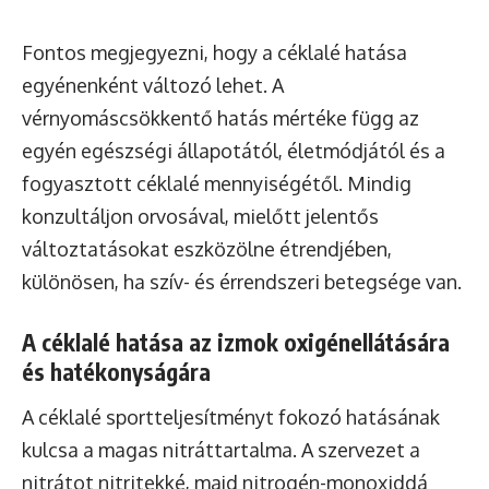
Fontos megjegyezni, hogy a céklalé hatása
egyénenként változó lehet. A
vérnyomáscsökkentő hatás mértéke függ az
egyén egészségi állapotától, életmódjától és a
fogyasztott céklalé mennyiségétől. Mindig
konzultáljon orvosával, mielőtt jelentős
változtatásokat eszközölne étrendjében,
különösen, ha szív- és érrendszeri betegsége van.
A céklalé hatása az izmok oxigénellátására
és hatékonyságára
A céklalé sportteljesítményt fokozó hatásának
kulcsa a magas nitráttartalma. A szervezet a
nitrátot nitritekké, majd nitrogén-monoxiddá