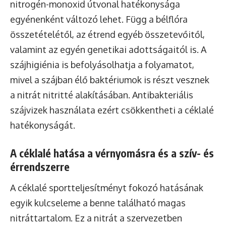
nitrogén-monoxid útvonal hatékonysága
egyénenként változó lehet. Függ a bélflóra
összetételétől, az étrend egyéb összetevőitől,
valamint az egyén genetikai adottságaitól is. A
szájhigiénia is befolyásolhatja a folyamatot,
mivel a szájban élő baktériumok is részt vesznek
a nitrát nitritté alakításában. Antibakteriális
szájvizek használata ezért csökkentheti a céklalé
hatékonyságát.
A céklalé hatása a vérnyomásra és a szív- és
érrendszerre
A céklalé sportteljesítményt fokozó hatásának
egyik kulcseleme a benne található magas
nitráttartalom. Ez a nitrát a szervezetben