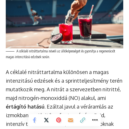
A céklalé nitráttartalma növeli az állóképességet és gyorsítja a regenerációt
magas intenzitású edzések során.
A céklalé nitráttartalma különösen a magas
intenzitású edzések és a sprintteljesítmény terén
mutatkozik meg. A nitrát a szervezetben nitritté,
majd nitrogén-monoxiddá (NO) alakul, ami
értágító hatású
. Ezáltal javul a véráramlás az
izmokban, ami kritikus fontosságú a rövid,
intenzív terhelések során, amikor az izmoknak