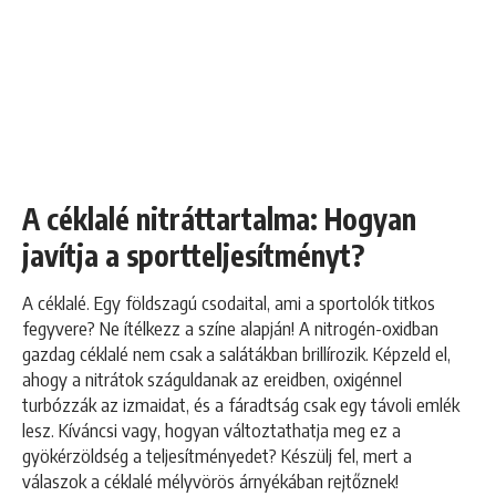
A céklalé nitráttartalma: Hogyan
javítja a sportteljesítményt?
A céklalé. Egy földszagú csodaital, ami a sportolók titkos
fegyvere? Ne ítélkezz a színe alapján! A nitrogén-oxidban
gazdag céklalé nem csak a salátákban brillírozik. Képzeld el,
ahogy a nitrátok száguldanak az ereidben, oxigénnel
turbózzák az izmaidat, és a fáradtság csak egy távoli emlék
lesz. Kíváncsi vagy, hogyan változtathatja meg ez a
gyökérzöldség a teljesítményedet? Készülj fel, mert a
válaszok a céklalé mélyvörös árnyékában rejtőznek!