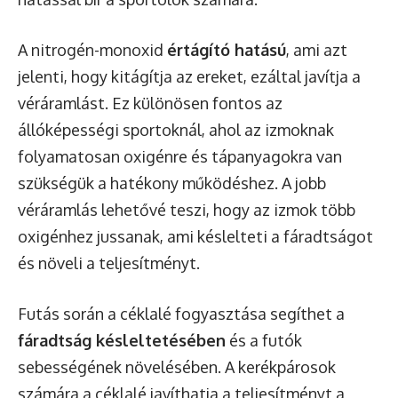
A nitrogén-monoxid
értágító hatású
, ami azt
jelenti, hogy kitágítja az ereket, ezáltal javítja a
véráramlást. Ez különösen fontos az
állóképességi sportoknál, ahol az izmoknak
folyamatosan oxigénre és tápanyagokra van
szükségük a hatékony működéshez. A jobb
véráramlás lehetővé teszi, hogy az izmok több
oxigénhez jussanak, ami késlelteti a fáradtságot
és növeli a teljesítményt.
Futás során a céklalé fogyasztása segíthet a
fáradtság késleltetésében
és a futók
sebességének növelésében. A kerékpárosok
számára a céklalé javíthatja a teljesítményt a