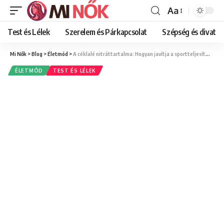
Aa
Font
Resizer
Test és Lélek
Szerelem és Párkapcsolat
Szépség és divat
Mi Nők
>
Blog
>
Életmód
>
A céklalé nitráttartalma: Hogyan javítja a sportteljesítményt?
ÉLETMÓD
TEST ÉS LÉLEK