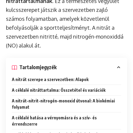
nitráttartalmának
. Ez a természetes vegyület
kulcsszerepet játszik a szervezetben zajló
számos folyamatban, amelyek közvetlenül
befolyásolják a sportteljesítményt. A nitrát a
szervezetben nitritté, majd nitrogén-monoxiddá
(NO) alakul át.
Tartalomjegyzék
A nitrát szerepe a szervezetben: Alapok
A céklalé nitráttartalma: Összetétel és variációk
A nitrát-nitrit-nitrogén-monoxid útvonal: A biokémiai
folyamat
A céklalé hatása a vérnyomásra és a szív- és
érrendszerre