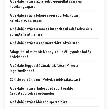
A céklalé hatása az izmok oxigénellátására és
hatékonyságára
A céklalé és az állóképességi sportok: Futás,
kerékpározás, úszás
A céklalé hatása a magas intenzitású edzésekre és a
sprintteljesítményre
A céklalé hatása a regenerációra edzés után
Adagolási útmutató: Mennyi céklalét igyunk a hatás
érdekében?
A céklalé fogyasztásának időzítése: Mikor a
legelőnyösebb?
Céklalé vs. céklapor: Melyik a jobb választás?
A céklalé hatásai különböző sportágakban:
Csapatsportok és erőemelés
A céklalé hatása idősebb sportolókra