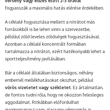
verseny vagy edzés előtt 2-3 órával
fogyasszák a maximális hatás elérése érdekében.
A céklalé fogyasztása mellett a nitrátot más
forrásokból is be lehet vinni a szervezetbe,
például zöld leveles zöldségek fogyasztásával.
Azonban a céklalé koncentrált formában
tartalmazza a nitrátot, ezért hatékonyabb lehet a
sportteljesítmény javításában.
Bár a céklalé általában biztonságos, néhány
embernél mellékhatásokat okozhat, például
vörös vizeletet vagy székletet
. Ez ártalmatlan,
de fontos tudni róla, hogy ne okozzon felesleges
aggodalmat. Ritkábban előfordulhat
gyomorpanasz vagy alacsony vérnyomás is.