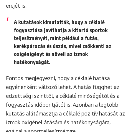
erejét is.
A kutatások kimutatták, hogy a céklalé
fogyasztása javíthatja a kitartó sportok
teljesítményét, mint például a futás,
kerékpározás és úszás, mivel csökkenti az
oxigénigényt és növeli az izmok
hatékonyságát.
Fontos megjegyezni, hogy a céklalé hatása
egyénenként változó lehet. A hatás függhet az
edzettségi szinttől, a céklalé minőségétől és a
fogyasztás időpontjától is. Azonban a legtöbb
kutatás alátámasztja a céklalé pozitív hatását az
izmok oxigénellátására és hatékonyságára,
ezáltal a sportteljesítményre.