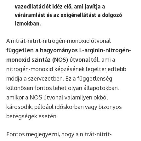
vazodilatációt idéz elő, ami javítja a
véráramlást és az oxigénellátást a dolgozó
izmokban.
A nitrát-nitrit-nitrogén-monoxid útvonal
független a hagyományos L-arginin-nitrogén-
monoxid szintáz (NOS) útvonaltól
, ami a
nitrogén-monoxid képzésének legelterjedtebb
módja a szervezetben. Ez a függetlenség
különösen fontos lehet olyan állapotokban,
amikor a NOS útvonal valamilyen okból
károsodik, például időskorban vagy bizonyos
betegségek esetén.
Fontos megjegyezni, hogy a nitrát-nitrit-