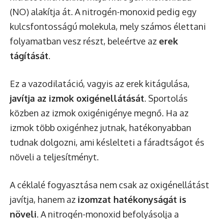
(NO) alakítja át. A nitrogén-monoxid pedig egy
kulcsfontosságú molekula, mely számos élettani
folyamatban vesz részt, beleértve az
erek
tágítását
.
Ez a vazodilatáció, vagyis az erek kitágulása,
javítja az izmok oxigénellátását
. Sportolás
közben az izmok oxigénigénye megnő. Ha az
izmok több oxigénhez jutnak, hatékonyabban
tudnak dolgozni, ami késlelteti a fáradtságot és
növeli a teljesítményt.
A céklalé fogyasztása nem csak az oxigénellátást
javítja, hanem az
izomzat hatékonyságát is
növeli
. A nitrogén-monoxid befolyásolja a