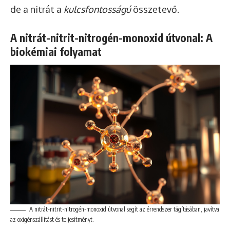
de a nitrát a
kulcsfontosságú
összetevő.
A nitrát-nitrit-nitrogén-monoxid útvonal: A
biokémiai folyamat
A nitrát-nitrit-nitrogén-monoxid útvonal segít az érrendszer tágításában, javítva
az oxigénszállítást és teljesítményt.