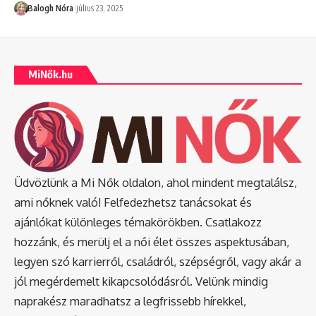
Balogh Nóra
július 23, 2025
MiNők.hu
Üdvözlünk a Mi Nők oldalon, ahol mindent megtalálsz,
ami nőknek való! Felfedezhetsz tanácsokat és
ajánlókat különleges témakörökben. Csatlakozz
hozzánk, és merülj el a női élet összes aspektusában,
legyen szó karrierről, családról, szépségről, vagy akár a
jól megérdemelt kikapcsolódásról. Velünk mindig
naprakész maradhatsz a legfrissebb hírekkel,