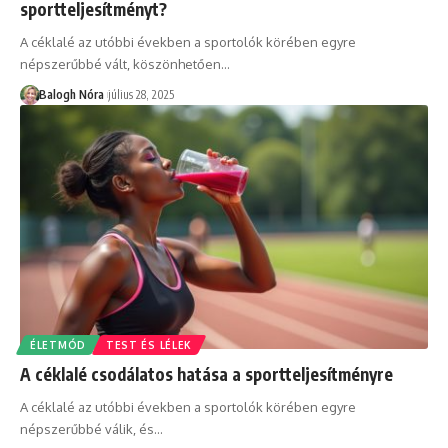
sportteljesítményt?
A céklalé az utóbbi években a sportolók körében egyre
népszerűbbé vált, köszönhetően
…
Balogh Nóra
július 28, 2025
ÉLETMÓD
TEST ÉS LÉLEK
A céklalé csodálatos hatása a sportteljesítményre
A céklalé az utóbbi években a sportolók körében egyre
népszerűbbé válik, és
…