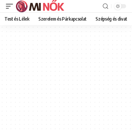
Test és Lélek
Szerelem és Párkapcsolat
Szépség és divat