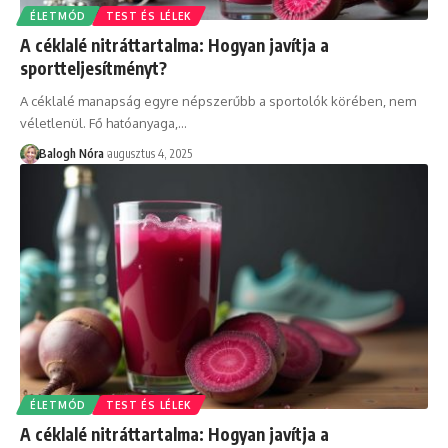
ÉLETMÓD
TEST ÉS LÉLEK
A céklalé nitráttartalma: Hogyan javítja a
sportteljesítményt?
A céklalé manapság egyre népszerűbb a sportolók körében, nem
véletlenül. Fő hatóanyaga,
…
Balogh Nóra
augusztus 4, 2025
ÉLETMÓD
TEST ÉS LÉLEK
A céklalé nitráttartalma: Hogyan javítja a