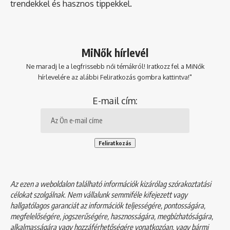
trendekkel és hasznos tippekkel.
MiNők hírlevél
Ne maradj le a legfrissebb női témákról! Iratkozz fel a MiNők
hírlevelére az alábbi Feliratkozás gombra kattintva!"
E-mail cím:
Az ezen a weboldalon található információk kizárólag szórakoztatási
célokat szolgálnak. Nem vállalunk semmiféle kifejezett vagy
hallgatólagos garanciát az információk teljességére, pontosságára,
megfelelőségére, jogszerűségére, hasznosságára, megbízhatóságára,
alkalmasságára vagy hozzáférhetőségére vonatkozóan, vagy bármi