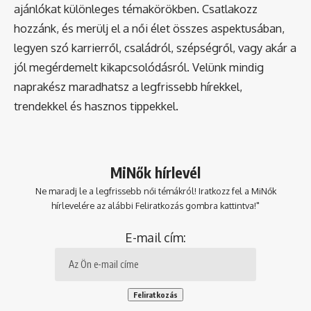
ajánlókat különleges témakörökben. Csatlakozz
hozzánk, és merülj el a női élet összes aspektusában,
legyen szó karrierről, családról, szépségről, vagy akár a
jól megérdemelt kikapcsolódásról. Velünk mindig
naprakész maradhatsz a legfrissebb hírekkel,
trendekkel és hasznos tippekkel.
MiNők hírlevél
Ne maradj le a legfrissebb női témákról! Iratkozz fel a MiNők
hírlevelére az alábbi Feliratkozás gombra kattintva!"
E-mail cím: