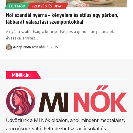
ÉLETMÓD
SZÉPSÉG ÉS DIVAT
Női szandál nyárra – kényelem és stílus egy párban,
lábbarát választási szempontokkal
A nyár a szabadság, a könnyedség és a gondtalan pillanatok
évszaka, amihez
…
Balogh Nóra
november 19, 2025
MiNők.hu
Üdvözlünk a Mi Nők oldalon, ahol mindent megtalálsz,
ami nőknek való! Felfedezhetsz tanácsokat és