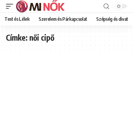
Test és Lélek
Szerelem és Párkapcsolat
Szépség és divat
Címke:
női cipő