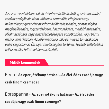
Az ezen a weboldalon található információk kizárólag szórakoztatási
célokat szolgálnak. Nem vállalunk semmiféle kifejezett vagy
hallgatólagos garanciát az információk teljességére, pontosságára,
megfelelőségére, jogszerűségére, hasznosságára, megbízhatóságára,
alkalmasságára vagy hozzáférhetőségére vonatkozóan, vagy bármi
másra vonatkozóan. Az információkra való bármilyen támaszkodás
ezért szigorúan az Ön saját felelősségére történik. További feltételek a
felhasználási feltételekben
találhatók.
MiNők kommentek
Ervin
-
Az eper jótékony hatásai – Az élet édes csodája vagy
csak finom csemege?
Eprespanna
-
Az eper jótékony hatásai – Az élet édes
csodája vagy csak finom csemege?