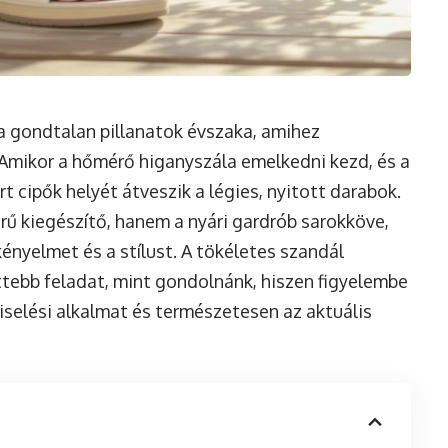
a gondtalan pillanatok évszaka, amihez
 Amikor a hőmérő higanyszála emelkedni kezd, és a
t cipők helyét átveszik a légies, nyitott darabok.
ű kiegészítő, hanem a nyári gardrób sarokköve,
kényelmet és a stílust. A tökéletes szandál
tebb feladat, mint gondolnánk, hiszen figyelembe
viselési alkalmat és természetesen az aktuális