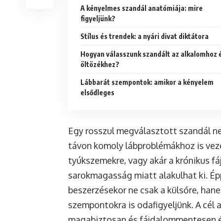
A kényelmes szandál anatómiája: mire
figyeljünk?
Stílus és trendek: a nyári divat diktátora
Hogyan válasszunk szandált az alkalomhoz 
öltözékhez?
Lábbarát szempontok: amikor a kényelem
elsődleges
Egy rosszul megválasztott szandál n
távon komoly lábproblémákhoz is veze
tyúkszemekre, vagy akár a krónikus f
sarokmagasság miatt alakulhat ki. Épp
beszerzésekor ne csak a külsőre, han
szempontokra is odafigyeljünk. A cél 
magabiztosan és fájdalommentesen él