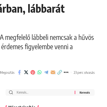
árban, lábbarát
 A megfelelő lábbeli nemcsak a hűvös
t érdemes figyelembe venni a
23 perc olvasás
Megosztás
Search
for: