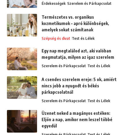
Érdekességek
Szerelem és Párkapcsolat
Természetes vs. organikus
kozmetikumok – apró különbségek,
amelyek sokat számítanak
Szépség és divat
Test és Lélek
Egy nap megtalálod azt, aki valóban
megmutatja, milyen az igaz szerelem
Szerelem és Párkapcsolat
Test és Lélek
A csendes szerelem ereje: 5 ok, amiért
nincs jobb a nyugodt és békés
párkapcsolatnál
Szerelem és Párkapcsolat
Test és Lélek
Üzenet neked a magányos estéken:
Eljön a nap, amikor nem leszel többé
egyedül
Szerelem és Párkapcsolat
Test és Lélek