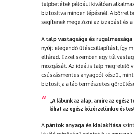
talpbetétek például kiválóan alkalma
biztosítva minden lépésnél. A bőrrel b
segítenek megelőzni az izzadást és a
A
talp vastagsága és rugalmassága
nyújt elegendő ütéscsillapítást, így 
elfárad. Ezzel szemben egy túl vastag
mozgását. Az ideális talp megfelelő v
csúszásmentes anyagból készül, mint 
biztosítja a láb természetes gördülés
„A lábunk az alap, amire az egész t
kihat az egész közérzetünkre és tes
A
pántok anyaga és kialakítása
szint
kiváló minőségű szintetikus anyagok a