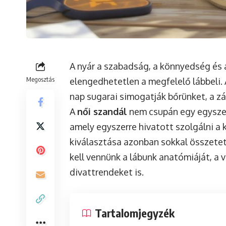
A nyár a szabadság, a könnyedség és 
Megosztás
elengedhetetlen a megfelelő lábbeli.
nap sugarai simogatják bőrünket, a zár
A
női szandál
nem csupán egy egyszer
amely egyszerre hivatott szolgálni a 
kiválasztása azonban sokkal összetet
kell vennünk a lábunk anatómiáját, a 
divattrendeket is.
Tartalomjegyzék