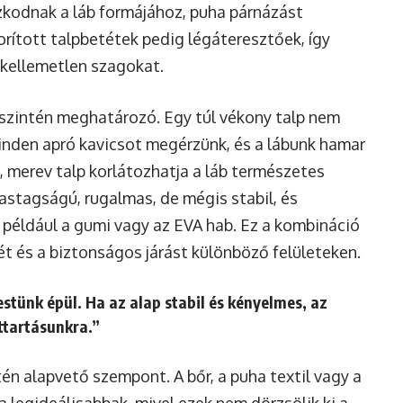
zkodnak a láb formájához, puha párnázást
orított talpbetétek pedig légáteresztőek, így
 kellemetlen szagokat.
szintén meghatározó. Egy túl vékony talp nem
minden apró kavicsot megérzünk, és a lábunk hamar
, merev talp korlátozhatja a láb természetes
astagságú, rugalmas, de mégis stabil, és
például a gumi vagy az EVA hab. Ez a kombináció
ét és a biztonságos járást különböző felületeken.
estünk épül. Ha az alap stabil és kényelmes, az
ttartásunkra.”
én alapvető szempont. A bőr, a puha textil vagy a
 legideálisabbak, mivel ezek nem dörzsölik ki a