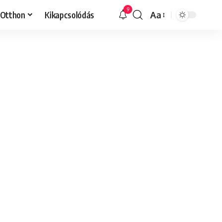
9
Otthon
Kikapcsolódás
Aa
Font
Resizer