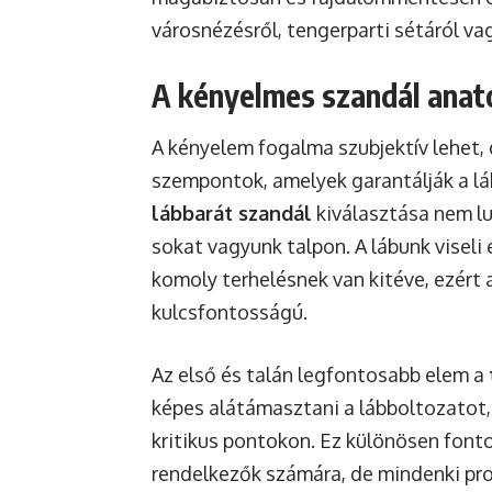
városnézésről, tengerparti sétáról va
A kényelmes szandál anató
A kényelem fogalma szubjektív lehet,
szempontok, amelyek garantálják a lá
lábbarát szandál
kiválasztása nem lu
sokat vagyunk talpon. A lábunk viseli
komoly terhelésnek van kitéve, ezért 
kulcsfontosságú.
Az első és talán legfontosabb elem a
képes alátámasztani a lábboltozatot, 
kritikus pontokon. Ez különösen font
rendelkezők számára, de mindenki pro