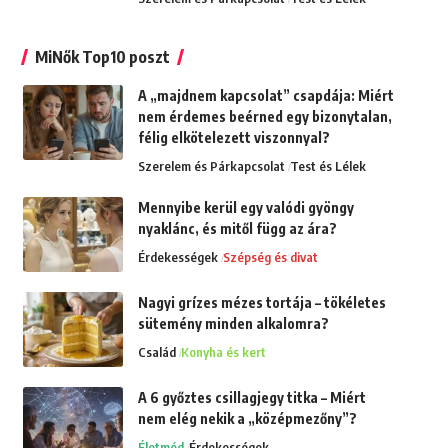
MiNők Top10 poszt
A „majdnem kapcsolat” csapdája: Miért
nem érdemes beérned egy bizonytalan,
félig elkötelezett viszonnyal?
Szerelem és Párkapcsolat
Test és Lélek
Mennyibe kerül egy valódi gyöngy
nyaklánc, és mitől függ az ára?
Érdekességek
Szépség és divat
Nagyi grízes mézes tortája – tökéletes
sütemény minden alkalomra?
Család
Konyha és kert
A 6 győztes csillagjegy titka – Miért
nem elég nekik a „középmezőny”?
Életmód
Érdekességek