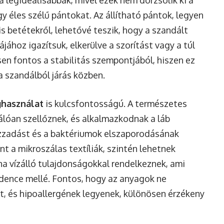
gy éles szélű pántokat. Az állítható pántok, legyen
s betétekről, lehetővé teszik, hogy a szandált
ához igazítsuk, elkerülve a szorítást vagy a túl
sen fontos a stabilitás szempontjából, hiszen ez
a szandálból járás közben.
használat
is kulcsfontosságú. A természetes
válóan szellőznek, és alkalmazkodnak a láb
izzadást és a baktériumok elszaporodásának
nt a mikroszálas textíliák, szintén lehetnek
ha vízálló tulajdonságokkal rendelkeznek, ami
edence mellé. Fontos, hogy az anyagok ne
, és hipoallergének legyenek, különösen érzékeny