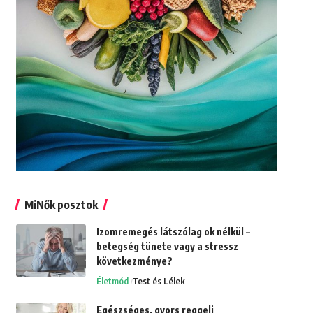
MiNők posztok
Izomremegés látszólag ok nélkül –
betegség tünete vagy a stressz
következménye?
Életmód
Test és Lélek
Egészséges, gyors reggeli