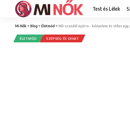
Test és Lélek
S
Mi Nők
>
Blog
>
Életmód
>
Női szandál nyárra – kényelem és stílus eg
ÉLETMÓD
SZÉPSÉG ÉS DIVAT