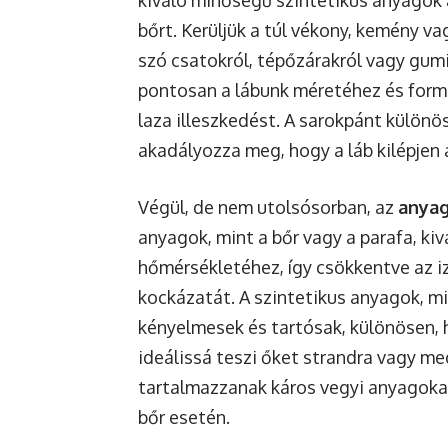
bőrt. Kerüljük a túl vékony, kemény va
szó csatokról, tépőzárakról vagy gumi
pontosan a lábunk méretéhez és formáj
laza illeszkedést. A sarokpánt különö
akadályozza meg, hogy a láb kilépjen 
Végül, de nem utolsósorban, az
anyag
anyagok, mint a bőr vagy a parafa, ki
hőmérsékletéhez, így csökkentve az 
kockázatát. A szintetikus anyagok, mi
kényelmesek és tartósak, különösen, 
ideálissá teszi őket strandra vagy m
tartalmazzanak káros vegyi anyagokat
bőr esetén.