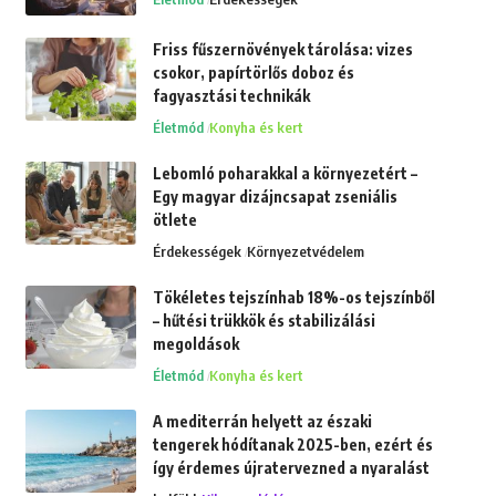
Friss fűszernövények tárolása: vizes
csokor, papírtörlős doboz és
fagyasztási technikák
Életmód
Konyha és kert
Lebomló poharakkal a környezetért –
Egy magyar dizájncsapat zseniális
ötlete
Érdekességek
Környezetvédelem
Tökéletes tejszínhab 18%-os tejszínből
– hűtési trükkök és stabilizálási
megoldások
Életmód
Konyha és kert
A mediterrán helyett az északi
tengerek hódítanak 2025-ben, ezért és
így érdemes újratervezned a nyaralást