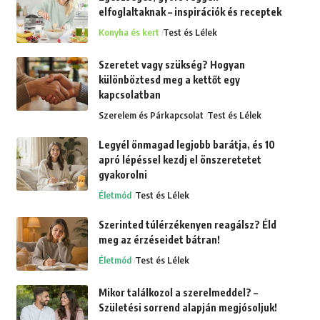
elfoglaltaknak – inspirációk és receptek
Konyha és kert
Test és Lélek
Szeretet vagy szükség? Hogyan
különböztesd meg a kettőt egy
kapcsolatban
Szerelem és Párkapcsolat
Test és Lélek
Legyél önmagad legjobb barátja, és 10
apró lépéssel kezdj el önszeretetet
gyakorolni
Életmód
Test és Lélek
Szerinted túlérzékenyen reagálsz? Éld
meg az érzéseidet bátran!
Életmód
Test és Lélek
Mikor találkozol a szerelmeddel? –
Születési sorrend alapján megjósoljuk!