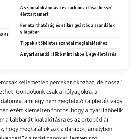
A szandálok ápolása és karbantartása: hosszú
élettartamért
Fenntarthatóság és etikus gyártás a szandálok
világában
és az
Tippek a tökéletes szandál megtalálásához
A nyári szandál: több mint lábbeli, egy életérzés
emcsak kellemetlen perceket okozhat, de hosszú
thet. Gondoljunk csak a hólyagokra, a
ájdalomra, ami egy nem megfelelő talpbetét vagy
en ezért kiemelten fontos, hogy a nyári lábbelik
em a
lábbarát kialakításra
és az ortopédiai
az, hogy megtaláljuk azt a darabot, amelyben
vezhetjük a nyári napokat, legyen szó