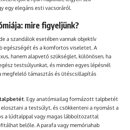
gy egy elegáns esti vacsoráról.
miája: mire figyeljünk?
 de a szandálok esetében vannak objektív
b egészségét és a komfortos viseletet. A
xus, hanem alapvető szükséglet, különösen, ha
 egész testsúlyunkat, és minden egyes lépésnél
a megfelelő támasztás és ütéscsillapítás
talpbetét
. Egy anatómiailag formázott talpbetét
elosztani a testsúlyt, és csökkenteni a nyomást a
os a lúdtalppal vagy magas lábboltozattal
fitálhat belőle. A parafa vagy memóriahab