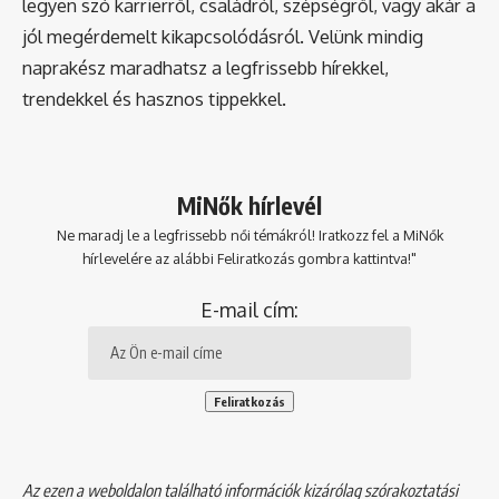
legyen szó karrierről, családról, szépségről, vagy akár a
jól megérdemelt kikapcsolódásról. Velünk mindig
naprakész maradhatsz a legfrissebb hírekkel,
trendekkel és hasznos tippekkel.
MiNők hírlevél
Ne maradj le a legfrissebb női témákról! Iratkozz fel a MiNők
hírlevelére az alábbi Feliratkozás gombra kattintva!"
E-mail cím:
Az ezen a weboldalon található információk kizárólag szórakoztatási