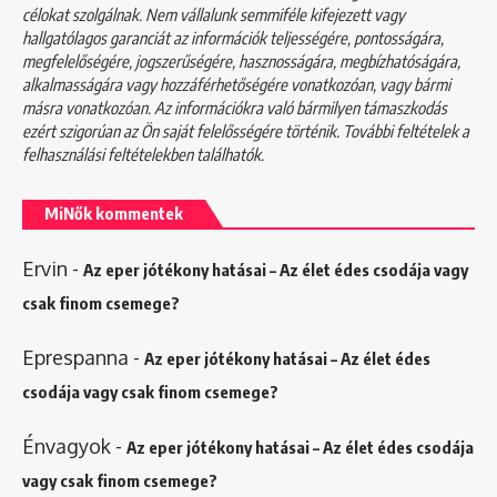
célokat szolgálnak. Nem vállalunk semmiféle kifejezett vagy
hallgatólagos garanciát az információk teljességére, pontosságára,
megfelelőségére, jogszerűségére, hasznosságára, megbízhatóságára,
alkalmasságára vagy hozzáférhetőségére vonatkozóan, vagy bármi
másra vonatkozóan. Az információkra való bármilyen támaszkodás
ezért szigorúan az Ön saját felelősségére történik. További feltételek a
felhasználási feltételekben
találhatók.
MiNők kommentek
Ervin
-
Az eper jótékony hatásai – Az élet édes csodája vagy
csak finom csemege?
Eprespanna
-
Az eper jótékony hatásai – Az élet édes
csodája vagy csak finom csemege?
Énvagyok
-
Az eper jótékony hatásai – Az élet édes csodája
vagy csak finom csemege?