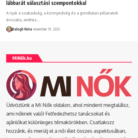
lábbarát választási szempontokkal
A nyár a szabadság, a könnyedség és a gondtalan pillanatok
évszaka, amihez
…
Balogh Nóra
november 19, 2025
MiNők.hu
Üdvözlünk a Mi Nők oldalon, ahol mindent megtalálsz,
ami nőknek való! Felfedezhetsz tanácsokat és
ajánlókat különleges témakörökben. Csatlakozz
hozzánk, és merülj el a női élet összes aspektusában,