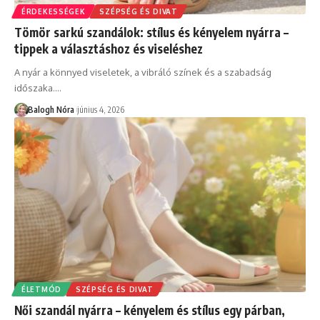
ÉRDEKESSÉGEK
SZÉPSÉG ÉS DIVAT
Tömör sarkú szandálok: stílus és kényelem nyárra –
tippek a választáshoz és viseléshez
A nyár a könnyed viseletek, a vibráló színek és a szabadság
időszaka.
…
Balogh Nóra
június 4, 2026
ÉLETMÓD
SZÉPSÉG ÉS DIVAT
Női szandál nyárra – kényelem és stílus egy párban,