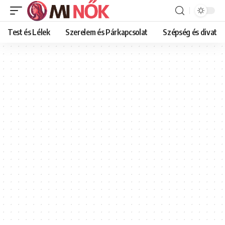
Test és Lélek
Szerelem és Párkapcsolat
Szépség és divat