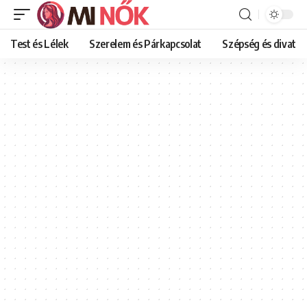
Test és Lélek
Szerelem és Párkapcsolat
Szépség és divat