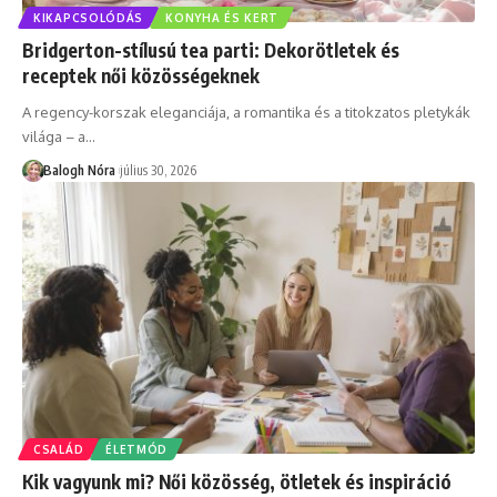
KIKAPCSOLÓDÁS
KONYHA ÉS KERT
Bridgerton-stílusú tea parti: Dekorötletek és
receptek női közösségeknek
A regency-korszak eleganciája, a romantika és a titokzatos pletykák
világa – a
…
Balogh Nóra
július 30, 2026
CSALÁD
ÉLETMÓD
Kik vagyunk mi? Női közösség, ötletek és inspiráció