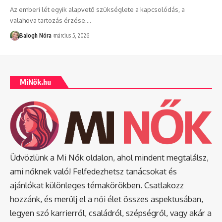
Az emberi lét egyik alapvető szükséglete a kapcsolódás, a
valahova tartozás érzése.
…
Balogh Nóra
március 5, 2026
MiNők.hu
Üdvözlünk a Mi Nők oldalon, ahol mindent megtalálsz,
ami nőknek való! Felfedezhetsz tanácsokat és
ajánlókat különleges témakörökben. Csatlakozz
hozzánk, és merülj el a női élet összes aspektusában,
legyen szó karrierről, családról, szépségről, vagy akár a