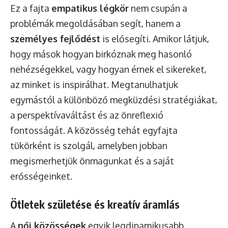
Ez a fajta
empatikus légkör
nem csupán a
problémák megoldásában segít, hanem a
személyes fejlődést
is elősegíti. Amikor látjuk,
hogy mások hogyan birkóznak meg hasonló
nehézségekkel, vagy hogyan érnek el sikereket,
az minket is inspirálhat. Megtanulhatjuk
egymástól a különböző megküzdési stratégiákat,
a perspektívaváltást és az önreflexió
fontosságát. A közösség tehát egyfajta
tükörként is szolgál, amelyben jobban
megismerhetjük önmagunkat és a saját
erősségeinket.
Ötletek születése és kreatív áramlás
A
női közösségek
egyik legdinamikusabb