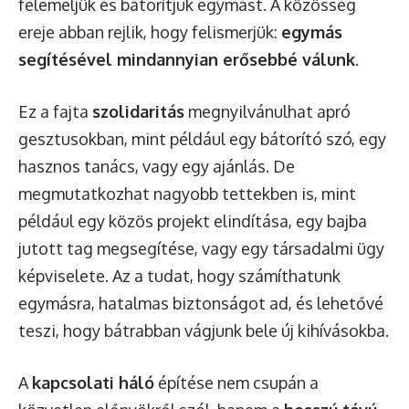
felemeljük és bátorítjuk egymást. A közösség
ereje abban rejlik, hogy felismerjük:
egymás
segítésével mindannyian erősebbé válunk
.
Ez a fajta
szolidaritás
megnyilvánulhat apró
gesztusokban, mint például egy bátorító szó, egy
hasznos tanács, vagy egy ajánlás. De
megmutatkozhat nagyobb tettekben is, mint
például egy közös projekt elindítása, egy bajba
jutott tag megsegítése, vagy egy társadalmi ügy
képviselete. Az a tudat, hogy számíthatunk
egymásra, hatalmas biztonságot ad, és lehetővé
teszi, hogy bátrabban vágjunk bele új kihívásokba.
A
kapcsolati háló
építése nem csupán a