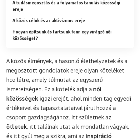
A tudásmegosztás és a folyamatos tanulás közösségi
ereje
A közös célok és az aktivizmus ereje
Hogyan építsünk és tartsunk fenn egy virágzó női
közösséget?
A közös élmények, a hasonló élethelyzetek és a
megosztott gondolatok ereje olyan köteléket
hoz létre, amely túlmutat az egyszerű
ismeretségen. Ez a kötelék adja a
női
közösségek
igazi erejét, ahol minden tag egyedi
értékeivel és tapasztalataival járul hozzá a
csoport gazdagságához. Itt születnek az
ötletek
, itt találnak utat a kimondatlan vágyak,
és itt gyúl meg a szikra, ami az
inspiráció