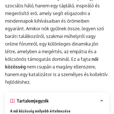
szociális háló, hanem egy tápláló, inspiráló és
megerősítő erő, amely segít eligazodni a
mindennapok kihívásaiban és örömeiben
egyaránt. Amikor nők gyűlnek össze, legyen szó
baráti találkozóról, szakmai műhelyről vagy
online fórumról, egy különleges dinamika jön
létre, amelyben a megértés, az empátia és a
kölcsönös támogatás dominál. Ez a fajta
női
közösség
nem csupán a magány ellenszere,
hanem egy katalizátor is a személyes és kollektív
fejlődéshez.
Tartalomjegyzék
A női közösség mélyebb értelmezése