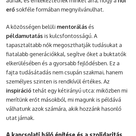
adnak, és emlékeztetnek minket arra, hogy a
női
erő
sokféle formában megnyilvánulhat.
A közösségen belüli
mentorálás
és
példamutatás
is kulcsfontosságú. A
tapasztaltabb nők megoszthatják tudásukat a
fiatalabb generációkkal, segítve őket a buktatók
elkerülésében és a gyorsabb fejlődésben. Ez a
fajta tudásátadás nem csupán szakmai, hanem
személyes szinten is rendkívül értékes. Az
inspiráció
tehát egy kétirányú utca: miközben mi
merítünk erőt másokból, mi magunk is példává
válhatunk azok számára, akik hozzánk hasonló
utat járnak.
A kapcsolati háló építése és a szolidaritás