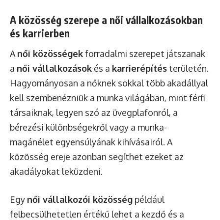
A közösség szerepe a női vállalkozásokban
és karrierben
A
női közösségek
forradalmi szerepet játszanak
a
női vállalkozások
és a
karrierépítés
területén.
Hagyományosan a nőknek sokkal több akadállyal
kell szembenézniük a munka világában, mint férfi
társaiknak, legyen szó az üvegplafonról, a
bérezési különbségekről vagy a munka-
magánélet egyensúlyának kihívásairól. A
közösség ereje azonban segíthet ezeket az
akadályokat leküzdeni.
Egy
női vállalkozói közösség
például
felbecsülhetetlen értékű lehet a kezdő és a