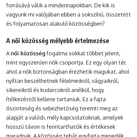
forrásává válik a mindennapokban. De kik is
vagyunk mi valójában ebben a sokszínű, összetett
és folyamatosan alakuló közösségben?
A női közösség mélyebb értelmezése
A
női közösség
fogalma sokkal többet jelent,
mint egyszerűen nők csoportja. Ez egy olyan tér,
ahol a nők biztonságban érezhetik magukat, ahol
nyíltan beszélhetnek félelmeikről, vágyaikról,
sikereikről és kudarcokról anélkül, hogy
ítélkezéstől kellene tartaniuk. Ez a fajta
őszinteség és sebezhetőség teremti meg az
alapját a valódi, mély kapcsolatoknak, amelyek
hosszú távon is fenntarthatók és értékesek
maradnak. A közösség tehát egyfajta menedék,