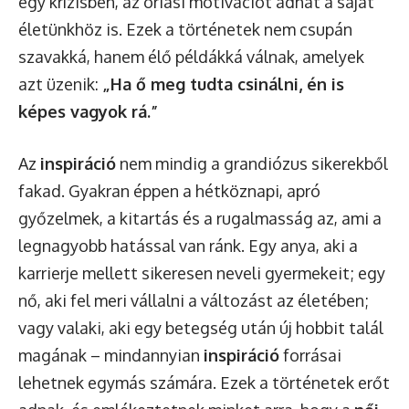
egy krízisben, az óriási motivációt adhat a saját
életünkhöz is. Ezek a történetek nem csupán
szavakká, hanem élő példákká válnak, amelyek
azt üzenik:
„Ha ő meg tudta csinálni, én is
képes vagyok rá.”
Az
inspiráció
nem mindig a grandiózus sikerekből
fakad. Gyakran éppen a hétköznapi, apró
győzelmek, a kitartás és a rugalmasság az, ami a
legnagyobb hatással van ránk. Egy anya, aki a
karrierje mellett sikeresen neveli gyermekeit; egy
nő, aki fel meri vállalni a változást az életében;
vagy valaki, aki egy betegség után új hobbit talál
magának – mindannyian
inspiráció
forrásai
lehetnek egymás számára. Ezek a történetek erőt