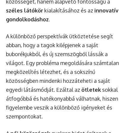
közösséget, hanem alapvető fontosságú a
széles látókör
kialakításához és az
innovatív
gondolkodáshoz
.
A különböző perspektívák ütköztetése segít
abban, hogy a tagok kilépjenek a saját
buborékjukból, és új szemszögből lássák a
világot. Egy probléma megoldására számtalan
megközelítés létezhet, és a sokszínű
közösségben mindenki hozzáteheti a saját
egyedi látásmódját. Ezáltal az
ötletek
sokkal
átfogóbbá és hatékonyabbá válhatnak, hiszen
figyelembe veszik a különböző igényeket és
szempontokat.