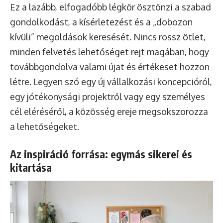
Ez a lazább, elfogadóbb légkör ösztönzi a szabad
gondolkodást, a kísérletezést és a „dobozon
kívüli” megoldások keresését. Nincs rossz ötlet,
minden felvetés lehetőséget rejt magában, hogy
továbbgondolva valami újat és értékeset hozzon
létre. Legyen szó egy új vállalkozási koncepcióról,
egy jótékonysági projektről vagy egy személyes
cél eléréséről, a közösség ereje megsokszorozza
a lehetőségeket.
Az inspiráció forrása: egymás sikerei és
kitartása