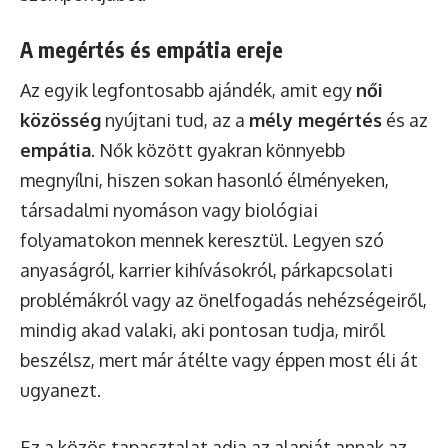
A megértés és empátia ereje
Az egyik legfontosabb ajándék, amit egy
női
közösség
nyújtani tud, az a
mély megértés
és az
empátia
. Nők között gyakran könnyebb
megnyílni, hiszen sokan hasonló élményeken,
társadalmi nyomáson vagy biológiai
folyamatokon mennek keresztül. Legyen szó
anyaságról, karrier kihívásokról, párkapcsolati
problémákról vagy az önelfogadás nehézségeiről,
mindig akad valaki, aki pontosan tudja, miről
beszélsz, mert már átélte vagy éppen most éli át
ugyanezt.
Ez a közös tapasztalat adja az alapját annak az