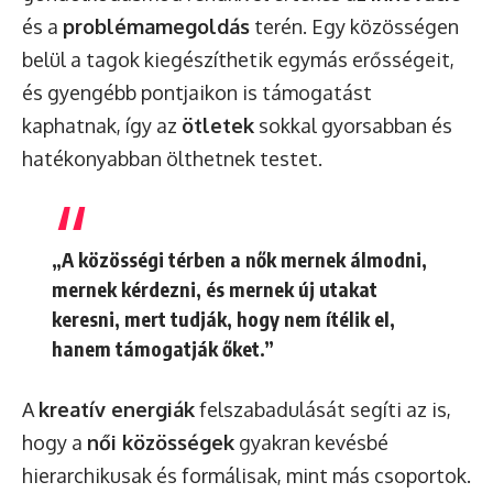
és a
problémamegoldás
terén. Egy közösségen
belül a tagok kiegészíthetik egymás erősségeit,
és gyengébb pontjaikon is támogatást
kaphatnak, így az
ötletek
sokkal gyorsabban és
hatékonyabban ölthetnek testet.
„A közösségi térben a nők mernek álmodni,
mernek kérdezni, és mernek új utakat
keresni, mert tudják, hogy nem ítélik el,
hanem támogatják őket.”
A
kreatív energiák
felszabadulását segíti az is,
hogy a
női közösségek
gyakran kevésbé
hierarchikusak és formálisak, mint más csoportok.