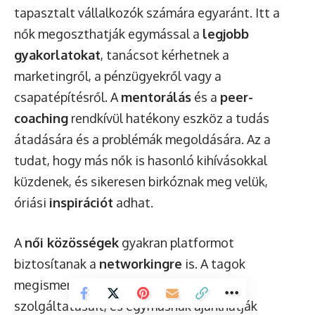
tapasztalt vállalkozók számára egyaránt. Itt a
nők megoszthatják egymással a
legjobb
gyakorlatokat
, tanácsot kérhetnek a
marketingről, a pénzügyekről vagy a
csapatépítésről. A
mentorálás
és a
peer-
coaching
rendkívül hatékony eszköz a tudás
átadására és a problémák megoldására. Az a
tudat, hogy más nők is hasonló kihívásokkal
küzdenek, és sikeresen birkóznak meg velük,
óriási
inspirációt
adhat.
A
női közösségek
gyakran platformot
biztosítanak a
networkingre
is. A tagok
megismerhetik egymás termékeit és
szolgáltatásait, és egymásnak ajánlhatják