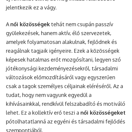
jelentkezik ez a vágy.
A
női közösségek
tehát nem csupán passzív
gyülekezések, hanem aktív, élő szervezetek,
amelyek folyamatosan alakulnak, fejlődnek és
reagálnak tagjaik igényeire. Ezek a közösségek
képesek hatalmas erőt mozgósítani, legyen szó
jótékonysági kezdeményezésekről, társadalmi
változások előmozdításáról vagy egyszerűen
csak a tagok személyes céljainak eléréséről. Az a
tudat, hogy nem vagyunk egyedül a
kihívásainkkal, rendkívül felszabadító és motiváló
lehet. Ez a kollektív erő teszi a
női közösségeket
pótolhatatlanná az egyéni és társadalmi fejlődés
szempontjából.