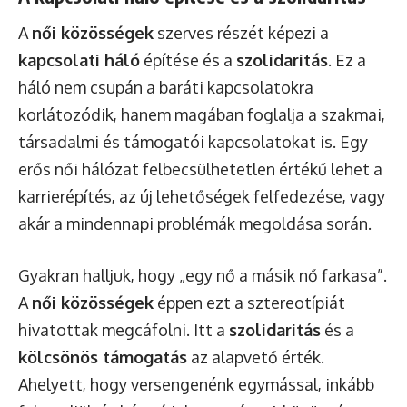
A
női közösségek
szerves részét képezi a
kapcsolati háló
építése és a
szolidaritás
. Ez a
háló nem csupán a baráti kapcsolatokra
korlátozódik, hanem magában foglalja a szakmai,
társadalmi és támogatói kapcsolatokat is. Egy
erős női hálózat felbecsülhetetlen értékű lehet a
karrierépítés, az új lehetőségek felfedezése, vagy
akár a mindennapi problémák megoldása során.
Gyakran halljuk, hogy „egy nő a másik nő farkasa”.
A
női közösségek
éppen ezt a sztereotípiát
hivatottak megcáfolni. Itt a
szolidaritás
és a
kölcsönös támogatás
az alapvető érték.
Ahelyett, hogy versengenénk egymással, inkább