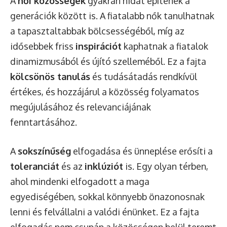
A
női közösségek
gyakran hidat építenek a
generációk között is. A fiatalabb nők tanulhatnak
a tapasztaltabbak bölcsességéből, míg az
idősebbek friss
inspirációt
kaphatnak a fiatalok
dinamizmusából és újító szelleméből. Ez a fajta
kölcsönös tanulás
és tudásátadás rendkívül
értékes, és hozzájárul a közösség folyamatos
megújulásához és relevanciájának
fenntartásához.
A
sokszínűség
elfogadása és ünneplése erősíti a
toleranciát
és az
inklúziót
is. Egy olyan térben,
ahol mindenki elfogadott a maga
egyediségében, sokkal könnyebb önazonosnak
lenni és felvállalni a valódi énünket. Ez a fajta
elfogadás nem csupán a közösségen belül teremt