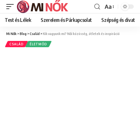
Aa
Font
Resizer
Test és Lélek
Szerelem és Párkapcsolat
Szépség és divat
Mi Nők
>
Blog
>
Család
>
Kik vagyunk mi? Női közösség, ötletek és inspiráció
CSALÁD
ÉLETMÓD