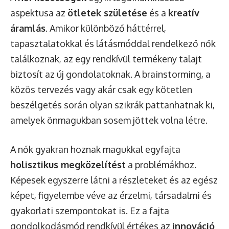
aspektusa az
ötletek születése
és a
kreatív
áramlás
. Amikor különböző háttérrel,
tapasztalatokkal és látásmóddal rendelkező nők
találkoznak, az egy rendkívül termékeny talajt
biztosít az új gondolatoknak. A brainstorming, a
közös tervezés vagy akár csak egy kötetlen
beszélgetés során olyan szikrák pattanhatnak ki,
amelyek önmagukban sosem jöttek volna létre.
A nők gyakran hoznak magukkal egyfajta
holisztikus megközelítést
a problémákhoz.
Képesek egyszerre látni a részleteket és az egész
képet, figyelembe véve az érzelmi, társadalmi és
gyakorlati szempontokat is. Ez a fajta
gondolkodásmód rendkívül értékes az
innováció