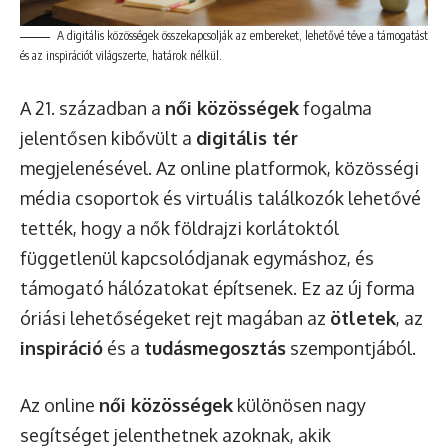
A digitális közösségek összekapcsolják az embereket, lehetővé téve a támogatást
és az inspirációt világszerte, határok nélkül.
A 21. században a
női közösségek
fogalma
jelentősen kibővült a
digitális tér
megjelenésével. Az online platformok, közösségi
média csoportok és virtuális találkozók lehetővé
tették, hogy a nők földrajzi korlátoktól
függetlenül kapcsolódjanak egymáshoz, és
támogató hálózatokat építsenek. Ez az új forma
óriási lehetőségeket rejt magában az
ötletek
, az
inspiráció
és a
tudásmegosztás
szempontjából.
Az online
női közösségek
különösen nagy
segítséget jelenthetnek azoknak, akik