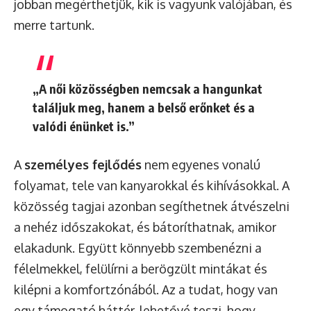
jobban megérthetjük, kik is vagyunk valójában, és
merre tartunk.
„A női közösségben nemcsak a hangunkat
találjuk meg, hanem a belső erőnket és a
valódi énünket is.”
A
személyes fejlődés
nem egyenes vonalú
folyamat, tele van kanyarokkal és kihívásokkal. A
közösség tagjai azonban segíthetnek átvészelni
a nehéz időszakokat, és bátoríthatnak, amikor
elakadunk. Együtt könnyebb szembenézni a
félelmekkel, felülírni a berögzült mintákat és
kilépni a komfortzónából. Az a tudat, hogy van
egy támogató háttér, lehetővé teszi, hogy