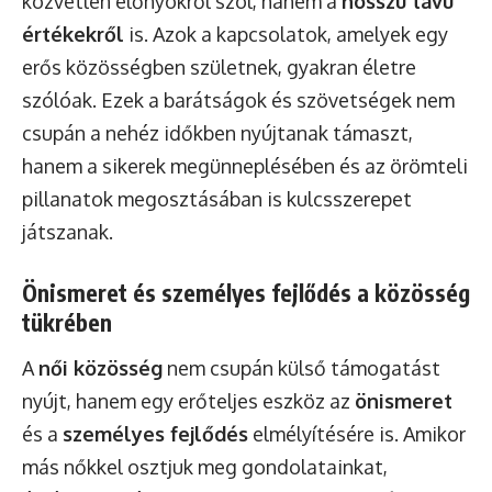
közvetlen előnyökről szól, hanem a
hosszú távú
értékekről
is. Azok a kapcsolatok, amelyek egy
erős közösségben születnek, gyakran életre
szólóak. Ezek a barátságok és szövetségek nem
csupán a nehéz időkben nyújtanak támaszt,
hanem a sikerek megünneplésében és az örömteli
pillanatok megosztásában is kulcsszerepet
játszanak.
Önismeret és személyes fejlődés a közösség
tükrében
A
női közösség
nem csupán külső támogatást
nyújt, hanem egy erőteljes eszköz az
önismeret
és a
személyes fejlődés
elmélyítésére is. Amikor
más nőkkel osztjuk meg gondolatainkat,