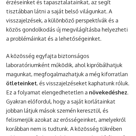
érzéseinket és tapasztalatainkat, az segít
tisztábban látni a saját belső világunkat. A
visszajelzések, a különböző perspektívák és a
közös gondolkodás új megvilágításba helyezheti
a problémáinkat és a lehetőségeinket.
A közösség egyfajta biztonságos
laboratóriumként működik, ahol kipróbálhatjuk
magunkat, megfogalmazhatjuk a még kiforratlan
ötleteinket
, és visszajelzéseket kaphatunk róluk.
Ez a folyamat elengedhetetlen a
növekedéshez
.
Gyakran előfordul, hogy a saját korlátainkat
jobban látjuk mások szemén keresztül, és
felismerjük azokat az erősségeinket, amelyekről
korábban nem is tudtunk. A közösség tükrében