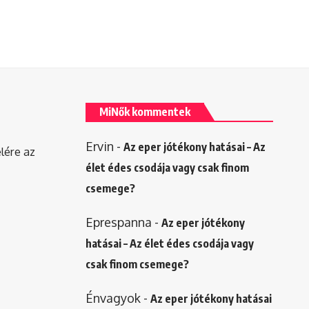
MiNők kommentek
Ervin
-
Az eper jótékony hatásai – Az
elére az
élet édes csodája vagy csak finom
csemege?
Eprespanna
-
Az eper jótékony
hatásai – Az élet édes csodája vagy
csak finom csemege?
Énvagyok
-
Az eper jótékony hatásai