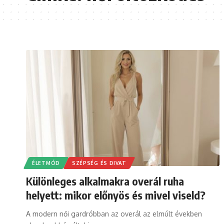
ÉLETMÓD
SZÉPSÉG ÉS DIVAT
Különleges alkalmakra overál ruha
helyett: mikor előnyös és mivel viseld?
A modern női gardróbban az overál az elmúlt években