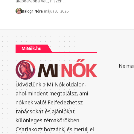
alapdarabbá vált, hiszen
…
Balogh Nóra
május 30, 2026
MiNők.hu
Ne mara
Üdvözlünk a Mi Nők oldalon,
ahol mindent megtalálsz, ami
nőknek való! Felfedezhetsz
tanácsokat és ajánlókat
különleges témakörökben.
Csatlakozz hozzánk, és merülj el