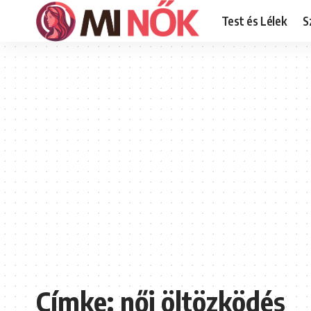
Test és Lélek
S
Címke:
női öltözködés