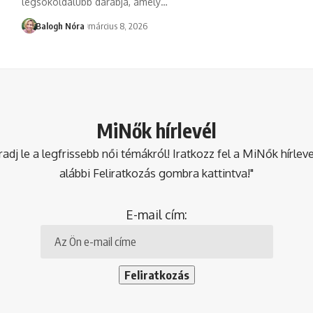
legsokoldalúbb darabja, amely
…
Balogh Nóra
március 8, 2026
MiNők hírlevél
dj le a legfrissebb női témákról! Iratkozz fel a MiNők hírlev
alábbi Feliratkozás gombra kattintva!"
E-mail cím: