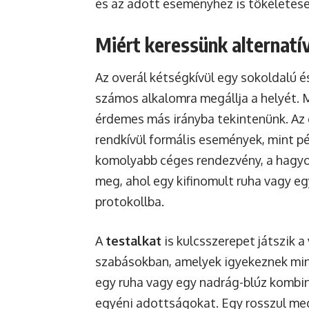
és az adott eseményhez is tökéletese
Miért keressünk alternatív
Az overál kétségkívül egy sokoldalú é
számos alkalomra megállja a helyét. 
érdemes más irányba tekintenünk. Az 
rendkívül formális események, mint p
komolyabb céges rendezvény, a hagyo
meg, ahol egy kifinomult ruha vagy egy
protokollba.
A
testalkat
is kulcsszerepet játszik 
szabásokban, amelyek igyekeznek mind
egy ruha vagy egy nadrág-blúz kombi
egyéni adottságokat. Egy rosszul megv