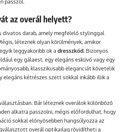
n passzol.
át az overál helyett?
s divatos darab, amely megfelelő stylinggal
Mégis, léteznek olyan körülmények, amikor
egyik leggyakoribb ok a
dresszkód
. Bizonyos
éldául egy gálaest, egy elegáns esküvő vagy egy
mányosabb, klasszikusabb eleganciát követelik
 elegáns kétrészes szett sokkal inkább illik a
a választásban. Bár léteznek overálok különböző
en alkatra passzolni, mégis előfordulhat, hogy
náció sokkal előnyösebben hangsúlyozza az
álasztott overál optikailag rövidítheti a