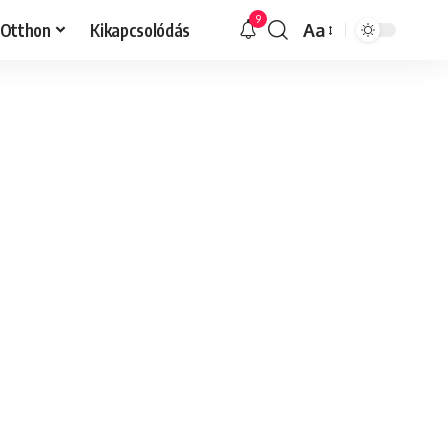
9
Otthon
Kikapcsolódás
Aa
Font
Resizer