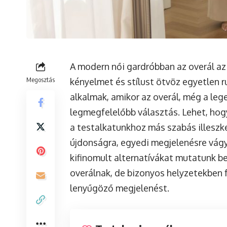
A modern női gardróbban az overál az
Megosztás
kényelmet és stílust ötvöz egyetlen 
alkalmak, amikor az overál, még a le
legmegfelelőbb választás. Lehet, hogy
a testalkatunkhoz más szabás illeszk
újdonságra, egyedi megjelenésre vág
kifinomult alternatívákat mutatunk b
overálnak, de bizonyos helyzetekben f
lenyűgöző megjelenést.