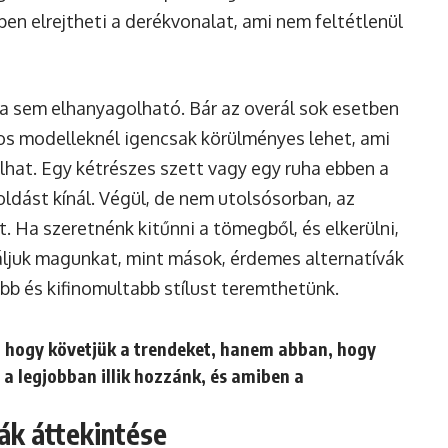
ppen elrejtheti a derékvonalat, ami nem feltétlenül
 sem elhanyagolható. Bár az overál sok esetben
s modelleknél igencsak körülményes lehet, ami
hat. Egy kétrészes szett vagy egy ruha ebben a
ldást kínál. Végül, de nem utolsósorban, az
. Ha szeretnénk kitűnni a tömegből, és elkerülni,
ljuk magunkat, mint mások, érdemes alternatívák
b és kifinomultabb stílust teremthetünk.
k, hogy követjük a trendeket, hanem abban, hogy
a legjobban illik hozzánk, és amiben a
vák áttekintése