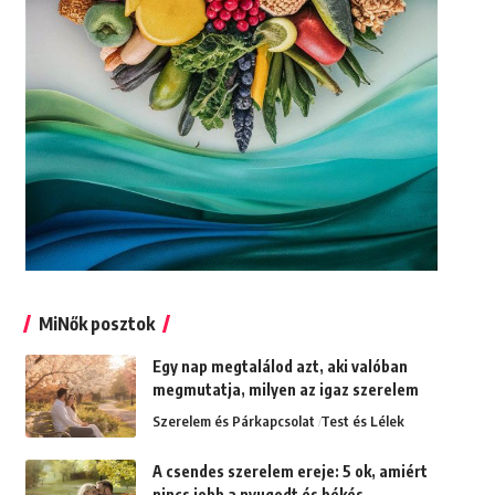
MiNők posztok
Egy nap megtalálod azt, aki valóban
megmutatja, milyen az igaz szerelem
Szerelem és Párkapcsolat
Test és Lélek
A csendes szerelem ereje: 5 ok, amiért
nincs jobb a nyugodt és békés