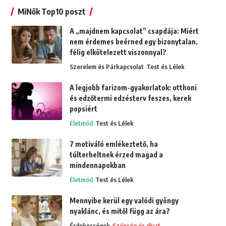
MiNők Top10 poszt
A „majdnem kapcsolat” csapdája: Miért
nem érdemes beérned egy bizonytalan,
félig elkötelezett viszonnyal?
Szerelem és Párkapcsolat
Test és Lélek
A legjobb farizom-gyakorlatok: otthoni
és edzőtermi edzésterv feszes, kerek
popsiért
Életmód
Test és Lélek
7 motiváló emlékeztető, ha
túlterheltnek érzed magad a
mindennapokban
Életmód
Test és Lélek
Mennyibe kerül egy valódi gyöngy
nyaklánc, és mitől függ az ára?
Érdekességek
Szépség és divat