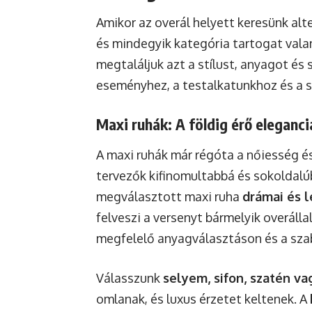
Amikor az overál helyett keresünk alt
és mindegyik kategória tartogat valam
megtaláljuk azt a stílust, anyagot és
eseményhez, a testalkatunkhoz és a 
Maxi ruhák: A földig érő eleganc
A maxi ruhák már régóta a nőiesség és
tervezők kifinomultabbá és sokoldalúb
megválasztott maxi ruha
drámai és l
felveszi a versenyt bármelyik overállal
megfelelő anyagválasztáson és a sza
Válasszunk
selyem, sifon, szatén va
omlanak, és luxus érzetet keltenek. A