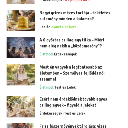
Nagyi grízes mézes tortája – tökéletes
sütemény minden alkalomra?
Család
Konyha és kert
A 6 győztes csillagjegy titka – Miért
nem elég nekik a „középmezőny”?
Életmód
Érdekességek
Most én vagyok a legfontosabb az
életemben – Személyes fejlődés női
szemmel
Életmód
Test és Lélek
Ezért nem érdeklődnek tovább egyes
csillagjegyek – figyeld a jeleket
Érdekességek
Test és Lélek
Friss fűszernövények tárolása: vizes