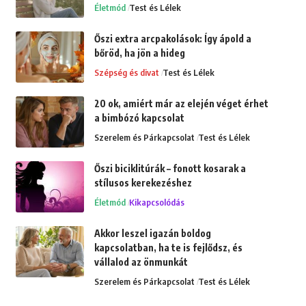
Életmód
Test és Lélek
Őszi extra arcpakolások: Így ápold a
bőröd, ha jön a hideg
Szépség és divat
Test és Lélek
20 ok, amiért már az elején véget érhet
a bimbózó kapcsolat
Szerelem és Párkapcsolat
Test és Lélek
Őszi biciklitúrák – fonott kosarak a
stílusos kerekezéshez
Életmód
Kikapcsolódás
Akkor leszel igazán boldog
kapcsolatban, ha te is fejlődsz, és
vállalod az önmunkát
Szerelem és Párkapcsolat
Test és Lélek