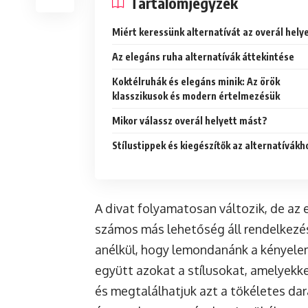
Tartalomjegyzék
Miért keressünk alternatívát az overál hely
Az elegáns ruha alternatívák áttekintése
Koktélruhák és elegáns minik: Az örök
klasszikusok és modern értelmezésük
Mikor válassz overál helyett mást?
Stílustippek és kiegészítők az alternatívákh
A divat folyamatosan változik, de az 
számos más lehetőség áll rendelkezé
anélkül, hogy lemondanánk a kényelem
együtt azokat a stílusokat, amelyekke
és megtalálhatjuk azt a tökéletes dar