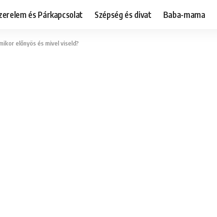
zerelem és Párkapcsolat
Szépség és divat
Baba-mama
mikor előnyös és mivel viseld?