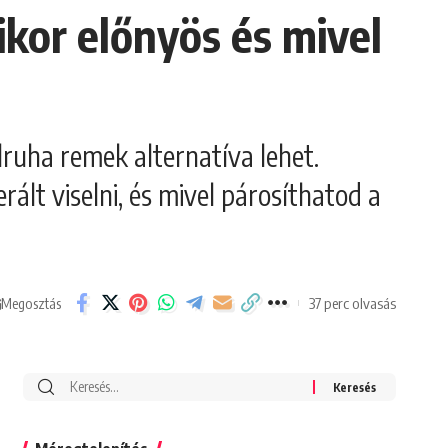
ikor előnyös és mivel
lruha remek alternatíva lehet.
ált viselni, és mivel párosíthatod a
37 perc olvasás
Megosztás
Search
for: