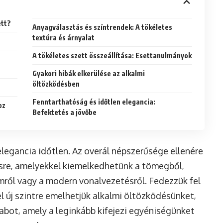
ett?
Anyagválasztás és színtrendek: A tökéletes
textúra és árnyalat
A tökéletes szett összeállítása: Esettanulmányok
Gyakori hibák elkerülése az alkalmi
öltözködésben
Fenntarthatóság és időtlen elegancia:
oz
Befektetés a jövőbe
elegancia időtlen. Az overál népszerűsége ellenére
sre, amelyekkel kiemelkedhetünk a tömegből,
ről vagy a modern vonalvezetésről. Fedezzük fel
l új szintre emelhetjük alkalmi öltözködésünket,
abot, amely a leginkább kifejezi egyéniségünket