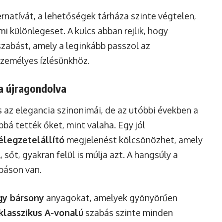
ernatívát, a lehetőségek tárháza szinte végtelen,
i különlegeset. A kulcs abban rejlik, hogy
 szabást, amely a leginkább passzol az
személyes ízlésünkhöz.
ia újragondolva
 az elegancia szinonimái, de az utóbbi években a
bá tették őket, mint valaha. Egy jól
élegzetelállító
megjelenést kölcsönözhet, amely
, sőt, gyakran felül is múlja azt. A hangsúly a
báson van.
gy bársony
anyagokat, amelyek gyönyörűen
klasszikus A-vonalú
szabás szinte minden