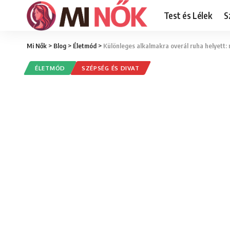
Test és Lélek
S
Mi Nők
>
Blog
>
Életmód
>
Különleges alkalmakra overál ruha helyett: 
ÉLETMÓD
SZÉPSÉG ÉS DIVAT