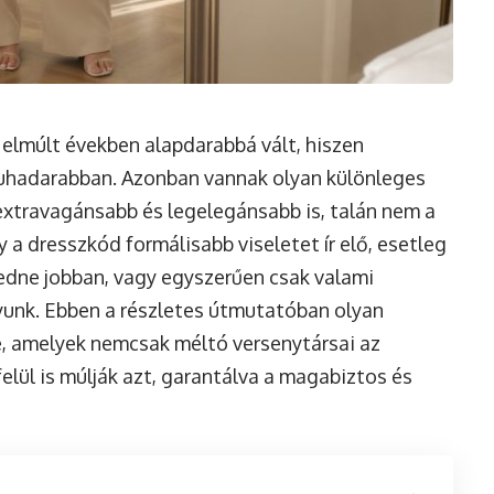
 elmúlt években alapdarabbá vált, hiszen
ruhadarabban. Azonban vannak olyan különleges
gextravagánsabb és legelegánsabb is, talán nem a
 a dresszkód formálisabb viseletet ír elő, esetleg
edne jobban, vagy egyszerűen csak valami
yunk. Ebben a részletes útmutatóban olyan
e, amelyek nemcsak méltó versenytársai az
elül is múlják azt, garantálva a magabiztos és