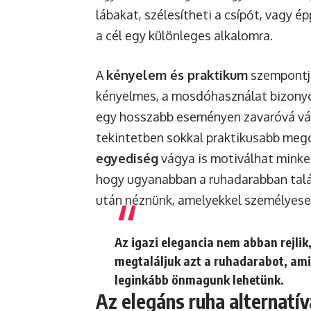
lábakat, szélesítheti a csípőt, vagy é
a cél egy különleges alkalomra.
A
kényelem és praktikum
szempontja
kényelmes, a mosdóhasználat bizonyo
egy hosszabb eseményen zavaróvá vál
tekintetben sokkal praktikusabb mego
egyediség
vágya is motiválhat minket
hogy ugyanabban a ruhadarabban talá
után néznünk, amelyekkel személyeseb
Az igazi elegancia nem abban rejli
megtaláljuk azt a ruhadarabot, ami 
leginkább önmagunk lehetünk.
Az elegáns ruha alternatí