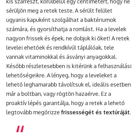
kis szárrészt, körülbelül egy centimétert, hogy ne
sérüljön meg a retek teste. A sérült felület
ugyanis kapuként szolgálhat a baktériumok
számára, és gyorsíthatja a romlást. Ha a levelek
nagyon frissek és épek, ne dobjuk ki őket! A retek
levelei ehetőek és rendkívül táplálóak, tele
vannak vitaminokkal és ásványi anyagokkal.
Később részletesebben is kitérünk a felhasználási
lehetőségeikre. A lényeg, hogy a leveleket a
lehető leghamarabb távolítsuk el, ideális esetben
már a boltban, vagy rögtön hazaérve. Ez a
proaktív lépés garantálja, hogy a retek a lehető
legtovább megőrizze
frissességét és textúráját
.