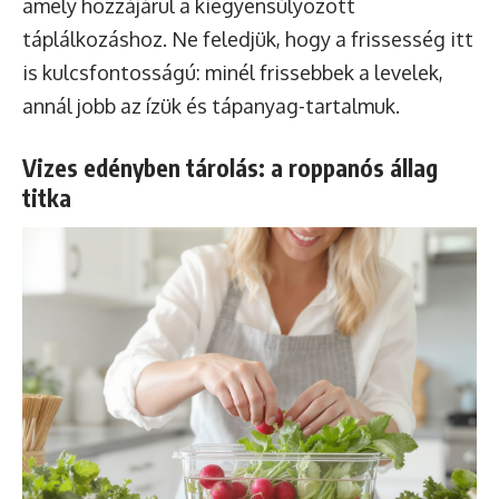
amely hozzájárul a kiegyensúlyozott
táplálkozáshoz. Ne feledjük, hogy a frissesség itt
is kulcsfontosságú: minél frissebbek a levelek,
annál jobb az ízük és tápanyag-tartalmuk.
Vizes edényben tárolás: a roppanós állag
titka