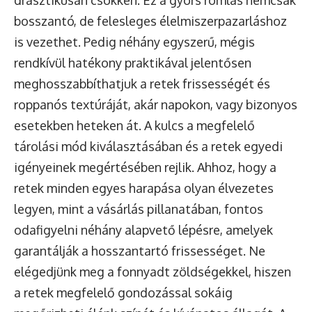
drasztikusan csökken. Ez a gyors romlás nemcsak
bosszantó, de felesleges élelmiszerpazarláshoz
is vezethet. Pedig néhány egyszerű, mégis
rendkívül hatékony praktikával jelentősen
meghosszabbíthatjuk a retek frissességét és
roppanós textúráját, akár napokon, vagy bizonyos
esetekben heteken át. A kulcs a megfelelő
tárolási mód kiválasztásában és a retek egyedi
igényeinek megértésében rejlik. Ahhoz, hogy a
retek minden egyes harapása olyan élvezetes
legyen, mint a vásárlás pillanatában, fontos
odafigyelni néhány alapvető lépésre, amelyek
garantálják a hosszantartó frissességet. Ne
elégedjünk meg a fonnyadt zöldségekkel, hiszen
a retek megfelelő gondozással sokáig