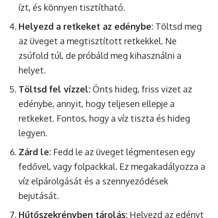
ízt, és könnyen tisztítható.
Helyezd a retkeket az edénybe:
Töltsd meg
az üveget a megtisztított retkekkel. Ne
zsúfold túl, de próbáld meg kihasználni a
helyet.
Töltsd fel vízzel:
Önts hideg, friss vizet az
edénybe, annyit, hogy teljesen ellepje a
retkeket. Fontos, hogy a víz tiszta és hideg
legyen.
Zárd le:
Fedd le az üveget légmentesen egy
fedővel, vagy folpackkal. Ez megakadályozza a
víz elpárolgását és a szennyeződések
bejutását.
Hűtőszekrényben tárolás:
Helyezd az edényt