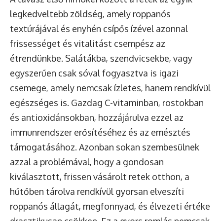
legkedveltebb zöldség, amely roppanós
textúrájával és enyhén csípős ízével azonnal
frissességet és vitalitást csempész az
étrendünkbe. Salátákba, szendvicsekbe, vagy
egyszerűen csak sóval fogyasztva is igazi
csemege, amely nemcsak ízletes, hanem rendkívül
egészséges is. Gazdag C-vitaminban, rostokban
és antioxidánsokban, hozzájárulva ezzel az
immunrendszer erősítéséhez és az emésztés
támogatásához. Azonban sokan szembesülnek
azzal a problémával, hogy a gondosan
kiválasztott, frissen vásárolt retek otthon, a
hűtőben tárolva rendkívül gyorsan elveszíti
roppanós állagát, megfonnyad, és élvezeti értéke