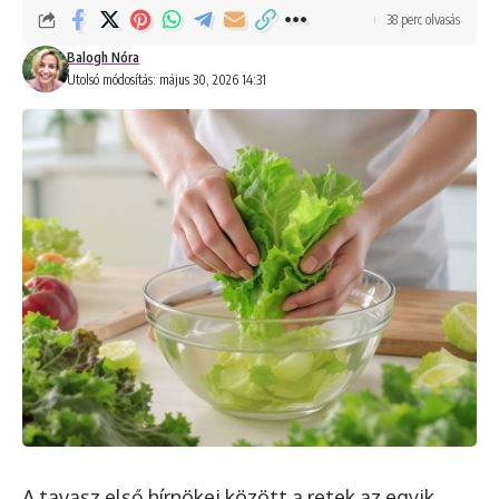
38 perc olvasás
Balogh Nóra
Utolsó módosítás: május 30, 2026 14:31
A tavasz első hírnökei között a retek az egyik