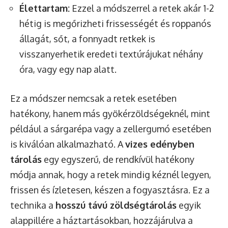
Élettartam:
Ezzel a módszerrel a retek akár 1-2
hétig is megőrizheti frissességét és roppanós
állagát, sőt, a fonnyadt retkek is
visszanyerhetik eredeti textúrájukat néhány
óra, vagy egy nap alatt.
Ez a módszer nemcsak a retek esetében
hatékony, hanem más gyökérzöldségeknél, mint
például a sárgarépa vagy a zellergumó esetében
is kiválóan alkalmazható. A
vizes edényben
tárolás
egy egyszerű, de rendkívül hatékony
módja annak, hogy a retek mindig kéznél legyen,
frissen és ízletesen, készen a fogyasztásra. Ez a
technika a
hosszú távú zöldségtárolás
egyik
alappillére a háztartásokban, hozzájárulva a