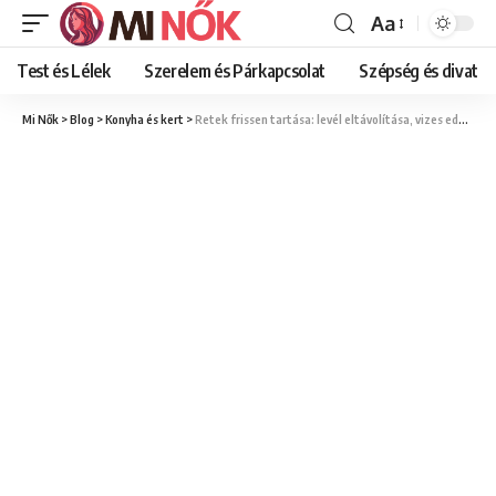
Aa
Font
Resizer
Test és Lélek
Szerelem és Párkapcsolat
Szépség és divat
Mi Nők
>
Blog
>
Konyha és kert
>
Retek frissen tartása: levél eltávolítása, vizes edény és roppanós állag megőrzése