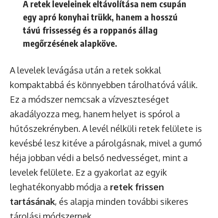
A retek leveleinek eltávolítása nem csupán
egy apró konyhai trükk, hanem a hosszú
távú frissesség és a roppanós állag
megőrzésének alapköve.
A levelek levágása után a retek sokkal
kompaktabbá és könnyebben tárolhatóvá válik.
Ez a módszer nemcsak a vízveszteséget
akadályozza meg, hanem helyet is spórol a
hűtőszekrényben. A levél nélküli retek felülete is
kevésbé lesz kitéve a párolgásnak, mivel a gumó
héja jobban védi a belső nedvességet, mint a
levelek felülete. Ez a gyakorlat az egyik
leghatékonyabb módja a
retek frissen
tartásának
, és alapja minden további sikeres
tárolási módszernek.