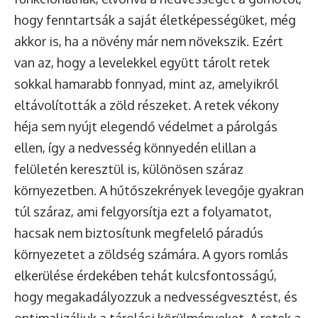
hogy fenntartsák a saját életképességüket, még
akkor is, ha a növény már nem növekszik. Ezért
van az, hogy a levelekkel együtt tárolt retek
sokkal hamarabb fonnyad, mint az, amelyikről
eltávolították a zöld részeket. A retek vékony
héja sem nyújt elegendő védelmet a párolgás
ellen, így a nedvesség könnyedén elillan a
felületén keresztül is, különösen száraz
környezetben. A hűtőszekrények levegője gyakran
túl száraz, ami felgyorsítja ezt a folyamatot,
hacsak nem biztosítunk megfelelő páradús
környezetet a zöldség számára. A gyors romlás
elkerülése érdekében tehát kulcsfontosságú,
hogy megakadályozzuk a nedvességvesztést, és
optimalizáljuk a tárolási körülményeket. A retek a