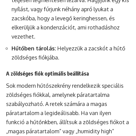
teljesen légmentesen lezárva. Hagyjunk egy kis
nyílást, vagy fúrjunk néhány apró lyukat a
zacskóba, hogy a levegő keringhessen, és
elkerüljük a kondenzációt, ami rothadáshoz
vezethet.
Hűtőben tárolás:
Helyezzük a zacskót a hűtő
zöldséges fiókjába.
A zöldséges fiók optimális beállítása
Sok modern hűtőszekrény rendelkezik speciális
zöldséges fiókkal, amelynek páratartalma
szabályozható. A retek számára a magas
páratartalom a legideálisabb. Ha van ilyen
funkció a hűtőnkben, állítsuk a zöldséges fiókot a
„magas páratartalom” vagy „humidity high”