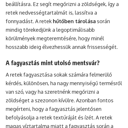
beállításra. Ez segít megőrizni a zöldségek, így a
retek nedvességtartalmát is, lassítva a
fonnyadást. A retek
hűtőben tárolása
során
mindig törekedjünk a legoptimálisabb
körülmények megteremtésére, hogy minél
hosszabb ideig élvezhessük annak frissességét.
A fagyasztás mint utolsó mentsvár?
A retek fagyasztása sokak számára felmerülő
kérdés, különösen, ha nagy mennyiségű termésről
van szó, vagy ha szeretnénk megőrizni a
zöldséget a szezonon kívülre. Azonban fontos
megérteni, hogy a fagyasztás jelentősen
befolyásolja a retek textúráját és ízét. A retek
magas víztartalma miatt a fagyasztás során a