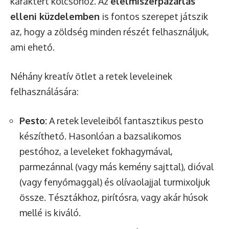
karaktert kölcsönöz. Az
élelmiszerpazarlás
elleni küzdelemben
is fontos szerepet játszik
az, hogy a zöldség minden részét felhasználjuk,
ami ehető.
Néhány kreatív ötlet a retek leveleinek
felhasználására:
Pesto:
A retek leveleiből fantasztikus pesto
készíthető. Hasonlóan a bazsalikomos
pestóhoz, a leveleket fokhagymával,
parmezánnal (vagy más kemény sajttal), dióval
(vagy fenyőmaggal) és olívaolajjal turmixoljuk
össze. Tésztákhoz, pirítósra, vagy akár húsok
mellé is kiváló.