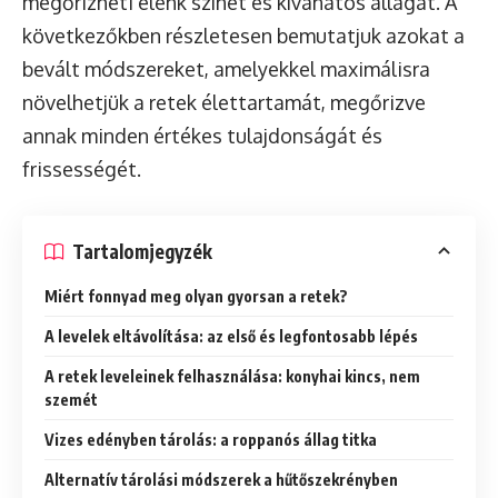
megőrizheti élénk színét és kívánatos állagát. A
következőkben részletesen bemutatjuk azokat a
bevált módszereket, amelyekkel maximálisra
növelhetjük a retek élettartamát, megőrizve
annak minden értékes tulajdonságát és
frissességét.
Tartalomjegyzék
Miért fonnyad meg olyan gyorsan a retek?
A levelek eltávolítása: az első és legfontosabb lépés
A retek leveleinek felhasználása: konyhai kincs, nem
szemét
Vizes edényben tárolás: a roppanós állag titka
Alternatív tárolási módszerek a hűtőszekrényben