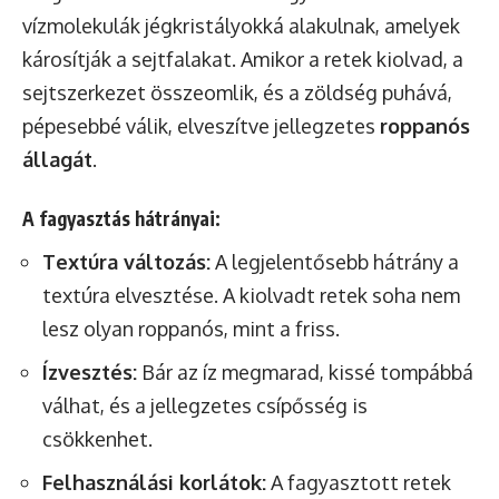
vízmolekulák jégkristályokká alakulnak, amelyek
károsítják a sejtfalakat. Amikor a retek kiolvad, a
sejtszerkezet összeomlik, és a zöldség puhává,
pépesebbé válik, elveszítve jellegzetes
roppanós
állagát
.
A fagyasztás hátrányai:
Textúra változás:
A legjelentősebb hátrány a
textúra elvesztése. A kiolvadt retek soha nem
lesz olyan roppanós, mint a friss.
Ízvesztés:
Bár az íz megmarad, kissé tompábbá
válhat, és a jellegzetes csípősség is
csökkenhet.
Felhasználási korlátok:
A fagyasztott retek