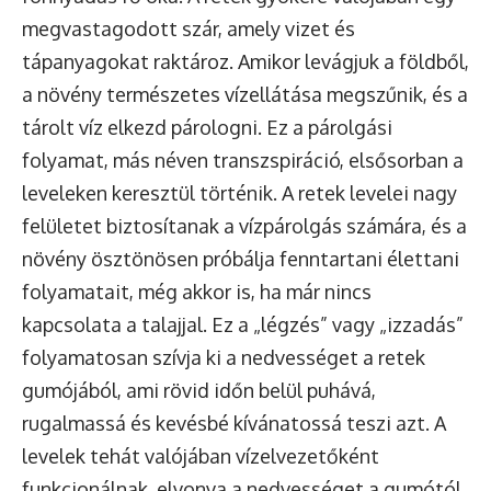
megvastagodott szár, amely vizet és
tápanyagokat raktároz. Amikor levágjuk a földből,
a növény természetes vízellátása megszűnik, és a
tárolt víz elkezd párologni. Ez a párolgási
folyamat, más néven transzspiráció, elsősorban a
leveleken keresztül történik. A retek levelei nagy
felületet biztosítanak a vízpárolgás számára, és a
növény ösztönösen próbálja fenntartani élettani
folyamatait, még akkor is, ha már nincs
kapcsolata a talajjal. Ez a „légzés” vagy „izzadás”
folyamatosan szívja ki a nedvességet a retek
gumójából, ami rövid időn belül puhává,
rugalmassá és kevésbé kívánatossá teszi azt. A
levelek tehát valójában vízelvezetőként
funkcionálnak, elvonva a nedvességet a gumótól,