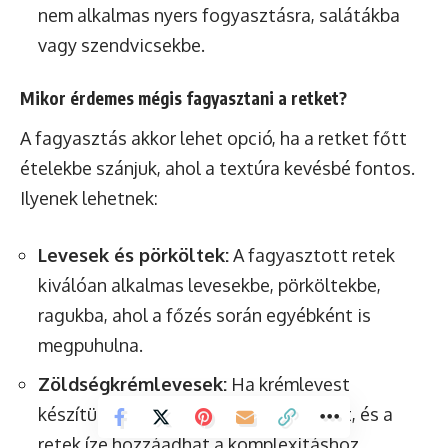
nem alkalmas nyers fogyasztásra, salátákba
vagy szendvicsekbe.
Mikor érdemes mégis fagyasztani a retket?
A fagyasztás akkor lehet opció, ha a retket főtt
ételekbe szánjuk, ahol a textúra kevésbé fontos.
Ilyenek lehetnek:
Levesek és pörköltek:
A fagyasztott retek
kiválóan alkalmas levesekbe, pörköltekbe,
ragukba, ahol a főzés során egyébként is
megpuhulna.
Zöldségkrémlevesek:
Ha krémlevest
készítünk belőle, a textúra nem számít, és a
retek íze hozzáadhat a komplexitáshoz.