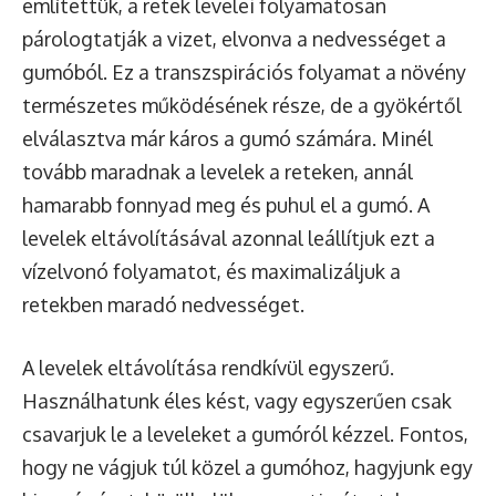
említettük, a retek levelei folyamatosan
párologtatják a vizet, elvonva a nedvességet a
gumóból. Ez a transzspirációs folyamat a növény
természetes működésének része, de a gyökértől
elválasztva már káros a gumó számára. Minél
tovább maradnak a levelek a reteken, annál
hamarabb fonnyad meg és puhul el a gumó. A
levelek eltávolításával azonnal leállítjuk ezt a
vízelvonó folyamatot, és maximalizáljuk a
retekben maradó nedvességet.
A levelek eltávolítása rendkívül egyszerű.
Használhatunk éles kést, vagy egyszerűen csak
csavarjuk le a leveleket a gumóról kézzel. Fontos,
hogy ne vágjuk túl közel a gumóhoz, hagyjunk egy