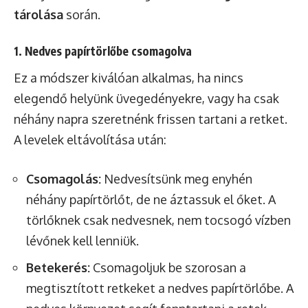
tárolása
során.
1. Nedves papírtörlőbe csomagolva
Ez a módszer kiválóan alkalmas, ha nincs
elegendő helyünk üvegedényekre, vagy ha csak
néhány napra szeretnénk frissen tartani a retket.
A levelek eltávolítása után:
Csomagolás:
Nedvesítsünk meg enyhén
néhány papírtörlőt, de ne áztassuk el őket. A
törlőknek csak nedvesnek, nem tocsogó vízben
lévőnek kell lenniük.
Betekerés:
Csomagoljuk be szorosan a
megtisztított retkeket a nedves papírtörlőbe. A