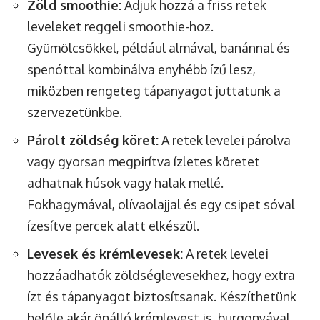
Zöld smoothie:
Adjuk hozzá a friss retek
leveleket reggeli smoothie-hoz.
Gyümölcsökkel, például almával, banánnal és
spenóttal kombinálva enyhébb ízű lesz,
miközben rengeteg tápanyagot juttatunk a
szervezetünkbe.
Párolt zöldség köret:
A retek levelei párolva
vagy gyorsan megpirítva ízletes köretet
adhatnak húsok vagy halak mellé.
Fokhagymával, olívaolajjal és egy csipet sóval
ízesítve percek alatt elkészül.
Levesek és krémlevesek:
A retek levelei
hozzáadhatók zöldséglevesekhez, hogy extra
ízt és tápanyagot biztosítsanak. Készíthetünk
belőle akár önálló krémlevest is, burgonyával