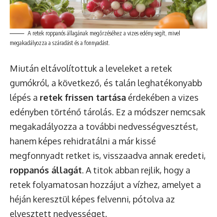
A retek roppanós állagának megőrzéséhez a vizes edény segít, mivel
megakadályozza a száradást és a fonnyadást.
Miután eltávolítottuk a leveleket a retek
gumókról, a következő, és talán leghatékonyabb
lépés a
retek frissen tartása
érdekében a vizes
edényben történő tárolás. Ez a módszer nemcsak
megakadályozza a további nedvességvesztést,
hanem képes rehidratálni a már kissé
megfonnyadt retket is, visszaadva annak eredeti,
roppanós állagát
. A titok abban rejlik, hogy a
retek folyamatosan hozzájut a vízhez, amelyet a
héján keresztül képes felvenni, pótolva az
elvesztett nedvességet.