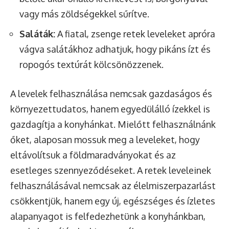
vagy más zöldségekkel sűrítve.
Saláták:
A fiatal, zsenge retek leveleket apróra
vágva salátákhoz adhatjuk, hogy pikáns ízt és
ropogós textúrát kölcsönözzenek.
A levelek felhasználása nemcsak gazdaságos és
környezettudatos, hanem egyedülálló ízekkel is
gazdagítja a konyhánkat. Mielőtt felhasználnánk
őket, alaposan mossuk meg a leveleket, hogy
eltávolítsuk a földmaradványokat és az
esetleges szennyeződéseket. A retek leveleinek
felhasználásával nemcsak az élelmiszerpazarlást
csökkentjük, hanem egy új, egészséges és ízletes
alapanyagot is felfedezhetünk a konyhánkban,