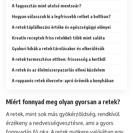
A fagyasztás mint utolsó mentsvár?
Hogyan válasszuk ki a legfrissebb retket a boltban?
A retek táplálkozási értéke és egészségügyi előnyei
Kreatív receptek friss retekkel: több mint saláta
Gyakori hibák a retek tárolásakor és elkerülésük
A retek termesztése otthon: frissesség a kertből
A retek és az élelmiszerpazarlás elleni küzdelem
A roppanós retek élvezete: apró örömök a konyhában
Miért fonnyad meg olyan gyorsan a retek?
A retek, mint sok más gyökérzöldség, rendkívül
érzékeny a nedvességvesztésre, ami a gyors
fonnyadás fő oka. A retek gyökere valójában egy