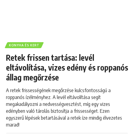
KONYHA ÉS KERT
Retek frissen tartása: levél
eltávolítása, vizes edény és roppanós
állag megőrzése
A retek frissességének megőrzése kulcsfontosságú a
roppanós ízélményhez. A levél eltávolítása segít
megakadályozni a nedvességvesztést, míg egy vizes
edényben való tárolás biztosítja a frissességet. Ezen
egyszerű lépések betartásával a retek íze mindig élvezetes
marad!