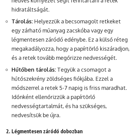
nedves környezet segít fenntartani a retek
hidratáltságát.
Tárolás:
Helyezzük a becsomagolt retkeket
egy zárható műanyag zacskóba vagy egy
légmentesen záródó edénybe. Ez a külső réteg
megakadályozza, hogy a papírtörlő kiszáradjon,
és a retek tovább megőrizze nedvességét.
Hűtőben tárolás:
Tegyük a csomagot a
hűtőszekrény zöldséges fiókjába. Ezzel a
módszerrel a retek 5-7 napig is friss maradhat.
Időnként ellenőrizzük a papírtörlő
nedvességtartalmát, és ha szükséges,
nedvesítsük be újra.
2. Légmentesen záródó dobozban