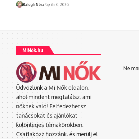
Balogh Nóra
április 6, 2026
MiNők.hu
Ne mara
Üdvözlünk a Mi Nők oldalon,
ahol mindent megtalálsz, ami
nőknek való! Felfedezhetsz
tanácsokat és ajánlókat
különleges témakörökben.
Csatlakozz hozzánk, és merülj el