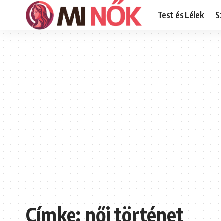
Test és Lélek
S
Címke:
női történet