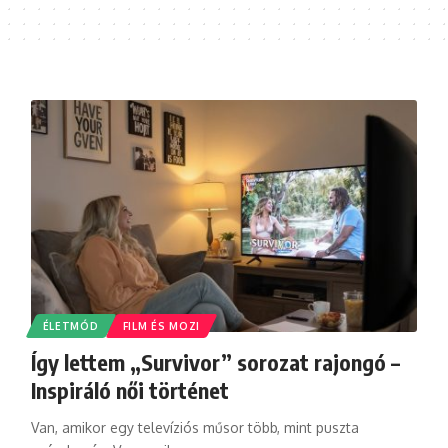
ÉLETMÓD
FILM ÉS MOZI
Így lettem „Survivor” sorozat rajongó –
Inspiráló női történet
Van, amikor egy televíziós műsor több, mint puszta