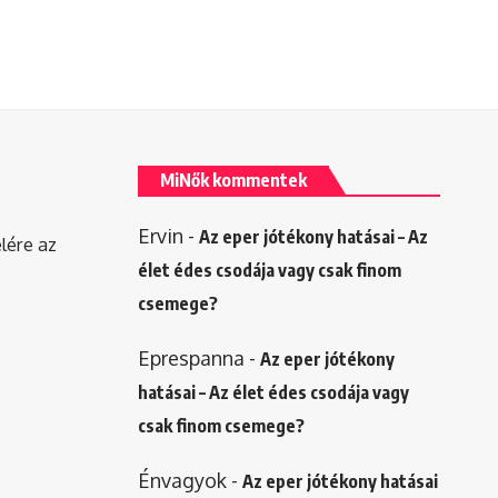
MiNők kommentek
Ervin
-
Az eper jótékony hatásai – Az
elére az
élet édes csodája vagy csak finom
csemege?
Eprespanna
-
Az eper jótékony
hatásai – Az élet édes csodája vagy
csak finom csemege?
Énvagyok
-
Az eper jótékony hatásai