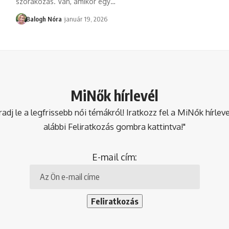
szórakozás. Van, amikor egy
…
Balogh Nóra
január 19, 2026
MiNők hírlevél
dj le a legfrissebb női témákról! Iratkozz fel a MiNők hírlev
alábbi Feliratkozás gombra kattintva!"
E-mail cím: