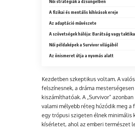
Női stratégiák a dzsungelben
A fizikai és mentális kihívások ereje
Az adaptáció művészete
A szövetségek hálója: Barátság vagy taktik
Női példaképek a Survivor világából
Az önismeret útja a nyomás alatt
Kezdetben szkeptikus voltam. A való
felszínesnek, a dráma mesterségesen g
kiszámíthatóak. A „Survivor” azonban 
valami mélyebb réteg húzódik meg a f
egy trópusi szigeten élnek minimális
kísérletet, ahol az emberi természet 