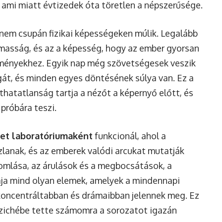
 ami miatt évtizedek óta töretlen a népszerűsége.
nem csupán fizikai képességeken múlik. Legalább
lmasság, és az a képesség, hogy az ember gyorsan
lményekhez. Egyik nap még szövetségesek veszik
gát, és minden egyes döntésének súlya van. Ez a
hatatlanság tartja a nézőt a képernyő előtt, és
 próbára teszi.
et laboratóriumaként
funkcionál, ahol a
zlanak, és az emberek valódi arcukat mutatják
omlása, az árulások és a megbocsátások, a
ája mind olyan elemek, amelyek a mindennapi
l koncentráltabban és drámaibban jelennek meg. Ez
szichébe tette számomra a sorozatot igazán