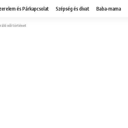
zerelem és Párkapcsolat
Szépség és divat
Baba-mama
ráló női történet