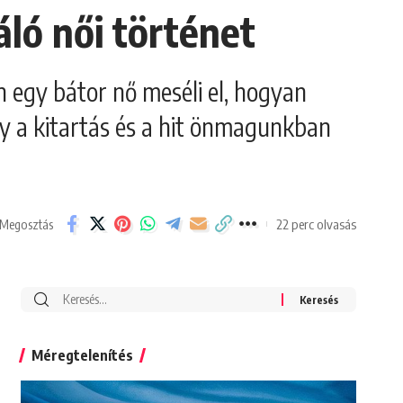
áló női történet
n egy bátor nő meséli el, hogyan
ogy a kitartás és a hit önmagunkban
22 perc olvasás
Megosztás
Search
for:
Méregtelenítés