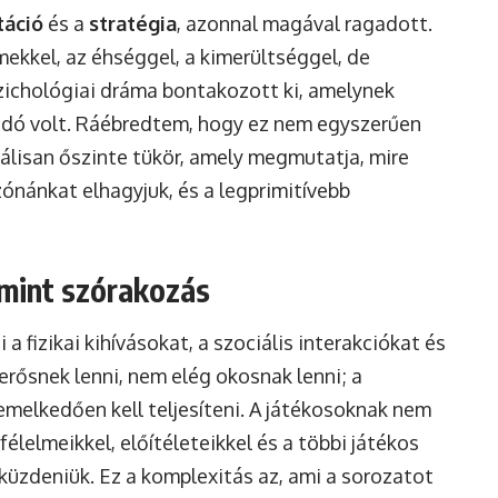
táció
és a
stratégia
, azonnal magával ragadott.
ekkel, az éhséggel, a kimerültséggel, de
zichológiai dráma bontakozott ki, amelynek
dó volt. Ráébredtem, hogy ez nem egyszerűen
tálisan őszinte tükör, amely megmutatja, mire
nánkat elhagyjuk, és a legprimitívebb
 mint szórakozás
a fizikai kihívásokat, a szociális interakciókat és
rősnek lenni, nem elég okosnak lenni; a
melkedően kell teljesíteni. A játékosoknak nem
élelmeikkel, előítéleteikkel és a többi játékos
 küzdeniük. Ez a komplexitás az, ami a sorozatot