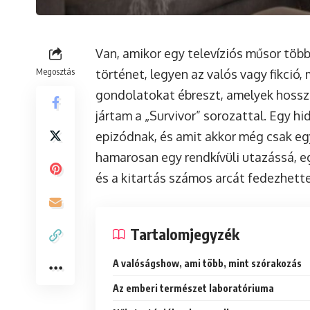
Van, amikor egy televíziós műsor több
Megosztás
történet, legyen az valós vagy fikció,
gondolatokat ébreszt, amelyek hosszú
jártam a „Survivor” sorozattal. Egy hid
epizódnak, és amit akkor még csak e
hamarosan egy rendkívüli utazássá, eg
és a kitartás számos arcát fedezhette
Tartalomjegyzék
A valóságshow, ami több, mint szórakozás
Az emberi természet laboratóriuma