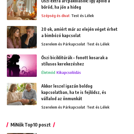
Őszi extra arcpakolások: Így ápold a
bőröd, ha jön a hideg
Szépség és divat
Test és Lélek
20 ok, amiért már az elején véget érhet
a bimbózó kapcsolat
Szerelem és Párkapcsolat
Test és Lélek
Őszi biciklitúrák – fonott kosarak a
stílusos kerekezéshez
Életmód
Kikapcsolódás
Akkor leszel igazán boldog
kapcsolatban, ha te is fejlődsz, és
vállalod az önmunkát
Szerelem és Párkapcsolat
Test és Lélek
MiNők Top10 poszt