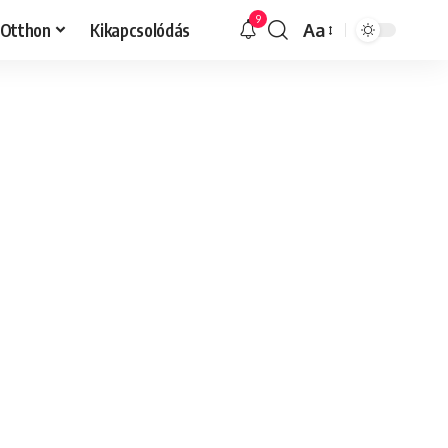
9
Otthon
Kikapcsolódás
Aa
Font
Resizer