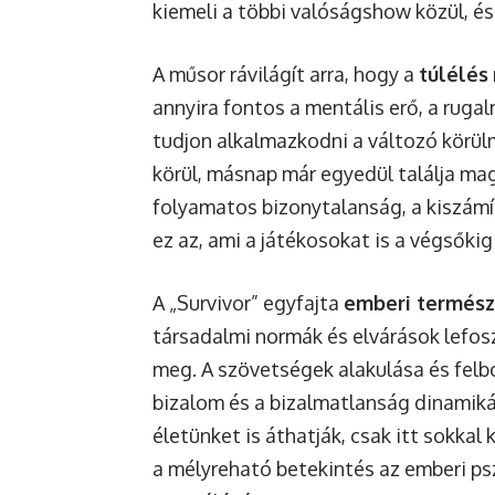
kiemeli a többi valóságshow közül, és
A műsor rávilágít arra, hogy a
túlélés
annyira fontos a mentális erő, a ruga
tudjon alkalmazkodni a változó körü
körül, másnap már egyedül találja ma
folyamatos bizonytalanság, a kiszámít
ez az, ami a játékosokat is a végsőkig
A „Survivor” egyfajta
emberi termész
társadalmi normák és elvárások lefos
meg. A szövetségek alakulása és felb
bizalom és a bizalmatlanság dinamik
életünket is áthatják, csak itt sokka
a mélyreható betekintés az emberi p