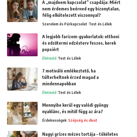
A „majdnem kapcsolat” csapdája: Miért
nem érdemes beérned egy bizonytalan,
félig elkötelezett viszonnyal?
Szerelem és Párkapcsolat
Test és Lélek
A legjobb farizom-gyakorlatok: otthoni
és edzőtermi edzésterv feszes, kerek
popsiért
Életmód
Test és Lélek
7 motiváló emlékeztető, ha
túlterheltnek érzed magad a
mindennapokban
Életmód
Test és Lélek
Mennyibe kerül egy valódi gyöngy
nyaklánc, és mitől függ az ára?
Érdekességek
Szépség és divat
Nagyi grízes mézes tortája – tökéletes