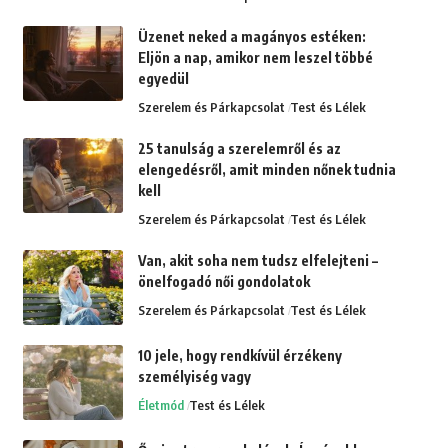
Üzenet neked a magányos estéken:
Eljön a nap, amikor nem leszel többé
egyedül
Szerelem és Párkapcsolat
Test és Lélek
25 tanulság a szerelemről és az
elengedésről, amit minden nőnek tudnia
kell
Szerelem és Párkapcsolat
Test és Lélek
Van, akit soha nem tudsz elfelejteni –
önelfogadó női gondolatok
Szerelem és Párkapcsolat
Test és Lélek
10 jele, hogy rendkívül érzékeny
személyiség vagy
Életmód
Test és Lélek