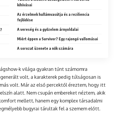
kihívásai
Az érzelmek hullámvasútja és a reziliencia
fejlődése
A vereség és a győzelem árnyoldalai
a?
Miért éppen a Survivor? Egy rajongó vallomásai
A sorozat üzenete a nők számára
ságshow-k világa gyakran tűnt számomra
enerált volt, a karakterek pedig túlságosan is
más volt. Már az első percektől éreztem, hogy itt
elszín alatt. Nem csupán embereket néztem, akik
 komfort mellett, hanem egy komplex társadalmi
legmélyebb bugyrai tárultak fel a szemem előtt.