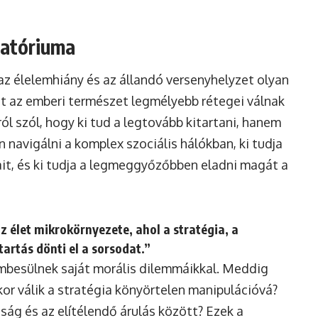
ratóriuma
 az élelemhiány és az állandó versenyhelyzet olyan
t az emberi természet legmélyebb rétegei válnak
ól szól, hogy ki tud a legtovább kitartani, hanem
n navigálni a komplex szociális hálókban, ki tudja
ait, és ki tudja a legmeggyőzőbben eladni magát a
z élet mikrokörnyezete, ahol a stratégia, a
itartás dönti el a sorsodat.”
mbesülnek saját morális dilemmáikkal. Meddig
or válik a stratégia könyörtelen manipulációvá?
ág és az elítélendő árulás között? Ezek a