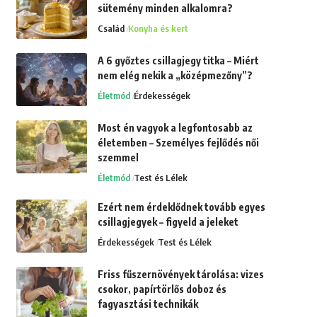
sütemény minden alkalomra?
Család
Konyha és kert
A 6 győztes csillagjegy titka – Miért
nem elég nekik a „középmezőny”?
Életmód
Érdekességek
Most én vagyok a legfontosabb az
életemben – Személyes fejlődés női
szemmel
Életmód
Test és Lélek
Ezért nem érdeklődnek tovább egyes
csillagjegyek – figyeld a jeleket
Érdekességek
Test és Lélek
Friss fűszernövények tárolása: vizes
csokor, papírtörlős doboz és
fagyasztási technikák