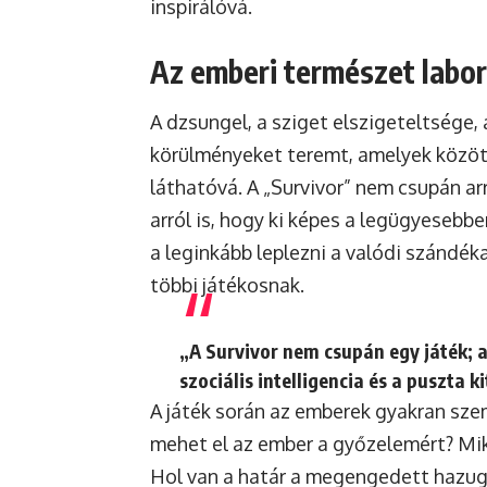
inspirálóvá.
Az emberi természet labo
A dzsungel, a sziget elszigeteltsége,
körülményeket teremt, amelyek közöt
láthatóvá. A „Survivor” nem csupán arr
arról is, hogy ki képes a legügyesebbe
a leginkább leplezni a valódi szándék
többi játékosnak.
„A Survivor nem csupán egy játék; a
szociális intelligencia és a puszta k
A játék során az emberek gyakran sze
mehet el az ember a győzelemért? Mik
Hol van a határ a megengedett hazugs