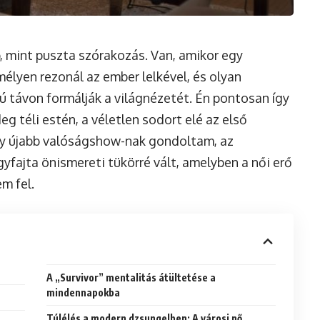
, mint puszta szórakozás. Van, amikor egy
 mélyen rezonál az ember lelkével, és olyan
 távon formálják a világnézetét. Én pontosan így
eg téli estén, a véletlen sodort elé az első
gy újabb valóságshow-nak gondoltam, az
yfajta önismereti tükörré vált, amelyben a női erő
m fel.
A „Survivor” mentalitás átültetése a
mindennapokba
Túlélés a modern dzsungelben: A városi nő