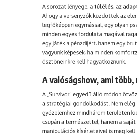
A sorozat lényege, a
túlélés
, az
adap
Ahogy a versenyzők küzdöttek az elem
legfőképpen egymással, egy olyan ps
minden egyes fordulata magával raga
egy játék a pénzdíjért, hanem egy bru
vagyunk képesek, ha minden komfortzó
ösztöneinkre kell hagyatkoznunk.
A valóságshow, ami több,
A „Survivor” egyedülálló módon ötvözi 
a stratégiai gondolkodást. Nem elég e
győzelemhez mindhárom területen kie
csupán a természettel, hanem a saját f
manipulációs kísérleteivel is meg kell