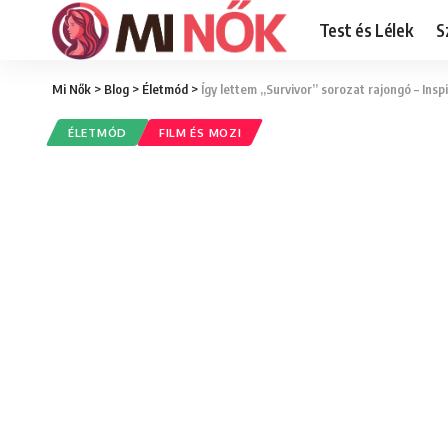
Test és Lélek
S
Mi Nők
>
Blog
>
Életmód
>
Így lettem „Survivor” sorozat rajongó – Inspi
ÉLETMÓD
FILM ÉS MOZI