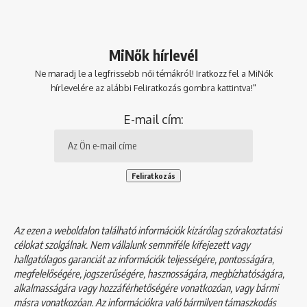
MiNők hírlevél
Ne maradj le a legfrissebb női témákról! Iratkozz fel a MiNők
hírlevelére az alábbi Feliratkozás gombra kattintva!"
E-mail cím:
Az ezen a weboldalon található információk kizárólag szórakoztatási
célokat szolgálnak. Nem vállalunk semmiféle kifejezett vagy
hallgatólagos garanciát az információk teljességére, pontosságára,
megfelelőségére, jogszerűségére, hasznosságára, megbízhatóságára,
alkalmasságára vagy hozzáférhetőségére vonatkozóan, vagy bármi
másra vonatkozóan. Az információkra való bármilyen támaszkodás