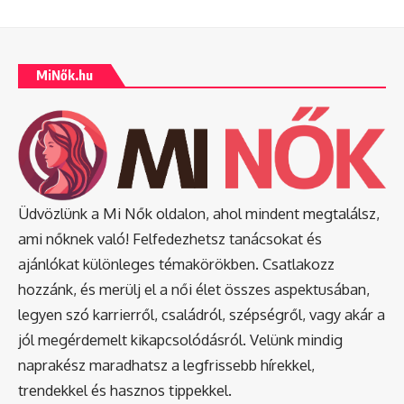
MiNők.hu
Üdvözlünk a Mi Nők oldalon, ahol mindent megtalálsz,
ami nőknek való! Felfedezhetsz tanácsokat és
ajánlókat különleges témakörökben. Csatlakozz
hozzánk, és merülj el a női élet összes aspektusában,
legyen szó karrierről, családról, szépségről, vagy akár a
jól megérdemelt kikapcsolódásról. Velünk mindig
naprakész maradhatsz a legfrissebb hírekkel,
trendekkel és hasznos tippekkel.