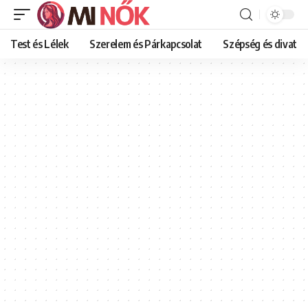
Test és Lélek
Szerelem és Párkapcsolat
Szépség és divat