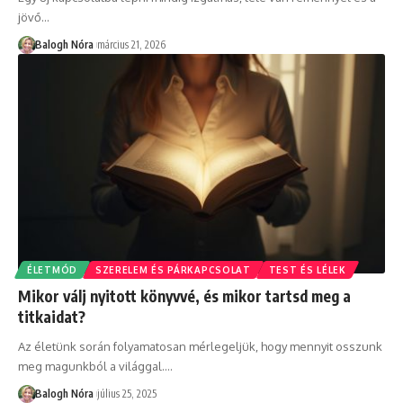
jövő
…
Balogh Nóra
március 21, 2026
ÉLETMÓD
SZERELEM ÉS PÁRKAPCSOLAT
TEST ÉS LÉLEK
Mikor válj nyitott könyvvé, és mikor tartsd meg a
titkaidat?
Az életünk során folyamatosan mérlegeljük, hogy mennyit osszunk
meg magunkból a világgal.
…
Balogh Nóra
július 25, 2025