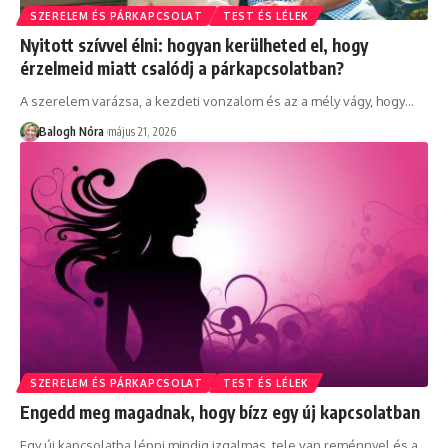
SZERELEM ÉS PÁRKAPCSOLAT
TEST ÉS LÉLEK
Nyitott szívvel élni: hogyan kerülheted el, hogy
érzelmeid miatt csalódj a párkapcsolatban?
A szerelem varázsa, a kezdeti vonzalom és az a mély vágy, hogy
…
Balogh Nóra
május 21, 2026
SZERELEM ÉS PÁRKAPCSOLAT
TEST ÉS LÉLEK
Engedd meg magadnak, hogy bízz egy új kapcsolatban
Egy új kapcsolatba lépni mindig izgalmas, tele van reménnyel és a