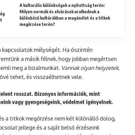
A kulturális különbségek a nyitottság terén:
Milyen normák és elvárások uralkodnak a
ség
különböző kultúrákban a magánélet és a titkok
tt
megőrzése terén?
 a kapcsolatok mélységét. Ha őszintén
remtünk a másik félnek, hogy jobban megértsen
emli meg a bizalmunkat.
Vannak olyan helyzetek
,
vé tehet, és visszaélhetnek vele.
jelent rosszat. Bizonyos információk, mint
lmeink vagy gyengeségeink,
védelmet igényelnek
.
és a titkok megőrzése nem két különálló dolog,
csolat jellege és a saját belső érzéseink