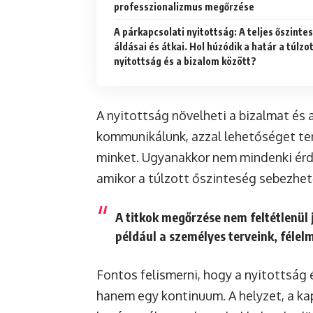
professzionalizmus megőrzése
A párkapcsolati nyitottság: A teljes őszinte
áldásai és átkai. Hol húzódik a határ a túlzo
nyitottság és a bizalom között?
A nyitottság növelheti a bizalmat és
kommunikálunk, azzal lehetőséget te
minket. Ugyanakkor nem mindenki érd
amikor a túlzott őszinteség sebezhető
A titkok megőrzése nem feltétlenül 
például a személyes terveink, féle
Fontos felismerni, hogy a nyitottság 
hanem egy kontinuum. A helyzet, a kap