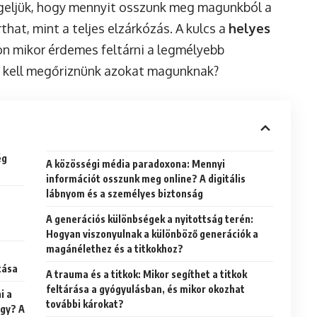
geljük, hogy mennyit osszunk meg magunkból a
that, mint a teljes elzárkózás. A kulcs a
helyes
on mikor érdemes feltárni a legmélyebb
r kell megőriznünk azokat magunknak?
ég
A közösségi média paradoxona: Mennyi
információt osszunk meg online? A digitális
lábnyom és a személyes biztonság
A generációs különbségek a nyitottság terén:
Hogyan viszonyulnak a különböző generációk a
magánélethez és a titkokhoz?
tása
A trauma és a titkok: Mikor segíthet a titkok
feltárása a gyógyulásban, és mikor okozhat
i a
további károkat?
ügy? A