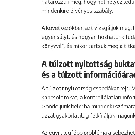
határozzák meg, hogy hol helyezkedün
mindenkire érvényes szabály.
A következőkben azt vizsgáljuk meg, 
egyensúlyt, és hogyan hozhatunk tuda
könyvvé”, és mikor tartsuk meg a titk
A túlzott nyitottság bukt
és a túlzott információára
A túlzott nyitottság csapdákat rejt. 
kapcsolatokat, a kontrollálatlan inf
Gondoljunk bele: ha mindenki számár
azzal gyakorlatilag felkínáljuk magun
Az egyik legfőbb probléma a sebezhet