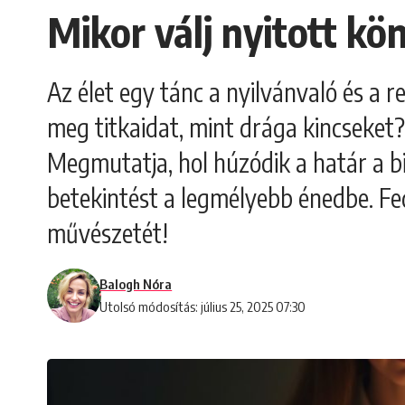
Mikor válj nyitott kö
Az élet egy tánc a nyilvánvaló és a r
meg titkaidat, mint drága kincseket?
Megmutatja, hol húzódik a határ a bi
betekintést a legmélyebb énedbe. Fe
művészetét!
Balogh Nóra
Utolsó módosítás: július 25, 2025 07:30