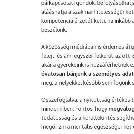
párkapcsolati gondok, befolyásolhatja
alááshatja a szakmai hitelességünket
kompetencia érzetét kelti, ha inkább a
beszélünk.
A közösségi médiában is érdemes átg
felejt, és ami egyszer felkerül, az ot
akár a gyerekeink is hozzáférhetnek 
óvatosan bánjunk a személyes adat
meg, amelyekkel később sem fogunk 
Összefoglalva, a nyitottság értékes 
mindenkiben. Fontos, hogy
megválog
tudatosság és a körültekintés segíthet
megőrizni a mentális egészségünket 