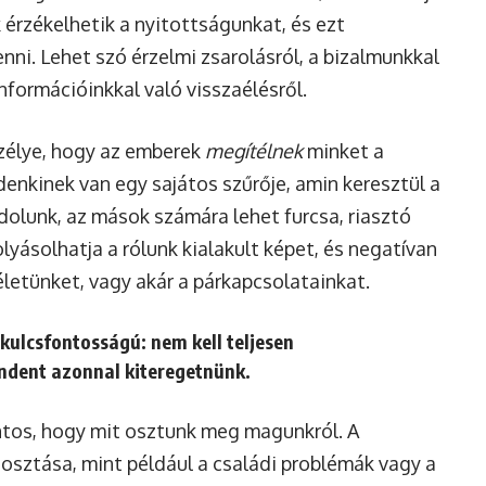
 érzékelhetik a nyitottságunkat, és ezt
nni. Lehet szó érzelmi zsarolásról, a bizalmunkkal
információinkkal való visszaélésről.
zélye, hogy az emberek
megítélnek
minket a
enkinek van egy sajátos szűrője, amin keresztül a
ndolunk, az mások számára lehet furcsa, riasztó
yásolhatja a rólunk kialakult képet, és negatívan
 életünket, vagy akár a párkapcsolatainkat.
kulcsfontosságú: nem kell teljesen
ndent azonnal kiteregetnünk.
ntos, hogy mit osztunk meg magunkról. A
sztása, mint például a családi problémák vagy a