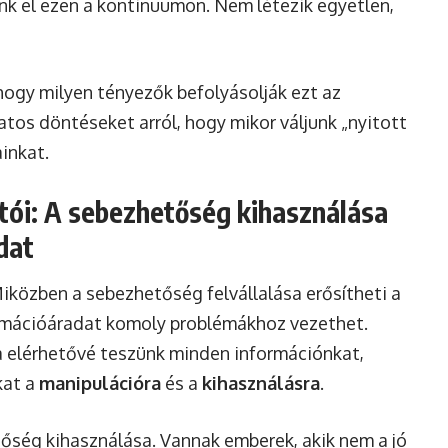
k el ezen a kontinuumon. Nem létezik egyetlen,
hogy milyen tényezők befolyásolják ezt az
tos döntéseket arról, hogy mikor váljunk „nyitott
ainkat.
atói: A sebezhetőség kihasználása
dat
Miközben a sebezhetőség felvállalása erősítheti a
ormációáradat komoly problémákhoz vezethet.
a elérhetővé teszünk minden információnkat,
kat a
manipulációra
és a
kihasználásra
.
őség kihasználása. Vannak emberek, akik nem a jó