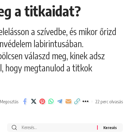
eg a titkaidat?
elelásson a szívedbe, és mikor őrizd
önvédelem labirintusában.
 bölcsen válaszd meg, kinek adsz
l, hogy megtanulod a titkok
22 perc olvasás
Megosztás
Search
for: