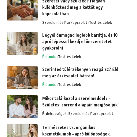
Szeretet vagy szükség? Hogyan
különböztesd meg a kettőt egy
kapcsolatban
Szerelem és Párkapcsolat
Test és Lélek
Legyél önmagad legjobb barátja, és 10
apró lépéssel kezdj el önszeretetet
gyakorolni
Életmód
Test és Lélek
Szerinted túlérzékenyen reagálsz? Éld
meg az érzéseidet bátran!
Életmód
Test és Lélek
Mikor találkozol a szerelmeddel? –
Születési sorrend alapján megjósoljuk!
Érdekességek
Szerelem és Párkapcsolat
Természetes vs. organikus
kozmetikumok – apró különbségek,