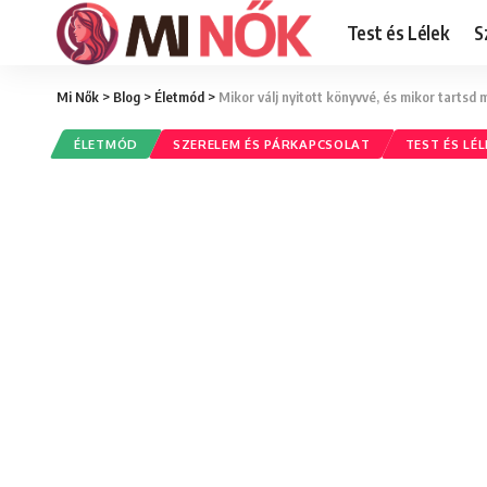
Test és Lélek
S
Mi Nők
>
Blog
>
Életmód
>
Mikor válj nyitott könyvvé, és mikor tartsd 
ÉLETMÓD
SZERELEM ÉS PÁRKAPCSOLAT
TEST ÉS LÉL