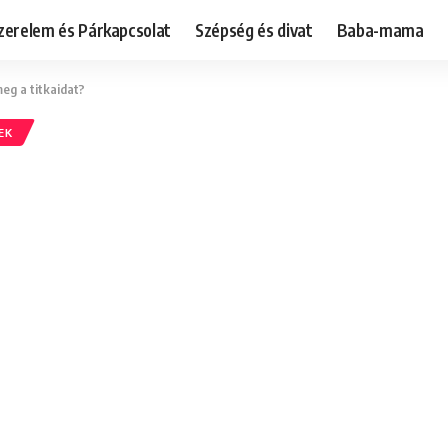
zerelem és Párkapcsolat
Szépség és divat
Baba-mama
meg a titkaidat?
EK