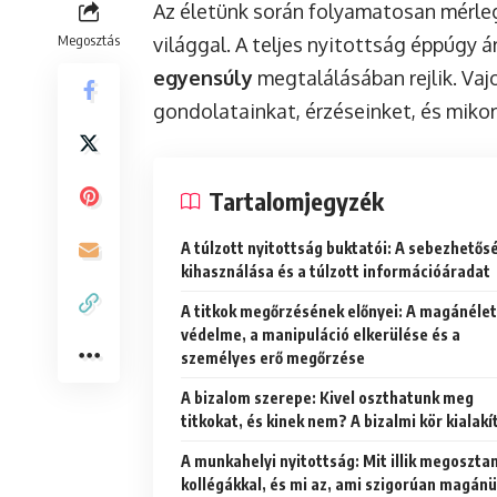
Az életünk során folyamatosan mérle
Megosztás
világgal. A teljes nyitottság éppúgy ár
egyensúly
megtalálásában rejlik. Vaj
gondolatainkat, érzéseinket, és miko
Tartalomjegyzék
A túlzott nyitottság buktatói: A sebezhetős
kihasználása és a túlzott információáradat
A titkok megőrzésének előnyei: A magánélet
védelme, a manipuláció elkerülése és a
személyes erő megőrzése
A bizalom szerepe: Kivel oszthatunk meg
titkokat, és kinek nem? A bizalmi kör kialakí
A munkahelyi nyitottság: Mit illik megosztan
kollégákkal, és mi az, ami szigorúan magán