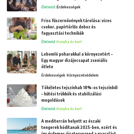
Életmód
Érdekességek
Friss fűszernövények tárolása: vizes
csokor, papírtörlős doboz és
fagyasztási technikák
Életmód
Konyha és kert
Lebomló poharakkal a környezetért –
Egy magyar dizájncsapat zseniális
ötlete
Érdekességek
Környezetvédelem
Tökéletes tejszínhab 18%-os tejszínből
– hűtési trükkök és stabilizálási
megoldások
Életmód
Konyha és kert
A mediterrán helyett az északi
tengerek hódítanak 2025-ben, ezért és
így érdemes újratervezned a nyaralást