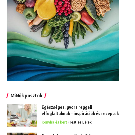
MiNők posztok
Egészséges, gyors reggeli
elfoglaltaknak – inspirációk és receptek
Konyha és kert
Test és Lélek