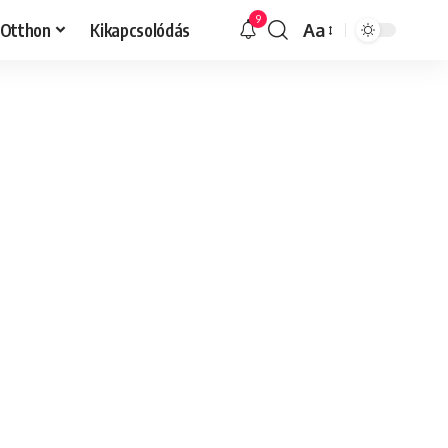
9
Otthon
Kikapcsolódás
Aa
Font
Resizer