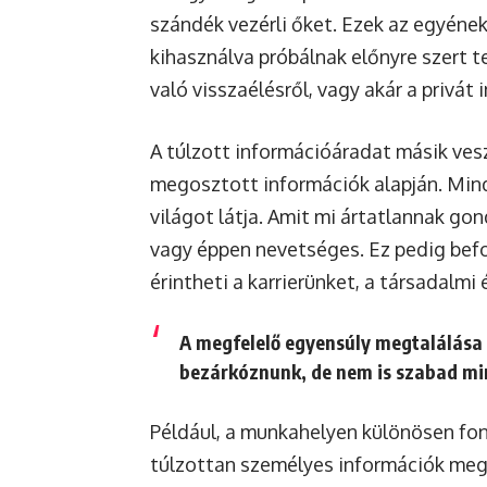
szándék vezérli őket. Ezek az egyének
kihasználva próbálnak előnyre szert te
való visszaélésről, vagy akár a privát 
A túlzott információáradat másik ves
megosztott információk alapján. Mind
világot látja. Amit mi ártatlannak go
vagy éppen nevetséges. Ez pedig befol
érintheti a karrierünket, a társadalmi
A megfelelő egyensúly megtalálása 
bezárkóznunk, de nem is szabad mi
Például, a munkahelyen különösen fo
túlzottan személyes információk mego