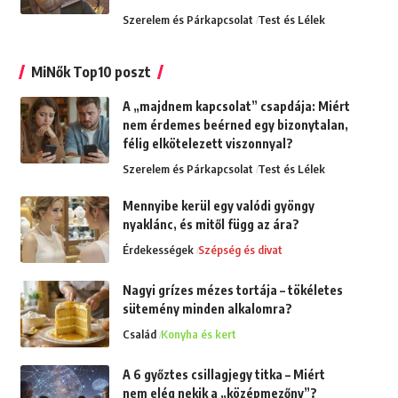
Szerelem és Párkapcsolat
Test és Lélek
MiNők Top10 poszt
A „majdnem kapcsolat” csapdája: Miért
nem érdemes beérned egy bizonytalan,
félig elkötelezett viszonnyal?
Szerelem és Párkapcsolat
Test és Lélek
Mennyibe kerül egy valódi gyöngy
nyaklánc, és mitől függ az ára?
Érdekességek
Szépség és divat
Nagyi grízes mézes tortája – tökéletes
sütemény minden alkalomra?
Család
Konyha és kert
A 6 győztes csillagjegy titka – Miért
nem elég nekik a „középmezőny”?