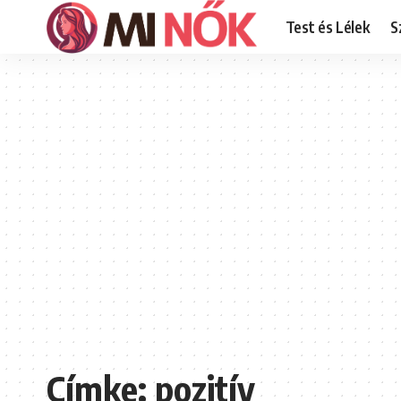
Test és Lélek
S
Címke:
pozitív