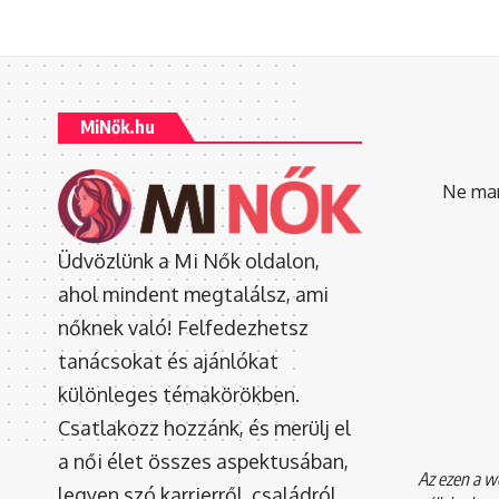
MiNők.hu
Ne mara
Üdvözlünk a Mi Nők oldalon,
ahol mindent megtalálsz, ami
nőknek való! Felfedezhetsz
tanácsokat és ajánlókat
különleges témakörökben.
Csatlakozz hozzánk, és merülj el
a női élet összes aspektusában,
Az ezen a we
legyen szó karrierről, családról,