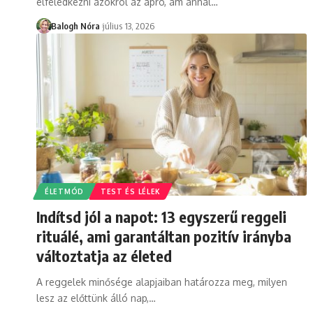
elfeledkezni azokról az apró, ám annál
…
Balogh Nóra
július 13, 2026
ÉLETMÓD
TEST ÉS LÉLEK
Indítsd jól a napot: 13 egyszerű reggeli
rituálé, ami garantáltan pozitív irányba
változtatja az életed
A reggelek minősége alapjaiban határozza meg, milyen
lesz az előttünk álló nap,
…