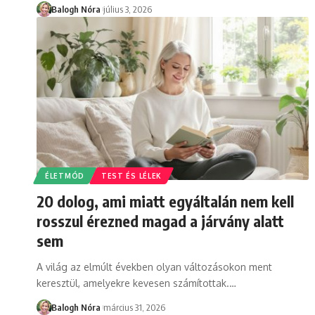
Balogh Nóra
július 3, 2026
ÉLETMÓD
TEST ÉS LÉLEK
20 dolog, ami miatt egyáltalán nem kell
rosszul érezned magad a járvány alatt
sem
A világ az elmúlt években olyan változásokon ment
keresztül, amelyekre kevesen számítottak.
…
Balogh Nóra
március 31, 2026