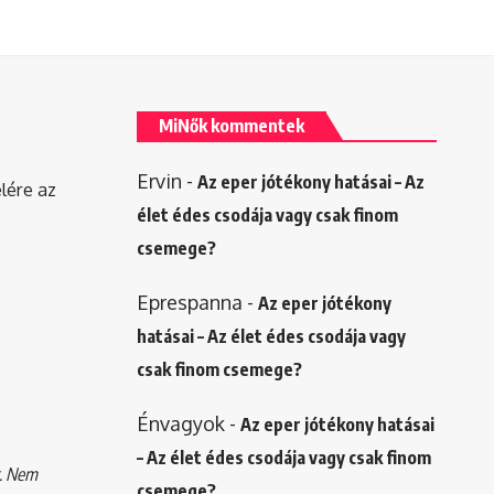
MiNők kommentek
Ervin
-
Az eper jótékony hatásai – Az
elére az
élet édes csodája vagy csak finom
csemege?
Eprespanna
-
Az eper jótékony
hatásai – Az élet édes csodája vagy
csak finom csemege?
Énvagyok
-
Az eper jótékony hatásai
– Az élet édes csodája vagy csak finom
k. Nem
csemege?