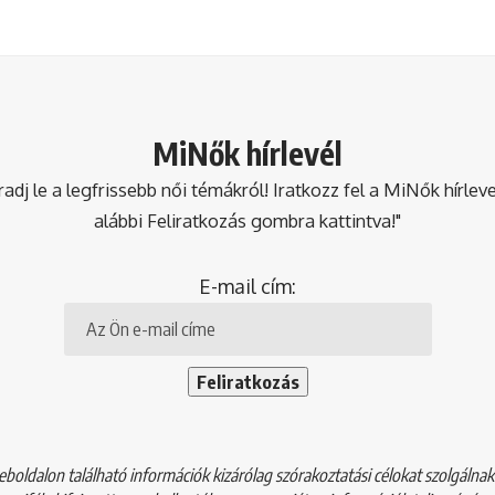
MiNők hírlevél
dj le a legfrissebb női témákról! Iratkozz fel a MiNők hírlev
alábbi Feliratkozás gombra kattintva!"
E-mail cím:
boldalon található információk kizárólag szórakoztatási célokat szolgálna