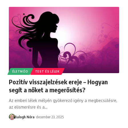
ÉLETMÓD
TEST ÉS LÉLEK
Pozitív visszajelzések ereje – Hogyan
segít a nőket a megerősítés?
Az emberi lélek mélyén gyökerező igény a megbecsülésre,
az elismerésre és a
…
Balogh Nóra
december 23, 2025