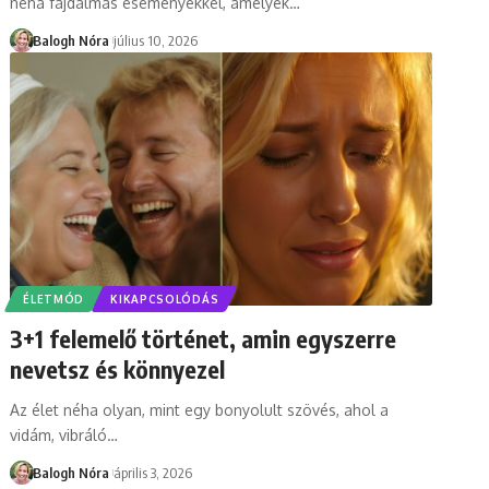
néha fájdalmas eseményekkel, amelyek
…
Balogh Nóra
július 10, 2026
ÉLETMÓD
KIKAPCSOLÓDÁS
3+1 felemelő történet, amin egyszerre
nevetsz és könnyezel
Az élet néha olyan, mint egy bonyolult szövés, ahol a
vidám, vibráló
…
Balogh Nóra
április 3, 2026