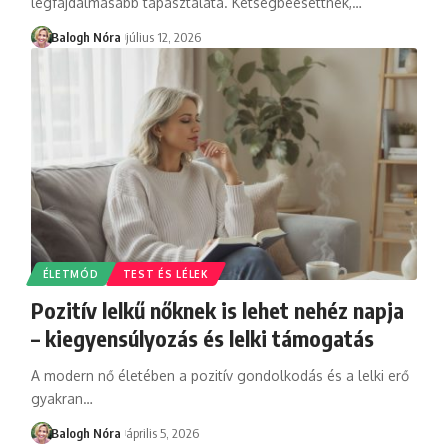
legfájdalmasabb tapasztalata. Kétségbeesettnek,
…
Balogh Nóra
július 12, 2026
ÉLETMÓD
TEST ÉS LÉLEK
Pozitív lelkű nőknek is lehet nehéz napja
– kiegyensúlyozás és lelki támogatás
A modern nő életében a pozitív gondolkodás és a lelki erő
gyakran
…
Balogh Nóra
április 5, 2026