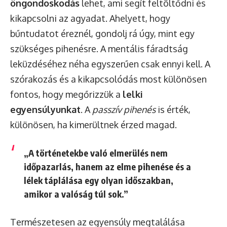
öngondoskodás
lehet, ami segít feltöltődni és
kikapcsolni az agyadat. Ahelyett, hogy
bűntudatot éreznél, gondolj rá úgy, mint egy
szükséges pihenésre. A mentális fáradtság
leküzdéséhez néha egyszerűen csak ennyi kell. A
szórakozás és a kikapcsolódás most különösen
fontos, hogy megőrizzük a
lelki
egyensúlyunkat
. A
passzív pihenés
is érték,
különösen, ha kimerültnek érzed magad.
„A történetekbe való elmerülés nem
időpazarlás, hanem az elme pihenése és a
lélek táplálása egy olyan időszakban,
amikor a valóság túl sok.”
Természetesen az egyensúly megtalálása