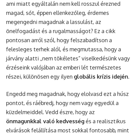
ami miatt egyáltalán nem kell rosszul érezned
magad, sőt, éppen ellenkezőleg, érdemes
megengedni magadnak a lassulást, az
önelfogadást és a rugalmasságot? Ez a cikk
pontosan arról szól, hogy felszabadítson a
felesleges terhek alól, és megmutassa, hogy a
járvány alatti „nem tökéletes” viselkedésünk vagy
érzéseink valójában az emberi lét természetes
részei, különösen egy ilyen
globális krízis idején
.
Engedd meg magadnak, hogy elolvasd ezt a húsz
pontot, és ráébredj, hogy nem vagy egyedül a
küzdelmeiddel. Vedd észre, hogy az
önmagunkkal való kedvesség
és a realisztikus
elvárások felállítása most sokkal fontosabb, mint