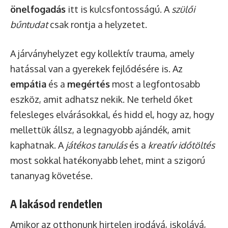
önelfogadás
itt is kulcsfontosságú. A
szülői
bűntudat
csak rontja a helyzetet.
A járványhelyzet egy kollektív trauma, amely
hatással van a gyerekek fejlődésére is. Az
empátia
és a
megértés
most a legfontosabb
eszköz, amit adhatsz nekik. Ne terheld őket
felesleges elvárásokkal, és hidd el, hogy az, hogy
mellettük állsz, a legnagyobb ajándék, amit
kaphatnak. A
játékos tanulás
és a
kreatív időtöltés
most sokkal hatékonyabb lehet, mint a szigorú
tananyag követése.
A lakásod rendetlen
Amikor az otthonunk hirtelen irodává, iskolává,