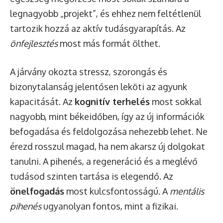
legnagyobb „projekt”, és ehhez nem feltétlenül
tartozik hozzá az aktív tudásgyarapítás. Az
önfejlesztés
most más formát ölthet.
A járvány okozta stressz, szorongás és
bizonytalanság jelentősen leköti az agyunk
kapacitását. Az
kognitív terhelés
most sokkal
nagyobb, mint békeidőben, így az új információk
befogadása és feldolgozása nehezebb lehet. Ne
érezd rosszul magad, ha nem akarsz új dolgokat
tanulni. A pihenés, a regeneráció és a meglévő
tudásod szinten tartása is elegendő. Az
önelfogadás
most kulcsfontosságú. A
mentális
pihenés
ugyanolyan fontos, mint a fizikai.