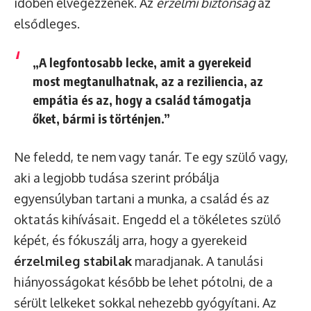
időben elvégezzenek. Az
érzelmi biztonság
az
elsődleges.
„A legfontosabb lecke, amit a gyerekeid
most megtanulhatnak, az a reziliencia, az
empátia és az, hogy a család támogatja
őket, bármi is történjen.”
Ne feledd, te nem vagy tanár. Te egy szülő vagy,
aki a legjobb tudása szerint próbálja
egyensúlyban tartani a munka, a család és az
oktatás kihívásait. Engedd el a tökéletes szülő
képét, és fókuszálj arra, hogy a gyerekeid
érzelmileg stabilak
maradjanak. A tanulási
hiányosságokat később be lehet pótolni, de a
sérült lelkeket sokkal nehezebb gyógyítani. Az