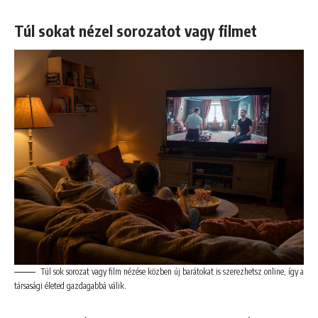
Túl sokat nézel sorozatot vagy filmet
Túl sok sorozat vagy film nézése közben új barátokat is szerezhetsz online, így a
társasági életed gazdagabbá válik.