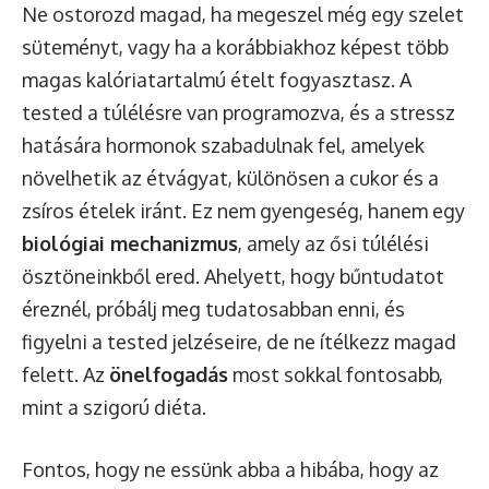
Ne ostorozd magad, ha megeszel még egy szelet
süteményt, vagy ha a korábbiakhoz képest több
magas kalóriatartalmú ételt fogyasztasz. A
tested a túlélésre van programozva, és a stressz
hatására hormonok szabadulnak fel, amelyek
növelhetik az étvágyat, különösen a cukor és a
zsíros ételek iránt. Ez nem gyengeség, hanem egy
biológiai mechanizmus
, amely az ősi túlélési
ösztöneinkből ered. Ahelyett, hogy bűntudatot
éreznél, próbálj meg tudatosabban enni, és
figyelni a tested jelzéseire, de ne ítélkezz magad
felett. Az
önelfogadás
most sokkal fontosabb,
mint a szigorú diéta.
Fontos, hogy ne essünk abba a hibába, hogy az