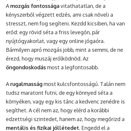
A
mozgás fontossága
vitathatatlan, de a
kényszerből végzett edzés, ami csak növeli a
stresszt, nem fog segíteni. Kezdd kicsiben, ha van
erőd: egy rövid séta a friss levegőn, pár
nyújtógyakorlat, vagy egy online jógaóra.
Bármilyen apró mozgás jobb, mint a semmi, de ne
érezd, hogy muszáj erőlködnöd. Az
öngondoskodás
most a legfontosabb.
A
rugalmasság
most kulcsfontosságú. Talán nem
tudsz maratont futni, de egy könnyed séta a
környéken, vagy egy kis tánc a kedvenc zenédre is
segíthet. A cél nem az, hogy elérd a korábbi
edzettségi szintedet, hanem az, hogy megőrizd a
mentális és fizikai jóllétedet
. Engedd el a