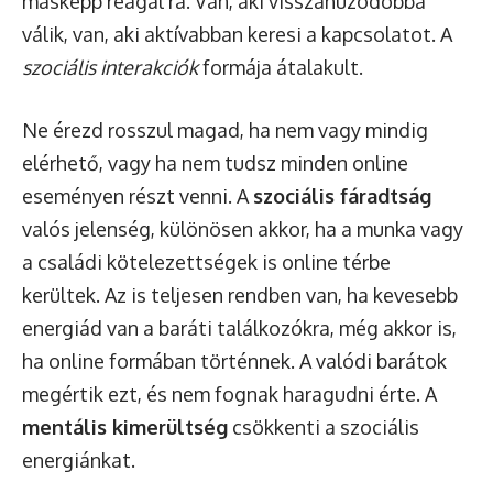
másképp reagál rá. Van, aki visszahúzódóbbá
válik, van, aki aktívabban keresi a kapcsolatot. A
szociális interakciók
formája átalakult.
Ne érezd rosszul magad, ha nem vagy mindig
elérhető, vagy ha nem tudsz minden online
eseményen részt venni. A
szociális fáradtság
valós jelenség, különösen akkor, ha a munka vagy
a családi kötelezettségek is online térbe
kerültek. Az is teljesen rendben van, ha kevesebb
energiád van a baráti találkozókra, még akkor is,
ha online formában történnek. A valódi barátok
megértik ezt, és nem fognak haragudni érte. A
mentális kimerültség
csökkenti a szociális
energiánkat.