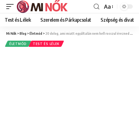
Aa
Font
Resizer
Test és Lélek
Szerelem és Párkapcsolat
Szépség és divat
Mi Nők
>
Blog
>
Életmód
>
20 dolog, ami miatt egyáltalán nem kell rosszul érezned magad a járvány alatt sem
ÉLETMÓD
TEST ÉS LÉLEK