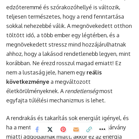
edzőteremmé és szórakozóhellyé is változik,
teljesen természetes, hogy a rend fenntartása
sokkal nehezebbé válik. A megnövekedett otthon
töltött idő, a több ember egy légtérben, és a
megnövekedett stressz mind hozzájárulhatnak
ahhoz, hogy a lakásod rendetlenebb legyen, mint
korábban. Ne érezd rosszul magad emiatt! Ez
nem a lustaság jele, hanem egy
reális
következménye
a megváltozott
életkörülményeknek. A
rendetlenség
most
egyfajta túlélési mechanizmus is lehet.
A rendrakás és takarítás sok energiát igényel, és
ha a mentális kapacitásod lecsökkent a járvány
miatti aggodalmak miatt, akkor ez az energia