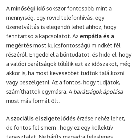
A
minőségi idő
sokszor fontosabb, mint a
mennyiség. Egy rövid telefonhívás, egy
üzenetváltás is elegendő lehet ahhoz, hogy
fenntartsd a kapcsolatot. Az
empátia és a
megértés
most kulcsfontosságú mindkét fél
részéről. Engedd el a bűntudatot, és hidd el, hogy
a valódi barátságok túlélik ezt az időszakot, még
akkor is, ha most kevesebbet tudtok találkozni
vagy beszélgetni. Az a fontos, hogy tudjátok,
számíthattok egymásra. A
barátságok ápolása
most más formát ölt.
A
szociális elszigetelődés
érzése nehéz lehet,
de fontos felismerni, hogy ez egy kollektív
tapasztalat. Ne háríts magadra felesleges