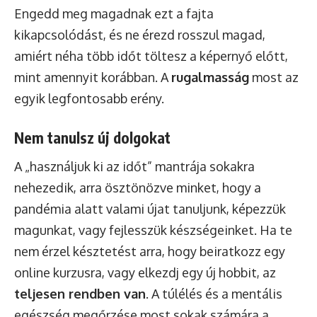
Engedd meg magadnak ezt a fajta
kikapcsolódást, és ne érezd rosszul magad,
amiért néha több időt töltesz a képernyő előtt,
mint amennyit korábban. A
rugalmasság
most az
egyik legfontosabb erény.
Nem tanulsz új dolgokat
A „használjuk ki az időt” mantrája sokakra
nehezedik, arra ösztönözve minket, hogy a
pandémia alatt valami újat tanuljunk, képezzük
magunkat, vagy fejlesszük készségeinket. Ha te
nem érzel késztetést arra, hogy beiratkozz egy
online kurzusra, vagy elkezdj egy új hobbit, az
teljesen rendben van
. A túlélés és a mentális
egészség megőrzése most sokak számára a