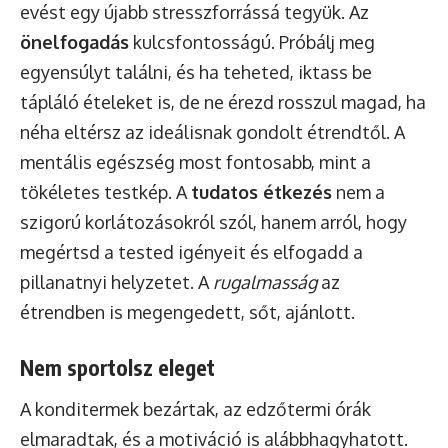
evést egy újabb stresszforrássá tegyük. Az
önelfogadás
kulcsfontosságú. Próbálj meg
egyensúlyt találni, és ha teheted, iktass be
tápláló ételeket is, de ne érezd rosszul magad, ha
néha eltérsz az ideálisnak gondolt étrendtől. A
mentális egészség most fontosabb, mint a
tökéletes testkép. A
tudatos étkezés
nem a
szigorú korlátozásokról szól, hanem arról, hogy
megértsd a tested igényeit és elfogadd a
pillanatnyi helyzetet. A
rugalmasság
az
étrendben is megengedett, sőt, ajánlott.
Nem sportolsz eleget
A konditermek bezártak, az edzőtermi órák
elmaradtak, és a motiváció is alábbhagyhatott.