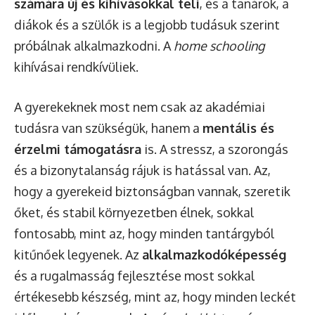
számára új és kihívásokkal teli
, és a tanárok, a
diákok és a szülők is a legjobb tudásuk szerint
próbálnak alkalmazkodni. A
home schooling
kihívásai rendkívüliek.
A gyerekeknek most nem csak az akadémiai
tudásra van szükségük, hanem a
mentális és
érzelmi támogatásra
is. A stressz, a szorongás
és a bizonytalanság rájuk is hatással van. Az,
hogy a gyerekeid biztonságban vannak, szeretik
őket, és stabil környezetben élnek, sokkal
fontosabb, mint az, hogy minden tantárgyból
kitűnőek legyenek. Az
alkalmazkodóképesség
és a rugalmasság fejlesztése most sokkal
értékesebb készség, mint az, hogy minden leckét