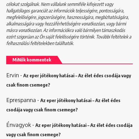
célokat szolgálnak. Nem vállalunk semmiféle kifejezett vagy
hallgatólagos garanciát az információk teljességére, pontosságára,
megfelelőségére, jogszerűségére, hasznosságára, megbízhatóságára,
alkalmasságára vagy hozzáférhetőségére vonatkozóan, vagy bármi
másra vonatkozóan. Az információkra való bármilyen támaszkodás
ezért szigorúan az Ön saját felelősségére történik. További feltételek a
felhasználási feltételekben
találhatók.
MiNők kommentek
Ervin
-
Az eper jótékony hatásai – Az élet édes csodája vagy
csak finom csemege?
Eprespanna
-
Az eper jótékony hatásai – Az élet édes
csodája vagy csak finom csemege?
Énvagyok
-
Az eper jótékony hatásai – Az élet édes csodája
vagy csak finom csemege?