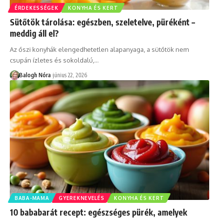
ÉRDEKESSÉGEK
KONYHA ÉS KERT
Sütőtök tárolása: egészben, szeletelve, püréként –
meddig áll el?
Az őszi konyhák elengedhetetlen alapanyaga, a sütőtök nem
csupán ízletes és sokoldalú,
…
Balogh Nóra
június 22, 2026
BABA-MAMA
GYEREKNEVELÉS
KONYHA ÉS KERT
10 bababarát recept: egészséges pürék, amelyek