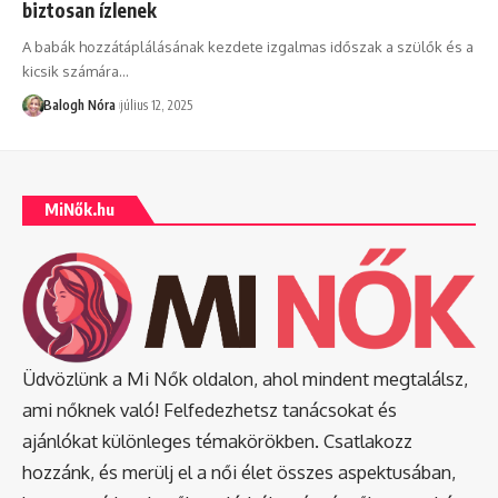
biztosan ízlenek
A babák hozzátáplálásának kezdete izgalmas időszak a szülők és a
kicsik számára
…
Balogh Nóra
július 12, 2025
MiNők.hu
Üdvözlünk a Mi Nők oldalon, ahol mindent megtalálsz,
ami nőknek való! Felfedezhetsz tanácsokat és
ajánlókat különleges témakörökben. Csatlakozz
hozzánk, és merülj el a női élet összes aspektusában,