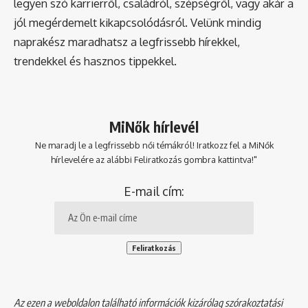
legyen szó karrierről, családról, szépségről, vagy akár a
jól megérdemelt kikapcsolódásról. Velünk mindig
naprakész maradhatsz a legfrissebb hírekkel,
trendekkel és hasznos tippekkel.
MiNők hírlevél
Ne maradj le a legfrissebb női témákról! Iratkozz fel a MiNők
hírlevelére az alábbi Feliratkozás gombra kattintva!"
E-mail cím:
Az ezen a weboldalon található információk kizárólag szórakoztatási