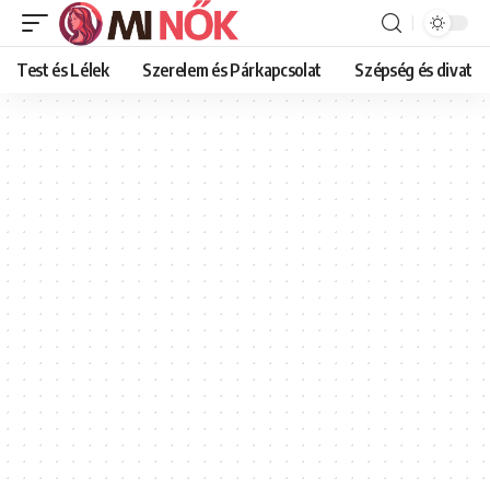
Test és Lélek
Szerelem és Párkapcsolat
Szépség és divat