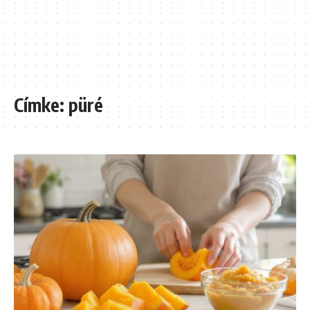
Címke:
püré