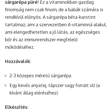
sárgarépa püré
! Ez a vitaminokban gazdag
finomság nem csak finom, de a babák számára is
rendkívül előnyös. A sárgarépa béta-karotint
tartalmaz, ami a szervezetben A-vitaminná alakul,
ami elengedhetetlen a jó látás, az egészséges
bőr és az immunrendszer megfelelő
működéséhez.
Hozzávalók:
2-3 közepes méretű sárgarépa
Egy kevés anyatej, tápszer vagy forralt víz (a
kívánt állag eléréséhez)
Elkészítés: