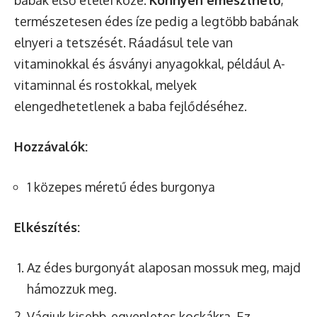
természetesen édes íze pedig a legtöbb babának
elnyeri a tetszését. Ráadásul tele van
vitaminokkal és ásványi anyagokkal, például A-
vitaminnal és rostokkal, melyek
elengedhetetlenek a baba fejlődéséhez.
Hozzávalók:
1 közepes méretű édes burgonya
Elkészítés:
Az édes burgonyát alaposan mossuk meg, majd
hámozzuk meg.
Vágjuk kisebb, egyenletes kockákra. Ez