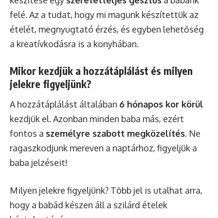
készítése egy
szeretetteljes gesztus
a babánk
felé. Az a tudat, hogy mi magunk készítettük az
ételét, megnyugtató érzés, és egyben lehetőség
a kreatívkodásra is a konyhában.
Mikor kezdjük a hozzátáplálást és milyen
jelekre figyeljünk?
A hozzátáplálást általában
6 hónapos kor körül
kezdjük el. Azonban minden baba más, ezért
fontos a
személyre szabott megközelítés
. Ne
ragaszkodjunk mereven a naptárhoz, figyeljük a
baba jelzéseit!
Milyen jelekre figyeljünk? Több jel is utalhat arra,
hogy a babád készen áll a szilárd ételek