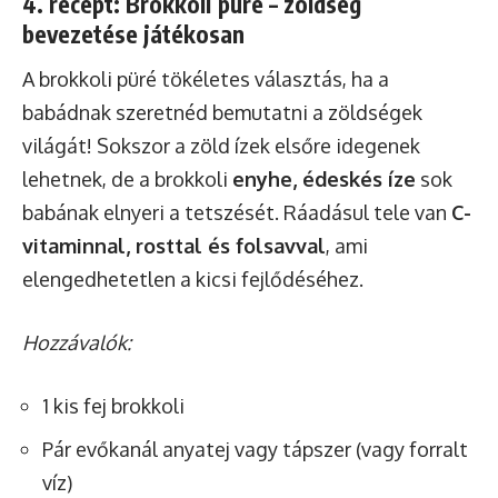
4. recept: Brokkoli püré – zöldség
bevezetése játékosan
A brokkoli püré tökéletes választás, ha a
babádnak szeretnéd bemutatni a zöldségek
világát! Sokszor a zöld ízek elsőre idegenek
lehetnek, de a brokkoli
enyhe, édeskés íze
sok
babának elnyeri a tetszését. Ráadásul tele van
C-
vitaminnal, rosttal és folsavval
, ami
elengedhetetlen a kicsi fejlődéséhez.
Hozzávalók:
1 kis fej brokkoli
Pár evőkanál anyatej vagy tápszer (vagy forralt
víz)