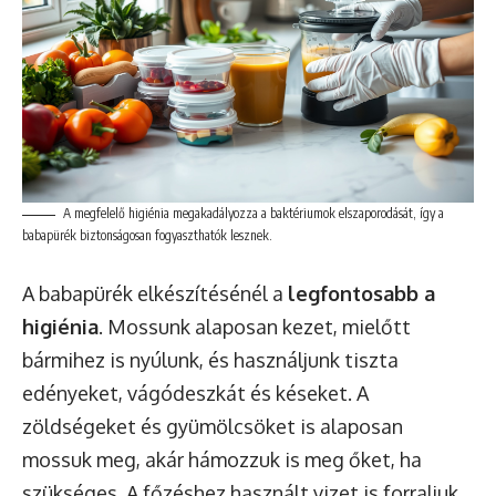
A megfelelő higiénia megakadályozza a baktériumok elszaporodását, így a
babapürék biztonságosan fogyaszthatók lesznek.
A babapürék elkészítésénél a
legfontosabb a
higiénia
. Mossunk alaposan kezet, mielőtt
bármihez is nyúlunk, és használjunk tiszta
edényeket, vágódeszkát és késeket. A
zöldségeket és gyümölcsöket is alaposan
mossuk meg, akár hámozzuk is meg őket, ha
szükséges. A főzéshez használt vizet is forraljuk