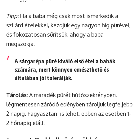
Tipp:
Ha a baba még csak most ismerkedik a
szilárd ételekkel, kezdjük egy nagyon híg pürével,
és fokozatosan sűrítsük, ahogy a baba
megszokja.
A sárgarépa püré kiváló első étel a babák
számára, mert könnyen emészthető és
általában jól tolerálják.
Tárolás:
A maradék pürét hűtőszekrényben,
légmentesen záródó edényben tároljuk legfeljebb
2 napig. Fagyasztani is lehet, ebben az esetben 1-
2 hónapig eláll.