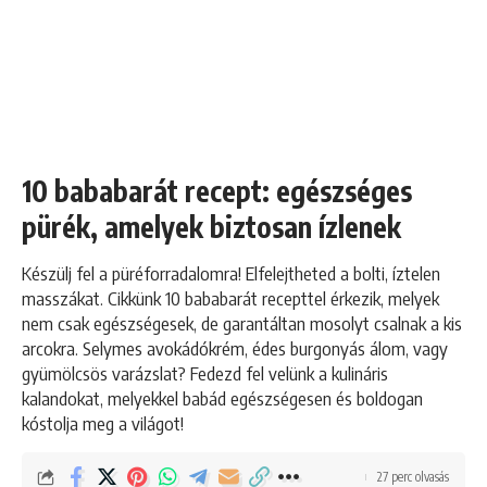
10 bababarát recept: egészséges
pürék, amelyek biztosan ízlenek
Készülj fel a püréforradalomra! Elfelejtheted a bolti, íztelen
masszákat. Cikkünk 10 bababarát recepttel érkezik, melyek
nem csak egészségesek, de garantáltan mosolyt csalnak a kis
arcokra. Selymes avokádókrém, édes burgonyás álom, vagy
gyümölcsös varázslat? Fedezd fel velünk a kulináris
kalandokat, melyekkel babád egészségesen és boldogan
kóstolja meg a világot!
27 perc olvasás