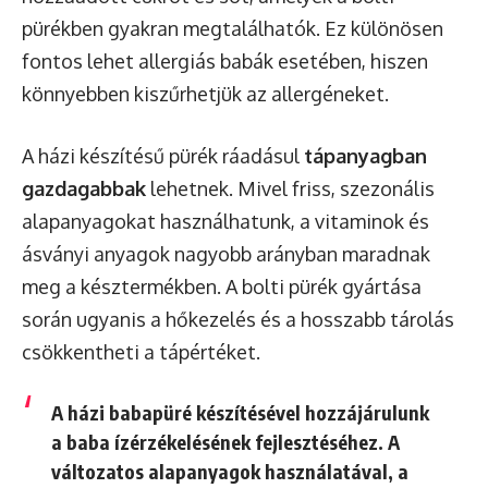
pürékben gyakran megtalálhatók. Ez különösen
fontos lehet allergiás babák esetében, hiszen
könnyebben kiszűrhetjük az allergéneket.
A házi készítésű pürék ráadásul
tápanyagban
gazdagabbak
lehetnek. Mivel friss, szezonális
alapanyagokat használhatunk, a vitaminok és
ásványi anyagok nagyobb arányban maradnak
meg a késztermékben. A bolti pürék gyártása
során ugyanis a hőkezelés és a hosszabb tárolás
csökkentheti a tápértéket.
A házi babapüré készítésével
hozzájárulunk
a baba ízérzékelésének fejlesztéséhez
. A
változatos alapanyagok használatával, a