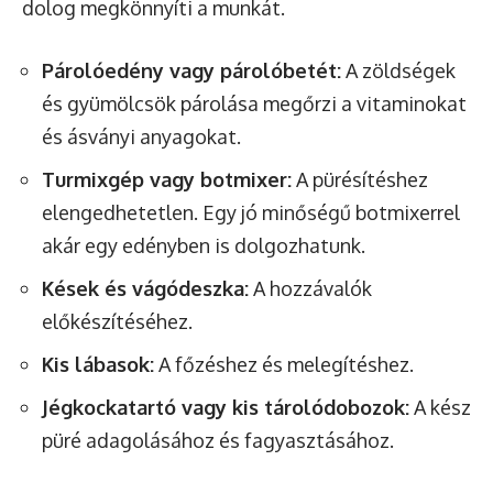
dolog megkönnyíti a munkát.
Párolóedény vagy párolóbetét:
A zöldségek
és gyümölcsök párolása megőrzi a vitaminokat
és ásványi anyagokat.
Turmixgép vagy botmixer:
A pürésítéshez
elengedhetetlen. Egy jó minőségű botmixerrel
akár egy edényben is dolgozhatunk.
Kések és vágódeszka:
A hozzávalók
előkészítéséhez.
Kis lábasok:
A főzéshez és melegítéshez.
Jégkockatartó vagy kis tárolódobozok:
A kész
püré adagolásához és fagyasztásához.