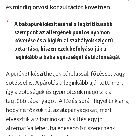
és
mindig orvosi konzultációt követően
.
A babapüré készítésénél a legkritikusabb
szempont az allergének pontos nyomon
követése és a higiéniai szabályok szigorú
betartása, hiszen ezek befolyásolják a
leginkább a baba egészségét és biztonságát.
A püréket készíthetjük párolással, főzéssel vagy
sütéssel is. A párolás a leginkább ajánlott, mert
így a zöldségek és gyümölcsök megőrzik a
legtöbb tápanyagot. A főzés során figyeljünk arra,
hogy ne főzzük túl az alapanyagokat, mert
elveszítik a vitaminokat. A sütés egy jó
alternatíva lehet, ha édesebb ízt szeretnénk