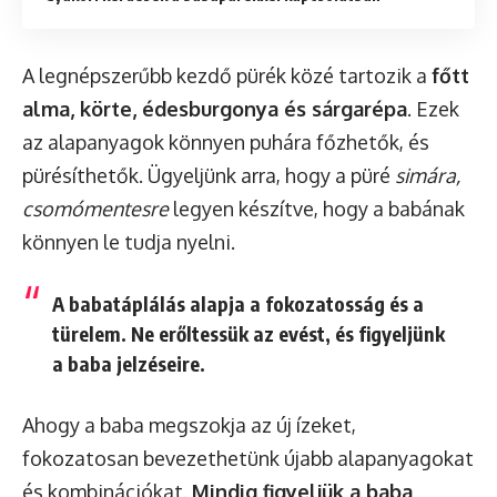
A legnépszerűbb kezdő pürék közé tartozik a
főtt
alma, körte, édesburgonya és sárgarépa
. Ezek
az alapanyagok könnyen puhára főzhetők, és
pürésíthetők. Ügyeljünk arra, hogy a püré
simára,
csomómentesre
legyen készítve, hogy a babának
könnyen le tudja nyelni.
A babatáplálás alapja a fokozatosság és a
türelem. Ne erőltessük az evést, és figyeljünk
a baba jelzéseire.
Ahogy a baba megszokja az új ízeket,
fokozatosan bevezethetünk újabb alapanyagokat
és kombinációkat.
Mindig figyeljük a baba