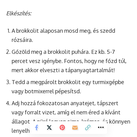
Elkészítés:
A brokkolit alaposan mosd meg, és szedd
rózsáira.
Gőzöld meg a brokkolit puhára. Ez kb. 5-7
percet vesz igénybe. Fontos, hogy ne főzd túl,
mert akkor elveszti a tápanyagtartalmát!
Tedd a megpárolt brokkolit egy turmixgépbe
vagy botmixerrel pépesítsd.
Adj hozzá fokozatosan anyatejet, tápszert
vagy forralt vizet, amíg el nem éred a kívánt
állagot. A püré legyen sima, krémes, és könnyen
lenyelhető.