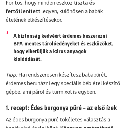
Fontos, hogy minden eszköz
tiszta és
fertőtlenített
legyen, különösen a babák
ételének elkészítésekor.
A biztonság kedvéért érdemes beszerezni
BPA-mentes tárolóedényeket és eszközöket,
hogy elkerüljük a káros anyagok
kioldódását.
Tipp:
Ha rendszeresen készítesz babapürét,
érdemes beruházni egy speciális bébiétel készítő
gépbe, ami párol és turmixol is egyben.
1. recept: Édes burgonya püré – az első ízek
Az édes burgonya püré tökéletes választás a
babák első ételei közé.
Könnyen emészthető
,