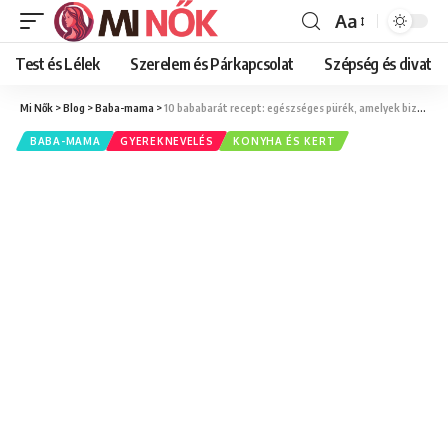
Aa
Font
Resizer
Test és Lélek
Szerelem és Párkapcsolat
Szépség és divat
Mi Nők
>
Blog
>
Baba-mama
>
10 bababarát recept: egészséges pürék, amelyek biztosan ízlenek
BABA-MAMA
GYEREKNEVELÉS
KONYHA ÉS KERT