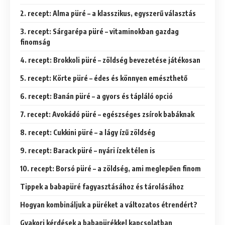
2. recept: Alma püré – a klasszikus, egyszerű választás
3. recept: Sárgarépa püré – vitaminokban gazdag
finomság
4. recept: Brokkoli püré – zöldség bevezetése játékosan
5. recept: Körte püré – édes és könnyen emészthető
6. recept: Banán püré – a gyors és tápláló opció
7. recept: Avokádó püré – egészséges zsírok babáknak
8. recept: Cukkini püré – a lágy ízű zöldség
9. recept: Barack püré – nyári ízek télen is
10. recept: Borsó püré – a zöldség, ami meglepően finom
Tippek a babapüré fagyasztásához és tárolásához
Hogyan kombináljuk a püréket a változatos étrendért?
Gyakori kérdések a babapürékkel kapcsolatban