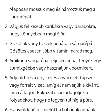
Alaposan mossuk meg és hámozzuk meg a
sárgarépát.
Vágjuk fel kisebb karikákra vagy darabokra,
hogy könnyebben megfőjön.
Gőzöljük vagy főzzük puhára a sárgarépát.
Gőzölés esetén több vitamin marad meg.
Amikor a sárgarépa teljesen puha, tegyük egy
turmixgépbe vagy használjunk botmixert.
Adjunk hozzá egy kevés anyatejet, tápszert
vagy forralt vizet, amíg el nem érjük a kívánt,
sima állagot. Fokozatosan adagoljuk a
folyadékot, hogy ne legyen túl híg a püré.
Hagyjuk kihűlni, mielőtt a babának adnánk.