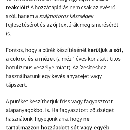
reakcióit
! A hozzátáplálás nem csak az evésről
szól, hanem a
szájmotoros készségek
fejlesztéséről és az új textúrák megismeréséről
is.
Fontos, hogy a pürék készítésénél
kerüljük a sót,
a cukrot és a mézet
(a méz 1 éves kor alatt tilos
botulizmus veszélye miatt). Az ízesítéshez
használhatunk egy kevés anyatejet vagy
tápszert.
A püréket készíthetjük friss vagy fagyasztott
alapanyagokból is. Ha fagyasztott zöldséget
használunk, figyeljünk arra, hogy
ne
tartalmazzon hozzáadott sót vagy egyéb