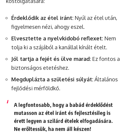
kóstolgatására:
Érdeklődik az étel iránt:
Nyúl az étel után,
figyelmesen nézi, ahogy eszel.
Elvesztette a nyelvkidobó reflexet:
Nem
tolja ki a szájából a kanállal kínált ételt.
Jól tartja a fejét és ülve marad:
Ez fontos a
biztonságos etetéshez.
Megduplázta a születési súlyát:
Általános
fejlődési mérföldkő.
A legfontosabb, hogy a babád
érdeklődést
mutasson az étel iránt
és
fejlesztésileg is
érett legyen
a szilárd ételek elfogadására.
Ne erőltessük, ha nem áll készen!