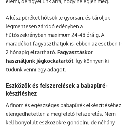
elérni, de figyeljünk arra, hogy ne égjen meg.
A kész püréket hűtsük le gyorsan, és tároljuk
légmentesen záródó edényben a
hűtőszekrényben maximum 24-48 óráig. A
maradékot fagyaszthatjuk is, ebben az esetben 1-
2 hónapig eltartható.
Fagyasztáskor
használjunk jégkockatartót
, így könnyen ki
tudunk venni egy adagot.
Eszközök és felszerelések a babapüré-
készítéshez
A finom és egészséges babapürék elkészítéséhez
elengedhetetlen a megfelelő felszerelés. Nem
kell bonyolult eszközökre gondolni, de néhány