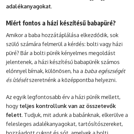
adalékanyagokat
.
Miért fontos a házi készítésű babapüré?
Amikor a baba hozzátáplálása elkezdődik, sok
szülő számára felmerül a kérdés: bolti vagy házi
püré? Bár a bolti pürék kényelmes megoldást
jelentenek, a házi készítésű babapürék számos
előnnyel bírnak, különösen, ha a
baba egészségét
és ízlését
szeretnénk a középpontba helyezni.
Az egyik legfontosabb érv a házi pürék mellett,
hogy
teljes kontrollunk van az összetevők
felett
. Tudjuk, mit adunk a babánknak, elkerülve a
felesleges adalékanyagokat, tartósítószereket,
hozzáadott cukrot és sót, amelyek a bolti