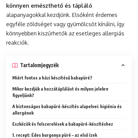
könnyen emészthető és tápláló
alapanyagokkal kezdjünk. Elsőként érdemes
egyféle zöldséget vagy gyümölcsöt kínálni, így
könnyebben kiszűrhetők az esetleges allergiás
reakciók.
Tartalomjegyzék
Miért fontos a házi készítésű babapüré?
Mikor kezdjük a hozzátáplálást és milyen jelekre
figyeljünk?
A biztonságos babapüré-készítés alapelvei: higiénia és
allergének
Eszközök és felszerelések a babapüré-készítéshez
1. recept: Édes burgonya püré – az első ízek