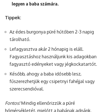
legyen a baba számára.
Tippek:
Az édes burgonya püré hűtőben 2-3 napig
tárolható.
Lefagyasztva akár 2 hónapig is eláll.
Fagyasztáshoz használjunk kis adagokban
fagyasztó edényeket vagy jégkockatartót.
Később, ahogy a baba idősebb lesz,
fűszerezhetjük egy csipetnyi fahéjjal vagy
szerecsendióval.
Fontos!
Mindig ellenőrizzük a püré
hőmérsékletét, mielőtt a babának adnánk.