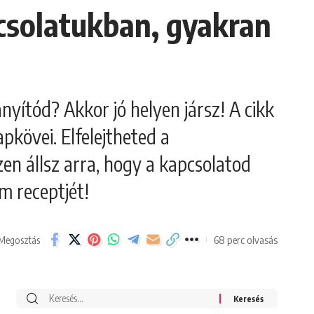
csolatukban, gyakran
yítód? Akkor jó helyen jársz! A cikk
apkövei. Elfelejtheted a
zen állsz arra, hogy a kapcsolatod
m receptjét!
68 perc olvasás
Megosztás
Search