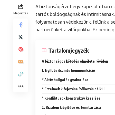
A biztonságérzet egy kapcsolatban 
Megosztás
tartós boldogságnak és intimitásnak
folyamatosan védekezünk, félünk a s
partnerünket a világunkba. Ez pedig gá
Tartalomjegyzék
A biztonságos kötődés elmélete röviden
1. Nyílt és őszinte kommunikáció
* Aktív hallgatás gyakorlása
* Érzelmek kifejezése ítélkezés nélkül
* Konfliktusok konstruktív kezelése
2. Bizalom kiépítése és fenntartása