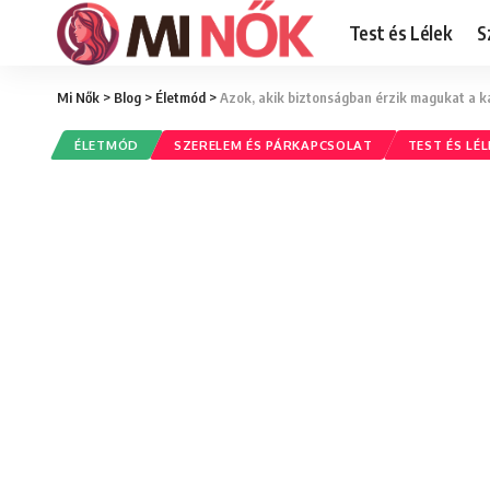
Test és Lélek
S
Mi Nők
>
Blog
>
Életmód
>
Azok, akik biztonságban érzik magukat a k
ÉLETMÓD
SZERELEM ÉS PÁRKAPCSOLAT
TEST ÉS LÉL