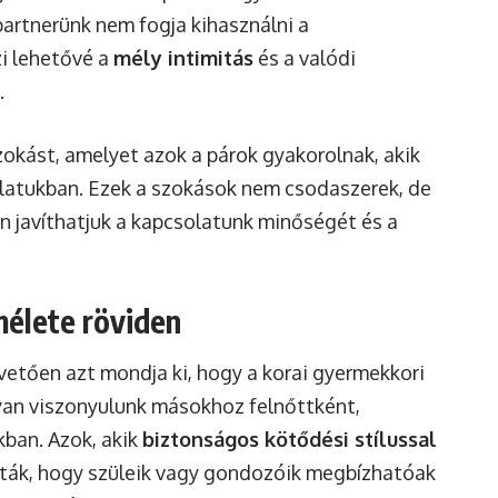
partnerünk nem fogja kihasználni a
i lehetővé a
mély intimitás
és a valódi
.
okást, amelyet azok a párok gyakorolnak, akik
latukban. Ezek a szokások nem csodaszerek, de
n javíthatjuk a kapcsolatunk minőségét és a
mélete röviden
etően azt mondja ki, hogy a korai gyermekkori
an viszonyulunk másokhoz felnőttként,
ban. Azok, akik
biztonságos kötődési stílussal
lták, hogy szüleik vagy gondozóik megbízhatóak