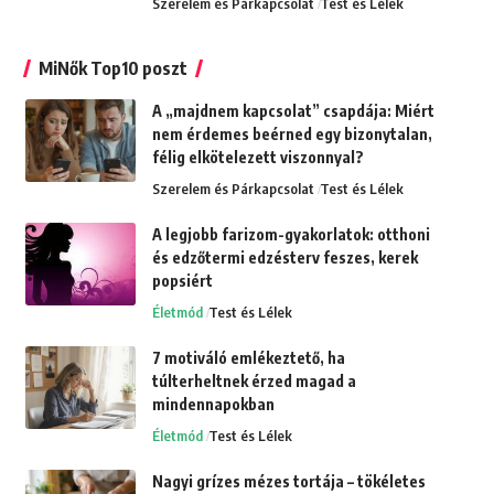
Szerelem és Párkapcsolat
Test és Lélek
MiNők Top10 poszt
A „majdnem kapcsolat” csapdája: Miért
nem érdemes beérned egy bizonytalan,
félig elkötelezett viszonnyal?
Szerelem és Párkapcsolat
Test és Lélek
A legjobb farizom-gyakorlatok: otthoni
és edzőtermi edzésterv feszes, kerek
popsiért
Életmód
Test és Lélek
7 motiváló emlékeztető, ha
túlterheltnek érzed magad a
mindennapokban
Életmód
Test és Lélek
Nagyi grízes mézes tortája – tökéletes