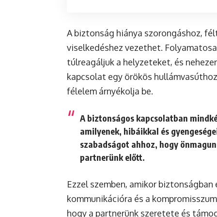
A biztonság hiánya szorongáshoz, fél
viselkedéshez vezethet. Folyamatosan
túlreagáljuk a helyzeteket, és neheze
kapcsolat egy örökös hullámvasúthoz 
félelem árnyékolja be.
A biztonságos kapcsolatban mindkét
amilyenek, hibáikkal és gyengeségei
szabadságot ahhoz, hogy önmagunk 
partnerünk előtt.
Ezzel szemben, amikor biztonságban 
kommunikációra és a kompromisszumra.
hogy a partnerünk szeretete és támo