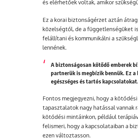
és elérhetőek voltak, amikor szükségük
Ez a korai biztonságérzet aztán átrag
közelségtől, de a függetlenségüket i
felállítani és kommunikálni a szükség
lennének.
A biztonságosan kötődő emberek bí
partnerük is megbízik bennük. Ez a
egészséges és tartós kapcsolatokat
Fontos megjegyezni, hogy a kötődési 
tapasztalatok nagy hatással vannak 
kötődési mintáinkon, például terápiá
felismeri, hogy a kapcsolataiban a bi
ezen változtasson.