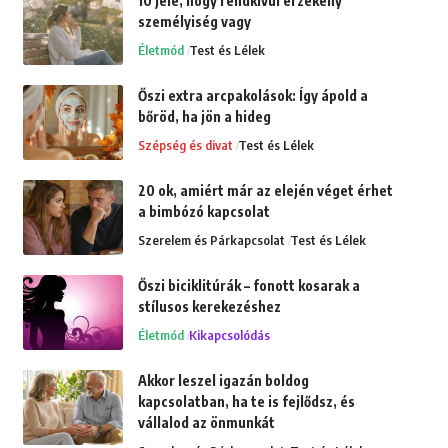
10 jele, hogy rendkívül érzékeny
személyiség vagy
Életmód
Test és Lélek
Őszi extra arcpakolások: Így ápold a
bőröd, ha jön a hideg
Szépség és divat
Test és Lélek
20 ok, amiért már az elején véget érhet
a bimbózó kapcsolat
Szerelem és Párkapcsolat
Test és Lélek
Őszi biciklitúrák – fonott kosarak a
stílusos kerekezéshez
Életmód
Kikapcsolódás
Akkor leszel igazán boldog
kapcsolatban, ha te is fejlődsz, és
vállalod az önmunkát