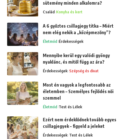
sütemény minden alkalomra?
Család
Konyha és kert
A 6 győztes csillagjegy titka – Miért
nem elég nekik a „középmezőny”?
Életmód
Érdekességek
Mennyibe kerül egy valódi gyöngy
nyaklánc, és mitől függ az ára?
Érdekességek
Szépség és divat
Most én vagyok a legfontosabb az
életemben – Személyes fejlődés női
szemmel
Életmód
Test és Lélek
Ezért nem érdeklődnek tovább egyes
csillagjegyek – figyeld a jeleket
Érdekességek
Test és Lélek