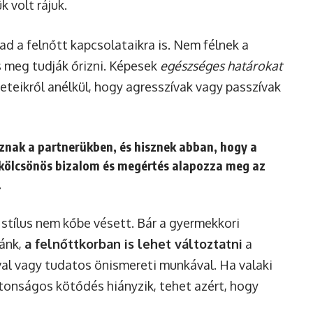
 volt rájuk.
ad a felnőtt kapcsolataikra is. Nem félnek a
s meg tudják őrizni. Képesek
egészséges határokat
leteikről anélkül, hogy agresszívak vagy passzívak
znak a partnerükben, és hisznek abban, hogy a
 kölcsönös bizalom és megértés alapozza meg az
.
stílus nem kőbe vésett. Bár a gyermekkori
ránk,
a felnőttkorban is lehet változtatni
a
val vagy tudatos önismereti munkával. Ha valaki
ztonságos kötődés hiányzik, tehet azért, hogy