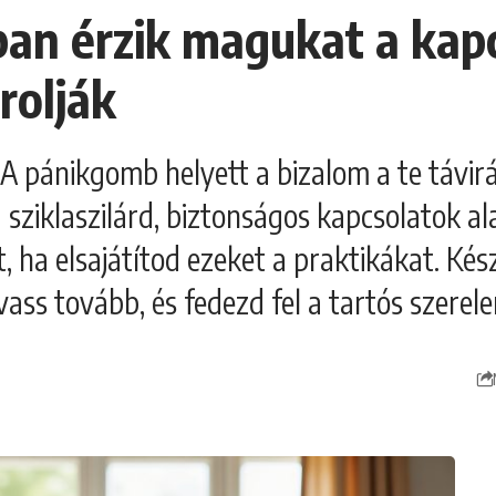
ban érzik magukat a kap
rolják
 pánikgomb helyett a bizalom a te távirán
a sziklaszilárd, biztonságos kapcsolatok al
, ha elsajátítod ezeket a praktikákat. Kés
ass tovább, és fedezd fel a tartós szerele