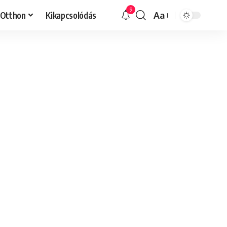
9
Otthon
Kikapcsolódás
Aa
Font
Resizer