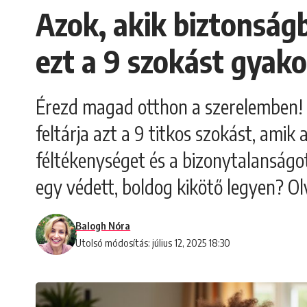
Azok, akik biztonság
ezt a 9 szokást gyako
Érezd magad otthon a szerelemben! A
feltárja azt a 9 titkos szokást, amik 
féltékenységet és a bizonytalanságot
egy védett, boldog kikötő legyen? Olv
Balogh Nóra
Utolsó módosítás: július 12, 2025 18:30