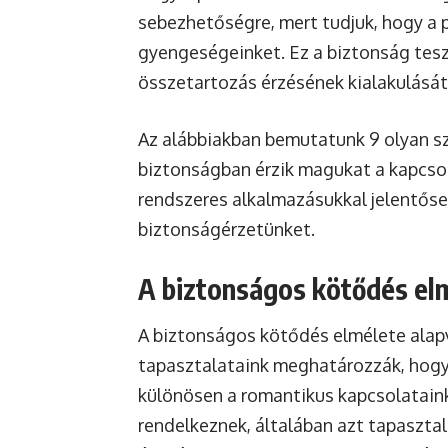
sebezhetőségre, mert tudjuk, hogy a 
gyengeségeinket. Ez a biztonság tesz
összetartozás érzésének kialakulását
Az alábbiakban bemutatunk 9 olyan sz
biztonságban érzik magukat a kapcso
rendszeres alkalmazásukkal jelentőse
biztonságérzetünket.
A biztonságos kötődés el
A biztonságos kötődés elmélete alapv
tapasztalataink meghatározzák, hogy
különösen a romantikus kapcsolataink
rendelkeznek, általában azt tapaszta