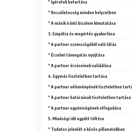
* Ígéretek betartása
* Becsületesség minden helyzetben
* A másik iránti bizalom kimutatása
3. Empátia és megértés gyakorlása
* A partner szemszögéből való látás
* Érzelmi támogatás nyújtása
* A partner érzéseinek validálása
4. Egymás tiszteletben tartása
* A partner véleményének tiszteletben tart
* A partner határainak tiszteletben tartása
* A partner egyéniségének elfogadása
5. Minőségi idő együtt töltése
* Tudatos jelenlét a közös pillanatokban