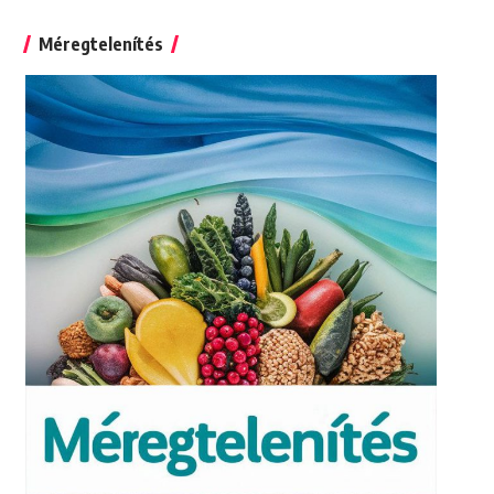
for:
Méregtelenítés