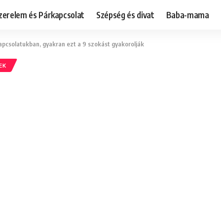
zerelem és Párkapcsolat
Szépség és divat
Baba-mama
apcsolatukban, gyakran ezt a 9 szokást gyakorolják
EK