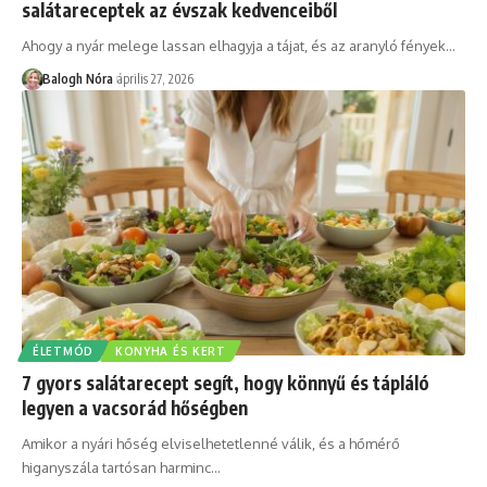
salátareceptek az évszak kedvenceiből
Ahogy a nyár melege lassan elhagyja a tájat, és az aranyló fények
…
Balogh Nóra
április 27, 2026
ÉLETMÓD
KONYHA ÉS KERT
7 gyors salátarecept segít, hogy könnyű és tápláló
legyen a vacsorád hőségben
Amikor a nyári hőség elviselhetetlenné válik, és a hőmérő
higanyszála tartósan harminc
…