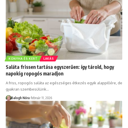
KONYHA ÉS KERT
LAKÁS
Saláta frissen tartása egyszerűen: így tárold, hogy
napokig ropogós maradjon
A friss, ropogós saláta az egészséges étkezés egyik alappillére, de
gyakran szembesülünk
…
Balogh Nóra
február 11, 2026