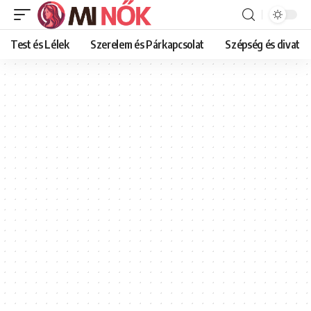
Test és Lélek
Szerelem és Párkapcsolat
Szépség és divat