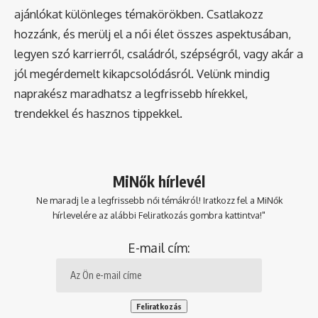
ajánlókat különleges témakörökben. Csatlakozz
hozzánk, és merülj el a női élet összes aspektusában,
legyen szó karrierről, családról, szépségről, vagy akár a
jól megérdemelt kikapcsolódásról. Velünk mindig
naprakész maradhatsz a legfrissebb hírekkel,
trendekkel és hasznos tippekkel.
MiNők hírlevél
Ne maradj le a legfrissebb női témákról! Iratkozz fel a MiNők
hírlevelére az alábbi Feliratkozás gombra kattintva!"
E-mail cím: