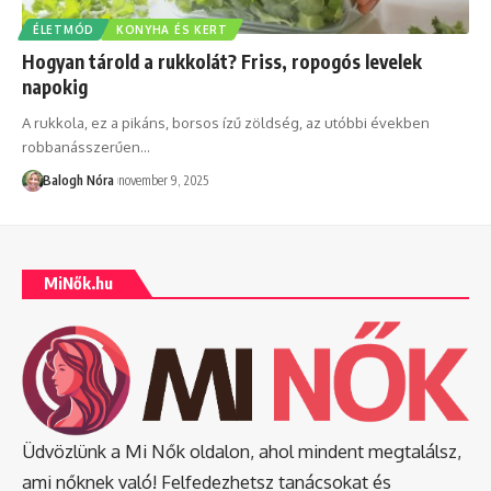
ÉLETMÓD
KONYHA ÉS KERT
Hogyan tárold a rukkolát? Friss, ropogós levelek
napokig
A rukkola, ez a pikáns, borsos ízű zöldség, az utóbbi években
robbanásszerűen
…
Balogh Nóra
november 9, 2025
MiNők.hu
Üdvözlünk a Mi Nők oldalon, ahol mindent megtalálsz,
ami nőknek való! Felfedezhetsz tanácsokat és