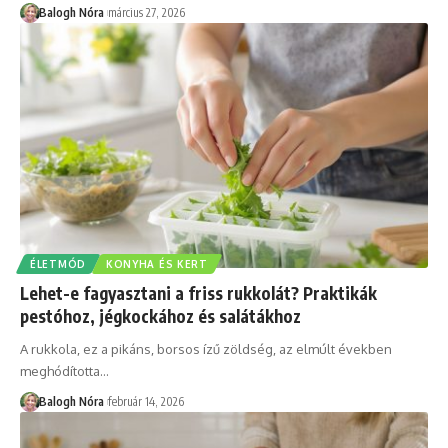
Balogh Nóra
március 27, 2026
ÉLETMÓD
KONYHA ÉS KERT
Lehet-e fagyasztani a friss rukkolát? Praktikák
pestóhoz, jégkockához és salátákhoz
A rukkola, ez a pikáns, borsos ízű zöldség, az elmúlt években
meghódította
…
Balogh Nóra
február 14, 2026