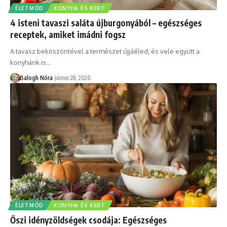
ÉLETMÓD
KONYHA ÉS KERT
4 isteni tavaszi saláta újburgonyából – egészséges
receptek, amiket imádni fogsz
A tavasz beköszöntével a természet újjáéled, és vele együtt a
konyhánk is
…
Balogh Nóra
június 28, 2026
ÉLETMÓD
KONYHA ÉS KERT
Őszi idényzöldségek csodája: Egészséges