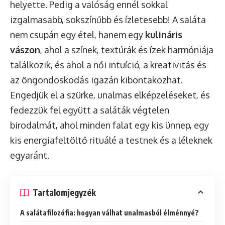
helyette. Pedig a valóság ennél sokkal
izgalmasabb, sokszínűbb és ízletesebb! A saláta
nem csupán egy étel, hanem egy
kulináris
vászon
, ahol a színek, textúrák és ízek harmóniája
találkozik, és ahol a női intuíció, a kreativitás és
az öngondoskodás igazán kibontakozhat.
Engedjük el a szürke, unalmas elképzeléseket, és
fedezzük fel együtt a saláták végtelen
birodalmát, ahol minden falat egy kis ünnep, egy
kis energiafeltöltő rituálé a testnek és a léleknek
egyaránt.
Tartalomjegyzék
A salátafilozófia: hogyan válhat unalmasból élménnyé?