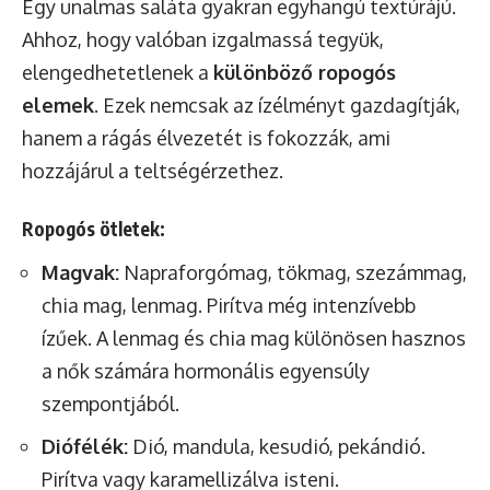
Egy unalmas saláta gyakran egyhangú textúrájú.
Ahhoz, hogy valóban izgalmassá tegyük,
elengedhetetlenek a
különböző ropogós
elemek
. Ezek nemcsak az ízélményt gazdagítják,
hanem a rágás élvezetét is fokozzák, ami
hozzájárul a teltségérzethez.
Ropogós ötletek:
Magvak:
Napraforgómag, tökmag, szezámmag,
chia mag, lenmag. Pirítva még intenzívebb
ízűek. A lenmag és chia mag különösen hasznos
a nők számára hormonális egyensúly
szempontjából.
Diófélék:
Dió, mandula, kesudió, pekándió.
Pirítva vagy karamellizálva isteni.