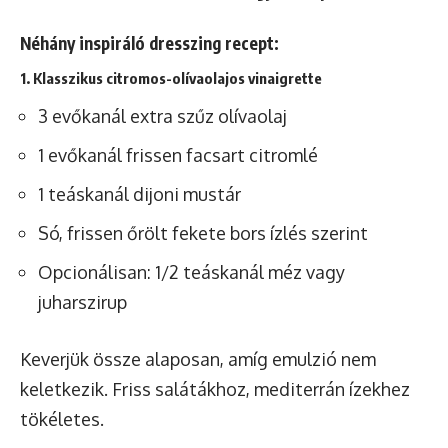
Néhány inspiráló dresszing recept:
1. Klasszikus citromos-olívaolajos vinaigrette
3 evőkanál extra szűz olívaolaj
1 evőkanál frissen facsart citromlé
1 teáskanál dijoni mustár
Só, frissen őrölt fekete bors ízlés szerint
Opcionálisan: 1/2 teáskanál méz vagy
juharszirup
Keverjük össze alaposan, amíg emulzió nem
keletkezik. Friss salátákhoz, mediterrán ízekhez
tökéletes.