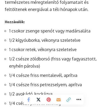
természetes méregtelenítő folyamatait és
feltöltenek energiával a téli hónapok után.
Hozzávalók:
1 csokor zsenge spenót vagy madársaláta
1/2 kígyóuborka, vékonyra szeletelve
1 csokor retek, vékonyra szeletelve
1/2 csésze zöldborsó (friss vagy fagyasztott,
enyhén párolva)
1/4 csésze friss mentalevél, aprítva
1/4 csésze friss petrezselyem, aprítva
1/2 avokádó, kockázva
1/4 csésze pirított tökmag