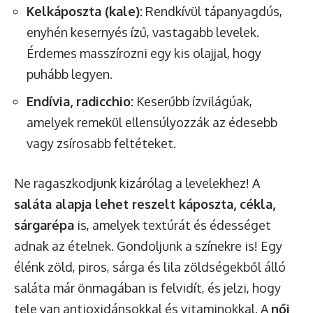
Kelkáposzta (kale):
Rendkívül tápanyagdús,
enyhén kesernyés ízű, vastagabb levelek.
Érdemes masszírozni egy kis olajjal, hogy
puhább legyen.
Endívia, radicchio:
Keserűbb ízvilágúak,
amelyek remekül ellensúlyozzák az édesebb
vagy zsírosabb feltéteket.
Ne ragaszkodjunk kizárólag a levelekhez! A
saláta alapja lehet reszelt káposzta, cékla,
sárgarépa
is, amelyek textúrát és édességet
adnak az ételnek. Gondoljunk a színekre is! Egy
élénk zöld, piros, sárga és lila zöldségekből álló
saláta már önmagában is felvidít, és jelzi, hogy
tele van antioxidánsokkal és vitaminokkal. A
női