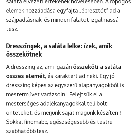
saláta élvezeti értékének növelésében. A ropogós
elemek hozzáadása egyfajta „ébresztőt” ad a
szájpadlásnak, és minden falatot izgalmassá
tesz.
Dresszingek, a saláta lelke: ízek, amik
összekötnek
A dresszing az, ami igazán
összeköti a saláta
összes elemét
, és karaktert ad neki. Egy jó
dresszing képes az egyszerű alapanyagokból is
mesterművet varázsolni. Felejtsük el a
mesterséges adalékanyagokkal teli bolti
önteteket, és merjünk saját magunk készíteni!
Sokkal finomabb, egészségesebb és testre
szabhatóbb lesz.