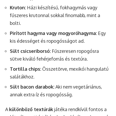
Kruton:
Házi készítésű, fokhagymás vagy
fűszeres krutonnal sokkal finomabb, mint a
bolti.
Pirított hagyma vagy mogyoróhagyma:
Egy
kis édességet és ropogósságot ad.
Sült csicseriborsó:
Fűszeresen ropogósra
sütve kiváló fehérjeforrás és textúra.
Tortilla chips:
Összetörve, mexikói hangulatú
salátákhoz.
Sült bacon darabok:
Aki nem vegetáriánus,
annak extra íz és ropogósság.
A
különböző textúrák
játéka rendkívül fontos a