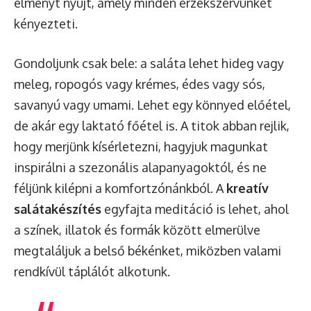
élményt nyújt, amely minden érzékszervünket
kényezteti.
Gondoljunk csak bele: a saláta lehet hideg vagy
meleg, ropogós vagy krémes, édes vagy sós,
savanyú vagy umami. Lehet egy könnyed előétel,
de akár egy laktató főétel is. A titok abban rejlik,
hogy merjünk kísérletezni, hagyjuk magunkat
inspirálni a szezonális alapanyagoktól, és ne
féljünk kilépni a komfortzónánkból. A
kreatív
salátakészítés
egyfajta meditáció is lehet, ahol
a színek, illatok és formák között elmerülve
megtaláljuk a belső békénket, miközben valami
rendkívül táplálót alkotunk.