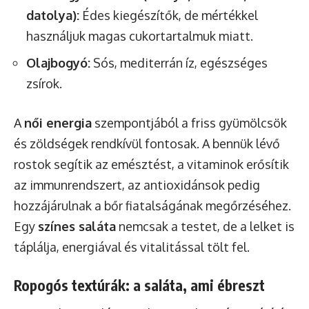
datolya):
Édes kiegészítők, de mértékkel
használjuk magas cukortartalmuk miatt.
Olajbogyó:
Sós, mediterrán íz, egészséges
zsírok.
A
női energia
szempontjából a friss gyümölcsök
és zöldségek rendkívül fontosak. A bennük lévő
rostok segítik az emésztést, a vitaminok erősítik
az immunrendszert, az antioxidánsok pedig
hozzájárulnak a bőr fiatalságának megőrzéséhez.
Egy
színes saláta
nemcsak a testet, de a lelket is
táplálja, energiával és vitalitással tölt fel.
Ropogós textúrák: a saláta, ami ébreszt