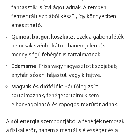
fantasztikus ízvilágot adnak. A tempeh
fermentált szójából készül, így könnyebben
emészthető.
Quinoa, bulgur, kuszkusz:
Ezek a gabonafélék
nemcsak szénhidrátot, hanem jelentős
mennyiségű fehérjét is tartalmaznak.
Edamame:
Friss vagy fagyasztott szójabab,
enyhén sósan, héjastul, vagy kifejtve.
Magvak és diófélék:
Bár főleg zsírt
tartalmaznak, fehérjetartalmuk sem
elhanyagolható, és ropogós textúrát adnak.
A
női energia
szempontjából a fehérjék nemcsak
a fizikai erőt, hanem a mentális élességet és a