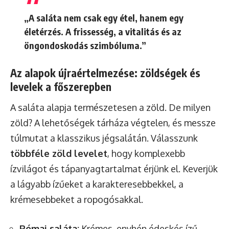
„A saláta nem csak egy étel, hanem egy
életérzés. A frissesség, a vitalitás és az
öngondoskodás szimbóluma.”
Az alapok újraértelmezése: zöldségek és
levelek a főszerepben
A saláta alapja természetesen a zöld. De milyen
zöld? A lehetőségek tárháza végtelen, és messze
túlmutat a klasszikus jégsalátán. Válasszunk
többféle zöld levelet
, hogy komplexebb
ízvilágot és tápanyagtartalmat érjünk el. Keverjük
a lágyabb ízűeket a karakteresebbekkel, a
krémesebbeket a ropogósakkal.
Római saláta:
Krémes, enyhén édeskés ízű,