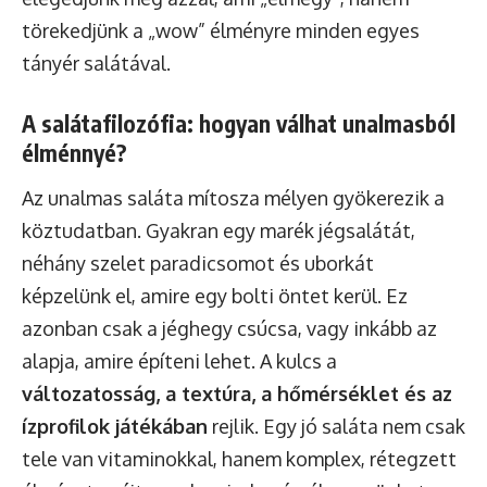
törekedjünk a „wow” élményre minden egyes
tányér salátával.
A salátafilozófia: hogyan válhat unalmasból
élménnyé?
Az unalmas saláta mítosza mélyen gyökerezik a
köztudatban. Gyakran egy marék jégsalátát,
néhány szelet paradicsomot és uborkát
képzelünk el, amire egy bolti öntet kerül. Ez
azonban csak a jéghegy csúcsa, vagy inkább az
alapja, amire építeni lehet. A kulcs a
változatosság, a textúra, a hőmérséklet és az
ízprofilok játékában
rejlik. Egy jó saláta nem csak
tele van vitaminokkal, hanem komplex, rétegzett