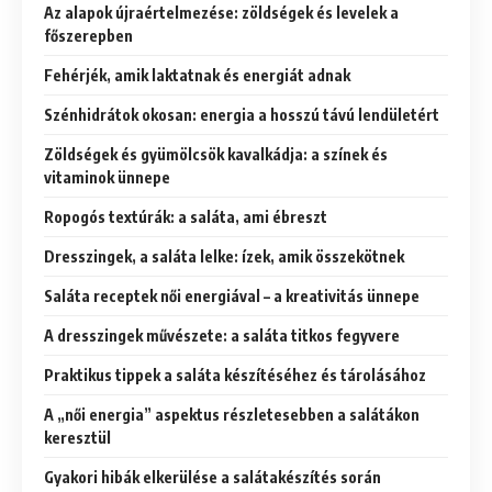
Az alapok újraértelmezése: zöldségek és levelek a
főszerepben
Fehérjék, amik laktatnak és energiát adnak
Szénhidrátok okosan: energia a hosszú távú lendületért
Zöldségek és gyümölcsök kavalkádja: a színek és
vitaminok ünnepe
Ropogós textúrák: a saláta, ami ébreszt
Dresszingek, a saláta lelke: ízek, amik összekötnek
Saláta receptek női energiával – a kreativitás ünnepe
A dresszingek művészete: a saláta titkos fegyvere
Praktikus tippek a saláta készítéséhez és tárolásához
A „női energia” aspektus részletesebben a salátákon
keresztül
Gyakori hibák elkerülése a salátakészítés során