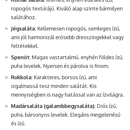
ropogós textúrájú. Kiváló alap szinte bármilyen
salátához.
Jégsaláta:
Kellemesen ropogós, semleges ízű,
ami jól harmonizál erősebb dresszingekkel vagy
feltétekkel.
Spenót:
Magas vastartalmú, enyhén földes ízű,
puha levelek. Nyersen és párolva is finom.
Rukkola:
Karakteres, borsos ízű, ami
izgalmassá tesz minden salátát. Kis
mennyiségben is nagy hatással van az ízvilágra.
Madársaláta (galambbegysaláta):
Diós ízű,
puha, bársonyos levelek. Elegáns megjelenésű
és ízű.