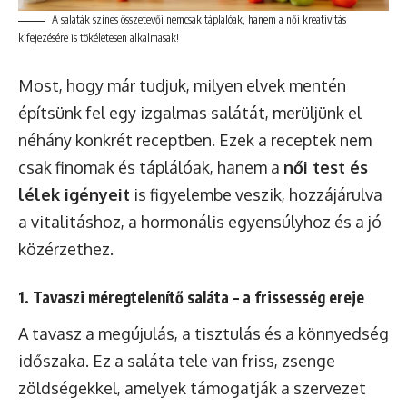
A saláták színes összetevői nemcsak táplálóak, hanem a női kreativitás
kifejezésére is tökéletesen alkalmasak!
Most, hogy már tudjuk, milyen elvek mentén
építsünk fel egy izgalmas salátát, merüljünk el
néhány konkrét receptben. Ezek a receptek nem
csak finomak és táplálóak, hanem a
női test és
lélek igényeit
is figyelembe veszik, hozzájárulva
a vitalitáshoz, a hormonális egyensúlyhoz és a jó
közérzethez.
1. Tavaszi méregtelenítő saláta – a frissesség ereje
A tavasz a megújulás, a tisztulás és a könnyedség
időszaka. Ez a saláta tele van friss, zsenge
zöldségekkel, amelyek támogatják a szervezet