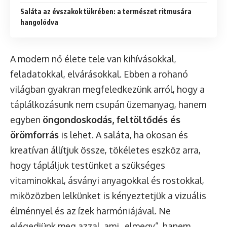
Saláta az évszakok tükrében: a természet ritmusára
hangolódva
A modern nő élete tele van kihívásokkal,
feladatokkal, elvárásokkal. Ebben a rohanó
világban gyakran megfeledkezünk arról, hogy a
táplálkozásunk nem csupán üzemanyag, hanem
egyben
öngondoskodás, feltöltődés és
örömforrás
is lehet. A saláta, ha okosan és
kreatívan állítjuk össze, tökéletes eszköz arra,
hogy tápláljuk testünket a szükséges
vitaminokkal, ásványi anyagokkal és rostokkal,
miközözben lelkünket is kényeztetjük a vizuális
élménnyel és az ízek harmóniájával. Ne
elégedjünk meg azzal, ami „elmegy”, hanem