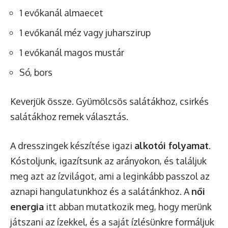
1 evőkanál almaecet
1 evőkanál méz vagy juharszirup
1 evőkanál magos mustár
Só, bors
Keverjük össze. Gyümölcsös salátákhoz, csirkés
salátákhoz remek választás.
A dresszingek készítése igazi
alkotói folyamat
.
Kóstoljunk, igazítsunk az arányokon, és találjuk
meg azt az ízvilágot, ami a leginkább passzol az
aznapi hangulatunkhoz és a salátánkhoz. A
női
energia
itt abban mutatkozik meg, hogy merünk
játszani az ízekkel, és a saját ízlésünkre formáljuk