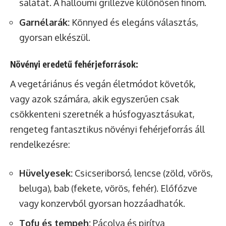
salátát. A halloumi grillezve különösen finom.
Garnélarák:
Könnyed és elegáns választás,
gyorsan elkészül.
Növényi eredetű fehérjeforrások:
A vegetáriánus és vegán életmódot követők,
vagy azok számára, akik egyszerűen csak
csökkenteni szeretnék a húsfogyasztásukat,
rengeteg fantasztikus növényi fehérjeforrás áll
rendelkezésre:
Hüvelyesek:
Csicseriborsó, lencse (zöld, vörös,
beluga), bab (fekete, vörös, fehér). Előfőzve
vagy konzervből gyorsan hozzáadhatók.
Tofu és tempeh:
Pácolva és pirítva