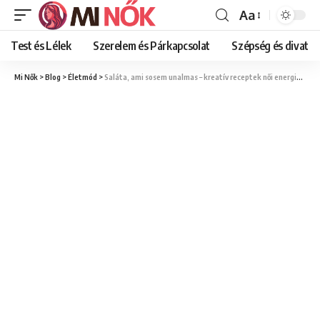
Aa
Font
Resizer
Test és Lélek
Szerelem és Párkapcsolat
Szépség és divat
Mi Nők
>
Blog
>
Életmód
>
Saláta, ami sosem unalmas – kreatív receptek női energiával