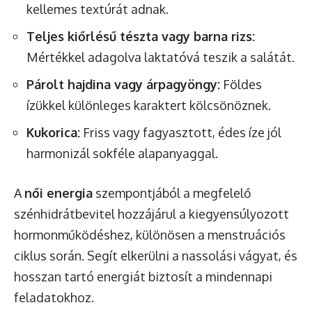
kellemes textúrát adnak.
Teljes kiőrlésű tészta vagy barna rizs:
Mértékkel adagolva laktatóvá teszik a salátát.
Párolt hajdina vagy árpagyöngy:
Földes
ízükkel különleges karaktert kölcsönöznek.
Kukorica:
Friss vagy fagyasztott, édes íze jól
harmonizál sokféle alapanyaggal.
A
női energia
szempontjából a megfelelő
szénhidrátbevitel hozzájárul a kiegyensúlyozott
hormonműködéshez, különösen a menstruációs
ciklus során. Segít elkerülni a nassolási vágyat, és
hosszan tartó energiát biztosít a mindennapi
feladatokhoz.