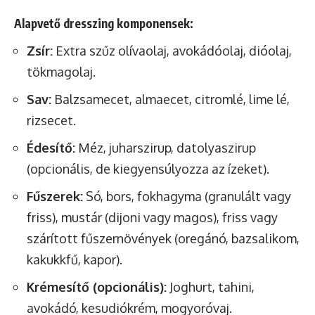
Alapvető dresszing komponensek:
Zsír:
Extra szűz olívaolaj, avokádóolaj, dióolaj,
tökmagolaj.
Sav:
Balzsamecet, almaecet, citromlé, lime lé,
rizsecet.
Édesítő:
Méz, juharszirup, datolyaszirup
(opcionális, de kiegyensúlyozza az ízeket).
Fűszerek:
Só, bors, fokhagyma (granulált vagy
friss), mustár (dijoni vagy magos), friss vagy
szárított fűszernövények (oregánó, bazsalikom,
kakukkfű, kapor).
Krémesítő (opcionális):
Joghurt, tahini,
avokádó, kesudiókrém, mogyoróvaj.