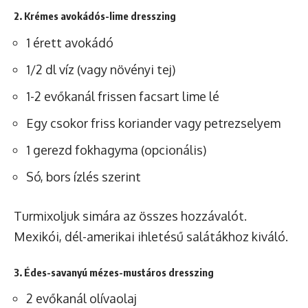
2. Krémes avokádós-lime dresszing
1 érett avokádó
1/2 dl víz (vagy növényi tej)
1-2 evőkanál frissen facsart lime lé
Egy csokor friss koriander vagy petrezselyem
1 gerezd fokhagyma (opcionális)
Só, bors ízlés szerint
Turmixoljuk simára az összes hozzávalót.
Mexikói, dél-amerikai ihletésű salátákhoz kiváló.
3. Édes-savanyú mézes-mustáros dresszing
2 evőkanál olívaolaj