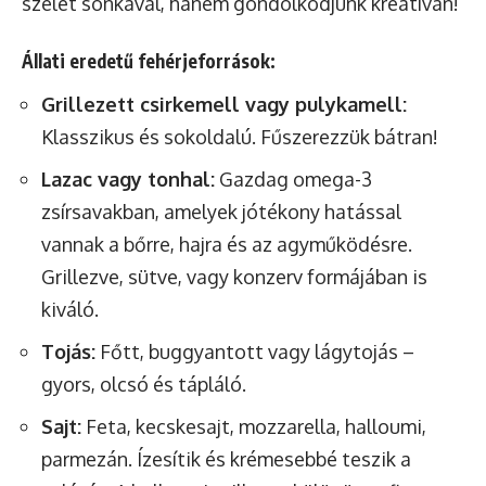
szelet sonkával, hanem gondolkodjunk kreatívan!
Állati eredetű fehérjeforrások:
Grillezett csirkemell vagy pulykamell:
Klasszikus és sokoldalú. Fűszerezzük bátran!
Lazac vagy tonhal:
Gazdag omega-3
zsírsavakban, amelyek jótékony hatással
vannak a bőrre, hajra és az agyműködésre.
Grillezve, sütve, vagy konzerv formájában is
kiváló.
Tojás:
Főtt, buggyantott vagy lágytojás –
gyors, olcsó és tápláló.
Sajt:
Feta, kecskesajt, mozzarella, halloumi,
parmezán. Ízesítik és krémesebbé teszik a