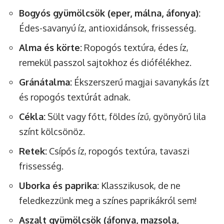
Bogyós gyümölcsök (eper, málna, áfonya):
Édes-savanyú íz, antioxidánsok, frissesség.
Alma és körte:
Ropogós textúra, édes íz,
remekül passzol sajtokhoz és diófélékhez.
Gránátalma:
Ékszerszerű magjai savanykás ízt
és ropogós textúrát adnak.
Cékla:
Sült vagy főtt, földes ízű, gyönyörű lila
színt kölcsönöz.
Retek:
Csípős íz, ropogós textúra, tavaszi
frissesség.
Uborka és paprika:
Klasszikusok, de ne
feledkezzünk meg a színes paprikákról sem!
Aszalt gyümölcsök (áfonya, mazsola,