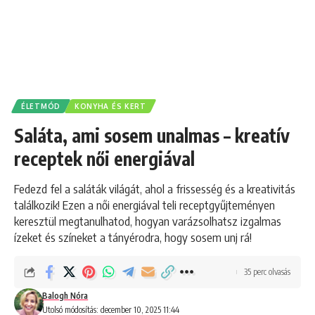
ÉLETMÓD
KONYHA ÉS KERT
Saláta, ami sosem unalmas – kreatív
receptek női energiával
Fedezd fel a saláták világát, ahol a frissesség és a kreativitás
találkozik! Ezen a női energiával teli receptgyűjteményen
keresztül megtanulhatod, hogyan varázsolhatsz izgalmas
ízeket és színeket a tányérodra, hogy sosem unj rá!
35 perc olvasás
Balogh Nóra
Utolsó módosítás: december 10, 2025 11:44