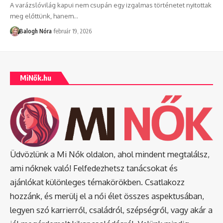
A varázslóvilág kapui nem csupán egy izgalmas történetet nyitottak
meg előttünk, hanem
…
Balogh Nóra
február 19, 2026
MiNők.hu
Üdvözlünk a Mi Nők oldalon, ahol mindent megtalálsz,
ami nőknek való! Felfedezhetsz tanácsokat és
ajánlókat különleges témakörökben. Csatlakozz
hozzánk, és merülj el a női élet összes aspektusában,
legyen szó karrierről, családról, szépségről, vagy akár a