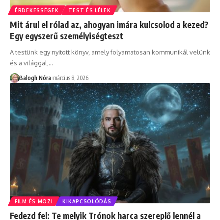
ÉRDEKESSÉGEK
TEST ÉS LÉLEK
Mit árul el rólad az, ahogyan imára kulcsolod a kezed?
Egy egyszerű személyiségteszt
A testünk egy nyitott könyv, amely folyamatosan kommunikál velünk
és a világgal,
…
Balogh Nóra
március 8, 2026
FILM ÉS MOZI
KIKAPCSOLÓDÁS
Fedezd fel: Te melyik Trónok harca szereplő lennél a