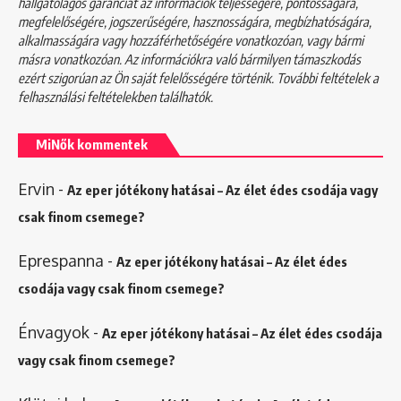
hallgatólagos garanciát az információk teljességére, pontosságára,
megfelelőségére, jogszerűségére, hasznosságára, megbízhatóságára,
alkalmasságára vagy hozzáférhetőségére vonatkozóan, vagy bármi
másra vonatkozóan. Az információkra való bármilyen támaszkodás
ezért szigorúan az Ön saját felelősségére történik. További feltételek a
felhasználási feltételekben
találhatók.
MiNők kommentek
Ervin
-
Az eper jótékony hatásai – Az élet édes csodája vagy
csak finom csemege?
Eprespanna
-
Az eper jótékony hatásai – Az élet édes
csodája vagy csak finom csemege?
Énvagyok
-
Az eper jótékony hatásai – Az élet édes csodája
vagy csak finom csemege?