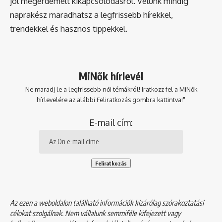
jól megérdemelt kikapcsolódásról. Velünk mindig
naprakész maradhatsz a legfrissebb hírekkel,
trendekkel és hasznos tippekkel.
MiNők hírlevél
Ne maradj le a legfrissebb női témákról! Iratkozz fel a MiNők
hírlevelére az alábbi Feliratkozás gombra kattintva!"
E-mail cím:
Az ezen a weboldalon található információk kizárólag szórakoztatási
célokat szolgálnak. Nem vállalunk semmiféle kifejezett vagy