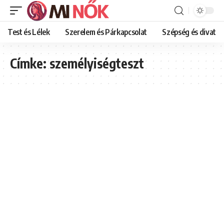
Test és Lélek
Szerelem és Párkapcsolat
Szépség és divat
Címke:
személyiségteszt