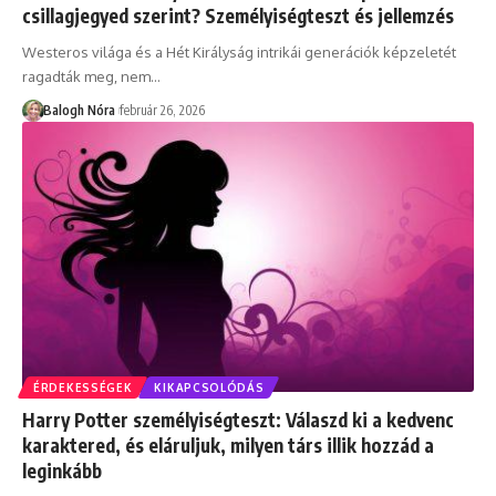
csillagjegyed szerint? Személyiségteszt és jellemzés
Westeros világa és a Hét Királyság intrikái generációk képzeletét
ragadták meg, nem
…
Balogh Nóra
február 26, 2026
ÉRDEKESSÉGEK
KIKAPCSOLÓDÁS
Harry Potter személyiségteszt: Válaszd ki a kedvenc
karaktered, és eláruljuk, milyen társ illik hozzád a
leginkább