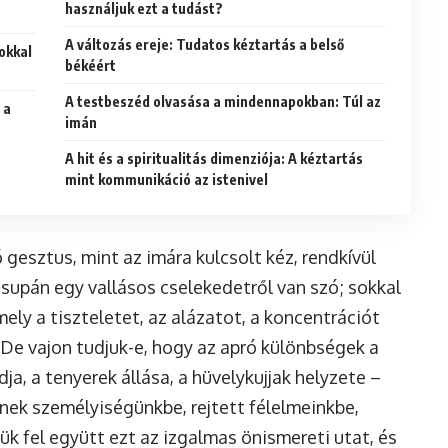
használjuk ezt a tudást?
A változás ereje: Tudatos kéztartás a belső
sokkal
békéért
A testbeszéd olvasása a mindennapokban: Túl az
 a
imán
A hit és a spiritualitás dimenziója: A kéztartás
mint kommunikáció az istenivel
esztus, mint az imára kulcsolt kéz, rendkívül
supán egy vallásos cselekedetről van szó; sokkal
ely a tiszteletet, az alázatot, a koncentrációt
. De vajon tudjuk-e, hogy az apró különbségek a
a, a tenyerek állása, a hüvelykujjak helyzete –
ek személyiségünkbe, rejtett félelmeinkbe,
k fel együtt ezt az izgalmas önismereti utat, és