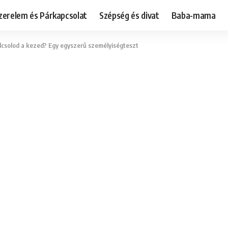
zerelem és Párkapcsolat
Szépség és divat
Baba-mama
kulcsolod a kezed? Egy egyszerű személyiségteszt