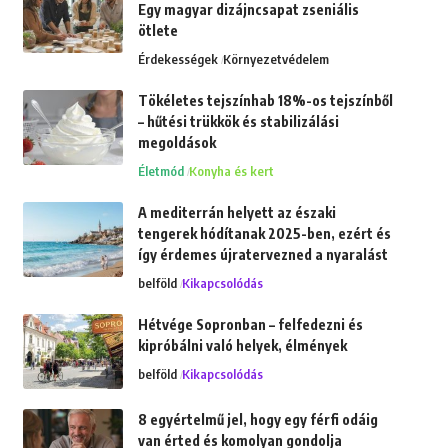
Egy magyar dizájncsapat zseniális
ötlete
Érdekességek
Környezetvédelem
Tökéletes tejszínhab 18%-os tejszínből
– hűtési trükkök és stabilizálási
megoldások
Életmód
Konyha és kert
A mediterrán helyett az északi
tengerek hódítanak 2025-ben, ezért és
így érdemes újratervezned a nyaralást
belföld
Kikapcsolódás
Hétvége Sopronban – felfedezni és
kipróbálni való helyek, élmények
belföld
Kikapcsolódás
8 egyértelmű jel, hogy egy férfi odáig
van érted és komolyan gondolja