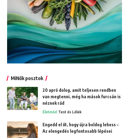
MiNők posztok
20 apró dolog, amit teljesen rendben
van megtenni, még ha mások furcsán is
néznek rád
Életmód
Test és Lélek
Engedd el őt, hogy újra boldog lehess –
Az elengedés legfontosabb lépései