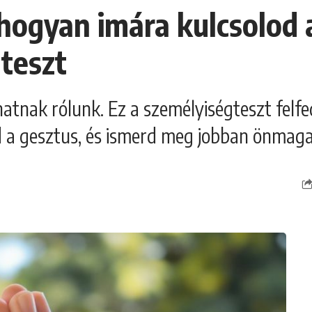
 ahogyan imára kulcsolod
teszt
hatnak rólunk. Ez a személyiségteszt felfe
ad a gesztus, és ismerd meg jobban önmag