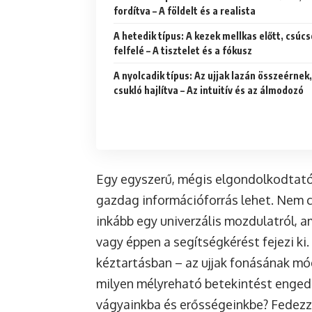
fordítva – A földelt és a realista
A hetedik típus: A kezek mellkas előtt, csúc
felfelé – A tisztelet és a fókusz
A nyolcadik típus: Az ujjak lazán összeérnek,
csukló hajlítva – Az intuitív és az álmodozó
Egy egyszerű, mégis elgondolkodtató g
gazdag információforrás lehet. Nem c
inkább egy univerzális mozdulatról, am
vagy éppen a segítségkérést fejezi ki
kéztartásban – az ujjak fonásának módj
milyen mélyreható betekintést engedn
vágyainkba és erősségeinkbe? Fedezzü