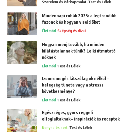
Szerelem és Párkapcsolat
Test és Lélek
Mindennapi ruhák 2025: a legtrendibb
fazonok és hogyan viseld őket
Életmód
Szépség és divat
Hogyan menj tovább, ha minden
kilátástalannak tűnik? Lelki útmutató
nőknek
Életmód
Test és Lélek
Izomremegés látszólag ok nélkül –
betegség tünete vagy a stressz
következménye?
Életmód
Test és Lélek
Egészséges, gyors reggeli
elfoglaltaknak – inspirációk és receptek
Konyha és kert
Test és Lélek