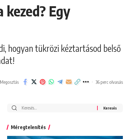
 a kezed? Egy
di, hogyan tükrözi kéztartásod belső
adat!
36 perc olvasás
Megosztás
Search
for:
Méregtelenítés