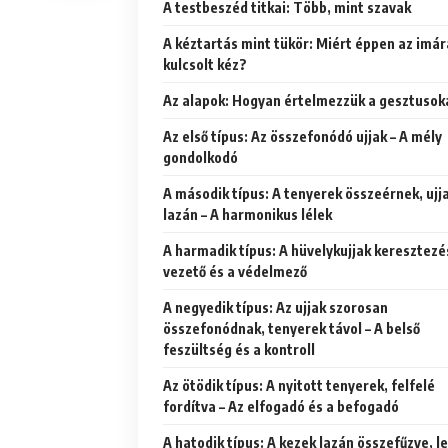
A testbeszéd titkai: Több, mint szavak
A kéztartás mint tükör: Miért éppen az imár
kulcsolt kéz?
Az alapok: Hogyan értelmezzük a gesztusok
Az első típus: Az összefonódó ujjak – A mély
gondolkodó
A második típus: A tenyerek összeérnek, ujj
lazán – A harmonikus lélek
A harmadik típus: A hüvelykujjak keresztezé
vezető és a védelmező
A negyedik típus: Az ujjak szorosan
összefonódnak, tenyerek távol – A belső
feszültség és a kontroll
Az ötödik típus: A nyitott tenyerek, felfelé
fordítva – Az elfogadó és a befogadó
A hatodik típus: A kezek lazán összefűzve, l