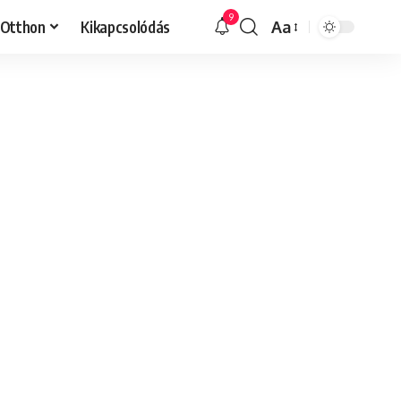
9
Otthon
Kikapcsolódás
Aa
Font
Resizer