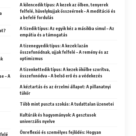
A kilencedik típus: A kezek az ölben, tenyerek
felfelé, hüvelykujjak összeérnek – A meditáció és
a
a befelé fordulás
A tizedik típus: Az egyik kéz a másikba simul – Az
at?
empátia és a támogatás
A tizenegyedik típus: A kezek lazán
összefonódnak, ujjak felfelé – A remény és az
optimizmus
ak
A tizenkettedik típus: A kezek ökölbe szorítva,
összefonódva – A belső erő és a védekezés
se – A
A kéztartás és az érzelmi állapot: A pillanatnyi
tükör
Több mint puszta szokás: A tudattalan üzenetei
Kultúrák és hagyományok: A gesztusok
univerzális nyelve
Önreflexió és személyes fejlődés: Hogyan
efelé