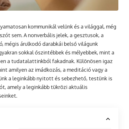
olyamatosan kommunikál velünk és a világgal, még
szót sem. A nonverbális jelek, a gesztusok, a
ó, mégis árulkodó darabkái belső világunk
 gyakran sokkal őszintébbek és mélyebbek, mint a
en a tudatalattinkból fakadnak. Különösen igaz
mint amilyen az imádkozás, a meditáció vagy a
ünk a leginkább nyitott és sebezhető, testünk is
ót, amely a leginkább tükrözi aktuális
seinket.