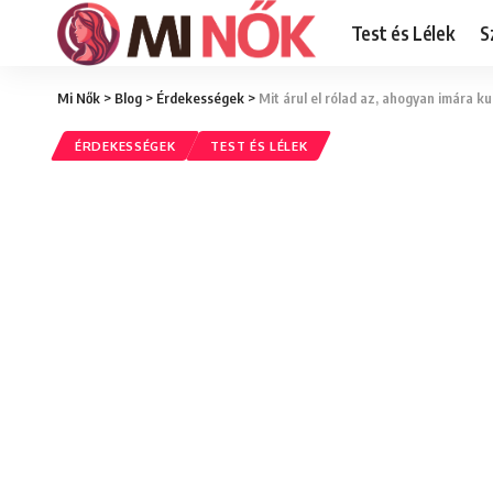
Test és Lélek
S
Mi Nők
>
Blog
>
Érdekességek
>
Mit árul el rólad az, ahogyan imára 
ÉRDEKESSÉGEK
TEST ÉS LÉLEK