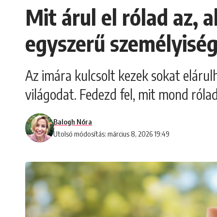
Mit árul el rólad az,
egyszerű személyiség
Az imára kulcsolt kezek sokat elárul
világodat. Fedezd fel, mit mond ról
Balogh Nóra
Utolsó módosítás: március 8, 2026 19:49