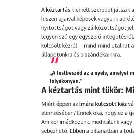
A
kéztartás
kiemelt szerepet játszik a
hiszen ujjaival képesek vagyunk apró
nyitottságot vagy zárkózottságot jel
legyen szó egy egyszerű integetésről
kulcsolt kézről –, mind-mind utalhat 
állapotunkra és a szándékainkra.
„A testbeszéd az a nyelv, amelyet m
folyékonyan.”
A kéztartás mint tükör: Mi
Miért éppen az
imára kulcsolt kéz
vá
elemzésében? Ennek oka, hogy ez a ge
Amikor imádkozunk, meditálunk vagy k
sebezhető. Ebben a pillanatban a tuda