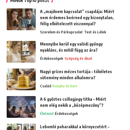
MiNők Top10 poszt
A „majdnem kapcsolat” csapdája: Miért
nem érdemes beérned egy bizonytalan,
félig elkötelezett viszonnyal?
Szerelem és Párkapcsolat
Test és Lélek
Mennyibe kerül egy valódi gyöngy
nyaklánc, és mitől függ az ára?
Érdekességek
Szépség és divat
Nagyi grízes mézes tortája – tökéletes
sütemény minden alkalomra?
Család
Konyha és kert
A 6 győztes csillagjegy titka – Miért
nem elég nekik a „középmezőny”?
Életmód
Érdekességek
Lebomló poharakkal a környezetért –