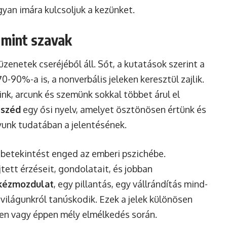
ogyan imára kulcsoljuk a kezünket.
 mint szavak
enetek cseréjéből áll. Sőt, a kutatások szerint a
-90%-a is, a nonverbális jeleken keresztül zajlik.
ink, arcunk és szemünk sokkal többet árul el
eszéd
egy ősi nyelv, amelyet ösztönösen értünk és
yunk tudatában a jelentésének.
 betekintést enged az emberi pszichébe.
tett érzéseit, gondolatait, és jobban
kézmozdulat
, egy pillantás, egy vállrándítás mind-
világunkról tanúskodik. Ezek a jelek különösen
en vagy éppen mély elmélkedés során.