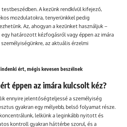
 testbeszédben. A kezünk rendkívül kifejező,
lékos mozdulatokra, tenyerünkkel pedig
ezhetünk. Az, ahogyan a kezünket használjuk –
, egy határozott kézfogásról vagy éppen az imára
a személyiségünkre, az aktuális érzelmi
indenki ért, mégis kevesen beszélnek
ért éppen az imára kulcsolt kéz?
lik ennyire jelentőségteljessé a személyiség
sztus gyakran egy mélyebb, belső folyamat része.
oncentrálunk, lelkünk a leginkább nyitott és
tos kontroll gyakran háttérbe szorul, és a