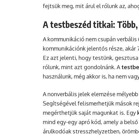
fejtsük meg, mit árul el rólunk az, ah
A testbeszéd titkai: Több,
A kommunikáció nem csupán verbális üz
kommunikációnk jelentős része, akár 70
Ez azt jelenti, hogy testünk, gesztusa
rólunk, mint azt gondolnánk. A
testb
használunk, még akkor is, ha nem vag
A nonverbális jelek elemzése mélyebb
Segítségével felismerhetjük mások rej
megérthetjük saját magunkat is. Egy
mind egy-egy apró kód, amely a belső 
árulkodóak stresszhelyzetben, örömb