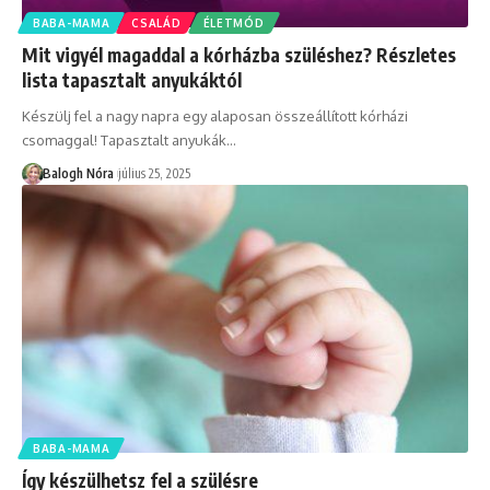
BABA-MAMA
CSALÁD
ÉLETMÓD
Mit vigyél magaddal a kórházba szüléshez? Részletes
lista tapasztalt anyukáktól
Készülj fel a nagy napra egy alaposan összeállított kórházi
csomaggal! Tapasztalt anyukák
…
Balogh Nóra
július 25, 2025
BABA-MAMA
Így készülhetsz fel a szülésre