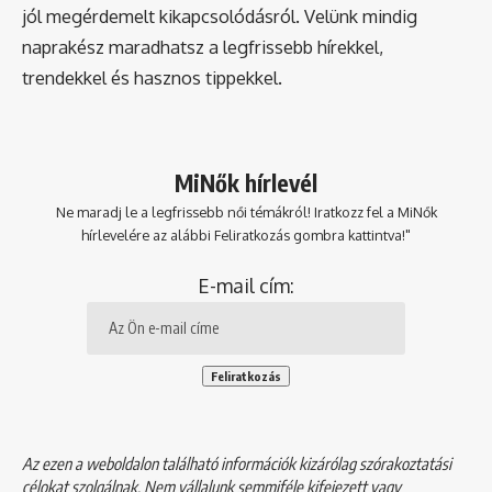
jól megérdemelt kikapcsolódásról. Velünk mindig
naprakész maradhatsz a legfrissebb hírekkel,
trendekkel és hasznos tippekkel.
MiNők hírlevél
Ne maradj le a legfrissebb női témákról! Iratkozz fel a MiNők
hírlevelére az alábbi Feliratkozás gombra kattintva!"
E-mail cím:
Az ezen a weboldalon található információk kizárólag szórakoztatási
célokat szolgálnak. Nem vállalunk semmiféle kifejezett vagy