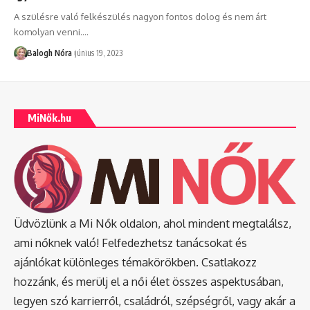
A szülésre való felkészülés nagyon fontos dolog és nem árt
komolyan venni.
…
Balogh Nóra
június 19, 2023
MiNők.hu
Üdvözlünk a Mi Nők oldalon, ahol mindent megtalálsz,
ami nőknek való! Felfedezhetsz tanácsokat és
ajánlókat különleges témakörökben. Csatlakozz
hozzánk, és merülj el a női élet összes aspektusában,
legyen szó karrierről, családról, szépségről, vagy akár a