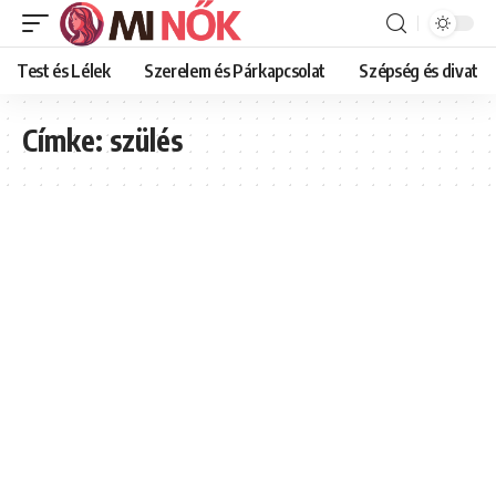
Test és Lélek
Szerelem és Párkapcsolat
Szépség és divat
Címke:
szülés