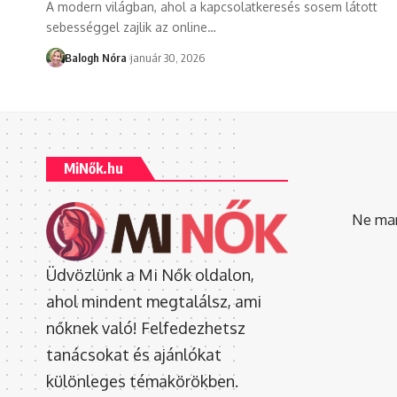
A modern világban, ahol a kapcsolatkeresés sosem látott
sebességgel zajlik az online
…
Balogh Nóra
január 30, 2026
MiNők.hu
Ne mara
Üdvözlünk a Mi Nők oldalon,
ahol mindent megtalálsz, ami
nőknek való! Felfedezhetsz
tanácsokat és ajánlókat
különleges témakörökben.