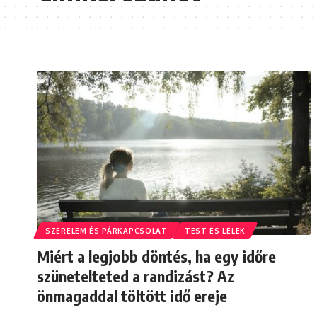
SZERELEM ÉS PÁRKAPCSOLAT
TEST ÉS LÉLEK
Miért a legjobb döntés, ha egy időre
szünetelteted a randizást? Az
önmagaddal töltött idő ereje