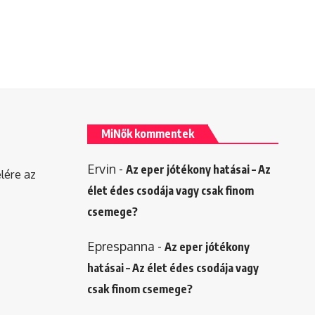
MiNők kommentek
Ervin
-
Az eper jótékony hatásai – Az
elére az
élet édes csodája vagy csak finom
csemege?
Eprespanna
-
Az eper jótékony
hatásai – Az élet édes csodája vagy
csak finom csemege?