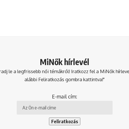
MiNők hírlevél
dj le a legfrissebb női témákról! Iratkozz fel a MiNők hírlev
alábbi Feliratkozás gombra kattintva!"
E-mail cím: