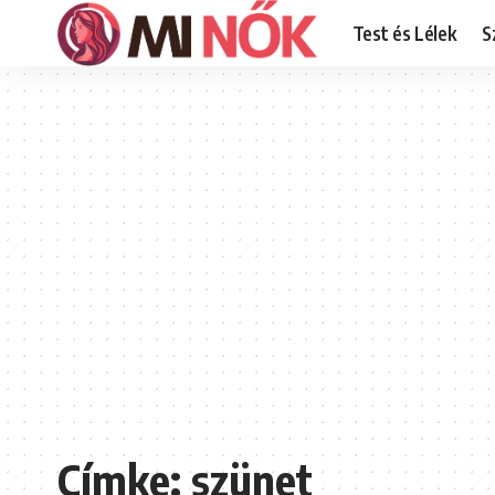
Test és Lélek
S
Címke:
szünet