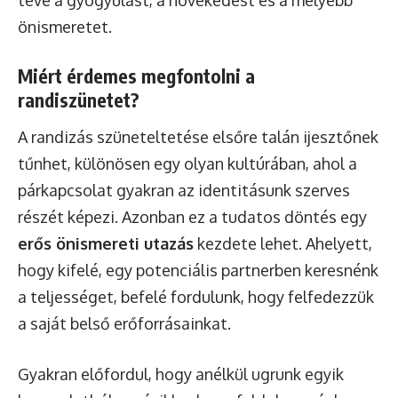
téve a gyógyulást, a növekedést és a mélyebb
önismeretet.
Miért érdemes megfontolni a
randiszünetet?
A randizás szüneteltetése elsőre talán ijesztőnek
tűnhet, különösen egy olyan kultúrában, ahol a
párkapcsolat gyakran az identitásunk szerves
részét képezi. Azonban ez a tudatos döntés egy
erős önismereti utazás
kezdete lehet. Ahelyett,
hogy kifelé, egy potenciális partnerben keresnénk
a teljességet, befelé fordulunk, hogy felfedezzük
a saját belső erőforrásainkat.
Gyakran előfordul, hogy anélkül ugrunk egyik