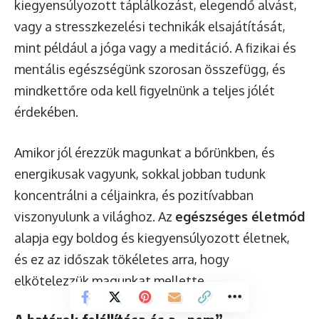
kiegyensúlyozott táplálkozást, elegendő alvást,
vagy a stresszkezelési technikák elsajátítását,
mint például a jóga vagy a meditáció. A fizikai és
mentális egészségünk szorosan összefügg, és
mindkettőre oda kell figyelnünk a teljes jólét
érdekében.
Amikor jól érezzük magunkat a bőrünkben, és
energikusak vagyunk, sokkal jobban tudunk
koncentrálni a céljainkra, és pozitívabban
viszonyulunk a világhoz. Az
egészséges életmód
alapja egy boldog és kiegyensúlyozott életnek,
és ez az időszak tökéletes arra, hogy
elkötelezzük magunkat mellette.