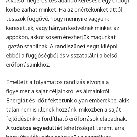
A külső megerősítés állandó keresése egy ördögi
körbe zárhat minket. Ha az önértékünket attól
tesszük függővé, hogy mennyire vagyunk
keresettek, vagy hányan kedvelnek minket az
appokon, akkor sosem érezhetjük magunkat
igazán stabilnak. A
randiszünet
segít kilépni
ebből a függőségből és visszatalálni a belső
erőforrásainkhoz.
Emellett a folyamatos randizás elvonja a
figyelmet a saját céljainkról és álmainkról.
Energiát és időt fektetünk olyan emberekbe, akik
talán nem is illenek hozzánk, miközben a saját
fejlődésünkre fordítható erőforrások elapadnak.
A
tudatos egyedüllét
lehetőséget teremt arra,