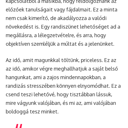
kapcsolatból a másikba, hogy feldolgoznánk az
előzőek tanulságait vagy fájdalmait. Ez a minta
nem csak kimerítő, de akadályozza a valódi
növekedést is. Egy randiszünet lehetőséget ad a
megállásra, a lélegzetvételre, és arra, hogy
objektíven szemléljük a múltat és a jelenünket.
Az idő, amit magunkkal töltünk, priceless. Ez az
az idő, amikor végre meghallhatjuk a saját belső
hangunkat, ami a zajos mindennapokban, a
randizás stresszében könnyen elnyomódhat. Ez a
csend teszi lehetővé, hogy tisztábban lássuk,
mire vágyunk valójában, és mi az, ami valójában
boldoggá tesz minket.