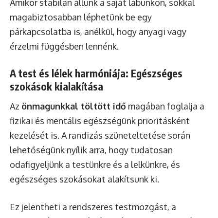
Amikor stabilan állunk a saját lábunkon, sokkal
magabiztosabban léphetünk be egy
párkapcsolatba is, anélkül, hogy anyagi vagy
érzelmi függésben lennénk.
A test és lélek harmóniája: Egészséges
szokások kialakítása
Az
önmagunkkal töltött idő
magában foglalja a
fizikai és mentális egészségünk prioritásként
kezelését is. A randizás szüneteltetése során
lehetőségünk nyílik arra, hogy tudatosan
odafigyeljünk a testünkre és a lelkünkre, és
egészséges szokásokat alakítsunk ki.
Ez jelentheti a rendszeres testmozgást, a