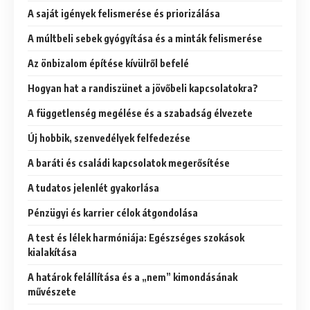
A saját igények felismerése és priorizálása
A múltbeli sebek gyógyítása és a minták felismerése
Az önbizalom építése kívülről befelé
Hogyan hat a randiszünet a jövőbeli kapcsolatokra?
A függetlenség megélése és a szabadság élvezete
Új hobbik, szenvedélyek felfedezése
A baráti és családi kapcsolatok megerősítése
A tudatos jelenlét gyakorlása
Pénzügyi és karrier célok átgondolása
A test és lélek harmóniája: Egészséges szokások
kialakítása
A határok felállítása és a „nem” kimondásának
művészete