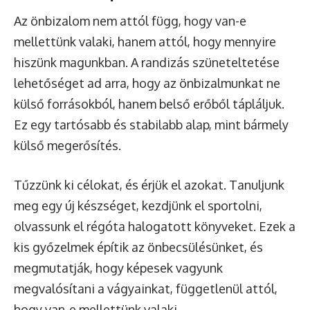
Az önbizalom nem attól függ, hogy van-e
mellettünk valaki, hanem attól, hogy mennyire
hiszünk magunkban. A randizás szüneteltetése
lehetőséget ad arra, hogy az önbizalmunkat ne
külső forrásokból, hanem belső erőből tápláljuk.
Ez egy tartósabb és stabilabb alap, mint bármely
külső megerősítés.
Tűzzünk ki célokat, és érjük el azokat. Tanuljunk
meg egy új készséget, kezdjünk el sportolni,
olvassunk el régóta halogatott könyveket. Ezek a
kis győzelmek építik az önbecsülésünket, és
megmutatják, hogy képesek vagyunk
megvalósítani a vágyainkat, függetlenül attól,
hogy van-e mellettünk valaki.