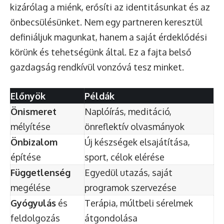
kizárólag a miénk, erősíti az identitásunkat és az
önbecsülésünket. Nem egy partneren keresztül
definiáljuk magunkat, hanem a saját érdeklődési
körünk és tehetségünk által. Ez a fajta belső
gazdagság rendkívül vonzóvá tesz minket.
Előnyök
Példák
Önismeret
Naplóírás, meditáció,
mélyítése
önreflektív olvasmányok
Önbizalom
Új készségek elsajátítása,
építése
sport, célok elérése
Függetlenség
Egyedül utazás, saját
megélése
programok szervezése
Gyógyulás
és
Terápia, múltbeli sérelmek
feldolgozás
átgondolása