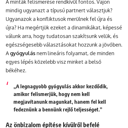
A minták felismerése rendkívül fontos. Vajon
mindig ugyanazt a típusú partnert választjuk?
Ugyanazok a konfliktusok merülnek fel újra és
újra? Ha megértjük ezeket a dinamikákat, képessé
válunk arra, hogy tudatosan szakítsunk velük, és
egészségesebb választásokat hozzunk a jövőben.
A
gyógyulás
nem lineáris folyamat, de minden
egyes lépés közelebb visz minket a belső
békéhez.
„A legnagyobb gyógyulás akkor kezdődik,
amikor felismerjük, hogy nem kell
megjavítanunk magunkat, hanem fel kell
fedeznünk a bennünk rejlő teljességet.”
Az önbizalom építése kívülről befelé