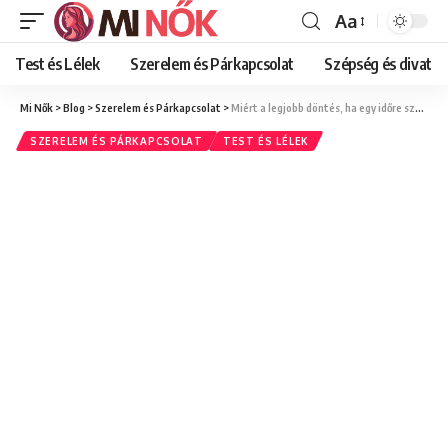
Aa
Font
Resizer
Test és Lélek
Szerelem és Párkapcsolat
Szépség és divat
Mi Nők
>
Blog
>
Szerelem és Párkapcsolat
>
Miért a legjobb döntés, ha egy időre szünetelteted a randizást? Az önmagaddal töltött idő ereje
SZERELEM ÉS PÁRKAPCSOLAT
TEST ÉS LÉLEK