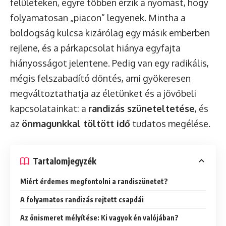
felületeken, egyre többen érzik a nyomást, hogy
folyamatosan „piacon” legyenek. Mintha a
boldogság kulcsa kizárólag egy másik emberben
rejlene, és a párkapcsolat hiánya egyfajta
hiányosságot jelentene. Pedig van egy radikális,
mégis felszabadító döntés, ami gyökeresen
megváltoztathatja az életünket és a jövőbeli
kapcsolatainkat: a
randizás szüneteltetése
, és
az
önmagunkkal töltött idő
tudatos megélése.
Tartalomjegyzék
Miért érdemes megfontolni a randiszünetet?
A folyamatos randizás rejtett csapdái
Az önismeret mélyítése: Ki vagyok én valójában?