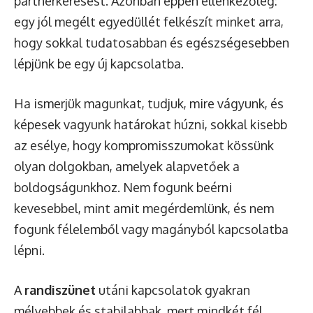
partnerkeresést. Azonban éppen ellenkezőleg:
egy jól megélt egyedüllét felkészít minket arra,
hogy sokkal tudatosabban és egészségesebben
lépjünk be egy új kapcsolatba.
Ha ismerjük magunkat, tudjuk, mire vágyunk, és
képesek vagyunk határokat húzni, sokkal kisebb
az esélye, hogy kompromisszumokat kössünk
olyan dolgokban, amelyek alapvetőek a
boldogságunkhoz. Nem fogunk beérni
kevesebbel, mint amit megérdemlünk, és nem
fogunk félelemből vagy magányból kapcsolatba
lépni.
A
randiszünet
utáni kapcsolatok gyakran
mélyebbek és stabilabbak, mert mindkét fél