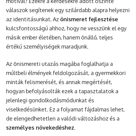
motivál? Ezekre a kérdésekre adott őszinte
válaszok segítenek egy szilárdabb alapra helyezni
az identitásunkat. Az
önismeret fejlesztése
kulcsfontosságú ahhoz, hogy ne vesszünk el egy
másik ember életében, hanem önálló, teljes
értékű személyiségek maradjunk.
Az önismereti utazás magába foglalhatja a
múltbeli élmények feldolgozását, a gyermekkori
minták felismerését, és annak megértését,
hogyan befolyásolták ezek a tapasztalatok a
jelenlegi gondolkodásmódunkat és
viselkedésünket. Ez a folyamat fájdalmas lehet,
de elengedhetetlen a valódi változáshoz és a
személyes növekedéshez
.