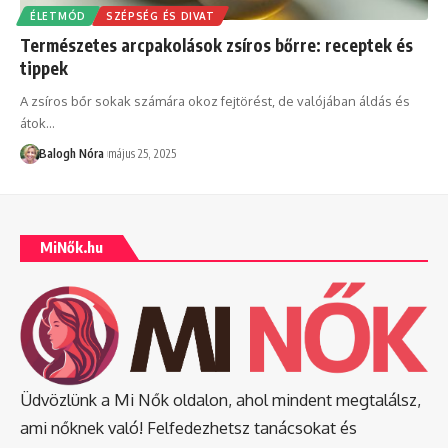
ÉLETMÓD
SZÉPSÉG ÉS DIVAT
Természetes arcpakolások zsíros bőrre: receptek és
tippek
A zsíros bőr sokak számára okoz fejtörést, de valójában áldás és
átok
…
Balogh Nóra
május 25, 2025
MiNők.hu
Üdvözlünk a Mi Nők oldalon, ahol mindent megtalálsz,
ami nőknek való! Felfedezhetsz tanácsokat és