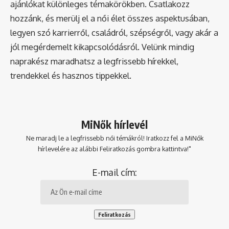
ajánlókat különleges témakörökben. Csatlakozz
hozzánk, és merülj el a női élet összes aspektusában,
legyen szó karrierről, családról, szépségről, vagy akár a
jól megérdemelt kikapcsolódásról. Velünk mindig
naprakész maradhatsz a legfrissebb hírekkel,
trendekkel és hasznos tippekkel.
MiNők hírlevél
Ne maradj le a legfrissebb női témákról! Iratkozz fel a MiNők
hírlevelére az alábbi Feliratkozás gombra kattintva!"
E-mail cím: