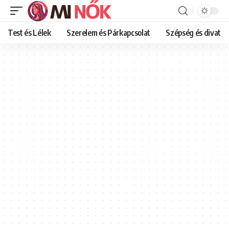
Test és Lélek
Szerelem és Párkapcsolat
Szépség és divat