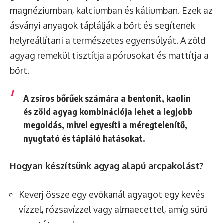
magnéziumban, kalciumban és káliumban. Ezek az
ásványi anyagok táplálják a bőrt és segítenek
helyreállítani a természetes egyensúlyát. A zöld
agyag remekül tisztítja a pórusokat és mattítja a
bőrt.
A zsíros bőrűek számára a bentonit, kaolin
és zöld agyag kombinációja lehet a legjobb
megoldás, mivel egyesíti a méregtelenítő,
nyugtató és tápláló hatásokat.
Hogyan készítsünk agyag alapú arcpakolást?
Keverj össze egy evőkanál agyagot egy kevés
vízzel, rózsavízzel vagy almaecettel, amíg sűrű