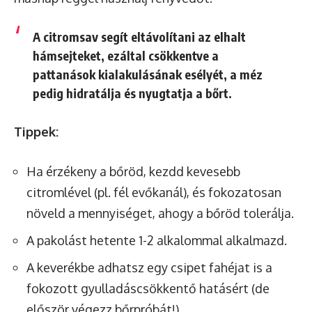
A citromsav segít eltávolítani az elhalt
hámsejteket, ezáltal csökkentve a
pattanások kialakulásának esélyét, a méz
pedig hidratálja és nyugtatja a bőrt.
Tippek:
Ha érzékeny a bőröd, kezdd kevesebb
citromlével (pl. fél evőkanál), és fokozatosan
növeld a mennyiséget, ahogy a bőröd tolerálja.
A pakolást hetente 1-2 alkalommal alkalmazd.
A keverékbe adhatsz egy csipet fahéjat is a
fokozott gyulladáscsökkentő hatásért (de
először végezz bőrpróbát!).