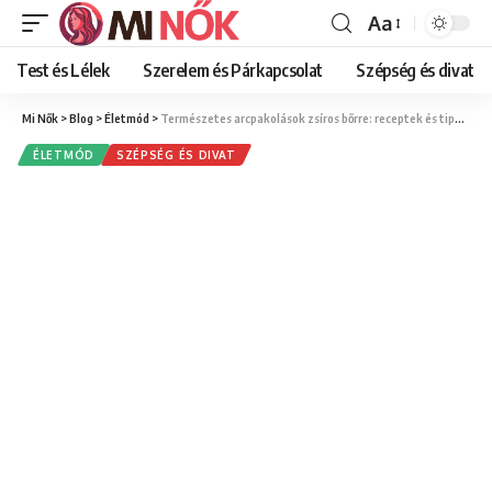
Aa
Font
Resizer
Test és Lélek
Szerelem és Párkapcsolat
Szépség és divat
Mi Nők
>
Blog
>
Életmód
>
Természetes arcpakolások zsíros bőrre: receptek és tippek
ÉLETMÓD
SZÉPSÉG ÉS DIVAT