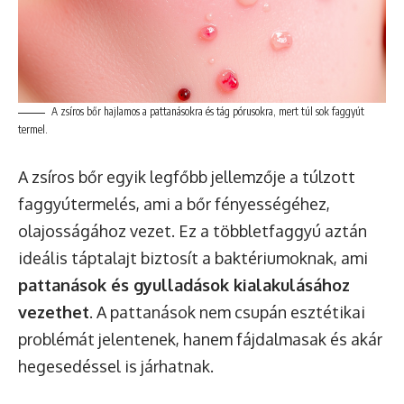
A zsíros bőr hajlamos a pattanásokra és tág pórusokra, mert túl sok faggyút
termel.
A zsíros bőr egyik legfőbb jellemzője a túlzott
faggyútermelés, ami a bőr fényességéhez,
olajosságához vezet. Ez a többletfaggyú aztán
ideális táptalajt biztosít a baktériumoknak, ami
pattanások és gyulladások kialakulásához
vezethet
. A pattanások nem csupán esztétikai
problémát jelentenek, hanem fájdalmasak és akár
hegesedéssel is járhatnak.