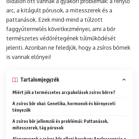
oldalon ott vannak a gyakori problémák: a fénylő
arc, a kitágult pórusok, a mitesszerek és a
pattanások. Ezek mind-mind a túlzott
faggyútermelés következményei, ami a bőr
természetes védőrétegének túlműködését
jelenti. Azonban ne feledjük, hogy a zsíros bőrnek
is vannak előnyei!
Tartalomjegyzék
Miért jók a természetes arcpakolások zsíros bőrre?
A zsíros bőr okai: Genetika, hormonok és környezeti
tényezők
A zsíros bőr jellemzői és problémái: Pattanások,
mitesszerek, tág pórusok
Alapanyagok a zsíros bőr elleni harcban: Agelesszencia a