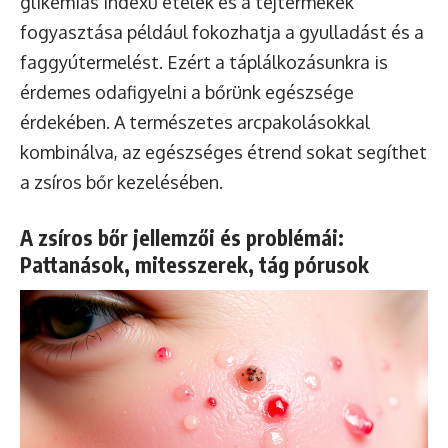
glikémiás indexű ételek és a tejtermékek
fogyasztása például fokozhatja a gyulladást és a
faggyútermelést. Ezért a táplálkozásunkra is
érdemes odafigyelni a bőrünk egészsége
érdekében. A természetes arcpakolásokkal
kombinálva, az egészséges étrend sokat segíthet
a zsíros bőr kezelésében.
A zsíros bőr jellemzői és problémái:
Pattanások, mitesszerek, tág pórusok