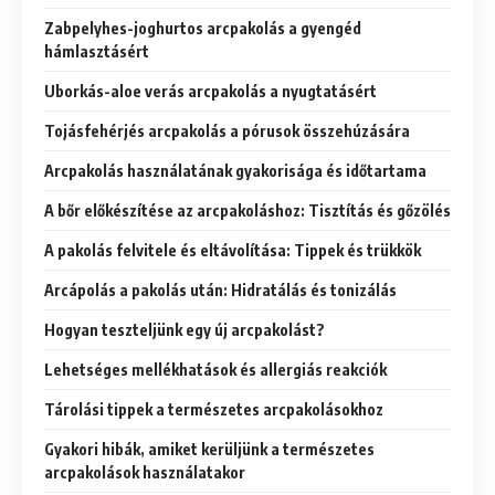
Zabpelyhes-joghurtos arcpakolás a gyengéd
hámlasztásért
Uborkás-aloe verás arcpakolás a nyugtatásért
Tojásfehérjés arcpakolás a pórusok összehúzására
Arcpakolás használatának gyakorisága és időtartama
A bőr előkészítése az arcpakoláshoz: Tisztítás és gőzölés
A pakolás felvitele és eltávolítása: Tippek és trükkök
Arcápolás a pakolás után: Hidratálás és tonizálás
Hogyan teszteljünk egy új arcpakolást?
Lehetséges mellékhatások és allergiás reakciók
Tárolási tippek a természetes arcpakolásokhoz
Gyakori hibák, amiket kerüljünk a természetes
arcpakolások használatakor