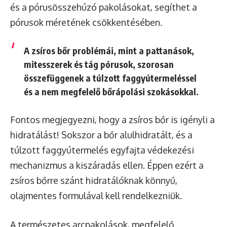
és a pórusösszehúzó pakolásokat, segíthet a
pórusok méretének csökkentésében.
A zsíros bőr problémái, mint a pattanások,
mitesszerek és tág pórusok, szorosan
összefüggenek a túlzott faggyútermeléssel
és a nem megfelelő bőrápolási szokásokkal.
Fontos megjegyezni, hogy a zsíros bőr is igényli a
hidratálást! Sokszor a bőr alulhidratált, és a
túlzott faggyútermelés egyfajta védekezési
mechanizmus a kiszáradás ellen. Éppen ezért a
zsíros bőrre szánt hidratálóknak könnyű,
olajmentes formulával kell rendelkezniük.
A természetes arcpakolások, megfelelő