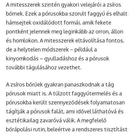
A mitesszerek szintén gyakori velejárói a zsíros
bőrnek. Ezek a pórusokba szorult faggyú és elhalt
hámsejtek oxidálódott formái, amik fekete
pontként jelennek meg leginkább az orron, állon
és homlokon. A mitesszerek eltávolítása fontos,
de a helytelen módszerek – például a
kinyomkodás – gyulladáshoz és a pórusok
további tágulásához vezethet.
A zsíros bőrűek gyakran panaszkodnak a tág
pórusok miatt is. A túlzott faggyútermelés és a
pórusokba került szennyeződések folyamatosan
tágítják a pórusok falát, ami idővel láthatóvá és
esztétikailag zavaróvá válik. A megfelelő
bőrápolási rutin, beleértve a rendszeres tisztítást