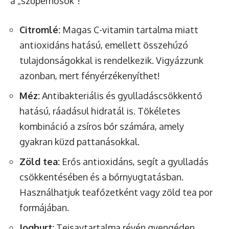
a „szuperhősök”!
Citromlé:
Magas C-vitamin tartalma miatt
antioxidáns hatású, emellett összehúzó
tulajdonságokkal is rendelkezik. Vigyázzunk
azonban, mert fényérzékenyíthet!
Méz:
Antibakteriális és gyulladáscsökkentő
hatású, ráadásul hidratál is. Tökéletes
kombináció a zsíros bőr számára, amely
gyakran küzd pattanásokkal.
Zöld tea:
Erős antioxidáns, segít a gyulladás
csökkentésében és a bőrnyugtatásban.
Használhatjuk teafőzetként vagy zöld tea por
formájában.
Joghurt:
Tejsavtartalma révén gyengéden