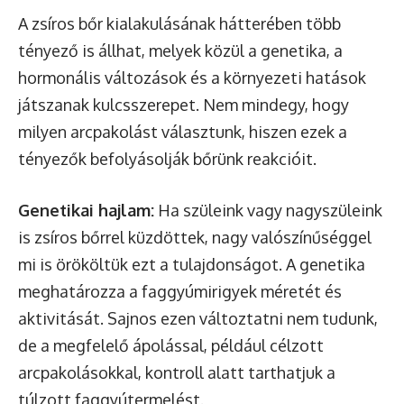
A zsíros bőr kialakulásának hátterében több
tényező is állhat, melyek közül a genetika, a
hormonális változások és a környezeti hatások
játszanak kulcsszerepet. Nem mindegy, hogy
milyen arcpakolást választunk, hiszen ezek a
tényezők befolyásolják bőrünk reakcióit.
Genetikai hajlam:
Ha szüleink vagy nagyszüleink
is zsíros bőrrel küzdöttek, nagy valószínűséggel
mi is örököltük ezt a tulajdonságot. A genetika
meghatározza a faggyúmirigyek méretét és
aktivitását. Sajnos ezen változtatni nem tudunk,
de a megfelelő ápolással, például célzott
arcpakolásokkal, kontroll alatt tarthatjuk a
túlzott faggyútermelést.