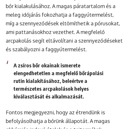
bőr kialakulásához. A magas páratartalom és a
meleg időjárás fokozhatja a faggyútermelést,
míg a szennyeződések eltömíthetik a pórusokat,
ami pattanásokhoz vezethet. A megfelelő
arcpakolás segít eltávolítani a szennyeződéseket
és szabályozni a faggyútermelést.
A zsíros bőr okainak ismerete
elengedhetetlen a megfelelő bőrápolási
rutin kialakításához, beleértve a
természetes arcpakolások helyes
kiválasztását és alkalmazását.
Fontos megjegyezni, hogy az étrendünk is
befolyásolhatja a bőrünk állapotát. A magas