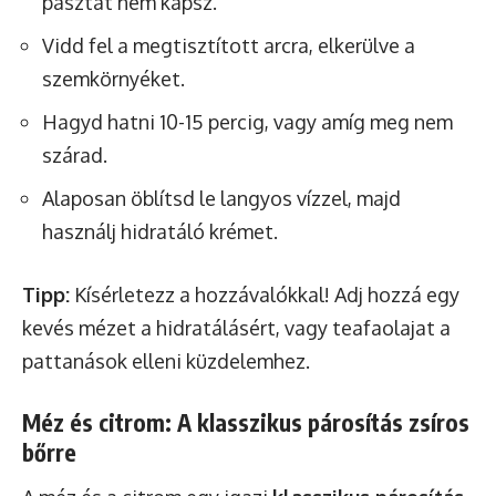
pasztát nem kapsz.
Vidd fel a megtisztított arcra, elkerülve a
szemkörnyéket.
Hagyd hatni 10-15 percig, vagy amíg meg nem
szárad.
Alaposan öblítsd le langyos vízzel, majd
használj hidratáló krémet.
Tipp:
Kísérletezz a hozzávalókkal! Adj hozzá egy
kevés mézet a hidratálásért, vagy teafaolajat a
pattanások elleni küzdelemhez.
Méz és citrom: A klasszikus párosítás zsíros
bőrre