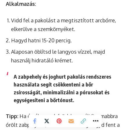
Alkalmazás:
Vidd fel a pakolást a megtisztított arcbőrre,
elkerülve a szemkörnyéket.
Hagyd hatni 15-20 percig.
Alaposan öblítsd le langyos vízzel, majd
használj hidratáló krémet.
A zabpehely és joghurt pakolás rendszeres
használata segít csökkenteni a bőr
zsírosságát, minimalizálni a pórusokat és
egységesíteni a bőrtónust.
Tipp:
Ha érzékeny a bőröd, használj finomabbra
őrölt zabpelyhet, és rövidebb ideig hagyd fent a