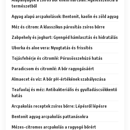
természetből
Agyag alapú arcpakolások: Bentonit, kaolin és zöld agyag
Méz és citrom: A klasszikus párosítás zsíros bőrre
Zabpehely és joghurt: Gyengéd hámlasztás és hidratálás
Uborka és aloe vera: Nyugtatás és frissítés
Tojásfehérje és citromlé: Pórusösszehúzó hatás
Paradicsom és citromlé: A bőr ragyogásáért
Almaecet és víz: A bőr pH-értékének szabályozása
Teafaolaj és méz: Antibakteriális és gyulladáscsökkentő
hatás
Arcpakolás receptek zsíros bőrre: Lépésről lépésre
Bentonit agyag arcpakolás pattanásokra
Mézes-citromos arcpakolás a ragyogó bőrért