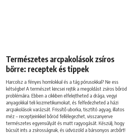
Természetes arcpakolások zsíros
bőrre: receptek és tippek
Harcolsz a fényes homlokkal és a tág pórusokkal? Ne ess
kétségbe! A természet kincsei rejtik a megoldást zsíros bőröd
problémáira. Ebben a cikkben elfelejtheted a drága, vegyi
anyagokkal teli kozmetikumokat, és felfedezheted a házi
arcpakolások varázsát. Frissítő uborka, tisztító agyag, illatos
méz – receptjeinkkel bőröd fellélegezhet, visszanyerve
természetes egyensúlyát és matt ragyogását. Készülj, hogy
búcsút ints a zsírosságnak, és üdvözöld a bársonyos arcbőrt!