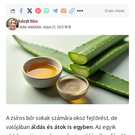
53 perc olvasás
Balogh Nóra
Utolsó módosítás: május 25, 2025 18:18
A zsíros bőr sokak számára okoz fejtörést, de
valójában
áldás és átok is egyben
. Az egyik