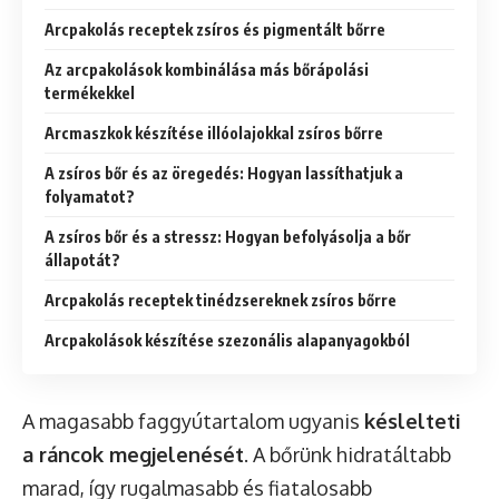
Arcpakolás receptek zsíros és pigmentált bőrre
Az arcpakolások kombinálása más bőrápolási
termékekkel
Arcmaszkok készítése illóolajokkal zsíros bőrre
A zsíros bőr és az öregedés: Hogyan lassíthatjuk a
folyamatot?
A zsíros bőr és a stressz: Hogyan befolyásolja a bőr
állapotát?
Arcpakolás receptek tinédzsereknek zsíros bőrre
Arcpakolások készítése szezonális alapanyagokból
A magasabb faggyútartalom ugyanis
késlelteti
a ráncok megjelenését
. A bőrünk hidratáltabb
marad, így rugalmasabb és fiatalosabb