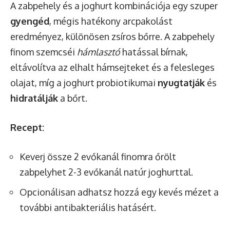
A zabpehely és a joghurt kombinációja egy szuper
gyengéd
, mégis hatékony arcpakolást
eredményez, különösen zsíros bőrre. A zabpehely
finom szemcséi
hámlasztó
hatással bírnak,
eltávolítva az elhalt hámsejteket és a felesleges
olajat, míg a joghurt probiotikumai
nyugtatják
és
hidratálják
a bőrt.
Recept:
Keverj össze 2 evőkanál finomra őrölt
zabpelyhet 2-3 evőkanál natúr joghurttal.
Opcionálisan adhatsz hozzá egy kevés mézet a
további antibakteriális hatásért.