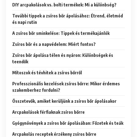
DIY arcpakolások vs. bolti termékek: Mi a különbség?
További tippek a zsíros bőr ápolásához: Étrend, életmód
és napi rutin
A zsíros bőr sminkelése: Tippek és termékajánlók
Zsíros bőr és a napvédelem: Miért fontos?
Zsíros bőr ápolása télen és nyáron: Különbségek és
teendők
Mítoszok és tévhitek a zsíros bőrről
Professzionális kezelések zsíros bőrre: Mikor érdemes
szakemberhez fordulni?
Összetevők, amiket kerüljünk a zsíros bőr ápolásakor
Arcpakolások férfiaknak zsíros bőrre
Gyógynövények a zsíros bőr ápolásában: Főzetek és teák
Arcpakolás receptek érzékeny zsíros bőrre