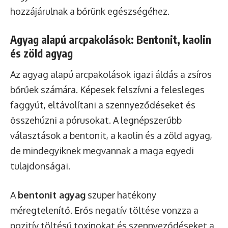
hozzájárulnak a bőrünk egészségéhez.
Agyag alapú arcpakolások: Bentonit, kaolin
és zöld agyag
Az agyag alapú arcpakolások igazi áldás a zsíros
bőrűek számára. Képesek felszívni a felesleges
faggyút, eltávolítani a szennyeződéseket és
összehúzni a pórusokat. A legnépszerűbb
választások a bentonit, a kaolin és a zöld agyag,
de mindegyiknek megvannak a maga egyedi
tulajdonságai.
A
bentonit agyag
szuper hatékony
méregtelenítő. Erős negatív töltése vonzza a
pozitív töltésű toxinokat és szennyeződéseket a