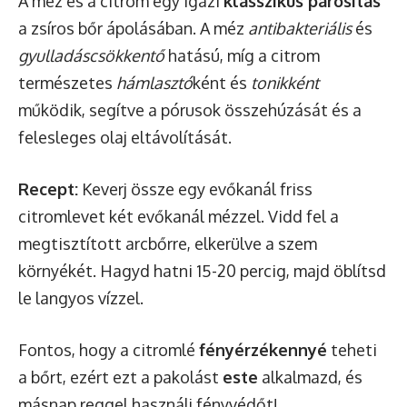
A méz és a citrom egy igazi
klasszikus párosítás
a zsíros bőr ápolásában. A méz
antibakteriális
és
gyulladáscsökkentő
hatású, míg a citrom
természetes
hámlasztó
ként és
tonikként
működik, segítve a pórusok összehúzását és a
felesleges olaj eltávolítását.
Recept:
Keverj össze egy evőkanál friss
citromlevet két evőkanál mézzel. Vidd fel a
megtisztított arcbőrre, elkerülve a szem
környékét. Hagyd hatni 15-20 percig, majd öblítsd
le langyos vízzel.
Fontos, hogy a citromlé
fényérzékennyé
teheti
a bőrt, ezért ezt a pakolást
este
alkalmazd, és
másnap reggel használj fényvédőt!