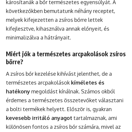
károsítanák a bőr természetes egyensúlyát. A
következőkben bemutatunk néhány receptet,
melyek kifejezetten a zsíros bőrre lettek
kifejlesztve, kihasználva annak előnyeit, és
minimalizálva a hátrányait.
Miért jók a természetes arcpakolások zsíros
bőrre?
A zsíros bőr kezelése kihívást jelenthet, de a
természetes arcpakolások
kíméletes és
hatékony
megoldást kínálnak. Számos okból
érdemes a természetes összetevőket választani
a bolti termékek helyett. Először is, gyakran
kevesebb irritáló anyagot
tartalmaznak, ami
különösen fontos a zsíros bőr számára, mivel az