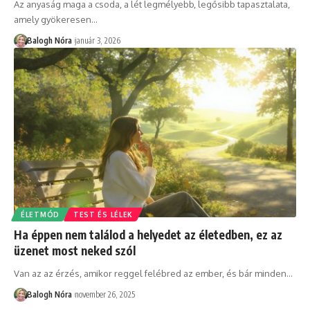
Az anyaság maga a csoda, a lét legmélyebb, legősibb tapasztalata,
amely gyökeresen
…
Balogh Nóra
január 3, 2026
ÉLETMÓD
TEST ÉS LÉLEK
Ha éppen nem találod a helyedet az életedben, ez az
üzenet most neked szól
Van az az érzés, amikor reggel felébred az ember, és bár minden
…
Balogh Nóra
november 26, 2025