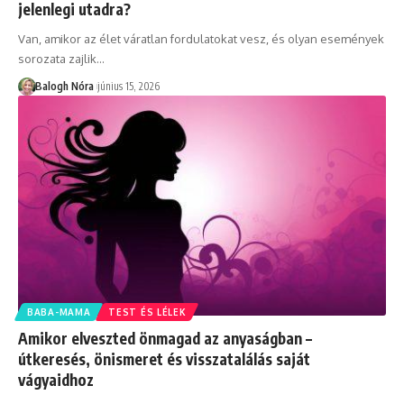
jelenlegi utadra?
Van, amikor az élet váratlan fordulatokat vesz, és olyan események
sorozata zajlik
…
Balogh Nóra
június 15, 2026
BABA-MAMA
TEST ÉS LÉLEK
Amikor elveszted önmagad az anyaságban –
útkeresés, önismeret és visszatalálás saját
vágyaidhoz