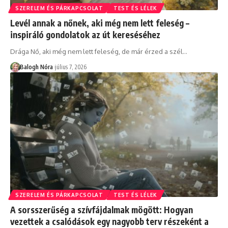
SZERELEM ÉS PÁRKAPCSOLAT
TEST ÉS LÉLEK
Levél annak a nőnek, aki még nem lett feleség –
inspiráló gondolatok az út kereséséhez
Drága Nő, aki még nem lett feleség, de már érzed a szél
…
Balogh Nóra
július 7, 2026
SZERELEM ÉS PÁRKAPCSOLAT
TEST ÉS LÉLEK
A sorsszerűség a szívfájdalmak mögött: Hogyan
vezettek a csalódások egy nagyobb terv részeként a