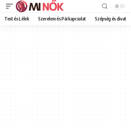
Test és Lélek
Szerelem és Párkapcsolat
Szépség és divat