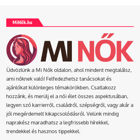
MiNők.hu
Üdvözlünk a Mi Nők oldalon, ahol mindent megtalálsz,
ami nőknek való! Felfedezhetsz tanácsokat és
ajánlókat különleges témakörökben. Csatlakozz
hozzánk, és merülj el a női élet összes aspektusában,
legyen szó karrierről, családról, szépségről, vagy akár a
jól megérdemelt kikapcsolódásról. Velünk mindig
naprakész maradhatsz a legfrissebb hírekkel,
trendekkel és hasznos tippekkel.