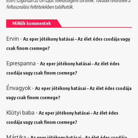
ezért szigorúan az Ön saját felelősségére történik. További feltételek a
felhasználási feltételekben
találhatók.
MiNők kommentek
Ervin
-
Az eper jótékony hatásai – Az élet édes csodája vagy
csak finom csemege?
Eprespanna
-
Az eper jótékony hatásai – Az élet édes
csodája vagy csak finom csemege?
Énvagyok
-
Az eper jótékony hatásai – Az élet édes csodája
vagy csak finom csemege?
Klütyi baba
-
Az eper jótékony hatásai – Az élet édes
csodája vagy csak finom csemege?
Mártika
-
Az eper jótékony hatásai – Az élet édes csodája