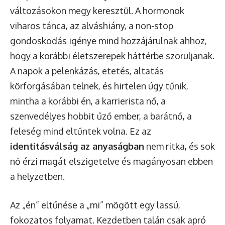
változásokon megy keresztül. A hormonok
viharos tánca, az alváshiány, a non-stop
gondoskodás igénye mind hozzájárulnak ahhoz,
hogy a korábbi életszerepek háttérbe szoruljanak.
A napok a pelenkázás, etetés, altatás
körforgásában telnek, és hirtelen úgy tűnik,
mintha a korábbi én, a karrierista nő, a
szenvedélyes hobbit űző ember, a barátnő, a
feleség mind eltűntek volna. Ez az
identitásválság az anyaságban
nem ritka, és sok
nő érzi magát elszigetelve és magányosan ebben
a helyzetben.
Az „én” eltűnése a „mi” mögött egy lassú,
fokozatos folyamat. Kezdetben talán csak apró