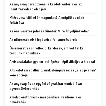
Az anyaság paradoxona: a kezdeti eufória és az
identitásválság első jelei
Miért veszítjük el önmagunkat? A mögöttes okok
feltárása
Az önelvesztés jelei és tünetei: Mire figyeljünk oda?
Az útkeresés első lépései: a felismerés ereje
Önismeret és önreflexió: kérdések, amiket fel kell
tennünk magunknak
A visszatalálás gyakorlati lépései: építsük újra a hidakat
A tökéletesség illúziójának elengedése: az „elég jó anya”
koncepciója
Az anyaság és az egyéni vágyak harmonizálása:
egyensúlyteremtés
A belső erőforrások mozgósítása: reziliencia és
növekedés