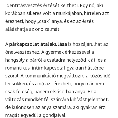
identitásvesztés érzését keltheti. Egy nő, aki
korábban sikeres volt a munkájában, hirtelen azt
érezheti, hogy „csak” anya, és ez az érzés
alááshatja az önbizalmát.
A
párkapcsolat átalakulása
is hozzájárulhat az
önelvesztéshez. A gyermek érkezésével a
hangsúly a párról a családra helyeződik át, és a
romantikus, intim kapcsolat gyakran háttérbe
szorul. A kommunikáció megváltozik, a közös idő
lecsökken, és a nő azt érezheti, hogy már nem
csak feleség, hanem elsősorban anya. Ez a
változás mindkét fél számára kihívást jelenthet,
de különösen az anya számára, aki gyakran érzi
magát egyedül a gondjaival.