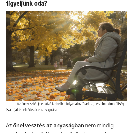
figyeljünk oda?
Az önelvesztés jelei közé tartozik a folyamatos fáradtság, érzelmi kimerültség
és a saját érdeklődések elhanyagolása.
Az
önelvesztés az anyaságban
nem mindig