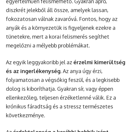
egyértelműen felismerhető. Gyakran apró,
diszkrét jelekből áll össze, amelyek lassan,
fokozatosan válnak zavaróvá. Fontos, hogy az
anyák és a környezetük is figyeljenek ezekre a
tünetekre, mert a korai felismerés segíthet
megelőzni a mélyebb problémákat.
Az egyik leggyakoribb jel az
érzelmi kimerültség
és az ingerlékenység
. Az anya úgy érzi,
folyamatosan a végsőkig feszül, és a legkisebb
dolog is kiboríthatja. Gyakran sír, vagy éppen
ellenkezőleg, teljesen érzéketlenné válik. Ez a
krónikus fáradtság és a stressz természetes
következménye.
Az
érdektelenség a korábbi hobbik iránt