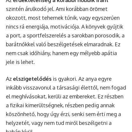
szintén árulkodó jel. Ami korábban örömet
okozott, most tehernek tűnik, vagy egyszerűen
nincs rá energiája, motivációja. A könyvek gyűjtik
a port, a sportfelszerelés a sarokban porosodik, a
barátnőkkel való beszélgetések elmaradnak. Ez
nem csak időhiány, hanem egy mélyebb apátia
jele is lehet.
Az
elszigetelődés
is gyakori. Az anya egyre
inkább visszavonul a társasági élettől, nem fogad
el meghívásokat, kerüli az embereket. Ez részben
a fizikai kimerültségnek, részben pedig annak
köszönhető, hogy úgy érzi, senki sem érti meg a
helyzetét, vagy nem tud miről beszélgetni a
babán kívül.