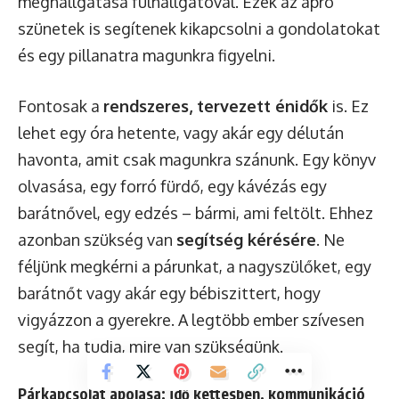
meghallgatása fülhallgatóval. Ezek az apró
szünetek is segítenek kikapcsolni a gondolatokat
és egy pillanatra magunkra figyelni.
Fontosak a
rendszeres, tervezett énidők
is. Ez
lehet egy óra hetente, vagy akár egy délután
havonta, amit csak magunkra szánunk. Egy könyv
olvasása, egy forró fürdő, egy kávézás egy
barátnővel, egy edzés – bármi, ami feltölt. Ehhez
azonban szükség van
segítség kérésére
. Ne
féljünk megkérni a párunkat, a nagyszülőket, egy
barátnőt vagy akár egy bébiszittert, hogy
vigyázzon a gyerekre. A legtöbb ember szívesen
segít, ha tudja, mire van szükségünk.
Párkapcsolat ápolása: idő kettesben, kommunikáció