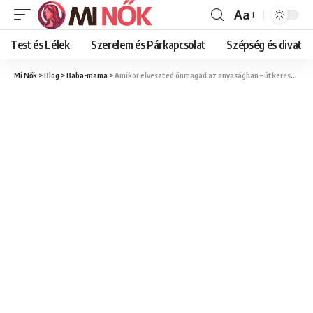
Aa
Font
Resizer
Test és Lélek
Szerelem és Párkapcsolat
Szépség és divat
Mi Nők
>
Blog
>
Baba-mama
>
Amikor elveszted önmagad az anyaságban – útkeresés, önismeret és visszatalálás saját vágyaidhoz