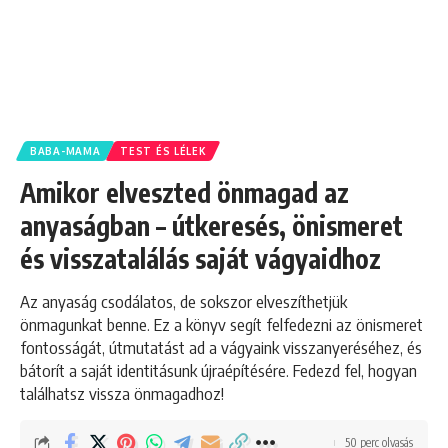
BABA-MAMA
TEST ÉS LÉLEK
Amikor elveszted önmagad az
anyaságban – útkeresés, önismeret
és visszatalálás saját vágyaidhoz
Az anyaság csodálatos, de sokszor elveszíthetjük
önmagunkat benne. Ez a könyv segít felfedezni az önismeret
fontosságát, útmutatást ad a vágyaink visszanyeréséhez, és
bátorít a saját identitásunk újraépítésére. Fedezd fel, hogyan
találhatsz vissza önmagadhoz!
50 perc olvasás