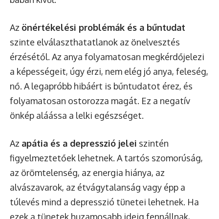
Az
önértékelési problémák és a bűntudat
szinte elválaszthatatlanok az önelvesztés
érzésétől. Az anya folyamatosan megkérdőjelezi
a képességeit, úgy érzi, nem elég jó anya, feleség,
nő. A legapróbb hibáért is bűntudatot érez, és
folyamatosan ostorozza magát. Ez a negatív
önkép aláássa a lelki egészséget.
Az
apátia és a depresszió jelei
szintén
figyelmeztetőek lehetnek. A tartós szomorúság,
az örömtelenség, az energia hiánya, az
alvászavarok, az étvágytalanság vagy épp a
túlevés mind a depresszió tünetei lehetnek. Ha
ezek a tünetek huzamosabb ideig fennállnak,