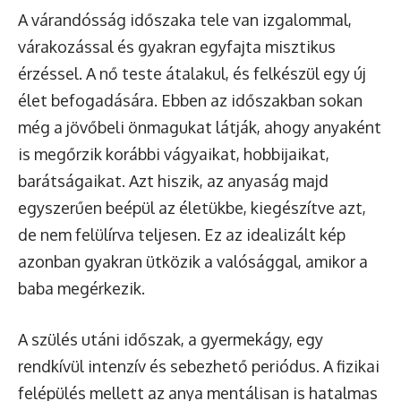
A várandósság időszaka tele van izgalommal,
várakozással és gyakran egyfajta misztikus
érzéssel. A nő teste átalakul, és felkészül egy új
élet befogadására. Ebben az időszakban sokan
még a jövőbeli önmagukat látják, ahogy anyaként
is megőrzik korábbi vágyaikat, hobbijaikat,
barátságaikat. Azt hiszik, az anyaság majd
egyszerűen beépül az életükbe, kiegészítve azt,
de nem felülírva teljesen. Ez az idealizált kép
azonban gyakran ütközik a valósággal, amikor a
baba megérkezik.
A szülés utáni időszak, a gyermekágy, egy
rendkívül intenzív és sebezhető periódus. A fizikai
felépülés mellett az anya mentálisan is hatalmas