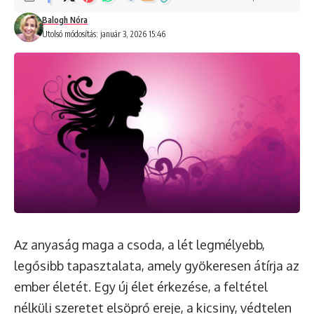
Balogh Nóra
Utolsó módosítás: január 3, 2026 15:46
Az anyaság maga a csoda, a lét legmélyebb,
legősibb tapasztalata, amely gyökeresen átírja az
ember életét. Egy új élet érkezése, a feltétel
nélküli szeretet elsöprő ereje, a kicsiny, védtelen