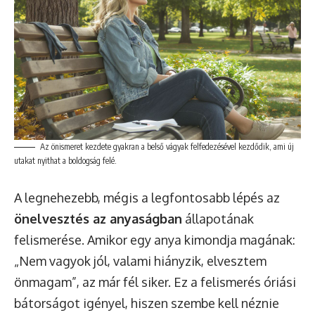
Az önismeret kezdete gyakran a belső vágyak felfedezésével kezdődik, ami új
utakat nyithat a boldogság felé.
A legnehezebb, mégis a legfontosabb lépés az
önelvesztés az anyaságban
állapotának
felismerése. Amikor egy anya kimondja magának:
„Nem vagyok jól, valami hiányzik, elvesztem
önmagam”, az már fél siker. Ez a felismerés óriási
bátorságot igényel, hiszen szembe kell néznie