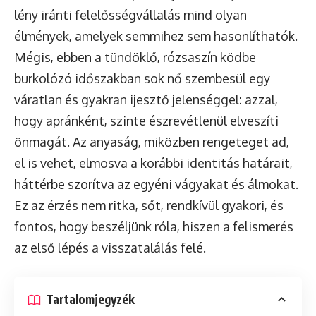
lény iránti felelősségvállalás mind olyan
élmények, amelyek semmihez sem hasonlíthatók.
Mégis, ebben a tündöklő, rózsaszín ködbe
burkolózó időszakban sok nő szembesül egy
váratlan és gyakran ijesztő jelenséggel: azzal,
hogy apránként, szinte észrevétlenül elveszíti
önmagát. Az anyaság, miközben rengeteget ad,
el is vehet, elmosva a korábbi identitás határait,
háttérbe szorítva az egyéni vágyakat és álmokat.
Ez az érzés nem ritka, sőt, rendkívül gyakori, és
fontos, hogy beszéljünk róla, hiszen a felismerés
az első lépés a visszatalálás felé.
Tartalomjegyzék