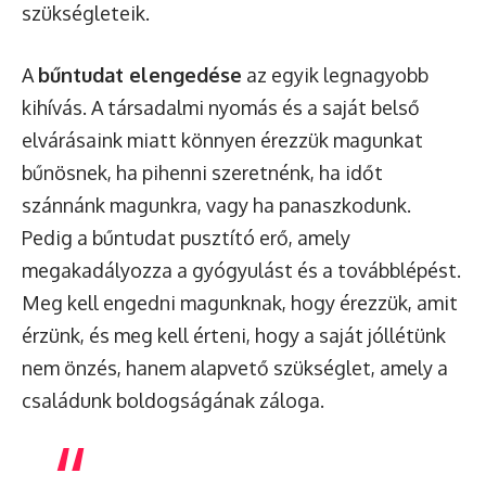
szükségleteik.
A
bűntudat elengedése
az egyik legnagyobb
kihívás. A társadalmi nyomás és a saját belső
elvárásaink miatt könnyen érezzük magunkat
bűnösnek, ha pihenni szeretnénk, ha időt
szánnánk magunkra, vagy ha panaszkodunk.
Pedig a bűntudat pusztító erő, amely
megakadályozza a gyógyulást és a továbblépést.
Meg kell engedni magunknak, hogy érezzük, amit
érzünk, és meg kell érteni, hogy a saját jóllétünk
nem önzés, hanem alapvető szükséglet, amely a
családunk boldogságának záloga.