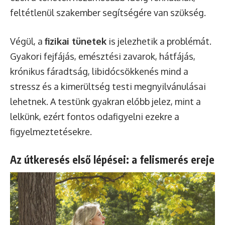
feltétlenül szakember segítségére van szükség.
Végül, a
fizikai tünetek
is jelezhetik a problémát.
Gyakori fejfájás, emésztési zavarok, hátfájás,
krónikus fáradtság, libidócsökkenés mind a
stressz és a kimerültség testi megnyilvánulásai
lehetnek. A testünk gyakran előbb jelez, mint a
lelkünk, ezért fontos odafigyelni ezekre a
figyelmeztetésekre.
Az útkeresés első lépései: a felismerés ereje