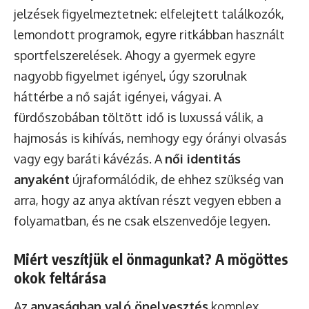
jelzések figyelmeztetnek: elfelejtett találkozók,
lemondott programok, egyre ritkábban használt
sportfelszerelések. Ahogy a gyermek egyre
nagyobb figyelmet igényel, úgy szorulnak
háttérbe a nő saját igényei, vágyai. A
fürdőszobában töltött idő is luxussá válik, a
hajmosás is kihívás, nemhogy egy órányi olvasás
vagy egy baráti kávézás. A
női identitás
anyaként
újraformálódik, de ehhez szükség van
arra, hogy az anya aktívan részt vegyen ebben a
folyamatban, és ne csak elszenvedője legyen.
Miért veszítjük el önmagunkat? A mögöttes
okok feltárása
Az
anyaságban való önelvesztés
komplex