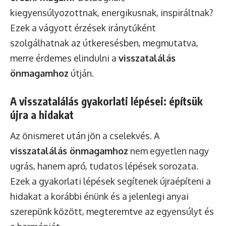
kiegyensúlyozottnak, energikusnak, inspiráltnak?
Ezek a vágyott érzések iránytűként
szolgálhatnak az útkeresésben, megmutatva,
merre érdemes elindulni a
visszatalálás
önmagamhoz
útján.
A visszatalálás gyakorlati lépései: építsük
újra a hidakat
Az önismeret után jön a cselekvés. A
visszatalálás önmagamhoz
nem egyetlen nagy
ugrás, hanem apró, tudatos lépések sorozata.
Ezek a gyakorlati lépések segítenek újraépíteni a
hidakat a korábbi énünk és a jelenlegi anyai
szerepünk között, megteremtve az egyensúlyt és