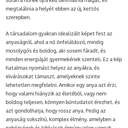
megtalálnia a helyét ebben az új, kettős
szerepben.
A társadalom gyakran idealizált képet fest az
anyaságról, ahol a nő önfeláldozó, mindig
mosolygós és boldog, aki sosem fáradt, és
minden energiáját gyermekének szenteli. Ez a kép
hatalmas nyomást helyez az anyákra, és
elvárásokat támaszt, amelyeknek szinte
lehetetlen megfelelni. Amikor egy anya azt érzi,
hogy valami hiányzik az életéből, vagy nem
boldog teljesen, könnyen bűntudatot érezhet, és
azt gondolhatja, hogy rossz anya. Pedig az
anyaság sokszínű, komplex élmény, amelyben a
nehézségek és kihívások éppúgy jelen vannak,