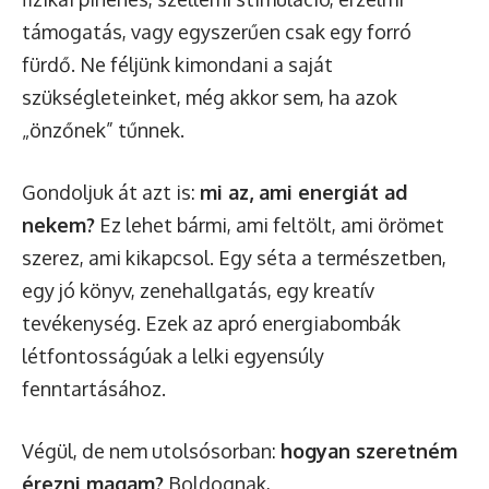
támogatás, vagy egyszerűen csak egy forró
fürdő. Ne féljünk kimondani a saját
szükségleteinket, még akkor sem, ha azok
„önzőnek” tűnnek.
Gondoljuk át azt is:
mi az, ami energiát ad
nekem?
Ez lehet bármi, ami feltölt, ami örömet
szerez, ami kikapcsol. Egy séta a természetben,
egy jó könyv, zenehallgatás, egy kreatív
tevékenység. Ezek az apró energiabombák
létfontosságúak a lelki egyensúly
fenntartásához.
Végül, de nem utolsósorban:
hogyan szeretném
érezni magam?
Boldognak,