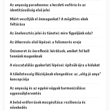
Az anyaság paradoxona: a kezdeti eufória és az
identitásválság első jelei
Miért veszítjük el önmagunkat? A mögöttes okok
feltárása
Az önelvesztés jelei és tünetei: mire figyeljünk oda?
Az útkeresés első lépései: a felismerés ereje
Önismeret és önreflexió: kérdések, amiket fel kell
tennünk magunknak
A visszatalálás gyakorlati lépései: építsük újra a hidakat
A tökéletesség illúziójának elengedése: az „elég jó anya”
koncepciója
Az anyaság és az egyéni vágyak harmonizálása:
egyensúlyteremtés
A belső erőforrások mozgósítása: reziliencia és
növekedés