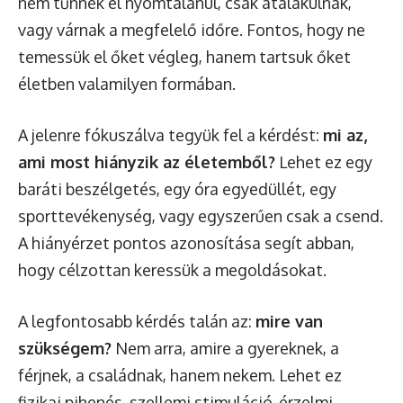
nem tűnnek el nyomtalanul, csak átalakulnak,
vagy várnak a megfelelő időre. Fontos, hogy ne
temessük el őket végleg, hanem tartsuk őket
életben valamilyen formában.
A jelenre fókuszálva tegyük fel a kérdést:
mi az,
ami most hiányzik az életemből?
Lehet ez egy
baráti beszélgetés, egy óra egyedüllét, egy
sporttevékenység, vagy egyszerűen csak a csend.
A hiányérzet pontos azonosítása segít abban,
hogy célzottan keressük a megoldásokat.
A legfontosabb kérdés talán az:
mire van
szükségem?
Nem arra, amire a gyereknek, a
férjnek, a családnak, hanem nekem. Lehet ez
fizikai pihenés, szellemi stimuláció, érzelmi