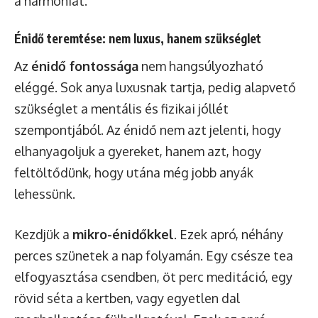
a harmóniát.
Énidő teremtése: nem luxus, hanem szükséglet
Az
énidő fontossága
nem hangsúlyozható
eléggé. Sok anya luxusnak tartja, pedig alapvető
szükséglet a mentális és fizikai jóllét
szempontjából. Az énidő nem azt jelenti, hogy
elhanyagoljuk a gyereket, hanem azt, hogy
feltöltődünk, hogy utána még jobb anyák
lehessünk.
Kezdjük a
mikro-énidőkkel
. Ezek apró, néhány
perces szünetek a nap folyamán. Egy csésze tea
elfogyasztása csendben, öt perc meditáció, egy
rövid séta a kertben, vagy egyetlen dal