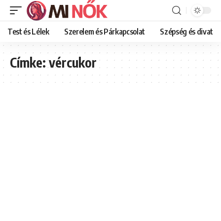
Test és Lélek
Szerelem és Párkapcsolat
Szépség és divat
Címke:
vércukor