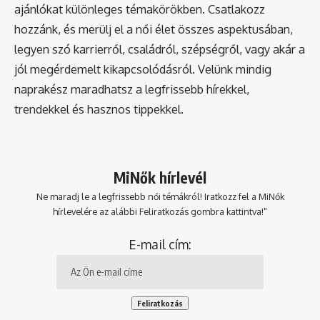
ajánlókat különleges témakörökben. Csatlakozz
hozzánk, és merülj el a női élet összes aspektusában,
legyen szó karrierről, családról, szépségről, vagy akár a
jól megérdemelt kikapcsolódásról. Velünk mindig
naprakész maradhatsz a legfrissebb hírekkel,
trendekkel és hasznos tippekkel.
MiNők hírlevél
Ne maradj le a legfrissebb női témákról! Iratkozz fel a MiNők
hírlevelére az alábbi Feliratkozás gombra kattintva!"
E-mail cím: