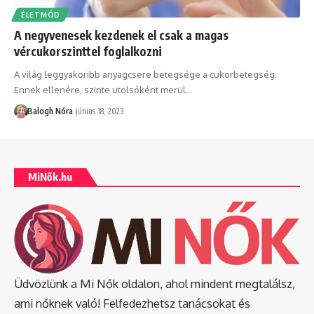
ÉLETMÓD
A negyvenesek kezdenek el csak a magas
vércukorszinttel foglalkozni
A világ leggyakoribb anyagcsere betegsége a cukorbetegség.
Ennek ellenére, szinte utolsóként merül
…
Balogh Nóra
június 18, 2023
MiNők.hu
Üdvözlünk a Mi Nők oldalon, ahol mindent megtalálsz,
ami nőknek való! Felfedezhetsz tanácsokat és