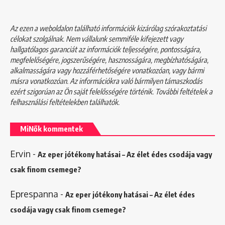
Az ezen a weboldalon található információk kizárólag szórakoztatási
célokat szolgálnak. Nem vállalunk semmiféle kifejezett vagy
hallgatólagos garanciát az információk teljességére, pontosságára,
megfelelőségére, jogszerűségére, hasznosságára, megbízhatóságára,
alkalmasságára vagy hozzáférhetőségére vonatkozóan, vagy bármi
másra vonatkozóan. Az információkra való bármilyen támaszkodás
ezért szigorúan az Ön saját felelősségére történik. További feltételek a
felhasználási feltételekben
találhatók.
MiNők kommentek
Ervin
-
Az eper jótékony hatásai – Az élet édes csodája vagy
csak finom csemege?
Eprespanna
-
Az eper jótékony hatásai – Az élet édes
csodája vagy csak finom csemege?