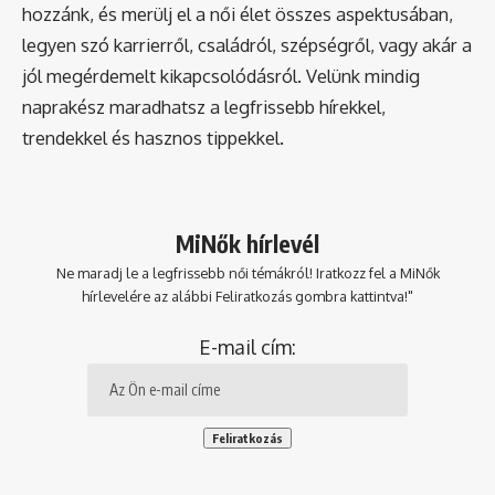
hozzánk, és merülj el a női élet összes aspektusában,
legyen szó karrierről, családról, szépségről, vagy akár a
jól megérdemelt kikapcsolódásról. Velünk mindig
naprakész maradhatsz a legfrissebb hírekkel,
trendekkel és hasznos tippekkel.
MiNők hírlevél
Ne maradj le a legfrissebb női témákról! Iratkozz fel a MiNők
hírlevelére az alábbi Feliratkozás gombra kattintva!"
E-mail cím: