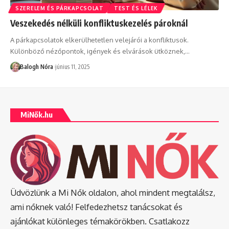
SZERELEM ÉS PÁRKAPCSOLAT
TEST ÉS LÉLEK
Veszekedés nélküli konfliktuskezelés pároknál
A párkapcsolatok elkerülhetetlen velejárói a konfliktusok.
Különböző nézőpontok, igények és elvárások ütköznek,
…
Balogh Nóra
június 11, 2025
MiNők.hu
Üdvözlünk a Mi Nők oldalon, ahol mindent megtalálsz,
ami nőknek való! Felfedezhetsz tanácsokat és
ajánlókat különleges témakörökben. Csatlakozz