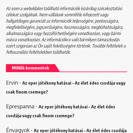
Az ezen a weboldalon található információk kizárólag szórakoztatási
célokat szolgálnak. Nem vállalunk semmiféle kifejezett vagy
hallgatólagos garanciát az információk teljességére, pontosságára,
megfelelőségére, jogszerűségére, hasznosságára, megbízhatóságára,
alkalmasságára vagy hozzáférhetőségére vonatkozóan, vagy bármi
másra vonatkozóan. Az információkra való bármilyen támaszkodás
ezért szigorúan az Ön saját felelősségére történik. További feltételek a
felhasználási feltételekben
találhatók.
MiNők kommentek
Ervin
-
Az eper jótékony hatásai – Az élet édes csodája vagy
csak finom csemege?
Eprespanna
-
Az eper jótékony hatásai – Az élet édes
csodája vagy csak finom csemege?
Énvagyok
-
Az eper jótékony hatásai – Az élet édes csodája