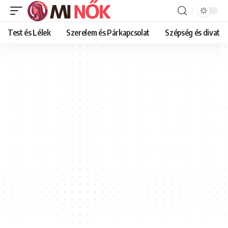
Test és Lélek
Szerelem és Párkapcsolat
Szépség és divat