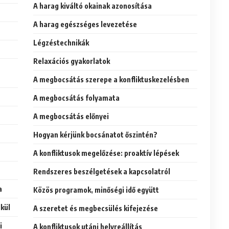
A harag kiváltó okainak azonosítása
A harag egészséges levezetése
Légzéstechnikák
Relaxációs gyakorlatok
A megbocsátás szerepe a konfliktuskezelésben
A megbocsátás folyamata
A megbocsátás előnyei
Hogyan kérjünk bocsánatot őszintén?
A konfliktusok megelőzése: proaktív lépések
Rendszeres beszélgetések a kapcsolatról
a
Közös programok, minőségi idő együtt
lkül
A szeretet és megbecsülés kifejezése
i
A konfliktusok utáni helyreállítás