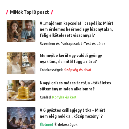
MiNők Top10 poszt
A „majdnem kapcsolat” csapdája: Miért
nem érdemes beérned egy bizonytalan,
félig elkötelezett viszonnyal?
Szerelem és Párkapcsolat
Test és Lélek
Mennyibe kerül egy valódi gyöngy
nyaklánc, és mitől függ az ára?
Érdekességek
Szépség és divat
Nagyi grízes mézes tortája – tökéletes
sütemény minden alkalomra?
Család
Konyha és kert
A 6 győztes csillagjegy titka – Miért
nem elég nekik a „középmezőny”?
Életmód
Érdekességek