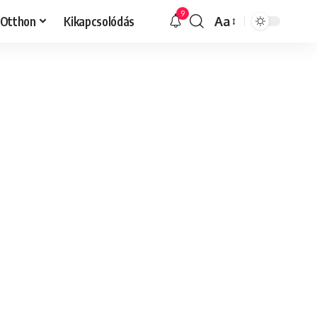
9
Otthon
Kikapcsolódás
Aa
Font
Resizer