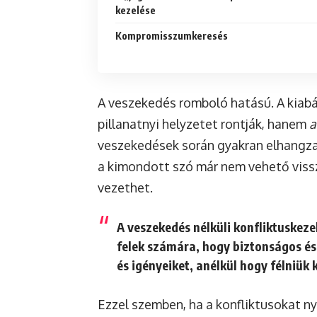
kezelése
Kompromisszumkeresés
A veszekedés romboló hatású. A kiabá
pillanatnyi helyzetet rontják, hanem
a
veszekedések során gyakran elhangz
a kimondott szó már nem vehető viss
vezethet.
A veszekedés nélküli konfliktuskeze
felek számára, hogy
biztonságos é
és igényeiket, anélkül hogy félniük 
Ezzel szemben, ha a konfliktusokat n