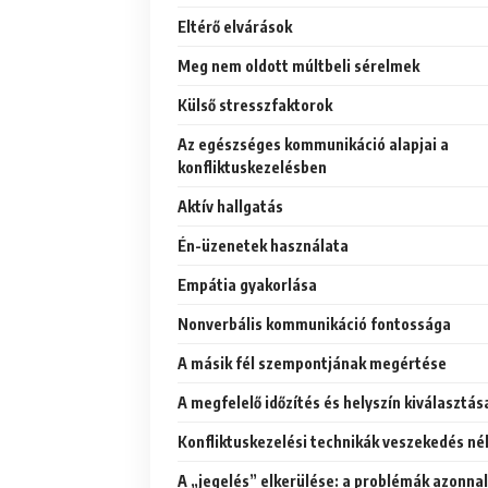
Eltérő elvárások
Meg nem oldott múltbeli sérelmek
Külső stresszfaktorok
Az egészséges kommunikáció alapjai a
konfliktuskezelésben
Aktív hallgatás
Én-üzenetek használata
Empátia gyakorlása
Nonverbális kommunikáció fontossága
A másik fél szempontjának megértése
A megfelelő időzítés és helyszín kiválasztás
Konfliktuskezelési technikák veszekedés né
A „jegelés” elkerülése: a problémák azonnal