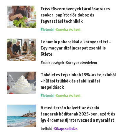
Friss fűszernövények tárolása: vizes
csokor, papírtörlős doboz és
fagyasztási technikák
Életmód
Konyha és kert
Lebomló poharakkal a környezetért –
Egy magyar dizájncsapat zseniális
ötlete
Érdekességek
Környezetvédelem
Tökéletes tejszínhab 18%-os tejszínből
– hűtési trükkök és stabilizálási
megoldások
Életmód
Konyha és kert
A mediterrán helyett az északi
tengerek hódítanak 2025-ben, ezért és
így érdemes újratervezned a nyaralást
belföld
Kikapcsolódás