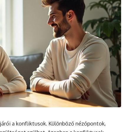
járói a konfliktusok. Különböző nézőpontok,