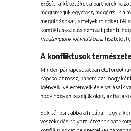
erősíti a köteléket
a partnerek közöt
megismerjük egymást, megértsük a má
megoldásokat, amelyek mindkét fél 
konfliktuskezelés nem azt jelenti, h
megtanulunk jól vitatkozni
, tisztelet
A konfliktusok természete
Minden párkapcsolatban előfordulnak k
kapcsolat rossz, hanem azt, hogy két 
igényeik, véleményeik és elvárásaik v
hogy hogyan kezeljük őket, az határo
Sok pár esik abba a hibába, hogy a ko
veszekedés helyett léteznek hatékony
konfliktusokat ne személyes támadá