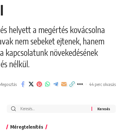
l
edés helyett a megértés kovácsolna
szavak nem sebeket ejtenek, hanem
et a kapcsolatunk növekedésének
és nélkül.
44 perc olvasás
Megosztás
Search
for:
Méregtelenítés