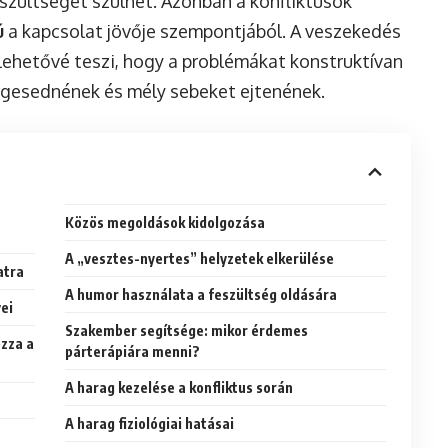
eszültséget szülhet. Azonban a konfliktusok
ú
a kapcsolat jövője szempontjából. A veszekedés
a lehetővé teszi, hogy a problémákat konstruktívan
rgesednének és mély sebeket ejtenének.
Közös megoldások kidolgozása
A „vesztes-nyertes” helyzetek elkerülése
atra
A humor használata a feszültség oldására
yei
Szakember segítsége: mikor érdemes
ozza a
párterápiára menni?
A harag kezelése a konfliktus során
A harag fiziológiai hatásai