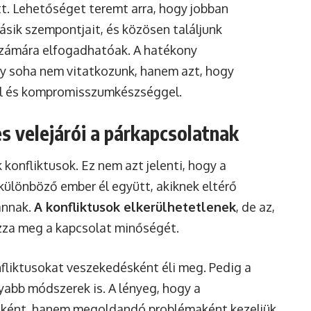
t. Lehetőséget teremt arra, hogy jobban
sik szempontjait, és közösen találjunk
számára elfogadhatóak. A hatékony
ogy soha nem vitatkozunk, hanem azt, hogy
tel és kompromisszumkészséggel.
s velejárói a párkapcsolatnak
onfliktusok. Ez nem azt jelenti, hogy a
különböző ember él együtt, akiknek eltérő
annak.
A konfliktusok elkerülhetetlenek
, de az,
zza meg a kapcsolat minőségét.
nfliktusokat veszekedésként éli meg. Pedig a
abb módszerek is. A lényeg, hogy a
sként, hanem megoldandó problémaként kezeljük.