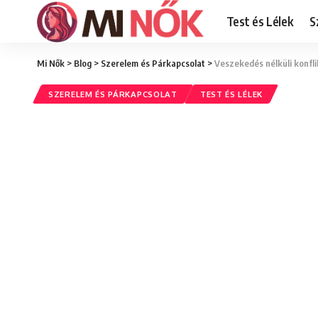
Test és Lélek
S
Mi Nők
>
Blog
>
Szerelem és Párkapcsolat
>
Veszekedés nélküli konfl
SZERELEM ÉS PÁRKAPCSOLAT
TEST ÉS LÉLEK