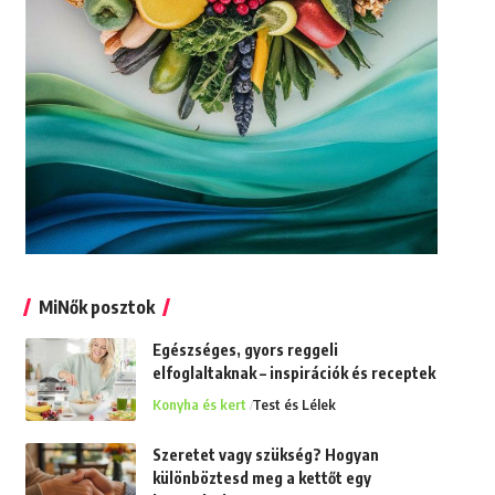
MiNők posztok
Egészséges, gyors reggeli
elfoglaltaknak – inspirációk és receptek
Konyha és kert
Test és Lélek
Szeretet vagy szükség? Hogyan
különböztesd meg a kettőt egy