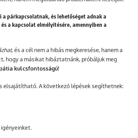
i a párkapcsolatnak, és lehetőséget adnak a
és a kapcsolat elmélyítésére, amennyiben a
ázhat
, és a cél nem a hibás megkeresése, hanem a
t, hogy a másikat hibáztatnánk, próbáljuk meg
átia kulcsfontosságú!
s elsajátítható. A következő lépések segíthetnek:
igényeinket.