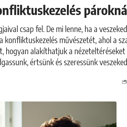
onfliktuskezelés párokná
gjaival csap fel. De mi lenne, ha a veszek
a a konfliktuskezelés művészetét, ahol a 
tt, hogyan alakíthatjuk a nézeteltérések
lgassunk, értsünk és szeressünk veszeked