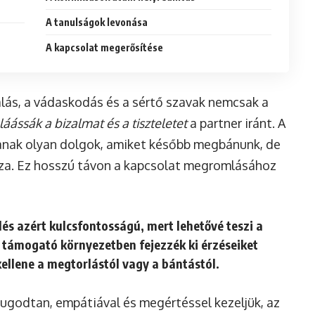
A tanulságok levonása
A kapcsolat megerősítése
lás, a vádaskodás és a sértő szavak nemcsak a
láássák a bizalmat és a tiszteletet
a partner iránt. A
anak olyan dolgok, amiket később megbánunk, de
za. Ez hosszú távon a kapcsolat megromlásához
lés azért kulcsfontosságú, mert lehetővé teszi a
s támogató környezetben
fejezzék ki érzéseiket
kellene a megtorlástól vagy a bántástól.
yugodtan, empátiával és megértéssel kezeljük, az