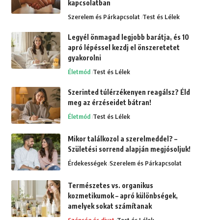
kapcsolatban
Szerelem és Párkapcsolat
Test és Lélek
Legyél önmagad legjobb barátja, és 10
apró lépéssel kezdj el önszeretetet
gyakorolni
Életmód
Test és Lélek
Szerinted túlérzékenyen reagálsz? Éld
meg az érzéseidet bátran!
Életmód
Test és Lélek
Mikor találkozol a szerelmeddel? –
Születési sorrend alapján megjósoljuk!
Érdekességek
Szerelem és Párkapcsolat
Természetes vs. organikus
kozmetikumok – apró különbségek,
amelyek sokat számítanak
Szépség és divat
Test és Lélek