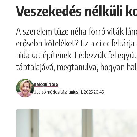
Veszekedés nélküli k
A szerelem tüze néha forró viták lán
erősebb köteléket? Ez a cikk feltárj
hidakat építenek. Fedezzük fel együ
táptalajává, megtanulva, hogyan hal
Balogh Nóra
Utolsó módosítás: június 11, 2025 20:45