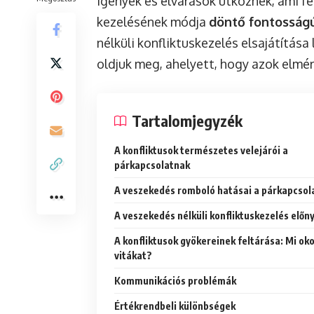
igények és elvárások ütköznek, ami f
kezelésének módja
döntő fontosság
nélküli konfliktuskezelés elsajátítás
oldjuk meg, ahelyett, hogy azok elmé
Tartalomjegyzék
A konfliktusok természetes velejárói a
párkapcsolatnak
A veszekedés romboló hatásai a párkapcsol
A veszekedés nélküli konfliktuskezelés előn
A konfliktusok gyökereinek feltárása: Mi ok
vitákat?
Kommunikációs problémák
Értékrendbeli különbségek