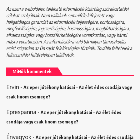
Az ezen a weboldalon található információk kizárólag szórakoztatási
célokat szolgálnak. Nem vállalunk semmiféle kifejezett vagy
hallgatólagos garanciát az információk teljességére, pontosságára,
megfelelőségére, jogszerűségére, hasznosságára, megbízhatóságára,
alkalmasságára vagy hozzáférhetőségére vonatkozóan, vagy bármi
másra vonatkozóan. Az információkra való bármilyen támaszkodás
ezért szigorúan az Ön saját felelősségére történik. További feltételek a
felhasználási feltételekben
találhatók.
MiNők kommentek
Ervin
-
Az eper jótékony hatásai – Az élet édes csodája vagy
csak finom csemege?
Eprespanna
-
Az eper jótékony hatásai – Az élet édes
csodája vagy csak finom csemege?
Énvagyok
-
Az eper jótékony hatásai – Az élet édes csodája