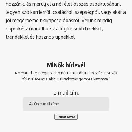
hozzánk, és merülj el a női élet összes aspektusában,
legyen szó karrierről, családról, szépségről, vagy akár a
jól megérdemelt kikapcsolódásról. Velünk mindig
naprakész maradhatsz a legfrissebb hírekkel,
trendekkel és hasznos tippekkel.
MiNők hírlevél
Ne maradj le a legfrissebb női témákról! Iratkozz fel a MiNők
hírlevelére az alábbi Feliratkozás gombra kattintva!"
E-mail cím: