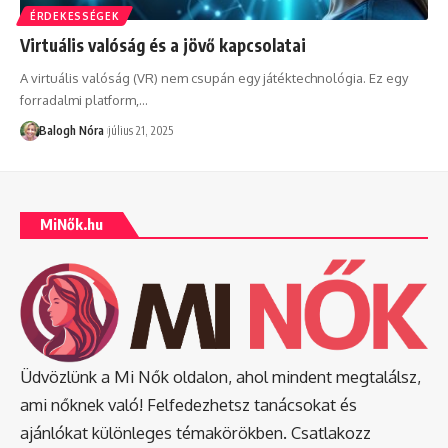
ÉRDEKESSÉGEK
Virtuális valóság és a jövő kapcsolatai
A virtuális valóság (VR) nem csupán egy játéktechnológia. Ez egy
forradalmi platform,
…
Balogh Nóra
július 21, 2025
MiNők.hu
Üdvözlünk a Mi Nők oldalon, ahol mindent megtalálsz,
ami nőknek való! Felfedezhetsz tanácsokat és
ajánlókat különleges témakörökben. Csatlakozz