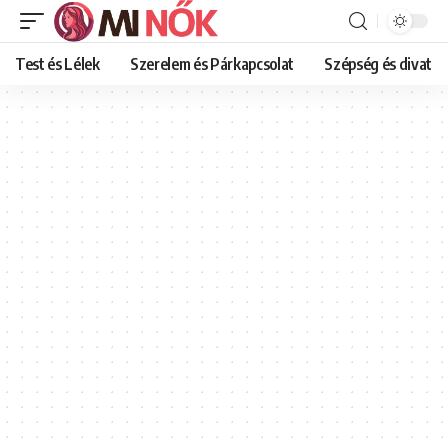
Test és Lélek
Szerelem és Párkapcsolat
Szépség és divat