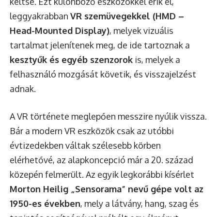
keltse. Ezt különböző eszközökkel érik el,
leggyakrabban
VR szemüvegekkel (HMD –
Head-Mounted Display)
, melyek vizuális
tartalmat jelenítenek meg, de ide tartoznak a
kesztyűk és egyéb szenzorok
is, melyek a
felhasználó mozgását követik, és visszajelzést
adnak.
A VR története meglepően messzire nyúlik vissza.
Bár a modern VR eszközök csak az utóbbi
évtizedekben váltak szélesebb körben
elérhetővé, az alapkoncepció már a 20. század
közepén felmerült. Az egyik legkorábbi kísérlet
Morton Heilig „Sensorama” nevű gépe volt az
1950-es években
, mely a látvány, hang, szag és