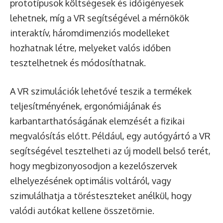
prototípusok költségesek és időigényesek
lehetnek, míg a VR segítségével a mérnökök
interaktív, háromdimenziós modelleket
hozhatnak létre, melyeket valós időben
tesztelhetnek és módosíthatnak.
A VR szimulációk lehetővé teszik a termékek
teljesítményének, ergonómiájának és
karbantarthatóságának elemzését a fizikai
megvalósítás előtt. Például, egy autógyártó a VR
segítségével tesztelheti az új modell belső terét,
hogy megbizonyosodjon a kezelőszervek
elhelyezésének optimális voltáról, vagy
szimulálhatja a törésteszteket anélkül, hogy
valódi autókat kellene összetörnie.