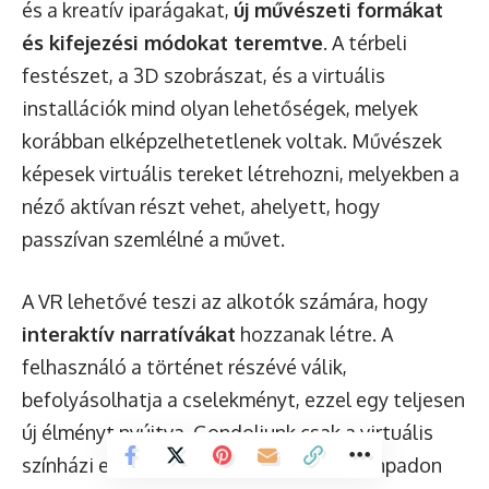
és a kreatív iparágakat,
új művészeti formákat
és kifejezési módokat teremtve
. A térbeli
festészet, a 3D szobrászat, és a virtuális
installációk mind olyan lehetőségek, melyek
korábban elképzelhetetlenek voltak. Művészek
képesek virtuális tereket létrehozni, melyekben a
néző aktívan részt vehet, ahelyett, hogy
passzívan szemlélné a művet.
A VR lehetővé teszi az alkotók számára, hogy
interaktív narratívákat
hozzanak létre. A
felhasználó a történet részévé válik,
befolyásolhatja a cselekményt, ezzel egy teljesen
új élményt nyújtva. Gondoljunk csak a virtuális
színházi előadásokra, ahol a nézők a színpadon