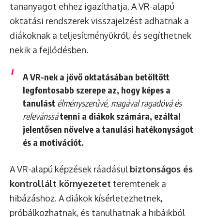
tananyagot ehhez igazíthatja. A VR-alapú
oktatási rendszerek visszajelzést adhatnak a
diákoknak a teljesítményükről, és segíthetnek
nekik a fejlődésben.
A VR-nek a jövő oktatásában betöltött
legfontosabb szerepe az, hogy képes a
tanulást
élményszerűvé, magával ragadóvá és
relevánssá
tenni a diákok számára, ezáltal
jelentősen növelve a tanulási hatékonyságot
és a motivációt.
A VR-alapú képzések ráadásul
biztonságos és
kontrollált környezetet
teremtenek a
hibázáshoz. A diákok kísérletezhetnek,
próbálkozhatnak, és tanulhatnak a hibáikból