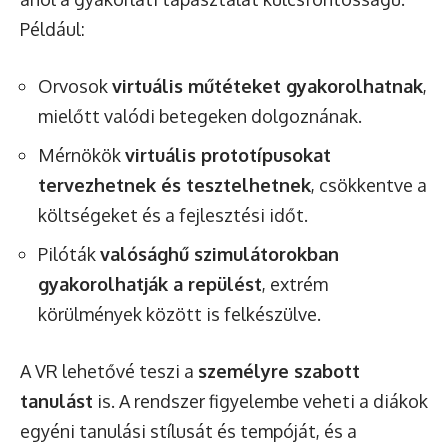
Például:
Orvosok
virtuális műtéteket gyakorolhatnak
,
mielőtt valódi betegeken dolgoznának.
Mérnökök
virtuális prototípusokat
tervezhetnek és tesztelhetnek
, csökkentve a
költségeket és a fejlesztési időt.
Pilóták
valósághű szimulátorokban
gyakorolhatják a repülést
, extrém
körülmények között is felkészülve.
A VR lehetővé teszi a
személyre szabott
tanulást
is. A rendszer figyelembe veheti a diákok
egyéni tanulási stílusát és tempóját, és a