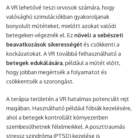
A VR lehetővé teszi orvosok számára, hogy
valósághű szimulációkban gyakoroljanak
bonyolult műtéteket, mielőtt azokat valódi
betegeken végeznék el. Ez
növeli a sebészeti
beavatkozások sikerességét
és csökkenti a
kockázatokat. A VR továbbá felhasználható a
betegek edukálására
, például a műtét előtt,
hogy jobban megértsék a folyamatot és
csökkentsék a szorongást.
A terápia területén a VR hatalmas potenciált rejt
magában. Használható például fóbiák kezelésére,
ahol a betegek kontrollált környezetben
szembesülhetnek félelmeikkel. A poszttraumás
stressz szindróma (PTSD) kezelése is