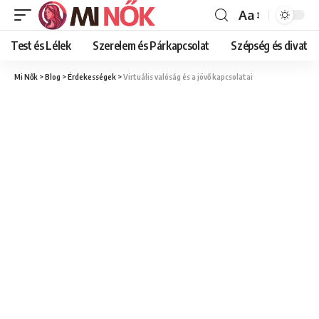
Aa
Font
Resizer
Test és Lélek
Szerelem és Párkapcsolat
Szépség és divat
Mi Nők
>
Blog
>
Érdekességek
>
Virtuális valóság és a jövő kapcsolatai