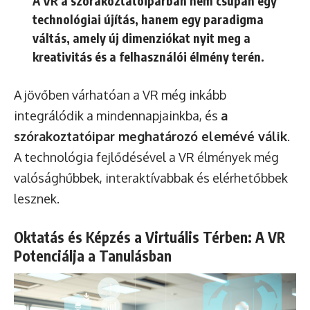
A VR a szórakoztatóiparban nem csupán egy
technológiai újítás, hanem egy paradigma
váltás, amely új dimenziókat nyit meg a
kreativitás és a felhasználói élmény terén.
A jövőben várhatóan a VR még inkább
integrálódik a mindennapjainkba, és
a
szórakoztatóipar meghatározó elemévé válik
.
A technológia fejlődésével a VR élmények még
valósághűbbek, interaktívabbak és elérhetőbbek
lesznek.
Oktatás és Képzés a Virtuális Térben: A VR
Potenciálja a Tanulásban