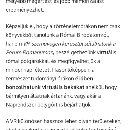
mélyebb megértést és jobb memorizálást
eredményezhet.
Képzeljük el, hogy a történelemórákon nem csak
könyvekből tanulunk a Római Birodalomról,
hanem
VR-szemüvegen keresztül sétálhatunk a
Forum Romanumon
, beszélgethetünk virtuális
római polgárokkal, és megfigyelhetjük a
mindennapi életet. Hasonlóképpen, a
természettudományi órákon
élőben
boncolhatunk virtuális békákat
anélkül, hogy
bármilyen állatnak ártanánk, vagy akár a
Naprendszer bolygóit is bejárhatjuk.
A VR különösen hasznos lehet olyan területeken,
ahol a gyakorlati tapasztalat kulcsfontosságú.