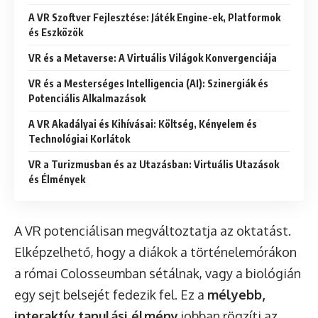
A VR Szoftver Fejlesztése: Játék Engine-ek, Platformok
és Eszközök
VR és a Metaverse: A Virtuális Világok Konvergenciája
VR és a Mesterséges Intelligencia (AI): Szinergiák és
Potenciális Alkalmazások
A VR Akadályai és Kihívásai: Költség, Kényelem és
Technológiai Korlátok
VR a Turizmusban és az Utazásban: Virtuális Utazások
és Élmények
A VR potenciálisan megváltoztatja az oktatást.
Elképzelhető, hogy a diákok a történelemórákon
a római Colosseumban sétálnak, vagy a biológián
egy sejt belsejét fedezik fel. Ez a
mélyebb,
interaktív tanulási élmény
jobban rögzíti az