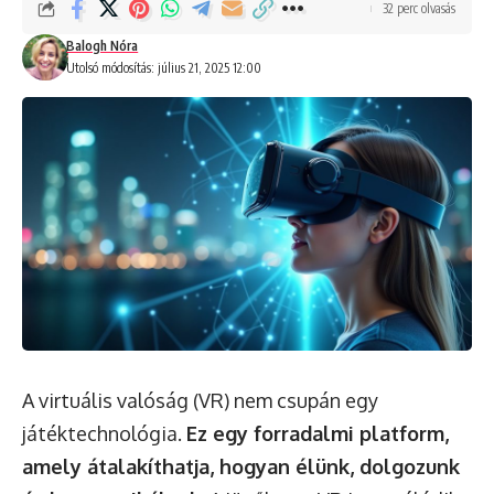
32 perc olvasás
Balogh Nóra
Utolsó módosítás: július 21, 2025 12:00
A virtuális valóság (VR) nem csupán egy
játéktechnológia.
Ez egy forradalmi platform,
amely átalakíthatja, hogyan élünk, dolgozunk