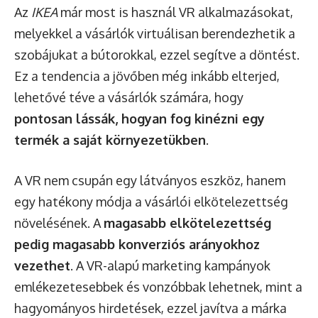
Az
IKEA
már most is használ VR alkalmazásokat,
melyekkel a vásárlók virtuálisan berendezhetik a
szobájukat a bútorokkal, ezzel segítve a döntést.
Ez a tendencia a jövőben még inkább elterjed,
lehetővé téve a vásárlók számára, hogy
pontosan lássák, hogyan fog kinézni egy
termék a saját környezetükben
.
A VR nem csupán egy látványos eszköz, hanem
egy hatékony módja a vásárlói elkötelezettség
növelésének. A
magasabb elkötelezettség
pedig magasabb konverziós arányokhoz
vezethet
. A VR-alapú marketing kampányok
emlékezetesebbek és vonzóbbak lehetnek, mint a
hagyományos hirdetések, ezzel javítva a márka