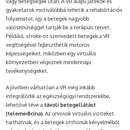
vagy betegségek után. A VR alapú játékok és
gyakorlatok motiválóbbá tehetik a rehabilitációs
folyamatot, így a betegek nagyobb
valószínűséggel tartják be a terápiás tervet.
Például, stroke-ot szenvedett betegek a VR
segítségével fejleszthetik motoros
képességeiket, miközben egy virtuális
környezetben végeznek mindennapi
tevékenységeket.
A jövőben várhatóan a VR még inkább
integrálódik az egészségügyi rendszerekbe,
lehetővé téve a
távoli betegellátást
(telemedicina)
. Az orvosok virtuális viziteket
tarthatnak, és a betegek otthonuk kényelméből