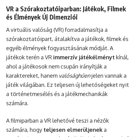
VR a Szórakoztatóiparban: Játékok, Filmek
és Élmények Új Dimenziói
A virtuális valóság (VR) forradalmasítja a
szórakoztatóipart, átalakítva a játékok, filmek és
egyéb élmények fogyasztásának módját. A
játékok terén a VR
immerzív játékélményt
kínál,
ahol a játékosok nem csupán irányítják a
karaktereket, hanem
valósághűen
jelen vannak a
játék világában. Ez teljesen új lehetőségeket nyit
a történetmesélés és a játékmechanikák
számára.
A filmiparban a VR lehetővé teszi a nézők
számára, hogy
teljesen elmerüljenek
a