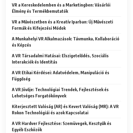
VR a Kereskedelemben és a Marketingben: Vásárlói
Élmény és Termékbemutatók
VR a Művészetben és a Kreatív Iparban: Új Művészeti
Formák és Kifejezési Módok
A Munkahelyi VR Alkalmazások: Távmunka, Kollaboráció
és Képzés
A VR Társadalmi Hatásai: Elszigetelődés, Szociális
Interakciók és Identitás
A VR Etikai Kérdései: Adatvédelem, Manipuláció és
Függőség
A VR Jövője: Technológiai Trendek, Fejlesztések és
Lehetséges Forgatókönyvek
Kiterjesztett Valóság (AR) és Kevert Valóság (MR): A VR
Rokon Technológiái és azok Kapcsolatai
A VR Hardver Fejlesztése: Szemüvegek, Kesztyűk és
Egyéb Eszközök