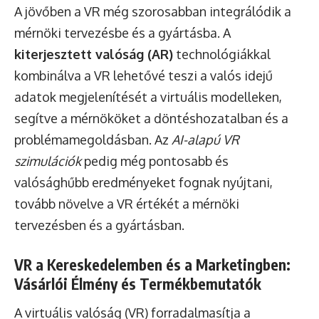
A jövőben a VR még szorosabban integrálódik a
mérnöki tervezésbe és a gyártásba. A
kiterjesztett valóság (AR)
technológiákkal
kombinálva a VR lehetővé teszi a valós idejű
adatok megjelenítését a virtuális modelleken,
segítve a mérnököket a döntéshozatalban és a
problémamegoldásban. Az
AI-alapú VR
szimulációk
pedig még pontosabb és
valósághűbb eredményeket fognak nyújtani,
tovább növelve a VR értékét a mérnöki
tervezésben és a gyártásban.
VR a Kereskedelemben és a Marketingben:
Vásárlói Élmény és Termékbemutatók
A virtuális valóság (VR) forradalmasítja a