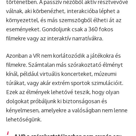
történetben. A passzív nézőből aktív résztvevővé
válnak, aki körbenézhet, interakcióba léphet a
környezettel, és más szemszögből élheti át az
eseményeket. Gondoljunk csak a 360 fokos
filmekre vagy az interaktív narratívákra.
Azonban a VR nem korlátozódik a játékokra és
filmekre. Számtalan más szórakoztató élményt
kínál, például virtuális koncerteket, múzeumi
túrákat, vagy akár extrém sportok szimulációit.
Ezek az élmények lehetővé teszik, hogy olyan
dolgokat próbáljunk ki biztonságosan és
kényelmesen, amelyekre a valóságban nem lenne
lehetőségünk.