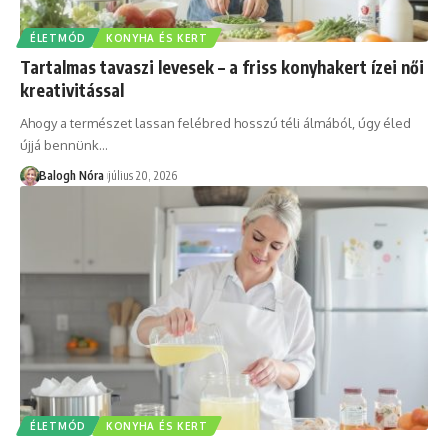
ÉLETMÓD
KONYHA ÉS KERT
Tartalmas tavaszi levesek – a friss konyhakert ízei női
kreativitással
Ahogy a természet lassan felébred hosszú téli álmából, úgy éled
újjá bennünk
…
Balogh Nóra
július 20, 2026
ÉLETMÓD
KONYHA ÉS KERT