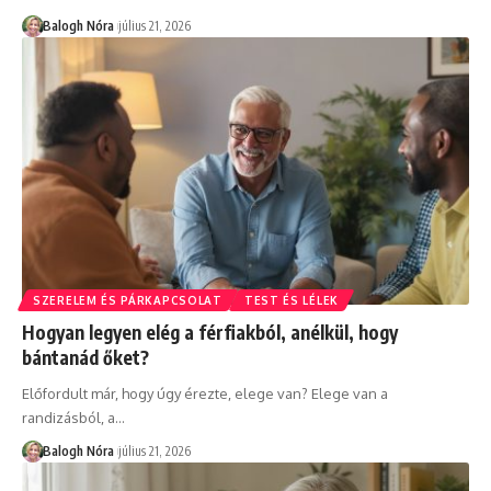
Balogh Nóra
július 21, 2026
SZERELEM ÉS PÁRKAPCSOLAT
TEST ÉS LÉLEK
Hogyan legyen elég a férfiakból, anélkül, hogy
bántanád őket?
Előfordult már, hogy úgy érezte, elege van? Elege van a
randizásból, a
…
Balogh Nóra
július 21, 2026