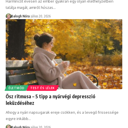
Harmincöt évesen az ember gyakran egy olyan élethelyzetben
találja magát, amiről húszas
…
Balogh Nóra
július 20, 2026
ÉLETMÓD
TEST ÉS LÉLEK
Ősz ritmusa – 5 tipp a nyárvégi depresszió
leküzdéséhez
Ahogy a nyári napsugarak ereje csökken, és a levegő frissessége
egyre inkább
…
Balogh Nóra
július 20, 2026