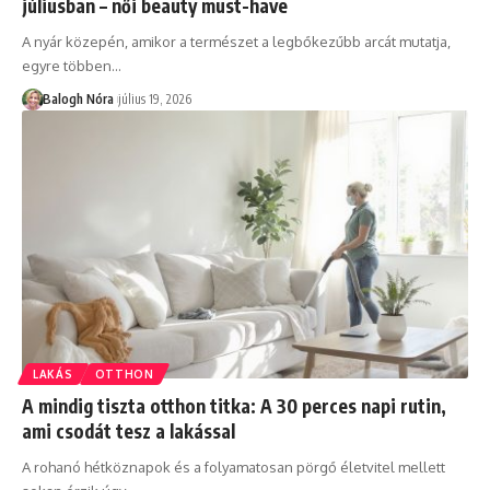
júliusban – női beauty must-have
A nyár közepén, amikor a természet a legbőkezűbb arcát mutatja,
egyre többen
…
Balogh Nóra
július 19, 2026
LAKÁS
OTTHON
A mindig tiszta otthon titka: A 30 perces napi rutin,
ami csodát tesz a lakással
A rohanó hétköznapok és a folyamatosan pörgő életvitel mellett