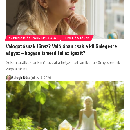
SZERELEM ÉS PÁRKAPCSOLAT
TEST ÉS LÉLEK
Válogatósnak tűnsz? Valójában csak a különlegesre
vágysz – hogyan ismerd fel az igazit?
Sokan találkoztunk már azzal a helyzettel, amikor a környezetünk,
vagy akár mi
…
Balogh Nóra
július 19, 2026