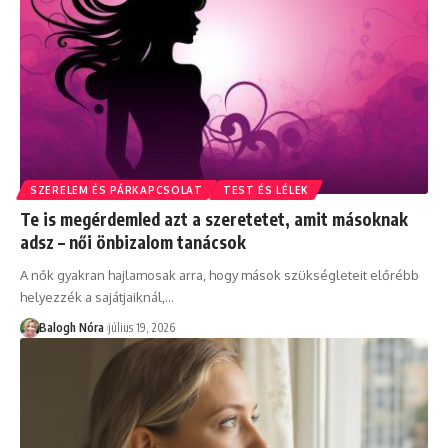
SZERELEM ÉS PÁRKAPCSOLAT
TEST ÉS LÉLEK
Te is megérdemled azt a szeretetet, amit másoknak
adsz – női önbizalom tanácsok
A nők gyakran hajlamosak arra, hogy mások szükségleteit előrébb
helyezzék a sajátjaiknál,
…
Balogh Nóra
július 19, 2026