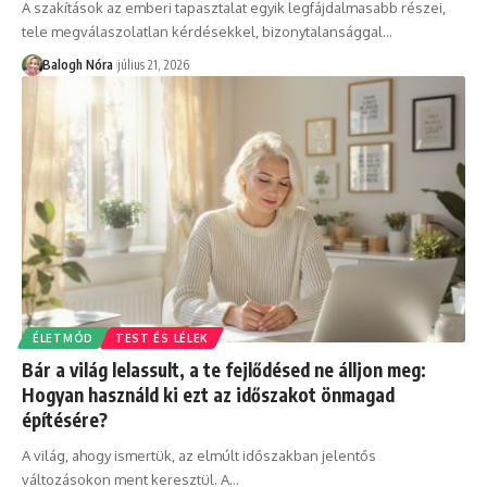
A szakítások az emberi tapasztalat egyik legfájdalmasabb részei,
tele megválaszolatlan kérdésekkel, bizonytalansággal
…
Balogh Nóra
július 21, 2026
ÉLETMÓD
TEST ÉS LÉLEK
Bár a világ lelassult, a te fejlődésed ne álljon meg:
Hogyan használd ki ezt az időszakot önmagad
építésére?
A világ, ahogy ismertük, az elmúlt időszakban jelentős
változásokon ment keresztül. A
…