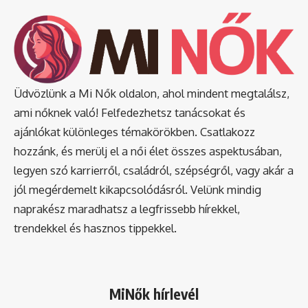
Üdvözlünk a Mi Nők oldalon, ahol mindent megtalálsz,
ami nőknek való! Felfedezhetsz tanácsokat és
ajánlókat különleges témakörökben. Csatlakozz
hozzánk, és merülj el a női élet összes aspektusában,
legyen szó karrierről, családról, szépségről, vagy akár a
jól megérdemelt kikapcsolódásról. Velünk mindig
naprakész maradhatsz a legfrissebb hírekkel,
trendekkel és hasznos tippekkel.
MiNők hírlevél