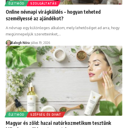
ÉLETMÓD
SZOLGÁLTATÁS
Online névnapi virágküldés – hogyan teheted
személyessé az ajándékot?
A névnap egy különleges alkalom, mely lehetőséget ad arra, hogy
megünnepeljük szeretteinket,
…
Balogh Nóra
július 19, 2026
ÉLETMÓD
SZÉPSÉG ÉS DIVAT
Magyar és zöld: hazai natúrkozmetikum tesztünk