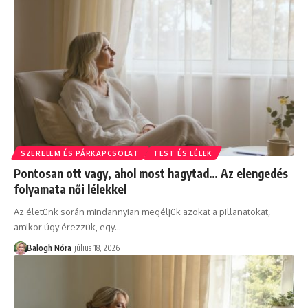
SZERELEM ÉS PÁRKAPCSOLAT
TEST ÉS LÉLEK
Pontosan ott vagy, ahol most hagytad… Az elengedés
folyamata női lélekkel
Az életünk során mindannyian megéljük azokat a pillanatokat,
amikor úgy érezzük, egy
…
Balogh Nóra
július 18, 2026