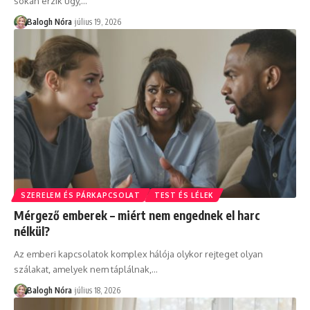
sokan érzik úgy,
…
Balogh Nóra
július 19, 2026
SZERELEM ÉS PÁRKAPCSOLAT
TEST ÉS LÉLEK
Mérgező emberek – miért nem engednek el harc
nélkül?
Az emberi kapcsolatok komplex hálója olykor rejteget olyan
szálakat, amelyek nem táplálnak,
…
Balogh Nóra
július 18, 2026