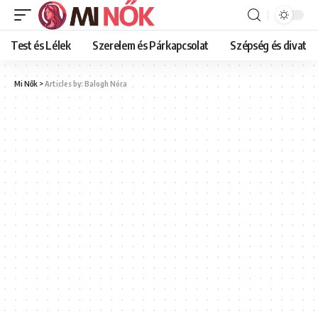
Test és Lélek
Szerelem és Párkapcsolat
Szépség és divat
Mi Nők
>
Articles by: Balogh Nóra