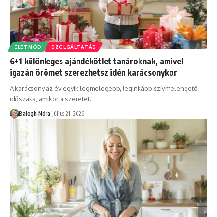
ÉLETMÓD
SZOLGÁLTATÁS
6+1 különleges ajándékötlet tanároknak, amivel
igazán örömet szerezhetsz idén karácsonykor
A karácsony az év egyik legmelegebb, leginkább szívmelengető
időszaka, amikor a szeretet
…
Balogh Nóra
július 21, 2026