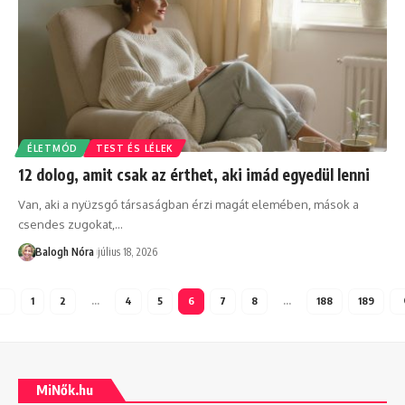
ÉLETMÓD
TEST ÉS LÉLEK
12 dolog, amit csak az érthet, aki imád egyedül lenni
Van, aki a nyüzsgő társaságban érzi magát elemében, mások a
csendes zugokat,
…
Balogh Nóra
július 18, 2026
1
2
…
4
5
6
7
8
…
188
189
MiNők.hu