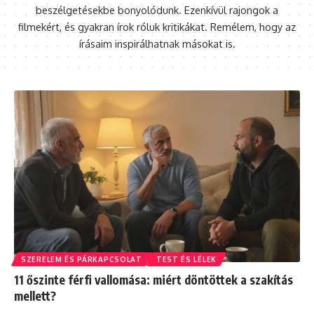
beszélgetésekbe bonyolódunk. Ezenkívül rajongok a
filmekért, és gyakran írok róluk kritikákat. Remélem, hogy az
írásaim inspirálhatnak másokat is.
SZERELEM ÉS PÁRKAPCSOLAT
TEST ÉS LÉLEK
11 őszinte férfi vallomása: miért döntöttek a szakítás
mellett?