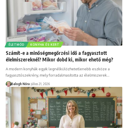
ÉLETMÓD
KONYHA ÉS KERT
Számít-e a minőségmegőrzési idő a fagyasztott
élelmiszereknél? Mikor dobd ki, mikor ehető még?
A modern konyhák egyik legnélkülözhetetlenebb eszköze a
fagyasztószekrény, mely forradalmasította az élelmiszerek
…
Balogh Nóra
július 21, 2026