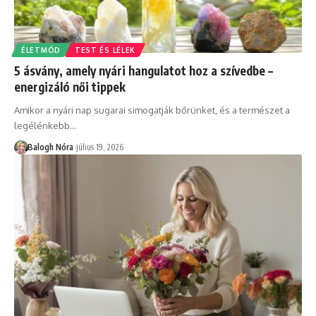
ÉLETMÓD
TEST ÉS LÉLEK
5 ásvány, amely nyári hangulatot hoz a szívedbe –
energizáló női tippek
Amikor a nyári nap sugarai simogatják bőrünket, és a természet a
legélénkebb
…
Balogh Nóra
július 19, 2026