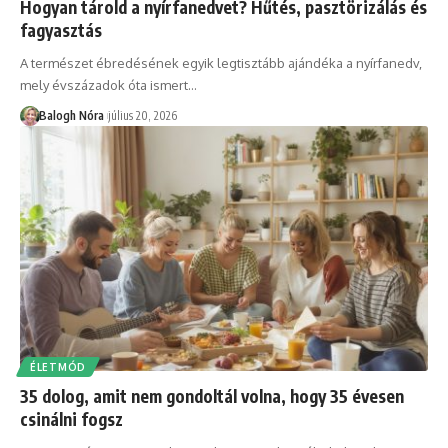
Hogyan tárold a nyírfanedvet? Hűtés, pasztörizálás és
fagyasztás
A természet ébredésének egyik legtisztább ajándéka a nyírfanedv,
mely évszázadok óta ismert
…
Balogh Nóra
július 20, 2026
ÉLETMÓD
35 dolog, amit nem gondoltál volna, hogy 35 évesen
csinálni fogsz