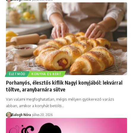
ÉLETMÓD
KONYHA ÉS KERT
Porhanyós, élesztős kiflik Nagyi konyjából: lekvárral
töltve, aranybarnára sütve
Van valami megfoghatatlan, mégis mélyen gyökerező varázs
abban, amikor a konyhát betölti
…
Balogh Nóra
július 20, 2026