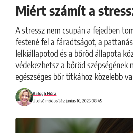
Miért számít a stress
A stressz nem csupán a fejedben tom
festené fel a fáradtságot, a pattanás
lelkiállapotod és a bőröd állapota k
védekezhetsz a bőröd szépségének me
egészséges bőr titkához közelebb va
Balogh Nóra
Utolsó módosítás: június 16, 2025 08:45