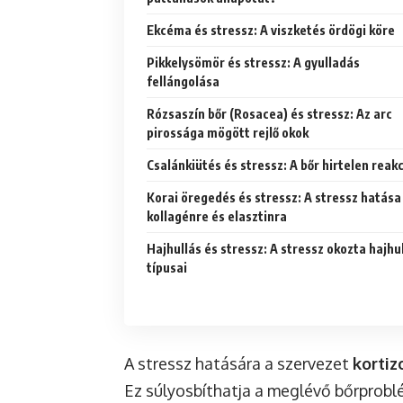
Ekcéma és stressz: A viszketés ördögi köre
Pikkelysömör és stressz: A gyulladás
fellángolása
Rózsaszín bőr (Rosacea) és stressz: Az arc
pirossága mögött rejlő okok
Csalánkiütés és stressz: A bőr hirtelen reakc
Korai öregedés és stressz: A stressz hatása
kollagénre és elasztinra
Hajhullás és stressz: A stressz okozta hajhu
típusai
A stressz hatására a szervezet
kortiz
Ez súlyosbíthatja a meglévő bőrproblé