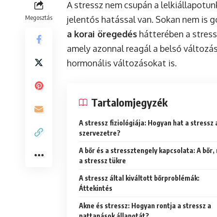
A stressz nem csupán a lelkiállapotun
Megosztás
jelentős hatással van. Sokan nem is 
a korai öregedés
hátterében a stressz
amely azonnal reagál a belső változáso
hormonális változásokat is.
Tartalomjegyzék
A stressz fiziológiája: Hogyan hat a stressz 
szervezetre?
A bőr és a stressztengely kapcsolata: A bőr,
a stressz tükre
A stressz által kiváltott bőrproblémák:
Áttekintés
Akne és stressz: Hogyan rontja a stressz a
pattanások állapotát?