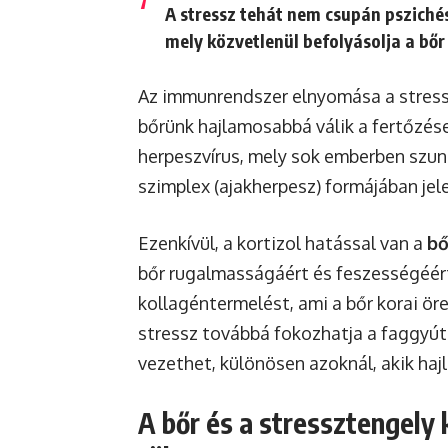
A stressz tehát nem csupán psziché
mely közvetlenül befolyásolja a bőr
Az immunrendszer elnyomása a stress
bőrünk hajlamosabbá válik a fertőzése
herpeszvírus, mely sok emberben szun
szimplex (ajakherpesz) formájában jel
Ezenkívül, a kortizol hatással van a
bő
bőr rugalmasságáért és feszességéért
kollagéntermelést, ami a bőr korai ör
stressz továbbá fokozhatja a faggyút
vezethet, különösen azoknál, akik haj
A bőr és a stressztengely 