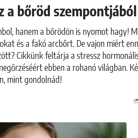
z a bőröd szempontjából 
bol, hanem a bőrödön is nyomot hagy! Mi
okat és a fakó arcbőrt. De vajon miért enn
özött? Cikkünk feltárja a stressz hormonál
gőrzéséért ebben a rohanó világban. Kész
n, mint gondolnád!