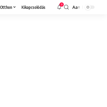
9
Otthon
Kikapcsolódás
Aa
Font
Resizer