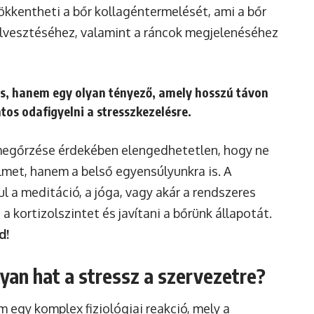
ökkentheti a bőr kollagéntermelését, ami a bőr
vesztéséhez, valamint a ráncok megjelenéséhez
és, hanem egy olyan tényező, amely hosszú távon
ntos odafigyelni a stresszkezelésre.
megőrzése érdekében elengedhetetlen, hogy ne
elmet, hanem a belső egyensúlyunkra is. A
l a meditáció, a jóga, vagy akár a rendszeres
 kortizolszintet és javítani a bőrünk állapotát.
d!
gyan hat a stressz a szervezetre?
 egy komplex fiziológiai reakció, mely a