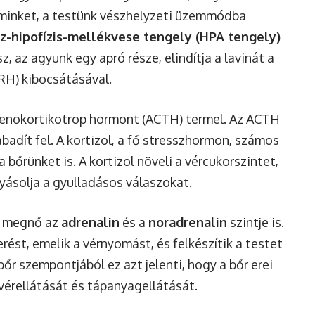
r minket, a testünk vészhelyzeti üzemmódba
z-hipofízis-mellékvese tengely (HPA tengely)
, az agyunk egy apró része, elindítja a lavinát a
RH) kibocsátásával.
drenokortikotrop hormont (ACTH) termel. Az ACTH
badít fel. A kortizol, a fő stresszhormon, számos
 bőrünket is. A kortizol növeli a vércukorszintet,
yásolja a gyulladásos válaszokat.
n megnő az
adrenalin
és a
noradrenalin
szintje is.
rést, emelik a vérnyomást, és felkészítik a testet
bőr szempontjából ez azt jelenti, hogy a bőr erei
érellátását és tápanyagellátását.