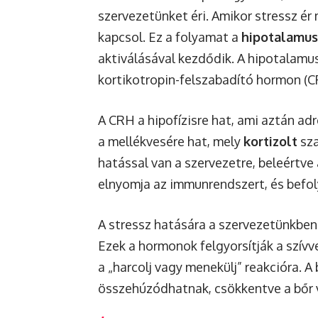
szervezetünket éri. Amikor stressz é
kapcsol. Ez a folyamat a
hipotalamus
aktiválásával kezdődik. A hipotalamusz
kortikotropin-felszabadító hormon (C
A CRH a hipofízisre hat, ami aztán a
a mellékvesére hat, mely
kortizolt
sza
hatással van a szervezetre, beleértve a
elnyomja az immunrendszert, és befol
A stressz hatására a szervezetünkbe
Ezek a hormonok felgyorsítják a szívve
a „harcolj vagy menekülj” reakcióra. A 
összehúzódhatnak, csökkentve a bőr v