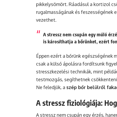
pikkelysömört. Ráadásul a kortizol cs
rugalmasságának és feszességének el
vezethet.
A stressz nem csupán egy múló érz
is károsíthatja a bőrünket, ezért fo
Éppen ezért a bőrünk egészségének 
csak a külső ápolásra fordítsunk figy
stresszkezelési technikák, mint példáu
testmozgás, segíthetnek csökkenteni a
Ne feledjük, a
szép bőr belülről faka
A stressz fiziológiája: Ho
A stressz nem csupán egy érzés, hanem