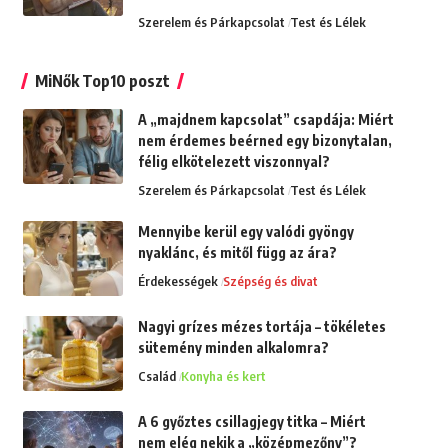
Szerelem és Párkapcsolat
Test és Lélek
MiNők Top10 poszt
A „majdnem kapcsolat” csapdája: Miért
nem érdemes beérned egy bizonytalan,
félig elkötelezett viszonnyal?
Szerelem és Párkapcsolat
Test és Lélek
Mennyibe kerül egy valódi gyöngy
nyaklánc, és mitől függ az ára?
Érdekességek
Szépség és divat
Nagyi grízes mézes tortája – tökéletes
sütemény minden alkalomra?
Család
Konyha és kert
A 6 győztes csillagjegy titka – Miért
nem elég nekik a „középmezőny”?