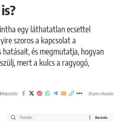
is?
ntha egy láthatatlan ecsettel
yire szoros a kapcsolat a
is hatásait, és megmutatja, hogyan
ülj, mert a kulcs a ragyogó,
33 perc olvasás
Megosztás
Search
for: