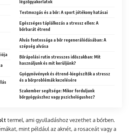
légzőgyakorlatok
Testmozgás és a bőr: A sport jótékony hatásai
Egészséges táplálkozás a stressz ellen: A
bőrbarát étrend
Alvás fontossága a bőr regenerálódásában: A
szépség alvása
iója
Bőrápolási rutin stresszes időszakban: Mit
használjunk és mit kerüljünk?
 a
Gyógynövények és étrend-kiegészítők a stressz
és a bőrproblémák kezelésére
llás
Szakember segítsége: Mikor forduljunk
bőrgyógyászhoz vagy pszichológushoz?
olt
termel, ami gyulladáshoz vezethet a bőrben.
mákat, mint például az aknét, a rosaceát vagy a