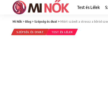
Test és Lélek
S
Mi Nők
>
Blog
>
Szépség és divat
>
Miért számít a stressz a bőröd sze
SZÉPSÉG ÉS DIVAT
TEST ÉS LÉLEK