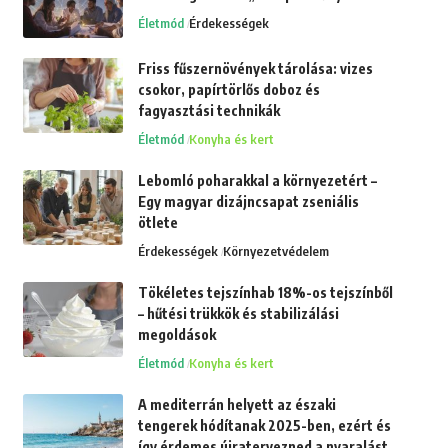
Életmód
Érdekességek
Friss fűszernövények tárolása: vizes
csokor, papírtörlős doboz és
fagyasztási technikák
Életmód
Konyha és kert
Lebomló poharakkal a környezetért –
Egy magyar dizájncsapat zseniális
ötlete
Érdekességek
Környezetvédelem
Tökéletes tejszínhab 18%-os tejszínből
– hűtési trükkök és stabilizálási
megoldások
Életmód
Konyha és kert
A mediterrán helyett az északi
tengerek hódítanak 2025-ben, ezért és
így érdemes újratervezned a nyaralást