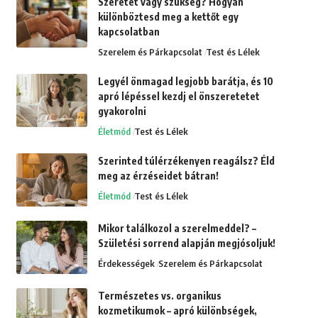
Szeretet vagy szükség? Hogyan
különböztesd meg a kettőt egy
kapcsolatban
Szerelem és Párkapcsolat
Test és Lélek
Legyél önmagad legjobb barátja, és 10
apró lépéssel kezdj el önszeretetet
gyakorolni
Életmód
Test és Lélek
Szerinted túlérzékenyen reagálsz? Éld
meg az érzéseidet bátran!
Életmód
Test és Lélek
Mikor találkozol a szerelmeddel? –
Születési sorrend alapján megjósoljuk!
Érdekességek
Szerelem és Párkapcsolat
Természetes vs. organikus
kozmetikumok – apró különbségek,