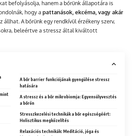
kat befolyásolja, hanem a bőrünk állapotára is
gondolnák, hogy a
pattanások, ekcéma, vagy akár
 állhat. A bőrünk egy rendkívül érzékeny szerv,
kra, beleértve a stressz által kiváltott
a
A bőr barrier funkciójának gyengülése stressz
hatására
 mint
A stressz és a bőr mikrobiomja: Egyensúlyvesztés
a bőrön
Stresszkezelési technikák a bőr egészségéért:
Holisztikus megközelítés
Relaxációs technikák: Meditáció, jóga és