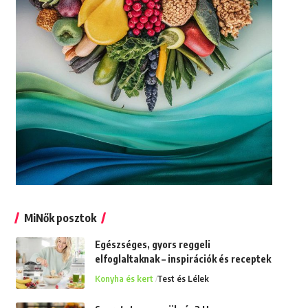
MiNők posztok
Egészséges, gyors reggeli
elfoglaltaknak – inspirációk és receptek
Konyha és kert
Test és Lélek