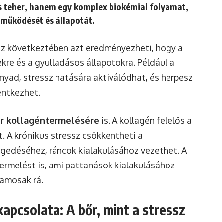
s teher, hanem egy komplex biokémiai folyamat,
 működését és állapotát.
z következtében azt eredményezheti, hogy a
kre és a gyulladásos állapotokra. Például a
nyad, stressz hatására aktiválódhat, és herpesz
entkezhet.
r kollagéntermelésére
is. A kollagén felelős a
. A krónikus stressz csökkentheti a
egedéséhez, ráncok kialakulásához vezethet. A
ermelést is, ami pattanások kialakulásához
lamosak rá.
kapcsolata: A bőr, mint a stressz