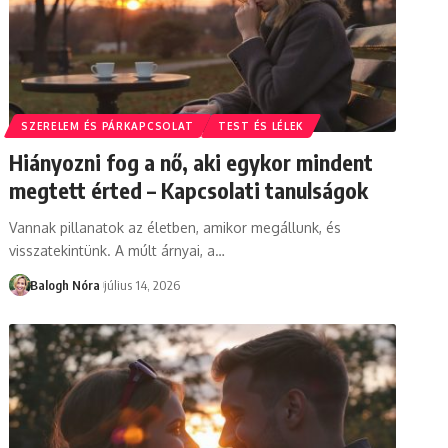
SZERELEM ÉS PÁRKAPCSOLAT
TEST ÉS LÉLEK
Hiányozni fog a nő, aki egykor mindent
megtett érted – Kapcsolati tanulságok
Vannak pillanatok az életben, amikor megállunk, és
visszatekintünk. A múlt árnyai, a
…
Balogh Nóra
július 14, 2026