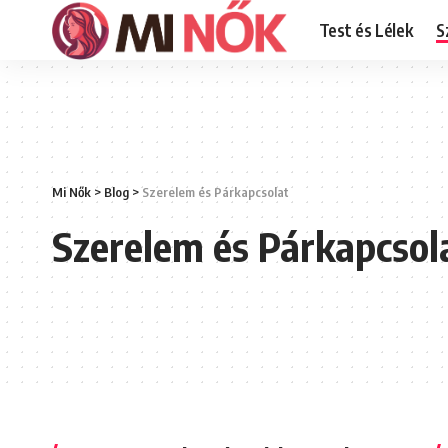
Test és Lélek
S
Mi Nők
>
Blog
>
Szerelem és Párkapcsolat
Szerelem és Párkapcsol