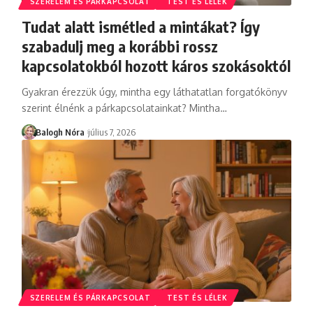
SZERELEM ÉS PÁRKAPCSOLAT
TEST ÉS LÉLEK
Tudat alatt ismétled a mintákat? Így
szabadulj meg a korábbi rossz
kapcsolatokból hozott káros szokásoktól
Gyakran érezzük úgy, mintha egy láthatatlan forgatókönyv
szerint élnénk a párkapcsolatainkat? Mintha
…
Balogh Nóra
július 7, 2026
SZERELEM ÉS PÁRKAPCSOLAT
TEST ÉS LÉLEK