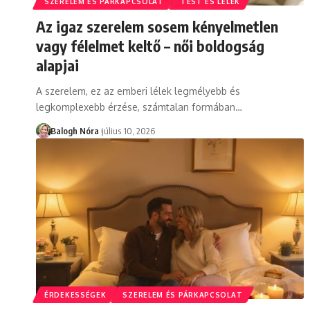
SZERELEM ÉS PÁRKAPCSOLAT
TEST ÉS LÉLEK
Az igaz szerelem sosem kényelmetlen
vagy félelmet keltő – női boldogság
alapjai
A szerelem, ez az emberi lélek legmélyebb és
legkomplexebb érzése, számtalan formában
…
Balogh Nóra
július 10, 2026
ÉRDEKESSÉGEK
SZERELEM ÉS PÁRKAPCSOLAT