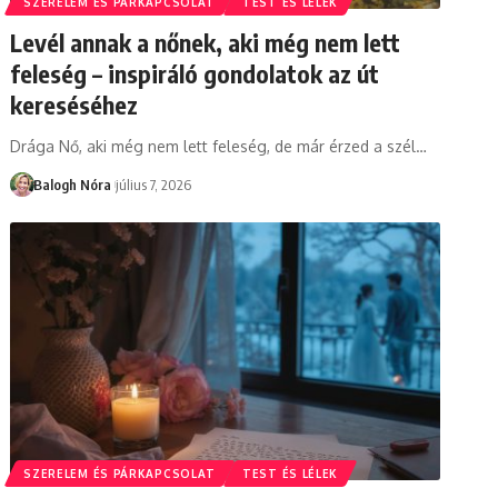
SZERELEM ÉS PÁRKAPCSOLAT
TEST ÉS LÉLEK
Levél annak a nőnek, aki még nem lett
feleség – inspiráló gondolatok az út
kereséséhez
Drága Nő, aki még nem lett feleség, de már érzed a szél
…
Balogh Nóra
július 7, 2026
SZERELEM ÉS PÁRKAPCSOLAT
TEST ÉS LÉLEK