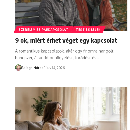
SZERELEM ÉS PÁRKAPCSOLAT
TEST ÉS LÉLEK
9 ok, miért érhet véget egy kapcsolat
A romantikus kapcsolatok, akár egy finomra hangolt
hangszer, állandó odafigyelést, törődést és
…
Balogh Nóra
július 14, 2026