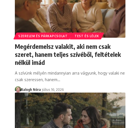
SZERELEM ÉS PÁRKAPCSOLAT
TEST ÉS LÉLEK
Megérdemelsz valakit, aki nem csak
szeret, hanem teljes szívéből, feltételek
nélkül imád
A szívünk mélyén mindannyian arra vágyunk, hogy valaki ne
csak szeressen, hanem
…
Balogh Nóra
július 16, 2026