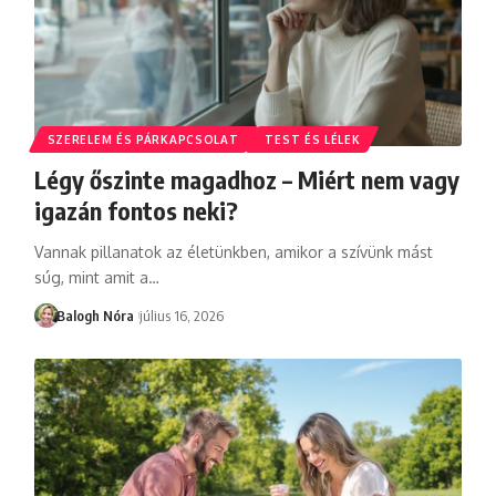
SZERELEM ÉS PÁRKAPCSOLAT
TEST ÉS LÉLEK
Légy őszinte magadhoz – Miért nem vagy
igazán fontos neki?
Vannak pillanatok az életünkben, amikor a szívünk mást
súg, mint amit a
…
Balogh Nóra
július 16, 2026