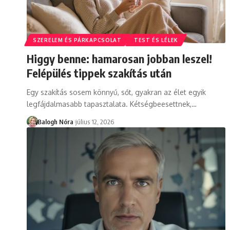
SZERELEM ÉS PÁRKAPCSOLAT
TEST ÉS LÉLEK
Higgy benne: hamarosan jobban leszel!
Felépülés tippek szakítás után
Egy szakítás sosem könnyű, sőt, gyakran az élet egyik
legfájdalmasabb tapasztalata. Kétségbeesettnek,
…
Balogh Nóra
július 12, 2026