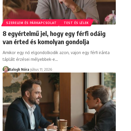
SZERELEM ÉS PÁRKAPCSOLAT
TEST ÉS LÉLEK
8 egyértelmű jel, hogy egy férfi odáig
van érted és komolyan gondolja
Amikor egy nő elgondolkodik azon, vajon egy férfi iránta
táplált érzései mélyebbek-e
…
Balogh Nóra
július 11, 2026