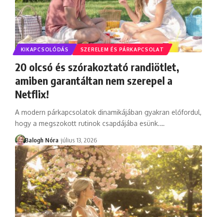
KIKAPCSOLÓDÁS
SZERELEM ÉS PÁRKAPCSOLAT
20 olcsó és szórakoztató randiötlet,
amiben garantáltan nem szerepel a
Netflix!
A modern párkapcsolatok dinamikájában gyakran előfordul,
hogy a megszokott rutinok csapdájába esünk.
…
Balogh Nóra
július 13, 2026