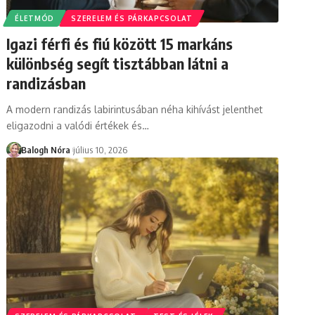
ÉLETMÓD
SZERELEM ÉS PÁRKAPCSOLAT
Igazi férfi és fiú között 15 markáns
különbség segít tisztábban látni a
randizásban
A modern randizás labirintusában néha kihívást jelenthet
eligazodni a valódi értékek és
…
Balogh Nóra
július 10, 2026