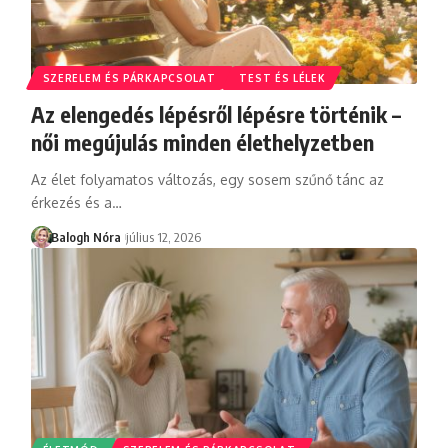
SZERELEM ÉS PÁRKAPCSOLAT
TEST ÉS LÉLEK
Az elengedés lépésről lépésre történik –
női megújulás minden élethelyzetben
Az élet folyamatos változás, egy sosem szűnő tánc az
érkezés és a
…
Balogh Nóra
július 12, 2026