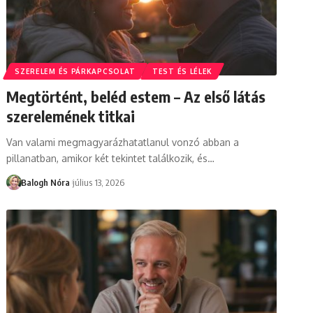
SZERELEM ÉS PÁRKAPCSOLAT
TEST ÉS LÉLEK
Megtörtént, beléd estem – Az első látás
szerelemének titkai
Van valami megmagyarázhatatlanul vonzó abban a
pillanatban, amikor két tekintet találkozik, és
…
Balogh Nóra
július 13, 2026