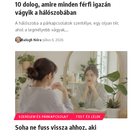
10 dolog, amire minden férfi igazán
vágyik a hálószobában
A hálószoba a párkapcsolatok szentélye, egy olyan tér,
ahol a legmélyebb vágyak,
…
Balogh Nóra
július 6, 2026
SZERELEM ÉS PÁRKAPCSOLAT
TEST ÉS LÉLEK
Soha ne fuss vissza ahhoz, aki