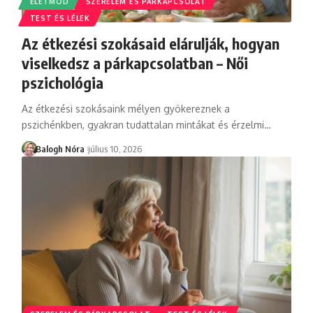
ÉLETMÓD
SZERELEM ÉS PÁRKAPCSOLAT
TEST ÉS LÉLEK
Az étkezési szokásaid elárulják, hogyan
viselkedsz a párkapcsolatban – Női
pszichológia
Az étkezési szokásaink mélyen gyökereznek a
pszichénkben, gyakran tudattalan mintákat és érzelmi
…
Balogh Nóra
július 10, 2026