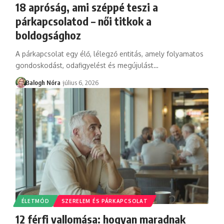
18 apróság, ami széppé teszi a
párkapcsolatod – női titkok a
boldogsághoz
A párkapcsolat egy élő, lélegző entitás, amely folyamatos
gondoskodást, odafigyelést és megújulást
…
Balogh Nóra
július 6, 2026
ÉLETMÓD
SZERELEM ÉS PÁRKAPCSOLAT
12 férfi vallomása: hogyan maradnak