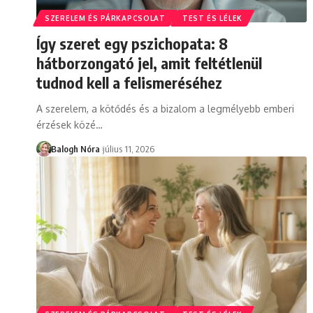
SZERELEM ÉS PÁRKAPCSOLAT
TEST ÉS LÉLEK
Így szeret egy pszichopata: 8
hátborzongató jel, amit feltétlenül
tudnod kell a felismeréséhez
A szerelem, a kötődés és a bizalom a legmélyebb emberi
érzések közé
…
Balogh Nóra
július 11, 2026