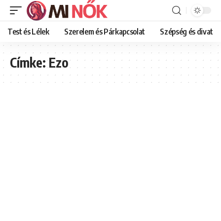
Test és Lélek
Szerelem és Párkapcsolat
Szépség és divat
Címke:
Ezo