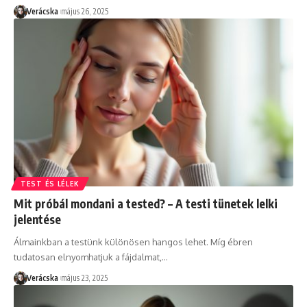
Verácska
május 26, 2025
TEST ÉS LÉLEK
Mit próbál mondani a tested? – A testi tünetek lelki
jelentése
Álmainkban a testünk különösen hangos lehet. Míg ébren
tudatosan elnyomhatjuk a fájdalmat,
…
Verácska
május 23, 2025