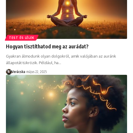
TEST ÉS LÉLEK
Hogyan tisztíthatod meg az aurádat?
Gyakran álmodunk olyan dolgokról, amik valójában az auránk
állapotát tükrözik. Például, ha
…
Verácska
május 22, 2025