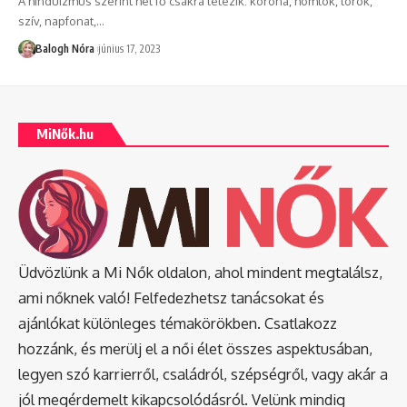
A hinduizmus szerint hét fő csakra létezik: korona, homlok, torok,
szív, napfonat,
…
Balogh Nóra
június 17, 2023
MiNők.hu
Üdvözlünk a Mi Nők oldalon, ahol mindent megtalálsz,
ami nőknek való! Felfedezhetsz tanácsokat és
ajánlókat különleges témakörökben. Csatlakozz
hozzánk, és merülj el a női élet összes aspektusában,
legyen szó karrierről, családról, szépségről, vagy akár a
jól megérdemelt kikapcsolódásról. Velünk mindig