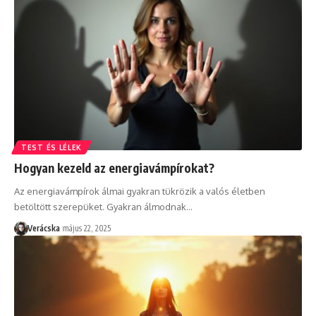
TEST ÉS LÉLEK
Hogyan kezeld az energiavámpírokat?
Az energiavámpírok álmai gyakran tükrözik a valós életben
betöltött szerepüket. Gyakran álmodnak
…
Verácska
május 22, 2025