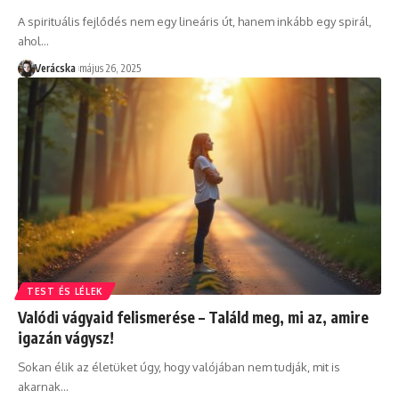
A spirituális fejlődés nem egy lineáris út, hanem inkább egy spirál,
ahol
…
Verácska
május 26, 2025
TEST ÉS LÉLEK
Valódi vágyaid felismerése – Találd meg, mi az, amire
igazán vágysz!
Sokan élik az életüket úgy, hogy valójában nem tudják, mit is
akarnak
…