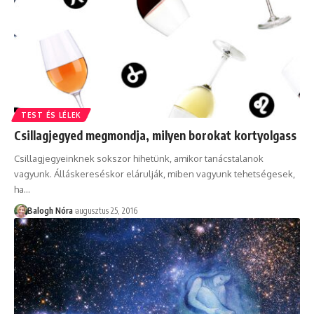
TEST ÉS LÉLEK
Csillagjegyed megmondja, milyen borokat kortyolgass
Csillagjegyeinknek sokszor hihetünk, amikor tanácstalanok
vagyunk. Álláskereséskor elárulják, miben vagyunk tehetségesek,
ha
…
Balogh Nóra
augusztus 25, 2016