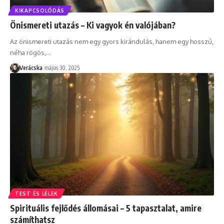
KIKAPCSOLÓDÁS
Önismereti utazás – Ki vagyok én valójában?
Az önismereti utazás nem egy gyors kirándulás, hanem egy hosszú,
néha rögös,
…
Verácska
május 30, 2025
TEST ÉS LÉLEK
Spirituális fejlődés állomásai – 5 tapasztalat, amire
számíthatsz