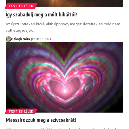
TEST ÉS LÉLEK
Így szabadulj meg a múlt hibáitól!
Az újszülötteken kívül, akik épphogy megszületettek és még nem
volt elég idejük
…
Balogh Nóra
június 17, 2023
TEST ÉS LÉLEK
Masszírozzuk meg a szívcsakrát!