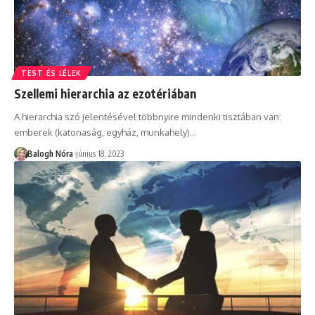
TEST ÉS LÉLEK
Szellemi hierarchia az ezotériában
A hierarchia szó jelentésével többnyire mindenki tisztában van:
emberek (katonaság, egyház, munkahely)
…
Balogh Nóra
június 18, 2023