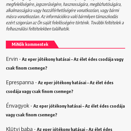
megfelelőségére, jogszerűségére, hasznosságára, megbízhatóságára,
alkalmasságára vagy hozzáférhetőségére vonatkozóan, vagy bármi
másra vonatkozóan. Az információkra való bármilyen támaszkodás
ezért szigorúan az Ön saját felelősségére történik. További feltételek a
felhasználási feltételekben
találhatók.
MiNők kommentek
Ervin
-
Az eper jótékony hatásai – Az élet édes csodája vagy
csak finom csemege?
Eprespanna
-
Az eper jótékony hatásai – Az élet édes
csodája vagy csak finom csemege?
Énvagyok
-
Az eper jótékony hatásai – Az élet édes csodája
vagy csak finom csemege?
Klütyi baba
-
Az eper jótékony hatásai – Az élet édes