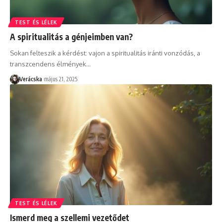
TEST ÉS LÉLEK
A spiritualitás a génjeimben van?
Sokan felteszik a kérdést: vajon a spiritualitás iránti vonzódás, a
transzcendens élmények
…
Verácska
május 21, 2025
TEST ÉS LÉLEK
Ismerd meg a szellemi vezetődet