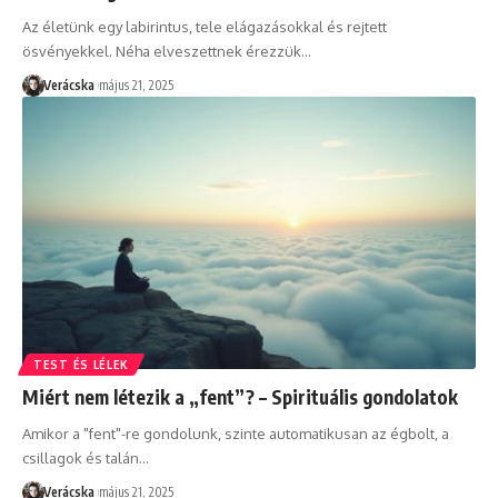
Az életünk egy labirintus, tele elágazásokkal és rejtett
ösvényekkel. Néha elveszettnek érezzük
…
Verácska
május 21, 2025
TEST ÉS LÉLEK
Miért nem létezik a „fent”? – Spirituális gondolatok
Amikor a "fent"-re gondolunk, szinte automatikusan az égbolt, a
csillagok és talán
…
Verácska
május 21, 2025