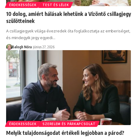
ÉRDEKESSÉGEK
TEST ÉS LÉLEK
10 dolog, amiért hálásak lehetünk a Vízöntő csillagjegy
szülötteinek
A csillagjegyek világa évezredek óta foglalkoztatja az emberiséget,
és mindegyik jegy egyedi
…
Balogh Nóra
június 27, 2026
ÉRDEKESSÉGEK
SZERELEM ÉS PÁRKAPCSOLAT
Melyik tulajdonságodat értékeli legjobban a párod?