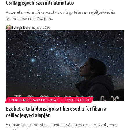
Csillagjegyek szerinti útmutató
A szerelem és a párkapcsolatok világa tele van rejtélyekkel és
felfedezésekkel. Gyakran
…
Balogh Nóra
május 2, 2026
SZERELEM ÉS PÁRKAPCSOLAT
TEST ÉS LÉLEK
Ezeket a tulajdonságokat keresed a férfiban a
csillagjegyed alapján
A romantikus kapcsolatok labirintusában gyakran érezzük, hogy