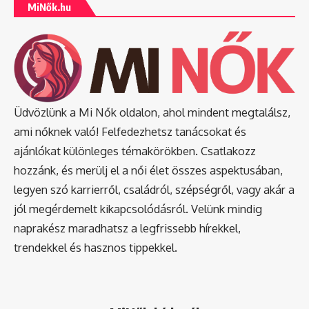
MiNők.hu
Üdvözlünk a Mi Nők oldalon, ahol mindent megtalálsz,
ami nőknek való! Felfedezhetsz tanácsokat és
ajánlókat különleges témakörökben. Csatlakozz
hozzánk, és merülj el a női élet összes aspektusában,
legyen szó karrierről, családról, szépségről, vagy akár a
jól megérdemelt kikapcsolódásról. Velünk mindig
naprakész maradhatsz a legfrissebb hírekkel,
trendekkel és hasznos tippekkel.