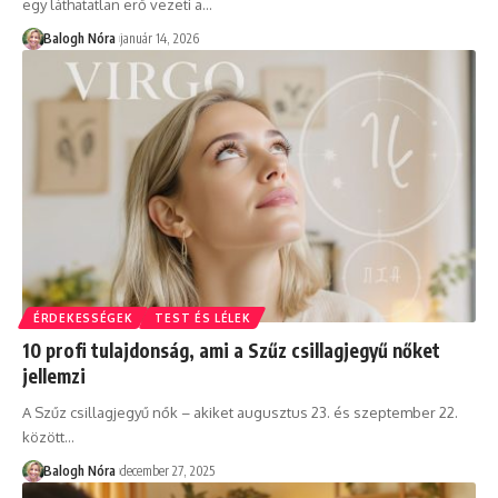
egy láthatatlan erő vezeti a
…
Balogh Nóra
január 14, 2026
ÉRDEKESSÉGEK
TEST ÉS LÉLEK
10 profi tulajdonság, ami a Szűz csillagjegyű nőket
jellemzi
A Szűz csillagjegyű nők – akiket augusztus 23. és szeptember 22.
között
…
Balogh Nóra
december 27, 2025