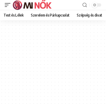
Test és Lélek
Szerelem és Párkapcsolat
Szépség és divat