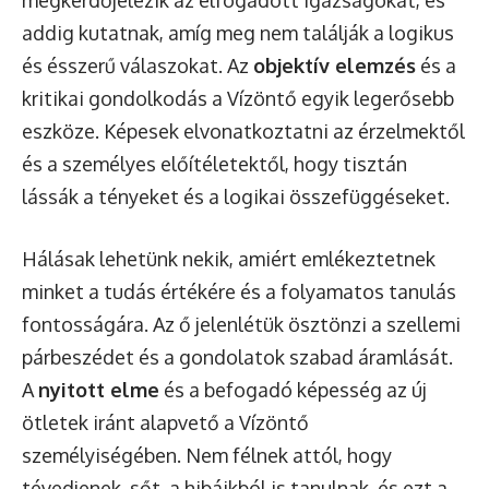
megkérdőjelezik az elfogadott igazságokat, és
addig kutatnak, amíg meg nem találják a logikus
és ésszerű válaszokat. Az
objektív elemzés
és a
kritikai gondolkodás a Vízöntő egyik legerősebb
eszköze. Képesek elvonatkoztatni az érzelmektől
és a személyes előítéletektől, hogy tisztán
lássák a tényeket és a logikai összefüggéseket.
Hálásak lehetünk nekik, amiért emlékeztetnek
minket a tudás értékére és a folyamatos tanulás
fontosságára. Az ő jelenlétük ösztönzi a szellemi
párbeszédet és a gondolatok szabad áramlását.
A
nyitott elme
és a befogadó képesség az új
ötletek iránt alapvető a Vízöntő
személyiségében. Nem félnek attól, hogy
tévedjenek, sőt, a hibáikból is tanulnak, és ezt a