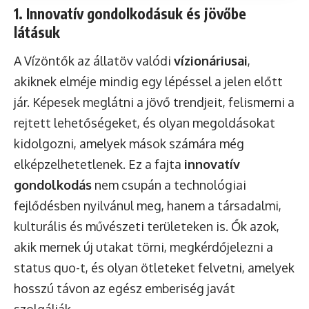
1. Innovatív gondolkodásuk és jövőbe
látásuk
A Vízöntők az állatöv valódi
vízionáriusai
,
akiknek elméje mindig egy lépéssel a jelen előtt
jár. Képesek meglátni a jövő trendjeit, felismerni a
rejtett lehetőségeket, és olyan megoldásokat
kidolgozni, amelyek mások számára még
elképzelhetetlenek. Ez a fajta
innovatív
gondolkodás
nem csupán a technológiai
fejlődésben nyilvánul meg, hanem a társadalmi,
kulturális és művészeti területeken is. Ők azok,
akik mernek új utakat törni, megkérdőjelezni a
status quo-t, és olyan ötleteket felvetni, amelyek
hosszú távon az egész emberiség javát
szolgálják.