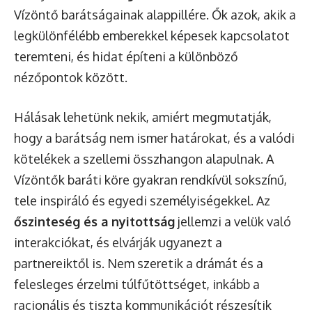
Vízöntő barátságainak alappillére. Ők azok, akik a
legkülönfélébb emberekkel képesek kapcsolatot
teremteni, és hidat építeni a különböző
nézőpontok között.
Hálásak lehetünk nekik, amiért megmutatják,
hogy a barátság nem ismer határokat, és a valódi
kötelékek a szellemi összhangon alapulnak. A
Vízöntők baráti köre gyakran rendkívül sokszínű,
tele inspiráló és egyedi személyiségekkel. Az
őszinteség és a nyitottság
jellemzi a velük való
interakciókat, és elvárják ugyanezt a
partnereiktől is. Nem szeretik a drámát és a
felesleges érzelmi túlfűtöttséget, inkább a
racionális és tiszta kommunikációt részesítik