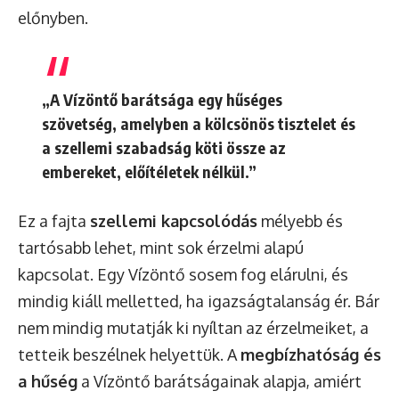
előnyben.
„A Vízöntő barátsága egy hűséges
szövetség, amelyben a kölcsönös tisztelet és
a szellemi szabadság köti össze az
embereket, előítéletek nélkül.”
Ez a fajta
szellemi kapcsolódás
mélyebb és
tartósabb lehet, mint sok érzelmi alapú
kapcsolat. Egy Vízöntő sosem fog elárulni, és
mindig kiáll melletted, ha igazságtalanság ér. Bár
nem mindig mutatják ki nyíltan az érzelmeiket, a
tetteik beszélnek helyettük. A
megbízhatóság és
a hűség
a Vízöntő barátságainak alapja, amiért