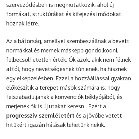
szerveződésben is megmutatkozik, ahol új
formákat, struktúrákat és kifejezési módokat
hoznak létre.
Az a bátorság, amellyel szembeszállnak a bevett
normákkal és mernek másképp gondolkodni,
felbecsülhetetlen érték. Ők azok, akik nem félnek
attól, hogy nevetségesnek tűnjenek, ha hisznek
egy elképzelésben. Ezzel a hozzáállással gyakran
előkészítik a terepet mások számára is, hogy
felszabaduljanak a konvenciók béklyójából, és
merjenek ők is új utakat keresni. Ezért a
progresszív szemléletért
és a jövőbe vetett
hitükért igazán hálásak lehetünk nekik.