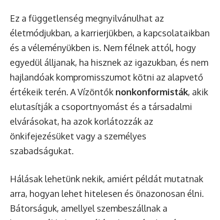
Ez a függetlenség megnyilvánulhat az
életmódjukban, a karrierjükben, a kapcsolataikban
és a véleményükben is. Nem félnek attól, hogy
egyedül álljanak, ha hisznek az igazukban, és nem
hajlandóak kompromisszumot kötni az alapvető
értékeik terén. A Vízöntők
nonkonformisták
, akik
elutasítják a csoportnyomást és a társadalmi
elvárásokat, ha azok korlátozzák az
önkifejezésüket vagy a személyes
szabadságukat.
Hálásak lehetünk nekik, amiért példát mutatnak
arra, hogyan lehet hitelesen és önazonosan élni.
Bátorságuk, amellyel szembeszállnak a