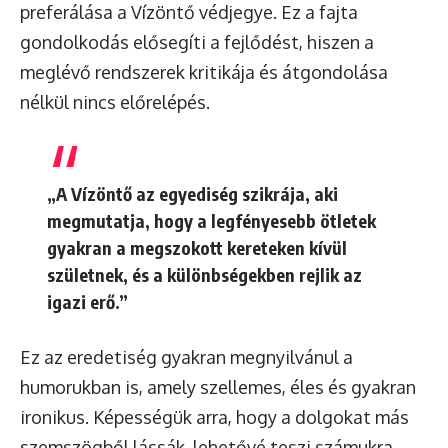
preferálása a Vízöntő védjegye. Ez a fajta
gondolkodás elősegíti a fejlődést, hiszen a
meglévő rendszerek kritikája és átgondolása
nélkül nincs előrelépés.
„A Vízöntő az egyediség szikrája, aki
megmutatja, hogy a legfényesebb ötletek
gyakran a megszokott kereteken kívül
születnek, és a különbségekben rejlik az
igazi erő.”
Ez az eredetiség gyakran megnyilvánul a
humorukban is, amely szellemes, éles és gyakran
ironikus. Képességük arra, hogy a dolgokat más
szemszögből lássák, lehetővé teszi számukra,