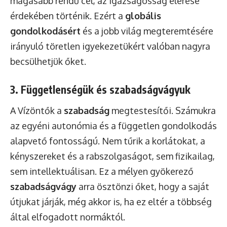
magasabb rendű cél, az igazságosság elérése
érdekében történik. Ezért a
globális
gondolkodásért
és a jobb világ megteremtésére
irányuló töretlen igyekezetükért valóban nagyra
becsülhetjük őket.
3. Függetlenségük és szabadságvágyuk
A Vízöntők a
szabadság
megtestesítői. Számukra
az egyéni autonómia és a független gondolkodás
alapvető fontosságú. Nem tűrik a korlátokat, a
kényszereket és a rabszolgaságot, sem fizikailag,
sem intellektuálisan. Ez a mélyen gyökerező
szabadságvágy
arra ösztönzi őket, hogy a saját
útjukat járják, még akkor is, ha ez eltér a többség
által elfogadott normáktól.