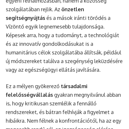
egyéni felhalmozásban, hanem a közösség
szolgálatában rejlik. Az
önzetlen
segítségnyújtás
és a mások iránti törődés a
Vízöntő egyik legnemesebb tulajdonsága.
Képesek arra, hogy a tudományt, a technológiát
és az innovatív gondolkodásukat is a
humanitárius célok szolgálatába állítsák, például
új módszereket találva a szegénység leküzdésére
vagy az egészségügyi ellátás javítására.
Ez a mélyen gyökerező
társadalmi
felelősségvállalás
gyakran megnyilvánul abban
is, hogy kritikusan szemlélik a fennálló
rendszereket, és bátran felhívják a figyelmet a
hibáikra. Nem félnek a konfrontációtól, ha az egy