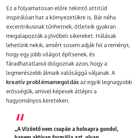
Ez a folyamatosan előre tekintő attitűd
inspirálóan hat a környezetükre is. Bár néha
excentrikusnak tűnhetnek, ötleteik gyakran
megalapozzák a jövőbeli sikereket. Hálásak
lehetünk nekik, amiért sosem adják fel a reményt,
hogy egy jobb világot építsenek, és
fáradhatatlanul dolgoznak azon, hogy a
legmerészebb álmaik valósággá váljanak. A
kreatív problémamegoldás
az egyik legnagyobb
erősségük, amivel képesek átlépni a
hagyományos kereteken.
„A Vízöntő nem csupán a holnapra gondol,
hanem aktívan formálja azt, olyan