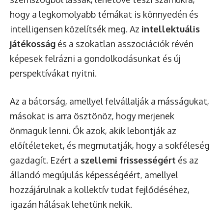
hogy a legkomolyabb témákat is könnyedén és
intelligensen közelítsék meg. Az
intellektuális
játékosság
és a szokatlan asszociációk révén
képesek felrázni a gondolkodásunkat és új
perspektívákat nyitni.
Az a bátorság, amellyel felvállalják a másságukat,
másokat is arra ösztönöz, hogy merjenek
önmaguk lenni. Ők azok, akik lebontják az
előítéleteket, és megmutatják, hogy a sokféleség
gazdagít. Ezért a
szellemi frissességért
és az
állandó megújulás képességéért, amellyel
hozzájárulnak a kollektív tudat fejlődéséhez,
igazán hálásak lehetünk nekik.