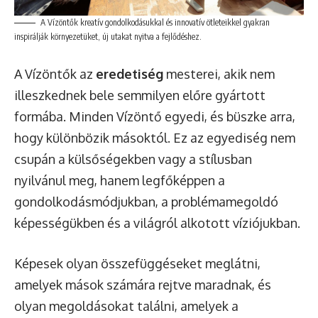
A Vízöntők kreatív gondolkodásukkal és innovatív ötleteikkel gyakran
inspirálják környezetüket, új utakat nyitva a fejlődéshez.
A Vízöntők az
eredetiség
mesterei, akik nem
illeszkednek bele semmilyen előre gyártott
formába. Minden Vízöntő egyedi, és büszke arra,
hogy különbözik másoktól. Ez az egyediség nem
csupán a külsőségekben vagy a stílusban
nyilvánul meg, hanem legfőképpen a
gondolkodásmódjukban, a problémamegoldó
képességükben és a világról alkotott víziójukban.
Képesek olyan összefüggéseket meglátni,
amelyek mások számára rejtve maradnak, és
olyan megoldásokat találni, amelyek a