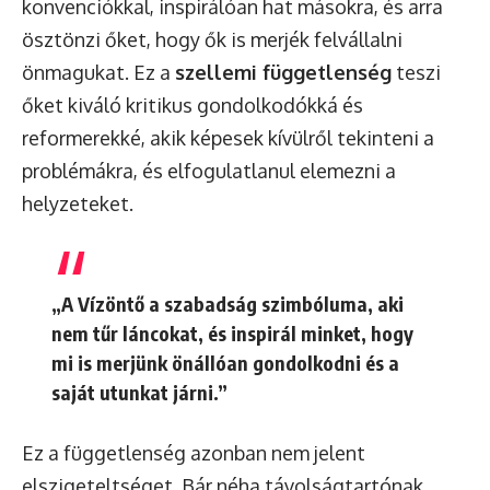
konvenciókkal, inspirálóan hat másokra, és arra
ösztönzi őket, hogy ők is merjék felvállalni
önmagukat. Ez a
szellemi függetlenség
teszi
őket kiváló kritikus gondolkodókká és
reformerekké, akik képesek kívülről tekinteni a
problémákra, és elfogulatlanul elemezni a
helyzeteket.
„A Vízöntő a szabadság szimbóluma, aki
nem tűr láncokat, és inspirál minket, hogy
mi is merjünk önállóan gondolkodni és a
saját utunkat járni.”
Ez a függetlenség azonban nem jelent
elszigeteltséget. Bár néha távolságtartónak