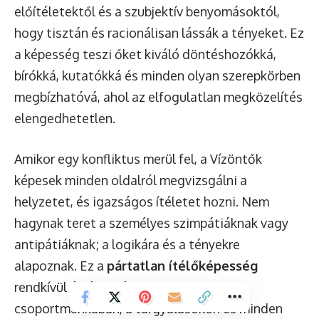
előítéletektől és a szubjektív benyomásoktól,
hogy tisztán és racionálisan lássák a tényeket. Ez
a képesség teszi őket kiváló döntéshozókká,
bírókká, kutatókká és minden olyan szerepkörben
megbízhatóvá, ahol az elfogulatlan megközelítés
elengedhetetlen.
Amikor egy konfliktus merül fel, a Vízöntők
képesek minden oldalról megvizsgálni a
helyzetet, és igazságos ítéletet hozni. Nem
hagynak teret a személyes szimpátiáknak vagy
antipátiáknak; a logikára és a tényekre
alapoznak. Ez a
pártatlan ítélőképesség
rendkívül értékessé teszi őket a
csoportmunkában, a tárgyalásokon és minden