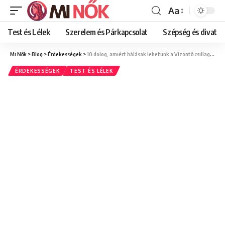
Aa
Font
Resizer
Test és Lélek
Szerelem és Párkapcsolat
Szépség és divat
Mi Nők
>
Blog
>
Érdekességek
>
10 dolog, amiért hálásak lehetünk a Vízöntő csillagjegy szülötteinek
ÉRDEKESSÉGEK
TEST ÉS LÉLEK