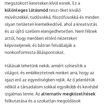
megszokott kereteken kívül esnek. Ez a
különleges látásmód
teszi őket kiváló
művészekké, tudósokká, filozófusokká és minden
olyan területen kiemelkedővé, ahol a kreativitás
és az újító szellem elengedhetetlen. Nem félnek
attól, hogy merőben eltérő nézeteket
képviseljenek, és bátran felvállalják a
nonkonformista álláspontokat.
Hálásak lehetünk nekik, amiért színesítik a
világot, és emlékeztetnek minket arra, hogy az
igazi erő az egyediségben rejlik. Az ő jelenlétük
nélkül a társadalom sokkal egysíkúbb és kevésbé
izgalmas lenne. Az
alternatív megközelítések
felkutatása és a szokatlan megoldások