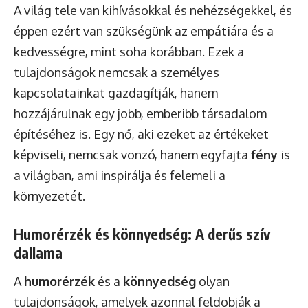
A világ tele van kihívásokkal és nehézségekkel, és
éppen ezért van szükségünk az empátiára és a
kedvességre, mint soha korábban. Ezek a
tulajdonságok nemcsak a személyes
kapcsolatainkat gazdagítják, hanem
hozzájárulnak egy jobb, emberibb társadalom
építéséhez is. Egy nő, aki ezeket az értékeket
képviseli, nemcsak vonzó, hanem egyfajta
fény
is
a világban, ami inspirálja és felemeli a
környezetét.
Humorérzék és könnyedség: A derűs szív
dallama
A
humorérzék
és a
könnyedség
olyan
tulajdonságok, amelyek azonnal feldobják a