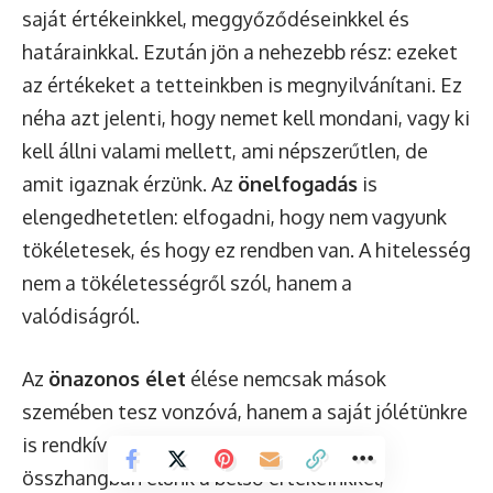
saját értékeinkkel, meggyőződéseinkkel és
határainkkal. Ezután jön a nehezebb rész: ezeket
az értékeket a tetteinkben is megnyilvánítani. Ez
néha azt jelenti, hogy nemet kell mondani, vagy ki
kell állni valami mellett, ami népszerűtlen, de
amit igaznak érzünk. Az
önelfogadás
is
elengedhetetlen: elfogadni, hogy nem vagyunk
tökéletesek, és hogy ez rendben van. A hitelesség
nem a tökéletességről szól, hanem a
valódiságról.
Az
önazonos élet
élése nemcsak mások
szemében tesz vonzóvá, hanem a saját jólétünkre
is rendkívül pozitív hatással van. Amikor
összhangban élünk a belső értékeinkkel,