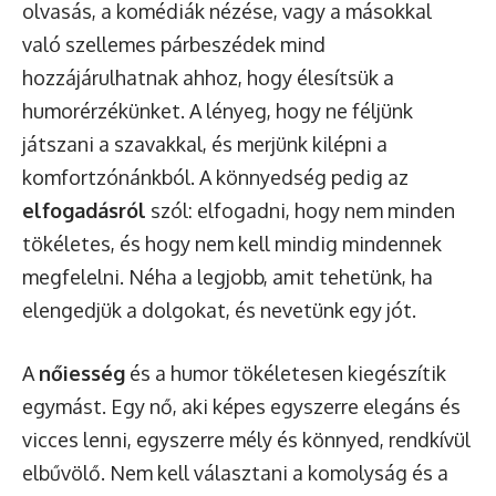
olvasás, a komédiák nézése, vagy a másokkal
való szellemes párbeszédek mind
hozzájárulhatnak ahhoz, hogy élesítsük a
humorérzékünket. A lényeg, hogy ne féljünk
játszani a szavakkal, és merjünk kilépni a
komfortzónánkból. A könnyedség pedig az
elfogadásról
szól: elfogadni, hogy nem minden
tökéletes, és hogy nem kell mindig mindennek
megfelelni. Néha a legjobb, amit tehetünk, ha
elengedjük a dolgokat, és nevetünk egy jót.
A
nőiesség
és a humor tökéletesen kiegészítik
egymást. Egy nő, aki képes egyszerre elegáns és
vicces lenni, egyszerre mély és könnyed, rendkívül
elbűvölő. Nem kell választani a komolyság és a