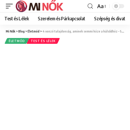
Aa
Font
Resizer
Test és Lélek
Szerelem és Párkapcsolat
Szépség és divat
Mi Nők
>
Blog
>
Életmód
>
4 vonzó tulajdonság, aminek semmi köze a külsődhöz – Személyiségjegyek női szemmel
ÉLETMÓD
TEST ÉS LÉLEK