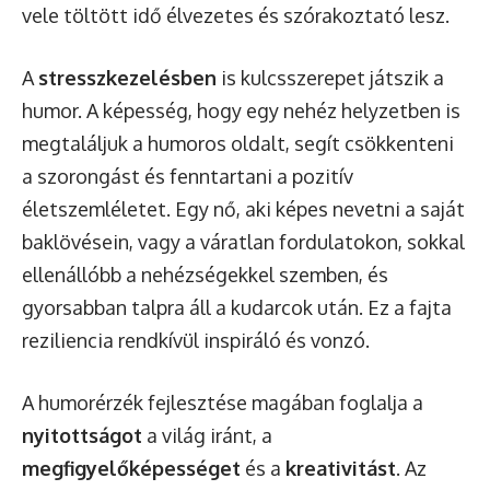
vele töltött idő élvezetes és szórakoztató lesz.
A
stresszkezelésben
is kulcsszerepet játszik a
humor. A képesség, hogy egy nehéz helyzetben is
megtaláljuk a humoros oldalt, segít csökkenteni
a szorongást és fenntartani a pozitív
életszemléletet. Egy nő, aki képes nevetni a saját
baklövésein, vagy a váratlan fordulatokon, sokkal
ellenállóbb a nehézségekkel szemben, és
gyorsabban talpra áll a kudarcok után. Ez a fajta
reziliencia rendkívül inspiráló és vonzó.
A humorérzék fejlesztése magában foglalja a
nyitottságot
a világ iránt, a
megfigyelőképességet
és a
kreativitást
. Az