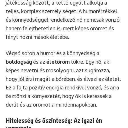
játékosság között; a kettő együtt alkotja a
teljes, komplex személyiséget. A humorérzékkel
és könnyedséggel rendelkező nő nemcsak vonzó,
hanem felejthetetlen is, mert képes örömet és
fényt hozni mások életébe.
Végső soron a humor és a könnyedség a
boldogság
és az
életöröm
tükre. Egy nő, aki
képes nevetni és mosolyogni, azt sugározza,
hogy jól érzi magát a bőrében, és élvezi az életet.
Ez a fajta pozitív energia rendkívül vonzó, és arra
ösztönzi a környezetét, hogy ők is keressék a
derűt és az örömöt a mindennapokban.
Hitelesség és őszinteség: Az igazi én