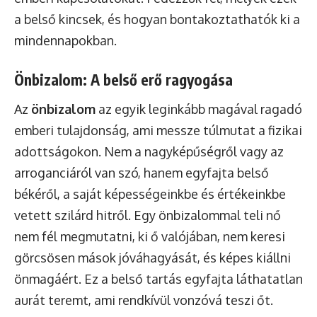
a belső kincsek, és hogyan bontakoztathatók ki a
mindennapokban.
Önbizalom: A belső erő ragyogása
Az
önbizalom
az egyik leginkább magával ragadó
emberi tulajdonság, ami messze túlmutat a fizikai
adottságokon. Nem a nagyképűségről vagy az
arroganciáról van szó, hanem egyfajta belső
békéről, a saját képességeinkbe és értékeinkbe
vetett szilárd hitről. Egy önbizalommal teli nő
nem fél megmutatni, ki ő valójában, nem keresi
görcsösen mások jóváhagyását, és képes kiállni
önmagáért. Ez a belső tartás egyfajta láthatatlan
aurát teremt, ami rendkívül vonzóvá teszi őt.