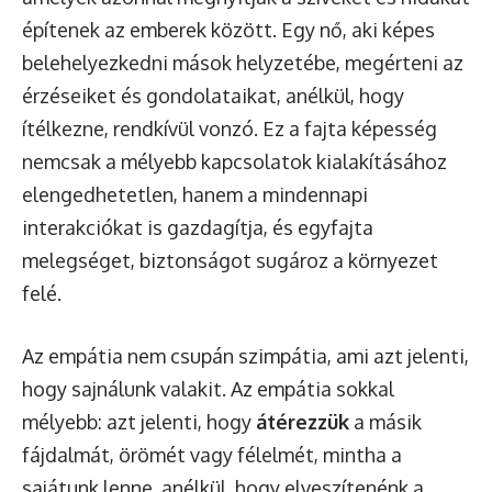
építenek az emberek között. Egy nő, aki képes
belehelyezkedni mások helyzetébe, megérteni az
érzéseiket és gondolataikat, anélkül, hogy
ítélkezne, rendkívül vonzó. Ez a fajta képesség
nemcsak a mélyebb kapcsolatok kialakításához
elengedhetetlen, hanem a mindennapi
interakciókat is gazdagítja, és egyfajta
melegséget, biztonságot sugároz a környezet
felé.
Az empátia nem csupán szimpátia, ami azt jelenti,
hogy sajnálunk valakit. Az empátia sokkal
mélyebb: azt jelenti, hogy
átérezzük
a másik
fájdalmát, örömét vagy félelmét, mintha a
sajátunk lenne, anélkül, hogy elveszítenénk a