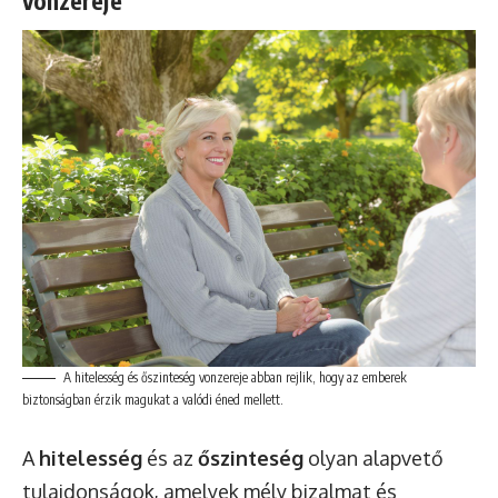
vonzereje
A hitelesség és őszinteség vonzereje abban rejlik, hogy az emberek
biztonságban érzik magukat a valódi éned mellett.
A
hitelesség
és az
őszinteség
olyan alapvető
tulajdonságok, amelyek mély bizalmat és