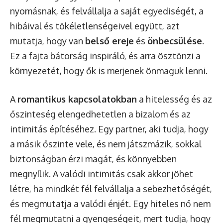
nyomásnak, és felvállalja a saját egyediségét, a
hibáival és tökéletlenségeivel együtt, azt
mutatja, hogy van
belső ereje
és
önbecsülése
.
Ez a fajta bátorság inspiráló, és arra ösztönzi a
környezetét, hogy ők is merjenek önmaguk lenni.
A
romantikus kapcsolatokban
a hitelesség és az
őszinteség elengedhetetlen a bizalom és az
intimitás építéséhez. Egy partner, aki tudja, hogy
a másik őszinte vele, és nem játszmázik, sokkal
biztonságban érzi magát, és könnyebben
megnyílik. A valódi intimitás csak akkor jöhet
létre, ha mindkét fél felvállalja a sebezhetőségét,
és megmutatja a valódi énjét. Egy hiteles nő nem
fél megmutatni a gyengeségeit, mert tudja, hogy