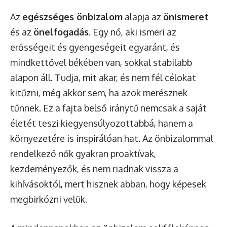
Az
egészséges önbizalom
alapja az
önismeret
és az
önelfogadás
. Egy nő, aki ismeri az
erősségeit és gyengeségeit egyaránt, és
mindkettővel békében van, sokkal stabilabb
alapon áll. Tudja, mit akar, és nem fél célokat
kitűzni, még akkor sem, ha azok merésznek
tűnnek. Ez a fajta belső iránytű nemcsak a saját
életét teszi kiegyensúlyozottabbá, hanem a
környezetére is inspirálóan hat. Az önbizalommal
rendelkező nők gyakran proaktívak,
kezdeményezők, és nem riadnak vissza a
kihívásoktól, mert hisznek abban, hogy képesek
megbirkózni velük.