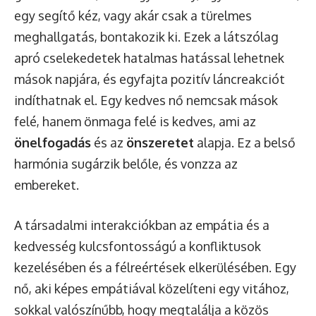
egy segítő kéz, vagy akár csak a türelmes
meghallgatás, bontakozik ki. Ezek a látszólag
apró cselekedetek hatalmas hatással lehetnek
mások napjára, és egyfajta pozitív láncreakciót
indíthatnak el. Egy kedves nő nemcsak mások
felé, hanem önmaga felé is kedves, ami az
önelfogadás
és az
önszeretet
alapja. Ez a belső
harmónia sugárzik belőle, és vonzza az
embereket.
A társadalmi interakciókban az empátia és a
kedvesség kulcsfontosságú a konfliktusok
kezelésében és a félreértések elkerülésében. Egy
nő, aki képes empátiával közelíteni egy vitához,
sokkal valószínűbb, hogy megtalálja a közös