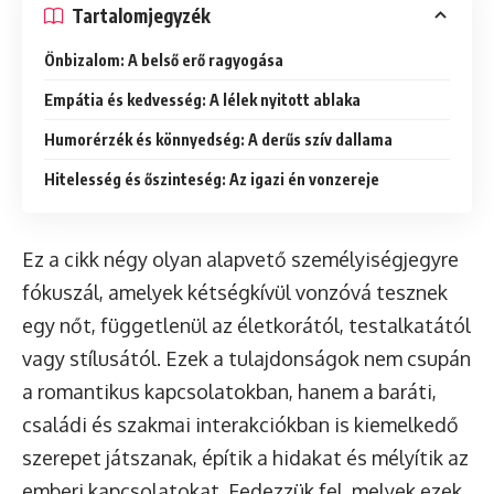
Tartalomjegyzék
Önbizalom: A belső erő ragyogása
Empátia és kedvesség: A lélek nyitott ablaka
Humorérzék és könnyedség: A derűs szív dallama
Hitelesség és őszinteség: Az igazi én vonzereje
Ez a cikk négy olyan alapvető személyiségjegyre
fókuszál, amelyek kétségkívül vonzóvá tesznek
egy nőt, függetlenül az életkorától, testalkatától
vagy stílusától. Ezek a tulajdonságok nem csupán
a romantikus kapcsolatokban, hanem a baráti,
családi és szakmai interakciókban is kiemelkedő
szerepet játszanak, építik a hidakat és mélyítik az
emberi kapcsolatokat. Fedezzük fel, melyek ezek