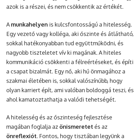
azok is a részei, és nem csökkentik az értékét.
A
munkahelyen
is kulcsfontosságú a hitelesség.
Egy vezető vagy kolléga, aki őszinte és átlátható,
sokkal hatékonyabban tud együttműködni, és
nagyobb tiszteletet vív ki magának. A hiteles
kommunikáció csökkenti a félreértéseket, és építi
a csapat bizalmát. Egy nő, aki hű önmagához a
szakmai életében is, sokkal valószínűbb, hogy
olyan karriert épít, ami valóban boldoggá teszi, és
ahol kamatoztathatja a valódi tehetségét.
A hitelesség és az őszinteség fejlesztése
magában foglalja az
önismeretet
és az
önreflexiót
. Fontos, hogy tisztában legyünk a