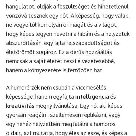
hangulatot, oldják a feszültséget és hihetetlenül
vonzóvá tesznek egy nőt. A képesség, hogy valaki
ne vegye túl komolyan önmagát és a világot,
hogy képes legyen nevetni a hibáin és a helyzetek
abszurditásán, egyfajta felszabadultságot és
életörömöt sugároz. Ez a derűs hozzáállás
nemcsak a saját életét teszi élvezetesebbé,
hanem a környezetére is fertőzően hat.
A humorérzék nem csupán a viccmesélés
képessége, hanem egyfajta
intelligencia
és
kreativitás
megnyilvánulása. Egy nő, aki képes
gyorsan reagálni, szellemesen replikázni, vagy
egy nehéz helyzetben megtalálni a humoros
oldalt, azt mutatja, hogy éles az esze, és képes a