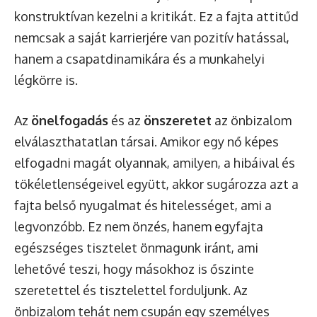
konstruktívan kezelni a kritikát. Ez a fajta attitűd
nemcsak a saját karrierjére van pozitív hatással,
hanem a csapatdinamikára és a munkahelyi
légkörre is.
Az
önelfogadás
és az
önszeretet
az önbizalom
elválaszthatatlan társai. Amikor egy nő képes
elfogadni magát olyannak, amilyen, a hibáival és
tökéletlenségeivel együtt, akkor sugározza azt a
fajta belső nyugalmat és hitelességet, ami a
legvonzóbb. Ez nem önzés, hanem egyfajta
egészséges tisztelet önmagunk iránt, ami
lehetővé teszi, hogy másokhoz is őszinte
szeretettel és tisztelettel forduljunk. Az
önbizalom tehát nem csupán egy személyes