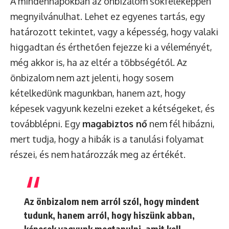
A mindennapokban az önbizalom sokféleképpen
megnyilvánulhat. Lehet ez egyenes tartás, egy
határozott tekintet, vagy a képesség, hogy valaki
higgadtan és érthetően fejezze ki a véleményét,
még akkor is, ha az eltér a többségétől. Az
önbizalom nem azt jelenti, hogy sosem
kételkedünk magunkban, hanem azt, hogy
képesek vagyunk kezelni ezeket a kétségeket, és
továbblépni. Egy
magabiztos nő
nem fél hibázni,
mert tudja, hogy a hibák is a tanulási folyamat
részei, és nem határozzák meg az értékét.
Az önbizalom nem arról szól, hogy mindent
tudunk, hanem arról, hogy hiszünk abban,
képesek vagyunk megtanulni, amit kell.