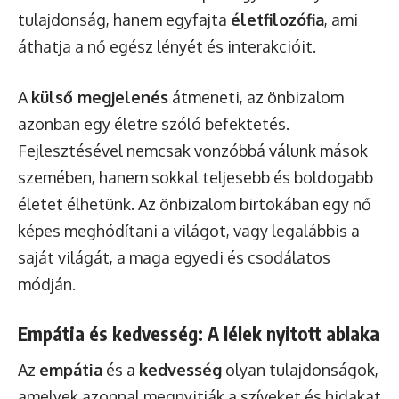
tulajdonság, hanem egyfajta
életfilozófia
, ami
áthatja a nő egész lényét és interakcióit.
A
külső megjelenés
átmeneti, az önbizalom
azonban egy életre szóló befektetés.
Fejlesztésével nemcsak vonzóbbá válunk mások
szemében, hanem sokkal teljesebb és boldogabb
életet élhetünk. Az önbizalom birtokában egy nő
képes meghódítani a világot, vagy legalábbis a
saját világát, a maga egyedi és csodálatos
módján.
Empátia és kedvesség: A lélek nyitott ablaka
Az
empátia
és a
kedvesség
olyan tulajdonságok,
amelyek azonnal megnyitják a szíveket és hidakat