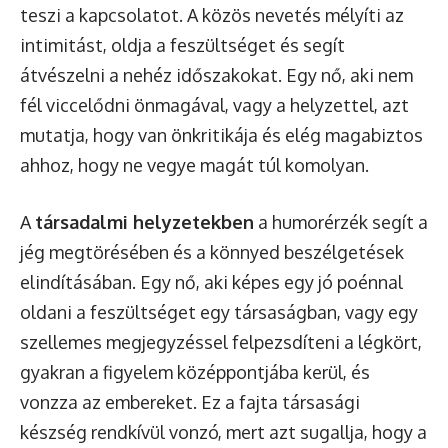
teszi a kapcsolatot. A közös nevetés mélyíti az
intimitást, oldja a feszültséget és segít
átvészelni a nehéz időszakokat. Egy nő, aki nem
fél viccelődni önmagával, vagy a helyzettel, azt
mutatja, hogy van önkritikája és elég magabiztos
ahhoz, hogy ne vegye magát túl komolyan.
A
társadalmi helyzetekben
a humorérzék segít a
jég megtörésében és a könnyed beszélgetések
elindításában. Egy nő, aki képes egy jó poénnal
oldani a feszültséget egy társaságban, vagy egy
szellemes megjegyzéssel felpezsdíteni a légkört,
gyakran a figyelem középpontjába kerül, és
vonzza az embereket. Ez a fajta társasági
készség rendkívül vonzó, mert azt sugallja, hogy a