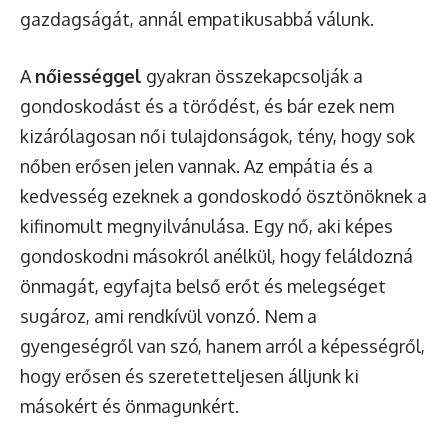
gazdagságát, annál empatikusabbá válunk.
A
nőiességgel
gyakran összekapcsolják a
gondoskodást és a törődést, és bár ezek nem
kizárólagosan női tulajdonságok, tény, hogy sok
nőben erősen jelen vannak. Az empátia és a
kedvesség ezeknek a gondoskodó ösztönöknek a
kifinomult megnyilvánulása. Egy nő, aki képes
gondoskodni másokról anélkül, hogy feláldozná
önmagát, egyfajta belső erőt és melegséget
sugároz, ami rendkívül vonzó. Nem a
gyengeségről van szó, hanem arról a képességről,
hogy erősen és szeretetteljesen álljunk ki
másokért és önmagunkért.