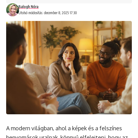
Balogh Nóra
Utolsó módosítás: december 8, 2025 17:30
A modern világban, ahol a képek és a felszínes
benyomások uralnak, könnyű elfelejteni, hogy az