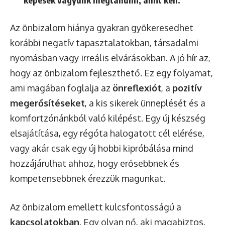
Az önbizalom hiánya gyakran gyökeresedhet
korábbi negatív tapasztalatokban, társadalmi
nyomásban vagy irreális elvárásokban. A jó hír az,
hogy az önbizalom fejleszthető. Ez egy folyamat,
ami magában foglalja az
önreflexiót
, a
pozitív
megerősítéseket
, a kis sikerek ünneplését és a
komfortzónánkból való kilépést. Egy új készség
elsajátítása, egy régóta halogatott cél elérése,
vagy akár csak egy új hobbi kipróbálása mind
hozzájárulhat ahhoz, hogy erősebbnek és
kompetensebbnek érezzük magunkat.
Az önbizalom emellett kulcsfontosságú a
kapcsolatokban
. Egy olyan nő, aki magabiztos,