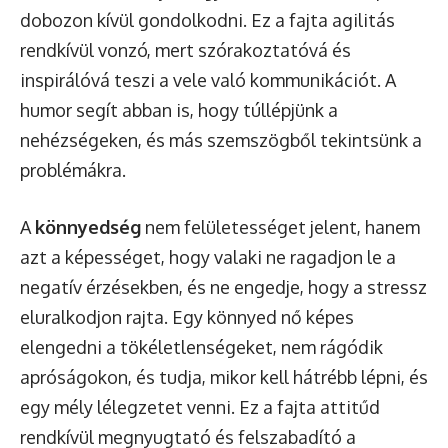
dobozon kívül gondolkodni. Ez a fajta agilitás
rendkívül vonzó, mert szórakoztatóvá és
inspirálóvá teszi a vele való kommunikációt. A
humor segít abban is, hogy túllépjünk a
nehézségeken, és más szemszögből tekintsünk a
problémákra.
A
könnyedség
nem felületességet jelent, hanem
azt a képességet, hogy valaki ne ragadjon le a
negatív érzésekben, és ne engedje, hogy a stressz
eluralkodjon rajta. Egy könnyed nő képes
elengedni a tökéletlenségeket, nem rágódik
apróságokon, és tudja, mikor kell hátrébb lépni, és
egy mély lélegzetet venni. Ez a fajta attitűd
rendkívül megnyugtató és felszabadító a