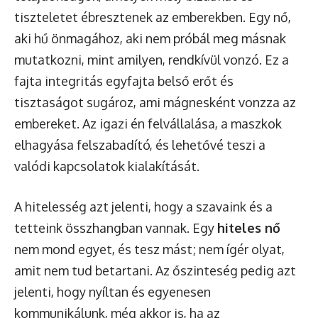
tiszteletet ébresztenek az emberekben. Egy nő,
aki hű önmagához, aki nem próbál meg másnak
mutatkozni, mint amilyen, rendkívül vonzó. Ez a
fajta integritás egyfajta belső erőt és
tisztaságot sugároz, ami mágnesként vonzza az
embereket. Az igazi én felvállalása, a maszkok
elhagyása felszabadító, és lehetővé teszi a
valódi kapcsolatok kialakítását.
A hitelesség azt jelenti, hogy a szavaink és a
tetteink összhangban vannak. Egy
hiteles nő
nem mond egyet, és tesz mást; nem ígér olyat,
amit nem tud betartani. Az őszinteség pedig azt
jelenti, hogy nyíltan és egyenesen
kommunikálunk, még akkor is, ha az