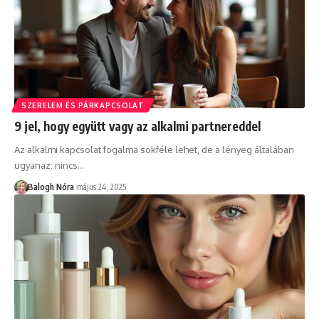
SZERELEM ÉS PÁRKAPCSOLAT
9 jel, hogy együtt vagy az alkalmi partnereddel
Az alkalmi kapcsolat fogalma sokféle lehet, de a lényeg általában
ugyanaz: nincs
…
Balogh Nóra
május 24, 2025