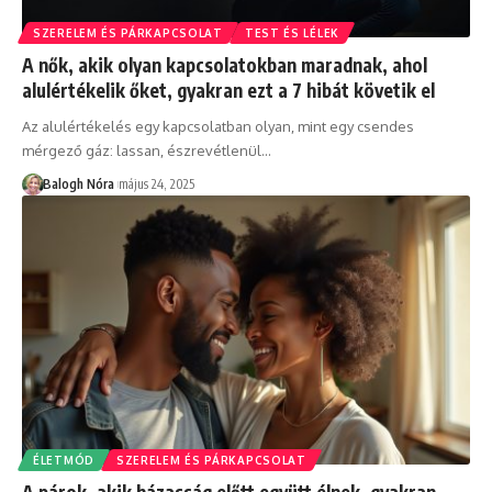
SZERELEM ÉS PÁRKAPCSOLAT
TEST ÉS LÉLEK
A nők, akik olyan kapcsolatokban maradnak, ahol
alulértékelik őket, gyakran ezt a 7 hibát követik el
Az alulértékelés egy kapcsolatban olyan, mint egy csendes
mérgező gáz: lassan, észrevétlenül
…
Balogh Nóra
május 24, 2025
ÉLETMÓD
SZERELEM ÉS PÁRKAPCSOLAT