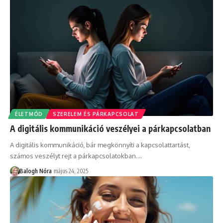
ÉLETMÓD
SZERELEM ÉS PÁRKAPCSOLAT
A digitális kommunikáció veszélyei a párkapcsolatban
A digitális kommunikáció, bár megkönnyíti a kapcsolattartást,
számos veszélyt rejt a párkapcsolatokban.
…
Balogh Nóra
május 24, 2025