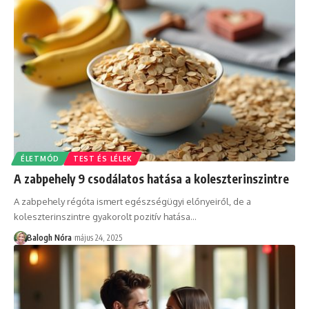
ÉLETMÓD
TEST ÉS LÉLEK
A zabpehely 9 csodálatos hatása a koleszterinszintre
A zabpehely régóta ismert egészségügyi előnyeiről, de a
koleszterinszintre gyakorolt pozitív hatása
…
Balogh Nóra
május 24, 2025