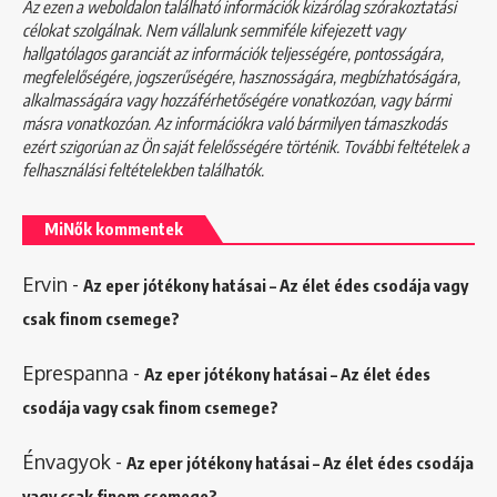
Az ezen a weboldalon található információk kizárólag szórakoztatási
célokat szolgálnak. Nem vállalunk semmiféle kifejezett vagy
hallgatólagos garanciát az információk teljességére, pontosságára,
megfelelőségére, jogszerűségére, hasznosságára, megbízhatóságára,
alkalmasságára vagy hozzáférhetőségére vonatkozóan, vagy bármi
másra vonatkozóan. Az információkra való bármilyen támaszkodás
ezért szigorúan az Ön saját felelősségére történik. További feltételek a
felhasználási feltételekben
találhatók.
MiNők kommentek
Ervin
-
Az eper jótékony hatásai – Az élet édes csodája vagy
csak finom csemege?
Eprespanna
-
Az eper jótékony hatásai – Az élet édes
csodája vagy csak finom csemege?
Énvagyok
-
Az eper jótékony hatásai – Az élet édes csodája
vagy csak finom csemege?