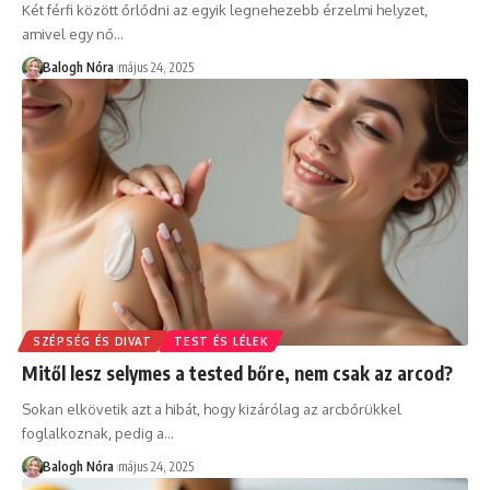
Két férfi között őrlődni az egyik legnehezebb érzelmi helyzet,
amivel egy nő
…
Balogh Nóra
május 24, 2025
SZÉPSÉG ÉS DIVAT
TEST ÉS LÉLEK
Mitől lesz selymes a tested bőre, nem csak az arcod?
Sokan elkövetik azt a hibát, hogy kizárólag az arcbőrükkel
foglalkoznak, pedig a
…
Balogh Nóra
május 24, 2025