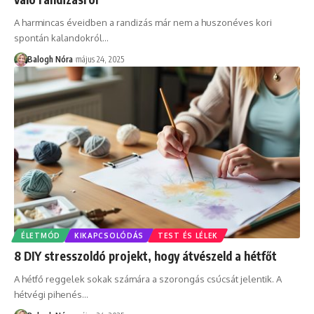
A harmincas éveidben a randizás már nem a huszonéves kori
spontán kalandokról
…
Balogh Nóra
május 24, 2025
ÉLETMÓD
KIKAPCSOLÓDÁS
TEST ÉS LÉLEK
8 DIY stresszoldó projekt, hogy átvészeld a hétfőt
A hétfő reggelek sokak számára a szorongás csúcsát jelentik. A
hétvégi pihenés
…