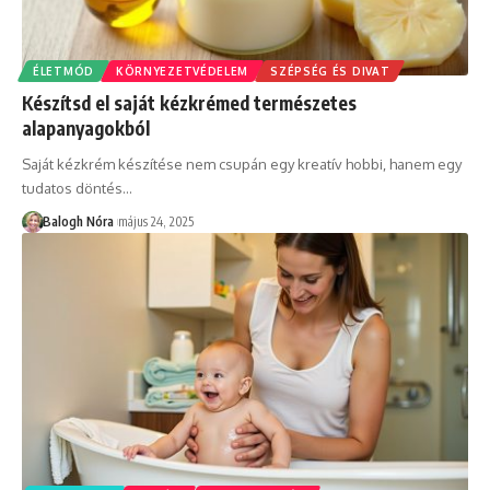
ÉLETMÓD
KÖRNYEZETVÉDELEM
SZÉPSÉG ÉS DIVAT
Készítsd el saját kézkrémed természetes
alapanyagokból
Saját kézkrém készítése nem csupán egy kreatív hobbi, hanem egy
tudatos döntés
…
Balogh Nóra
május 24, 2025