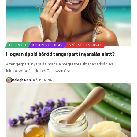
ÉLETMÓD
KIKAPCSOLÓDÁS
SZÉPSÉG ÉS DIVAT
Hogyan ápold bőröd tengerparti nyaralás alatt?
A tengerparti nyaralás maga a megtestesült szabadság és
kikapcsolódás, de bőrünk számára
…
Balogh Nóra
május 24, 2025