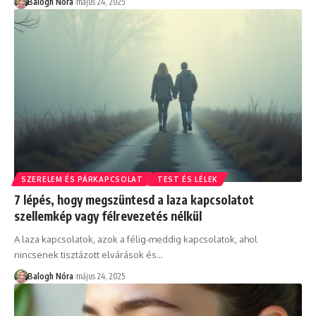
Balogh Nóra
május 24, 2025
SZERELEM ÉS PÁRKAPCSOLAT
TEST ÉS LÉLEK
7 lépés, hogy megszüntesd a laza kapcsolatot
szellemkép vagy félrevezetés nélkül
A laza kapcsolatok, azok a félig-meddig kapcsolatok, ahol
nincsenek tisztázott elvárások és
…
Balogh Nóra
május 24, 2025