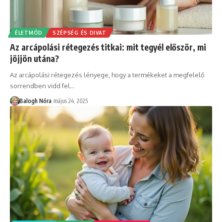
ÉLETMÓD
SZÉPSÉG ÉS DIVAT
Az arcápolási rétegezés titkai: mit tegyél először, mi
jöjjön utána?
Az arcápolási rétegezés lényege, hogy a termékeket a megfelelő
sorrendben vidd fel
…
Balogh Nóra
május 24, 2025