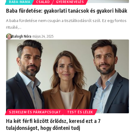
BABA-MAMA
CSALÁD
GYEREKNEVELÉS
Baba fürdetése: gyakorlati tanácsok és gyakori hibák
A baba fürdetése nem csupán a tisztálkodásról szól. Ez egy fontos
rituálé,
…
Balogh Nóra
május 24, 2025
SZERELEM ÉS PÁRKAPCSOLAT
TEST ÉS LÉLEK
Ha két férfi között őrlődsz, keresd ezt a 7
tulajdonságot, hogy dönteni tudj