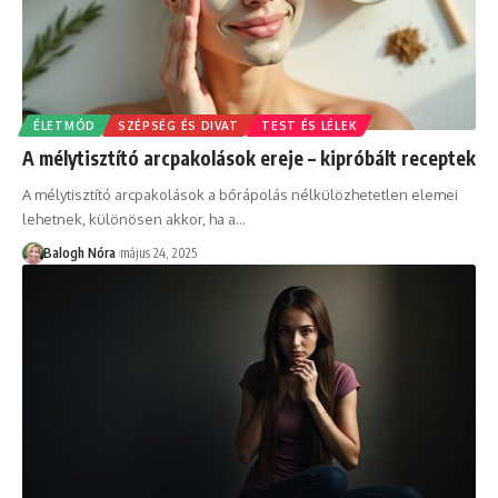
ÉLETMÓD
SZÉPSÉG ÉS DIVAT
TEST ÉS LÉLEK
A mélytisztító arcpakolások ereje – kipróbált receptek
A mélytisztító arcpakolások a bőrápolás nélkülözhetetlen elemei
lehetnek, különösen akkor, ha a
…
Balogh Nóra
május 24, 2025