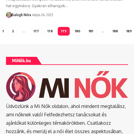
hat egymásra. Gyakran elhangzik
…
Balogh Nóra
május 24, 2025
1
2
…
177
178
179
180
181
…
188
189
MiNők.hu
Üdvözlünk a Mi Nők oldalon, ahol mindent megtalálsz,
ami nőknek való! Felfedezhetsz tanácsokat és
ajánlókat különleges témakörökben. Csatlakozz
hozzánk, és merülj el a női élet összes aspektusában,