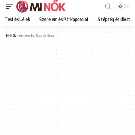
Test és Lélek
Szerelem és Párkapcsolat
Szépség és divat
Mi Nők
>
Articles by: Balogh Nóra