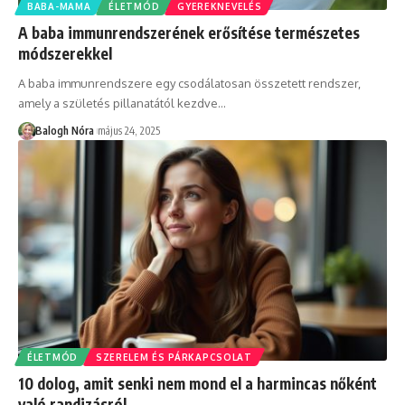
BABA-MAMA
ÉLETMÓD
GYEREKNEVELÉS
A baba immunrendszerének erősítése természetes
módszerekkel
A baba immunrendszere egy csodálatosan összetett rendszer,
amely a születés pillanatától kezdve
…
Balogh Nóra
május 24, 2025
ÉLETMÓD
SZERELEM ÉS PÁRKAPCSOLAT
10 dolog, amit senki nem mond el a harmincas nőként
való randizásról