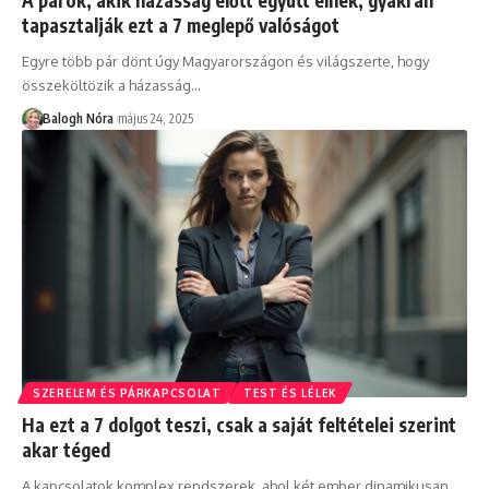
A párok, akik házasság előtt együtt élnek, gyakran
tapasztalják ezt a 7 meglepő valóságot
Egyre több pár dönt úgy Magyarországon és világszerte, hogy
összeköltözik a házasság
…
Balogh Nóra
május 24, 2025
SZERELEM ÉS PÁRKAPCSOLAT
TEST ÉS LÉLEK
Ha ezt a 7 dolgot teszi, csak a saját feltételei szerint
akar téged
A kapcsolatok komplex rendszerek, ahol két ember dinamikusan