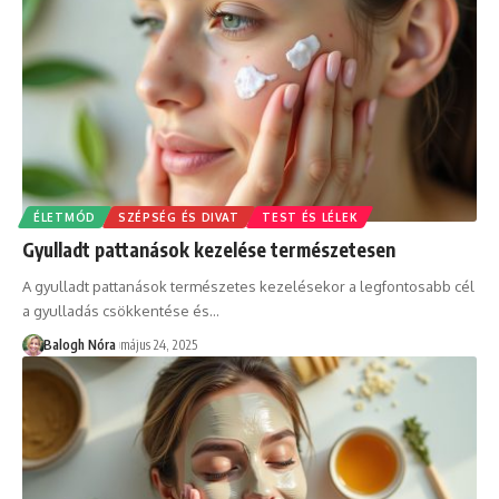
ÉLETMÓD
SZÉPSÉG ÉS DIVAT
TEST ÉS LÉLEK
Gyulladt pattanások kezelése természetesen
A gyulladt pattanások természetes kezelésekor a legfontosabb cél
a gyulladás csökkentése és
…
Balogh Nóra
május 24, 2025