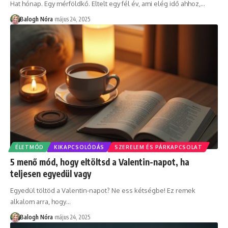
Hat hónap. Egy mérföldkő. Eltelt egy fél év, ami elég idő ahhoz,
…
Balogh Nóra
május 24, 2025
ÉLETMÓD
KIKAPCSOLÓDÁS
SZERELEM ÉS PÁRKAPCSOLAT
5 menő mód, hogy eltöltsd a Valentin-napot, ha
teljesen egyedül vagy
Egyedül töltöd a Valentin-napot? Ne ess kétségbe! Ez remek
alkalom arra, hogy
…
Balogh Nóra
május 24, 2025